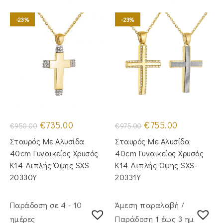
-23%
-23%
Original
Η
Original
Η
€
735.00
€
755.00
€
950.00
€
975.00
price
τρέχουσα
price
τρέχουσα
was:
τιμή
was:
τιμή
Σταυρός Με Αλυσίδα
Σταυρός Με Αλυσίδα
€950.00.
είναι:
€975.00.
είναι:
€735.00.
€755.00.
40cm Γυναικείος Χρυσός
40cm Γυναικείος Χρυσός
Κ14 Διπλής Όψης SXS-
Κ14 Διπλής Όψης SXS-
20330Y
20331Y
Παράδοση σε 4 - 10
Άμεση παραλαβή /
ημέρες
Παράδoση 1 έως 3 ημέρες