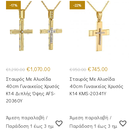
-17%
-22%
Original
Η
Original
Η
€
1,070.00
€
745.00
€
1,290.00
€
950.00
price
τρέχουσα
price
τρέχουσα
was:
τιμή
was:
τιμή
Σταυρός Με Αλυσίδα
Σταυρός Με Αλυσίδα
€1,290.00.
είναι:
€950.00.
είναι:
€1,070.00.
€745.00.
40cm Γυναικείος Χρυσός
40cm Γυναικείος Χρυσός
Κ14 Διπλής Όψης AFS-
Κ14 KMS-20341Y
20360Y
Άμεση παραλαβή /
Άμεση παραλαβή /
Παράδoση 1 έως 3 ημέρες
Παράδoση 1 έως 3 ημέρες