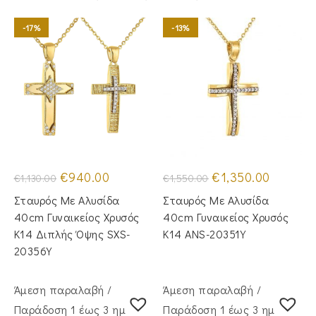
-17%
-13%
Original
Η
Original
Η
€
940.00
€
1,350.00
€
1,130.00
€
1,550.00
price
τρέχουσα
price
τρέχουσα
was:
τιμή
was:
τιμή
Σταυρός Με Αλυσίδα
Σταυρός Με Αλυσίδα
€1,130.00.
είναι:
€1,550.00.
είναι:
€940.00.
€1,350.00
40cm Γυναικείος Χρυσός
40cm Γυναικείος Χρυσός
Κ14 Διπλής Όψης SXS-
Κ14 ANS-20351Y
20356Y
Άμεση παραλαβή /
Άμεση παραλαβή /
Παράδoση 1 έως 3 ημέρες
Παράδoση 1 έως 3 ημέρες