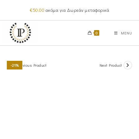
Skip
€
50.00
ακόμα για Δωρεάν μεταφορικά
to
content
0
MENU
Previous Product
Next Product
-21%