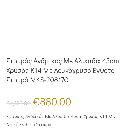
Σταυρός Ανδρικός Με Αλυσίδα 45cm
Χρυσός Κ14 Με Λευκόχρυσο Ένθετο
Σταυρό MKS-20817G
€
880.00
Original
Η
price
τρέχουσα
€
1,120.00
was:
τιμή
€1,120.00.
είναι:
€880.00.
Σταυρός Ανδρικός Με Αλυσίδα 45cm Χρυσός Κ14 Με
Λευκό Ένθετο Σταυρό