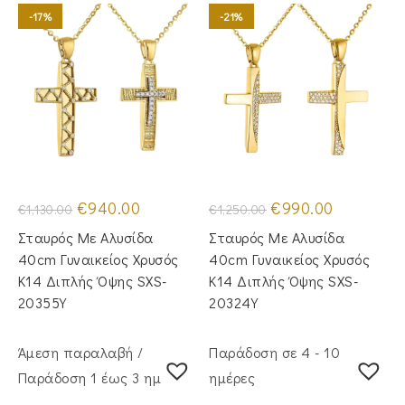
-17%
-21%
Original
Η
Original
Η
€
940.00
€
990.00
€
1,130.00
€
1,250.00
price
τρέχουσα
price
τρέχουσα
was:
τιμή
was:
τιμή
Σταυρός Με Αλυσίδα
Σταυρός Με Αλυσίδα
€1,130.00.
είναι:
€1,250.00.
είναι:
€940.00.
€990.00.
40cm Γυναικείος Χρυσός
40cm Γυναικείος Χρυσός
Κ14 Διπλής Όψης SXS-
Κ14 Διπλής Όψης SXS-
20355Y
20324Y
Άμεση παραλαβή /
Παράδοση σε 4 - 10
Παράδoση 1 έως 3 ημέρες
ημέρες