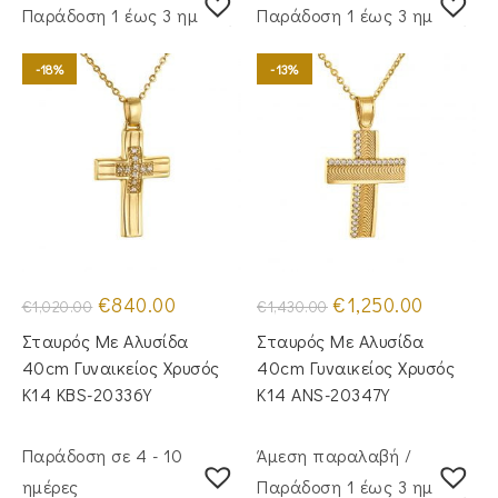
Παράδoση 1 έως 3 ημέρες
Παράδoση 1 έως 3 ημέρες
-18%
-13%
Original
Η
Original
Η
€
840.00
€
1,250.00
€
1,020.00
€
1,430.00
price
τρέχουσα
price
τρέχουσα
was:
τιμή
was:
τιμή
Σταυρός Mε Aλυσίδα
Σταυρός Mε Aλυσίδα
€1,020.00.
είναι:
€1,430.00.
είναι:
€840.00.
€1,250.00.
40cm Γυναικείος Χρυσός
40cm Γυναικείος Χρυσός
Κ14 KBS-20336Y
Κ14 ANS-20347Y
Παράδοση σε 4 - 10
Άμεση παραλαβή /
ημέρες
Παράδoση 1 έως 3 ημέρες