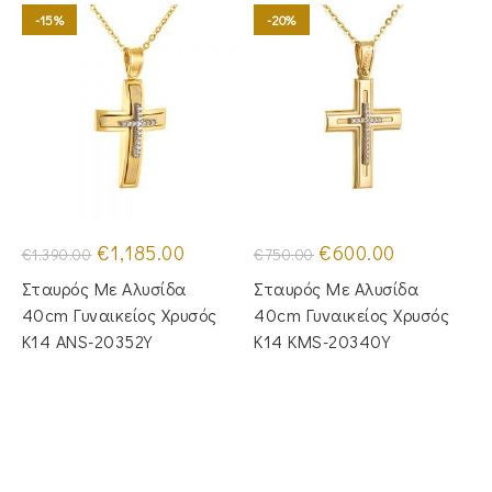
-15%
-20%
Original
Η
Original
Η
€
1,185.00
€
600.00
€
1,390.00
€
750.00
price
τρέχουσα
price
τρέχουσα
was:
τιμή
was:
τιμή
Σταυρός Με Αλυσίδα
Σταυρός Με Αλυσίδα
€1,390.00.
είναι:
€750.00.
είναι:
€1,185.00.
€600.00.
40cm Γυναικείος Χρυσός
40cm Γυναικείος Χρυσός
Κ14 ANS-20352Y
Κ14 KMS-20340Y