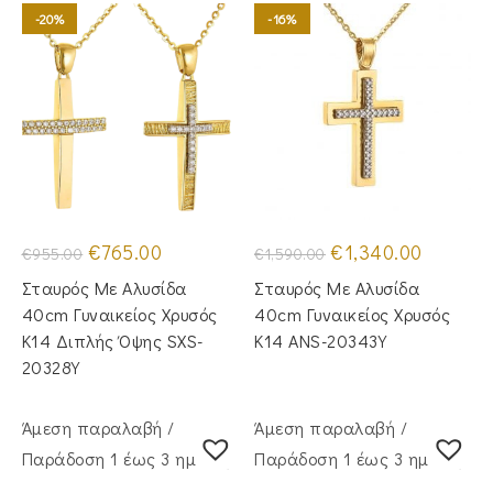
-20%
-16%
Original
Η
Original
Η
€
765.00
€
1,340.00
€
955.00
€
1,590.00
price
τρέχουσα
price
τρέχουσα
was:
τιμή
was:
τιμή
Σταυρός Με Αλυσίδα
Σταυρός Με Αλυσίδα
€955.00.
είναι:
€1,590.00.
είναι:
€765.00.
€1,340.00
40cm Γυναικείος Χρυσός
40cm Γυναικείος Χρυσός
Κ14 Διπλής Όψης SXS-
Κ14 ANS-20343Y
20328Y
Άμεση παραλαβή /
Άμεση παραλαβή /
Παράδoση 1 έως 3 ημέρες
Παράδoση 1 έως 3 ημέρες