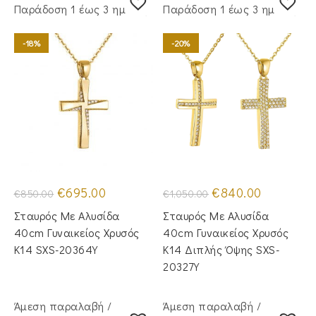
Παράδoση 1 έως 3 ημέρες
Παράδoση 1 έως 3 ημέρες
-18%
-20%
Original
Η
Original
Η
€
695.00
€
840.00
€
850.00
€
1,050.00
price
τρέχουσα
price
τρέχουσα
was:
τιμή
was:
τιμή
Σταυρός Με Αλυσίδα
Σταυρός Με Αλυσίδα
€850.00.
είναι:
€1,050.00.
είναι:
€695.00.
€840.00.
40cm Γυναικείος Χρυσός
40cm Γυναικείος Χρυσός
Κ14 SXS-20364Y
Κ14 Διπλής Όψης SXS-
20327Y
Άμεση παραλαβή /
Άμεση παραλαβή /