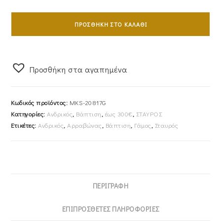
Σταυρός
Ανδρικός
ΠΡΟΣΘΉΚΗ ΣΤΟ ΚΑΛΆΘΙ
Με
Αλυσίδα
45cm
Προσθήκη στα αγαπημένα
Χρυσός
Κ14
Με
Κωδικός προϊόντος:
MKS-20817G
Λευκόχρυσο
Κατηγορίες:
Ανδρικός
,
Βάπτιση
,
έως 300€
,
ΣΤΑΥΡΟΣ
Ένθετο
Ετικέτες:
Ανδρικός
,
Αρραβώνας
,
Βάπτιση
,
Γάμος
,
Σταυρός
Σταυρό
MKS-
20817G
ποσότητα
ΠΕΡΙΓΡΑΦΉ
ΕΠΙΠΡΌΣΘΕΤΕΣ ΠΛΗΡΟΦΟΡΊΕΣ