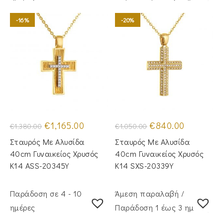
-16%
-20%
Original
Η
Original
Η
€
1,165.00
€
840.00
€
1,380.00
€
1,050.00
price
τρέχουσα
price
τρέχουσα
was:
τιμή
was:
τιμή
Σταυρός Mε Aλυσίδα
Σταυρός Με Αλυσίδα
€1,380.00.
είναι:
€1,050.00.
είναι:
€1,165.00.
€840.00.
40cm Γυναικείος Χρυσός
40cm Γυναικείος Χρυσός
Κ14 ASS-20345Y
Κ14 SXS-20339Y
Παράδοση σε 4 - 10
Άμεση παραλαβή /
ημέρες
Παράδoση 1 έως 3 ημέρες