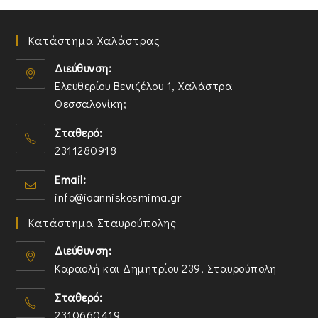
Κατάστημα Χαλάστρας
Διεύθυνση:
Ελευθερίου Βενιζέλου 1, Χαλάστρα
Θεσσαλονίκη;
O
Σταθερό:
p
2311280918
e
n
O
Email:
s
p
O
info@ioanniskosmima.gr
i
e
p
n
n
Κατάστημα Σταυρούπολης
e
a
s
n
n
i
Διεύθυνση:
s
e
n
Καραολή και Δημητρίου 239, Σταυρούπολη
i
w
y
O
n
t
o
Σταθερό:
p
y
a
u
2310660419
e