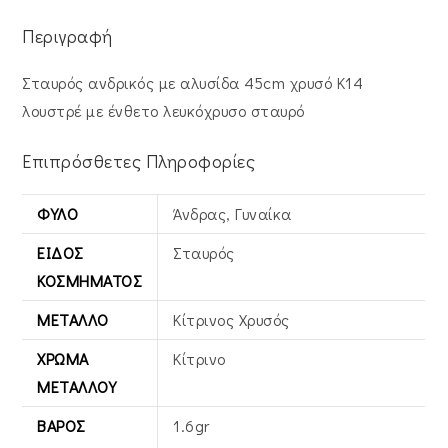
Περιγραφή
Σταυρός ανδρικός με αλυσίδα 45cm χρυσό Κ14
λουστρέ με ένθετο λευκόχρυσο σταυρό
Επιπρόσθετες Πληροφορίες
ΦΎΛΟ
Άνδρας, Γυναίκα
ΕΊΔΟΣ
Σταυρός
ΚΟΣΜΉΜΑΤΟΣ
ΜΈΤΑΛΛΟ
Κίτρινος Xρυσός
ΧΡΏΜΑ
Κίτρινο
ΜΕΤΆΛΛΟΥ
ΒΆΡΟΣ
1.6gr