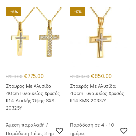
-16%
-17%
Original
Η
Original
Η
€
775.00
€
850.00
€
920.00
€
1,030.00
price
τρέχουσα
price
τρέχουσα
was:
τιμή
was:
τιμή
Σταυρός Με Αλυσίδα
Σταυρός Με Αλυσίδα
€920.00.
είναι:
€1,030.00.
είναι:
€775.00.
€850.00.
40cm Γυναικείος Χρυσός
40cm Γυναικείος Χρυσός
Κ14 Διπλής Όψης SXS-
Κ14 KMS-20337Y
20325Y
Άμεση παραλαβή /
Παράδοση σε 4 - 10
Παράδoση 1 έως 3 ημέρες
ημέρες