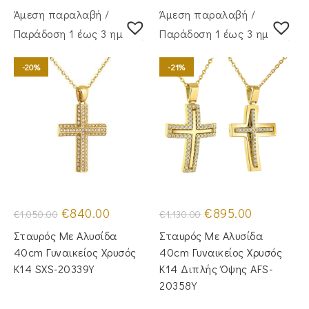
Άμεση παραλαβή /
Άμεση παραλαβή /
Παράδoση 1 έως 3 ημέρες
Παράδoση 1 έως 3 ημέρες
-20%
-21%
Original
Η
Original
Η
€
840.00
€
895.00
€
1,050.00
€
1,130.00
price
τρέχουσα
price
τρέχουσα
was:
τιμή
was:
τιμή
Σταυρός Με Αλυσίδα
Σταυρός Mε Aλυσίδα
€1,050.00.
είναι:
€1,130.00.
είναι:
€840.00.
€895.00.
40cm Γυναικείος Χρυσός
40cm Γυναικείος Χρυσός
Κ14 SXS-20339Y
Κ14 Διπλής Όψης AFS-
20358Y