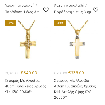
Άμεση παραλαβή /
Άμεση παραλαβή /
Παράδoση 1 έως 3 ημέρες
Παράδoση 1 έως 3 ημέρες
-18%
-23%
Original
Η
Original
Η
€
840.00
€
735.00
€
1,020.00
€
950.00
price
τρέχουσα
price
τρέχουσα
was:
τιμή
was:
τιμή
Σταυρός Mε Aλυσίδα
Σταυρός Με Αλυσίδα
€1,020.00.
είναι:
€950.00.
είναι:
€840.00.
€735.00.
40cm Γυναικείος Χρυσός
40cm Γυναικείος Χρυσός
Κ14 KBS-20336Y
Κ14 Διπλής Όψης SXS-
20330Y