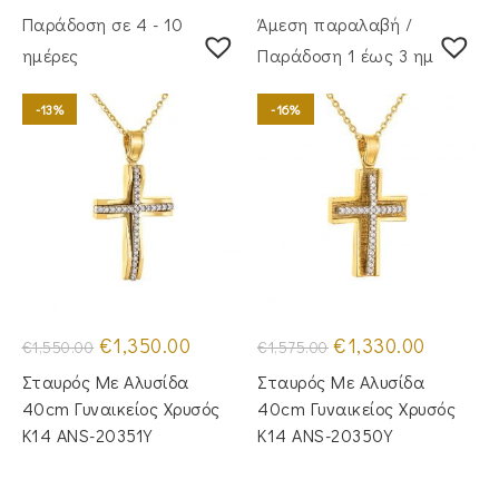
Παράδοση σε 4 - 10
Άμεση παραλαβή /
ημέρες
Παράδoση 1 έως 3 ημέρες
-13%
-16%
Original
Η
Original
Η
€
1,350.00
€
1,330.00
€
1,550.00
€
1,575.00
price
τρέχουσα
price
τρέχουσα
was:
τιμή
was:
τιμή
Σταυρός Με Αλυσίδα
Σταυρός Mε Aλυσίδα
€1,550.00.
είναι:
€1,575.00.
είναι:
€1,350.00.
€1,330.00.
40cm Γυναικείος Χρυσός
40cm Γυναικείος Χρυσός
Κ14 ANS-20351Y
Κ14 ANS-20350Y