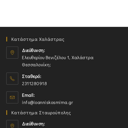
Κατάστημα Χαλάστρας
Διεύθυνση:
Ελευθερίου Βενιζέλου 1, Χαλάστρα
Θεσσαλονίκη;
O
Σταθερό:
p
2311280918
e
n
O
Email:
s
p
O
info@ioanniskosmima.gr
i
e
p
n
n
Κατάστημα Σταυρούπολης
e
a
s
n
n
i
Διεύθυνση:
s
e
n