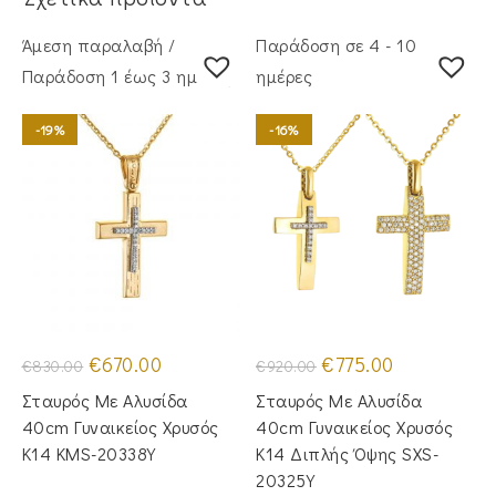
Άμεση παραλαβή /
Παράδοση σε 4 - 10
Παράδoση 1 έως 3 ημέρες
ημέρες
-19%
-16%
Original
Η
Original
Η
€
670.00
€
775.00
€
830.00
€
920.00
price
τρέχουσα
price
τρέχουσα
was:
τιμή
was:
τιμή
Σταυρός Με Αλυσίδα
Σταυρός Με Αλυσίδα
€830.00.
είναι:
€920.00.
είναι:
€670.00.
€775.00.
40cm Γυναικείος Χρυσός
40cm Γυναικείος Χρυσός
Κ14 KMS-20338Y
Κ14 Διπλής Όψης SXS-
20325Y