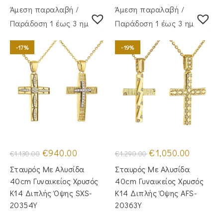
Άμεση παραλαβή /
Άμεση παραλαβή /
Παράδoση 1 έως 3 ημέρες
Παράδoση 1 έως 3 ημέρες
-17%
-19%
Original
Η
Original
Η
€
940.00
€
1,050.00
€
1,130.00
€
1,290.00
price
τρέχουσα
price
τρέχουσα
was:
τιμή
was:
τιμή
Σταυρός Με Αλυσίδα
Σταυρός Mε Aλυσίδα
€1,130.00.
είναι:
€1,290.00.
είναι:
€940.00.
€1,050.00
40cm Γυναικείος Χρυσός
40cm Γυναικείος Χρυσός
Κ14 Διπλής Όψης SXS-
Κ14 Διπλής Όψης AFS-
20354Y
20363Y