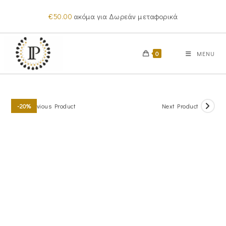
Skip
€
50.00
ακόμα για Δωρεάν μεταφορικά
to
content
0
MENU
Previous Product
Next Product
-20%