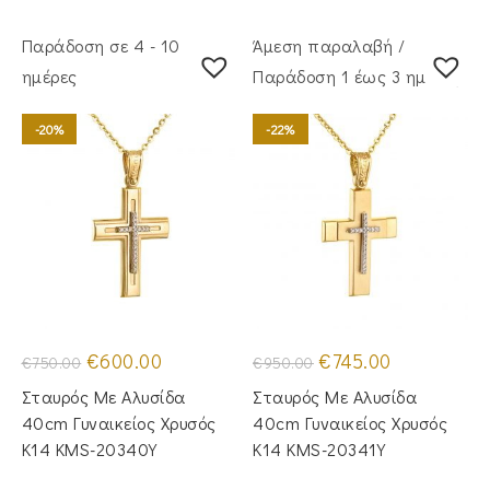
Παράδοση σε 4 - 10
Άμεση παραλαβή /
ημέρες
Παράδoση 1 έως 3 ημέρες
-20%
-22%
Original
Η
Original
Η
€
600.00
€
745.00
€
750.00
€
950.00
price
τρέχουσα
price
τρέχουσα
was:
τιμή
was:
τιμή
Σταυρός Με Αλυσίδα
Σταυρός Με Αλυσίδα
€750.00.
είναι:
€950.00.
είναι:
€600.00.
€745.00.
40cm Γυναικείος Χρυσός
40cm Γυναικείος Χρυσός
Κ14 KMS-20340Y
Κ14 KMS-20341Y