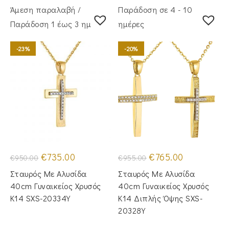
Άμεση παραλαβή /
Παράδοση σε 4 - 10
Παράδoση 1 έως 3 ημέρες
ημέρες
-23%
-20%
Original
Η
Original
Η
€
735.00
€
765.00
€
950.00
€
955.00
price
τρέχουσα
price
τρέχουσα
was:
τιμή
was:
τιμή
Σταυρός Mε Aλυσίδα
Σταυρός Με Αλυσίδα
€950.00.
είναι:
€955.00.
είναι:
€735.00.
€765.00.
40cm Γυναικείος Χρυσός
40cm Γυναικείος Χρυσός
Κ14 SXS-20334Y
Κ14 Διπλής Όψης SXS-
20328Y