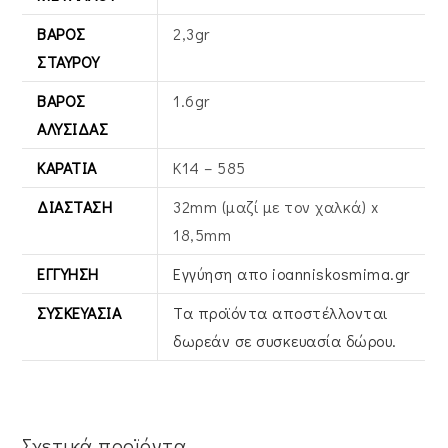
ΒΆΡΟΣ
2,3gr
ΣΤΑΥΡΟΎ
ΒΆΡΟΣ
1.6gr
ΑΛΥΣΊΔΑΣ
ΚΑΡΆΤΙΑ
Κ14 – 585
ΔΙΆΣΤΑΣΗ
32mm (μαζί με τον χαλκά) x
18,5mm
ΕΓΓΎΗΣΗ
Εγγύηση απο ioanniskosmima.gr
ΣΥΣΚΕΥΑΣΊΑ
Τα προϊόντα αποστέλλονται
δωρεάν σε συσκευασία δώρου.
Σχετικά προϊόντα