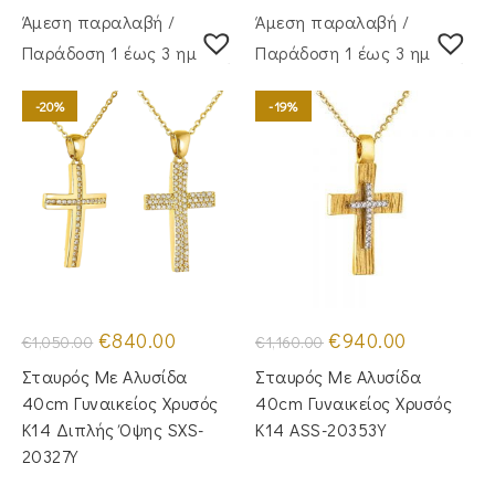
Άμεση παραλαβή /
Άμεση παραλαβή /
Παράδoση 1 έως 3 ημέρες
Παράδoση 1 έως 3 ημέρες
-20%
-19%
Original
Η
Original
Η
€
840.00
€
940.00
€
1,050.00
€
1,160.00
price
τρέχουσα
price
τρέχουσα
was:
τιμή
was:
τιμή
Σταυρός Με Αλυσίδα
Σταυρός Με Αλυσίδα
€1,050.00.
είναι:
€1,160.00.
είναι:
€840.00.
€940.00.
40cm Γυναικείος Χρυσός
40cm Γυναικείος Χρυσός
Κ14 Διπλής Όψης SXS-
Κ14 ASS-20353Y
20327Y