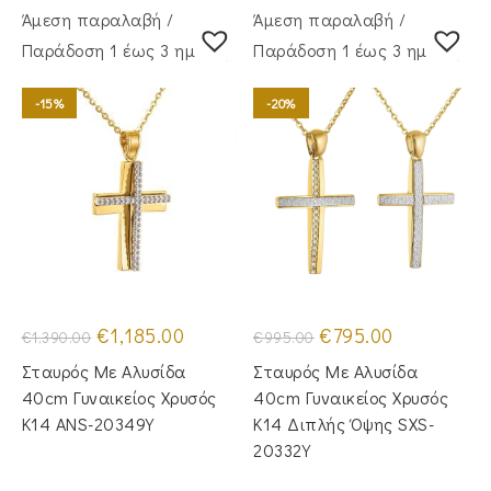
Άμεση παραλαβή /
Άμεση παραλαβή /
Παράδoση 1 έως 3 ημέρες
Παράδoση 1 έως 3 ημέρες
-15%
-20%
Original
Η
Original
Η
€
1,185.00
€
795.00
€
1,390.00
€
995.00
price
τρέχουσα
price
τρέχουσα
was:
τιμή
was:
τιμή
Σταυρός Mε Aλυσίδα
Σταυρός Με Αλυσίδα
€1,390.00.
είναι:
€995.00.
είναι:
€1,185.00.
€795.00.
40cm Γυναικείος Χρυσός
40cm Γυναικείος Χρυσός
Κ14 ANS-20349Y
Κ14 Διπλής Όψης SXS-
20332Y