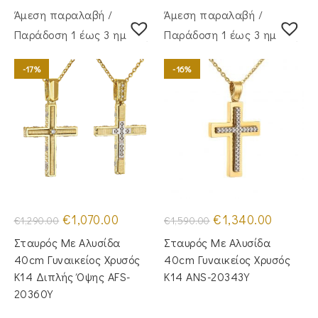
Άμεση παραλαβή /
Άμεση παραλαβή /
Παράδoση 1 έως 3 ημέρες
Παράδoση 1 έως 3 ημέρες
-17%
-16%
Original
Η
Original
Η
€
1,070.00
€
1,340.00
€
1,290.00
€
1,590.00
price
τρέχουσα
price
τρέχουσα
was:
τιμή
was:
τιμή
Σταυρός Με Αλυσίδα
Σταυρός Με Αλυσίδα
€1,290.00.
είναι:
€1,590.00.
είναι:
€1,070.00.
€1,340.00
40cm Γυναικείος Χρυσός
40cm Γυναικείος Χρυσός
Κ14 Διπλής Όψης AFS-
Κ14 ANS-20343Y
20360Y