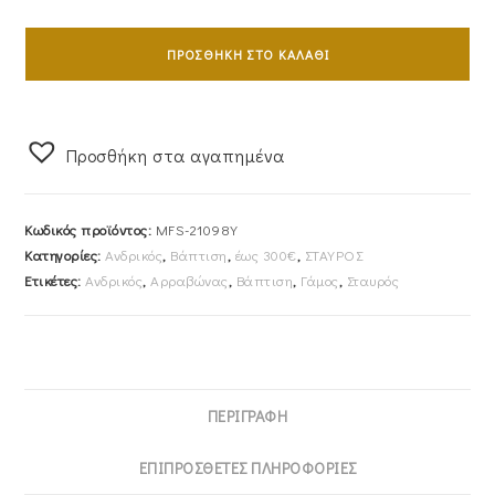
Σταυρός
Ανδρικός
ΠΡΟΣΘΉΚΗ ΣΤΟ ΚΑΛΆΘΙ
Με
Αλυσίδα
45cm
Προσθήκη στα αγαπημένα
Χρυσός
Κ14
Με
Κωδικός προϊόντος:
MFS-21098Y
Λευκόχρυσο
Κατηγορίες:
Ανδρικός
,
Βάπτιση
,
έως 300€
,
ΣΤΑΥΡΟΣ
Σταυρό
Ετικέτες:
Ανδρικός
,
Αρραβώνας
,
Βάπτιση
,
Γάμος
,
Σταυρός
Με
Τον
Εσταυρωμένο
MFS-
21098Y
ΠΕΡΙΓΡΑΦΉ
ποσότητα
ΕΠΙΠΡΌΣΘΕΤΕΣ ΠΛΗΡΟΦΟΡΊΕΣ