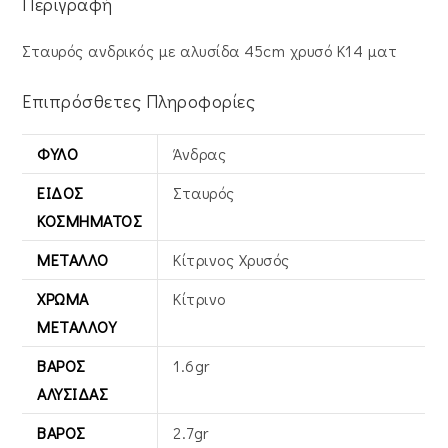
Περιγραφή
Σταυρός ανδρικός με αλυσίδα 45cm χρυσό Κ14 ματ
Επιπρόσθετες Πληροφορίες
ΦΎΛΟ
Άνδρας
ΕΊΔΟΣ
Σταυρός
ΚΟΣΜΉΜΑΤΟΣ
ΜΈΤΑΛΛΟ
Κίτρινος Xρυσός
ΧΡΏΜΑ
Κίτρινο
ΜΕΤΆΛΛΟΥ
ΒΆΡΟΣ
1.6gr
ΑΛΥΣΊΔΑΣ
ΒΆΡΟΣ
2.7gr