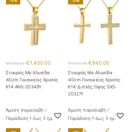
-12%
-20%
Original
Η
Original
Η
€
1,400.00
€
840.00
€
1,590.00
€
1,050.00
price
τρέχουσα
price
τρέχουσα
was:
τιμή
was:
τιμή
Σταυρός Με Αλυσίδα
Σταυρός Με Αλυσίδα
€1,590.00.
είναι:
€1,050.00.
είναι:
€1,400.00.
€840.00.
40cm Γυναικείος Χρυσός
40cm Γυναικείος Χρυσός
Κ14 ANS-20348Y
Κ14 Διπλής Όψης SXS-
20327Y
Άμεση παραλαβή /
Άμεση παραλαβή /
Παράδoση 1 έως 3 ημέρες
Παράδoση 1 έως 3 ημέρες