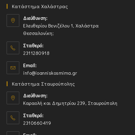
Κατάστημα Χαλάστρας
Διεύθυνση:
Ελευθερίου Βενιζέλου 1, Χαλάστρα
Θεσσαλονίκη;
O
Σταθερό:
p
2311280918
e
n
O
Email:
s
p
O
info@ioanniskosmima.gr
i
e
p
n
n
Κατάστημα Σταυρούπολης
e
a
s
n
n
i
Διεύθυνση:
s
e
n
Καραολή και Δημητρίου 239, Σταυρούπολη
i
w
y
O
n
t
o
Σταθερό:
p
y
a
u
2310660419
e
o
b
r
n
O
u
a