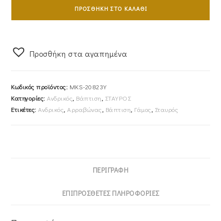
Ανδρικός
ΠΡΟΣΘΉΚΗ ΣΤΟ ΚΑΛΆΘΙ
Με
Αλυσίδα
45cm
Προσθήκη στα αγαπημένα
Χρυσός
Κ14
Με
Κωδικός προϊόντος:
MKS-20823Y
Ματ
Κατηγορίες:
Ανδρικός
,
Βάπτιση
,
ΣΤΑΥΡΟΣ
MKS-
Ετικέτες:
Ανδρικός
,
Αρραβώνας
,
Βάπτιση
,
Γάμος
,
Σταυρός
20823Y
ποσότητα
ΠΕΡΙΓΡΑΦΉ
ΕΠΙΠΡΌΣΘΕΤΕΣ ΠΛΗΡΟΦΟΡΊΕΣ