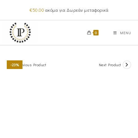
Skip
€
50.00
ακόμα για Δωρεάν μεταφορικά
to
content
0
MENU
Previous Product
Next Product
-23%