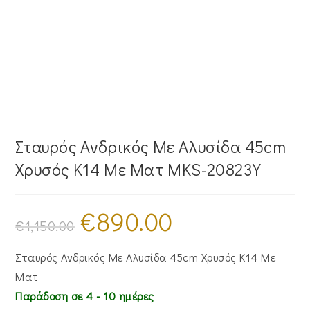
Σταυρός Ανδρικός Με Αλυσίδα 45cm
Χρυσός Κ14 Με Ματ MKS-20823Y
€
890.00
Original
Η
price
τρέχουσα
€
1,150.00
was:
τιμή
€1,150.00.
είναι:
€890.00.
Σταυρός Ανδρικός Με Αλυσίδα 45cm Χρυσός Κ14 Με
Ματ
Παράδοση σε 4 - 10 ημέρες