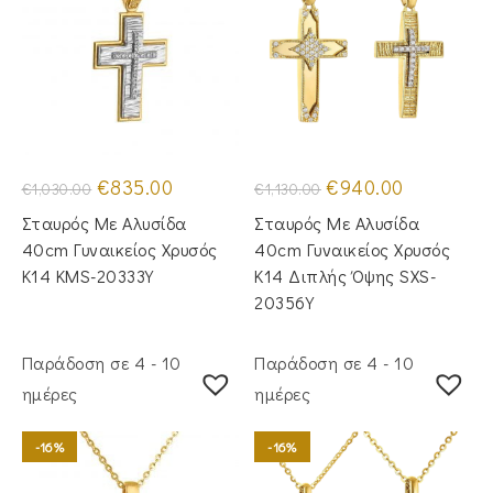
Original
Η
Original
Η
€
835.00
€
940.00
€
1,030.00
€
1,130.00
price
τρέχουσα
price
τρέχουσα
was:
τιμή
was:
τιμή
Σταυρός Mε Aλυσίδα
Σταυρός Με Αλυσίδα
€1,030.00.
είναι:
€1,130.00.
είναι:
€835.00.
€940.00.
40cm Γυναικείος Χρυσός
40cm Γυναικείος Χρυσός
Κ14 KMS-20333Y
Κ14 Διπλής Όψης SXS-
20356Y
Παράδοση σε 4 - 10
Παράδοση σε 4 - 10
ημέρες
ημέρες
-16%
-16%