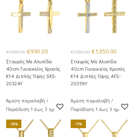
Original
Η
Original
Η
€
990.00
€
1,050.00
€
1,250.00
€
1,250.00
price
τρέχουσα
price
τρέχουσα
was:
τιμή
was:
τιμή
Σταυρός Με Αλυσίδα
Σταυρός Με Αλυσίδα
€1,250.00.
είναι:
€1,250.00.
είναι:
€990.00.
€1,050.00
40cm Γυναικείος Χρυσός
40cm Γυναικείος Χρυσός
Κ14 Διπλής Όψης SXS-
Κ14 Διπλής Όψης AFS-
20324Y
20359Y
Άμεση παραλαβή /
Άμεση παραλαβή /
Παράδoση 1 έως 3 ημέρες
Παράδoση 1 έως 3 ημέρες
-19%
-17%