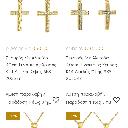
Original
Η
Original
Η
€
1,050.00
€
940.00
€
1,290.00
€
1,130.00
price
τρέχουσα
price
τρέχουσα
was:
τιμή
was:
τιμή
Σταυρός Mε Aλυσίδα
Σταυρός Με Αλυσίδα
€1,290.00.
είναι:
€1,130.00.
είναι:
€1,050.00.
€940.00.
40cm Γυναικείος Χρυσός
40cm Γυναικείος Χρυσός
Κ14 Διπλής Όψης AFS-
Κ14 Διπλής Όψης SXS-
20363Y
20354Y
Άμεση παραλαβή /
Άμεση παραλαβή /
Παράδoση 1 έως 3 ημέρες
Παράδoση 1 έως 3 ημέρες
-19%
-17%