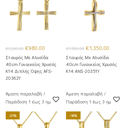
Original
Η
Original
Η
€
980.00
€
1,350.00
€
1,200.00
€
1,550.00
price
τρέχουσα
price
τρέχουσα
was:
τιμή
was:
τιμή
Σταυρός Mε Aλυσίδα
Σταυρός Με Αλυσίδα
€1,200.00.
είναι:
€1,550.00.
είναι:
€980.00.
€1,350.00
40cm Γυναικείος Χρυσός
40cm Γυναικείος Χρυσός
Κ14 Διπλής Όψης AFS-
Κ14 ANS-20351Y
20362Y
Άμεση παραλαβή /
Άμεση παραλαβή /
Παράδoση 1 έως 3 ημέρες
Παράδoση 1 έως 3 ημέρες
-21%
-16%