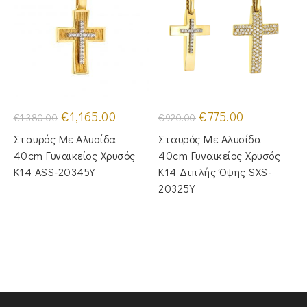
Original
Η
Original
Η
€
1,165.00
€
775.00
€
1,380.00
€
920.00
price
τρέχουσα
price
τρέχουσα
was:
τιμή
was:
τιμή
Σταυρός Mε Aλυσίδα
Σταυρός Με Αλυσίδα
€1,380.00.
είναι:
€920.00.
είναι:
€1,165.00.
€775.00.
40cm Γυναικείος Χρυσός
40cm Γυναικείος Χρυσός
Κ14 ASS-20345Y
Κ14 Διπλής Όψης SXS-
20325Y