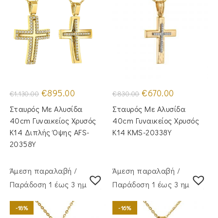
Original
Η
Original
Η
€
895.00
€
670.00
€
1,130.00
€
830.00
price
τρέχουσα
price
τρέχουσα
was:
τιμή
was:
τιμή
Σταυρός Mε Aλυσίδα
Σταυρός Με Αλυσίδα
€1,130.00.
είναι:
€830.00.
είναι:
€895.00.
€670.00.
40cm Γυναικείος Χρυσός
40cm Γυναικείος Χρυσός
Κ14 Διπλής Όψης AFS-
Κ14 KMS-20338Y
20358Y
Άμεση παραλαβή /
Άμεση παραλαβή /
Παράδoση 1 έως 3 ημέρες
Παράδoση 1 έως 3 ημέρες
-18%
-16%