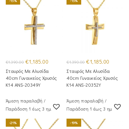
-15%
-15%
Original
Η
Original
Η
€
1,185.00
€
1,185.00
€
1,390.00
€
1,390.00
price
τρέχουσα
price
τρέχουσα
was:
τιμή
was:
τιμή
Σταυρός Mε Aλυσίδα
Σταυρός Με Αλυσίδα
€1,390.00.
είναι:
€1,390.00.
είναι:
€1,185.00.
€1,185.00.
40cm Γυναικείος Χρυσός
40cm Γυναικείος Χρυσός
Κ14 ANS-20349Y
Κ14 ANS-20352Y
Άμεση παραλαβή /
Άμεση παραλαβή /
Παράδoση 1 έως 3 ημέρες
Παράδoση 1 έως 3 ημέρες
-21%
-19%