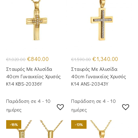
Original
Η
Original
Η
€
840.00
€
1,340.00
€
1,020.00
€
1,590.00
price
τρέχουσα
price
τρέχουσα
was:
τιμή
was:
τιμή
Σταυρός Mε Aλυσίδα
Σταυρός Με Αλυσίδα
€1,020.00.
είναι:
€1,590.00.
είναι:
€840.00.
€1,340.00
40cm Γυναικείος Χρυσός
40cm Γυναικείος Χρυσός
Κ14 KBS-20336Y
Κ14 ANS-20343Y
Παράδοση σε 4 - 10
Παράδοση σε 4 - 10
ημέρες
ημέρες
-18%
-13%