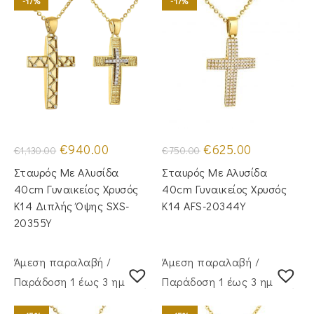
-17%
-17%
Original
Η
Original
Η
€
940.00
€
625.00
€
1,130.00
€
750.00
price
τρέχουσα
price
τρέχουσα
was:
τιμή
was:
τιμή
Σταυρός Με Αλυσίδα
Σταυρός Με Αλυσίδα
€1,130.00.
είναι:
€750.00.
είναι:
€940.00.
€625.00.
40cm Γυναικείος Χρυσός
40cm Γυναικείος Χρυσός
Κ14 Διπλής Όψης SXS-
Κ14 AFS-20344Y
20355Y
Άμεση παραλαβή /
Άμεση παραλαβή /
Παράδoση 1 έως 3 ημέρες
Παράδoση 1 έως 3 ημέρες