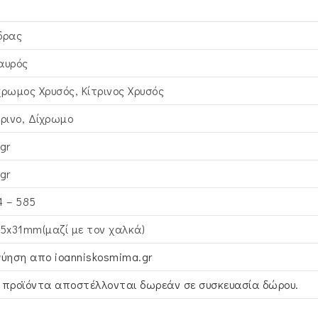
δρας
αυρός
χρωμος Χρυσός, Κίτρινος Xρυσός
τρινο, Δίχρωμο
gr
gr
4 – 585
,5x31mm(μαζί με τον χαλκά)
γύηση απο ioanniskosmima.gr
 προϊόντα αποστέλλονται δωρεάν σε συσκευασία δώρου.