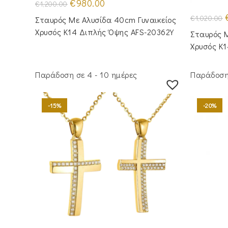
Original
Η
€
980.00
€
1,200.00
price
τρέχουσα
was:
τιμή
O
€
1,020.00
Σταυρός Mε Aλυσίδα 40cm Γυναικείος
€1,200.00.
είναι:
p
€980.00.
Χρυσός Κ14 Διπλής Όψης AFS-20362Y
Σταυρός M
€
Χρυσός Κ
Παράδοση σε 4 - 10 ημέρες
Παράδοση 
-15%
-20%