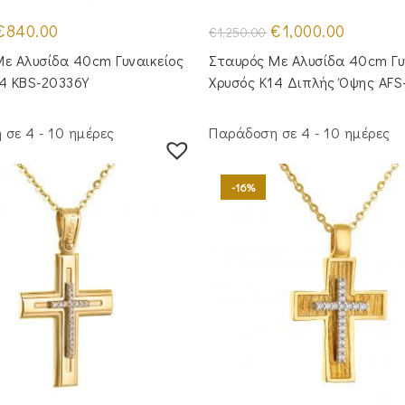
riginal
Η
Original
Η
€
840.00
€
1,000.00
€
1,250.00
rice
τρέχουσα
price
τρέχουσα
was:
τιμή
was:
τιμή
ε Aλυσίδα 40cm Γυναικείος
Σταυρός Με Αλυσίδα 40cm Γυ
1,020.00.
είναι:
€1,250.00.
είναι:
€840.00.
€1,000.00
14 KBS-20336Y
Χρυσός Κ14 Διπλής Όψης AFS
σε 4 - 10 ημέρες
Παράδοση σε 4 - 10 ημέρες
-16%