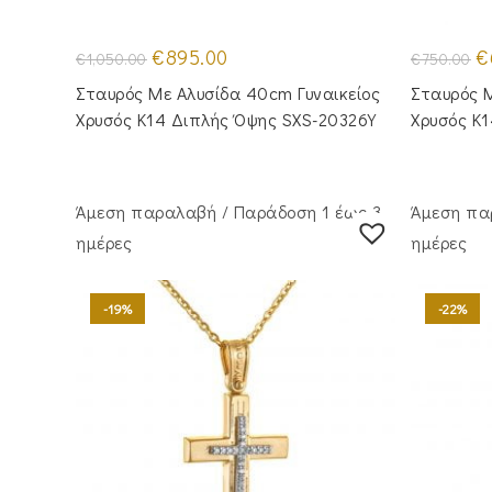
Original
Η
Or
€
895.00
€
€
1,050.00
€
750.00
price
τρέχουσα
pr
was:
τιμή
wa
Σταυρός Με Αλυσίδα 40cm Γυναικείος
Σταυρός Μ
€1,050.00.
είναι:
€7
€895.00.
Χρυσός Κ14 Διπλής Όψης SXS-20326Y
Χρυσός Κ
Άμεση παραλαβή / Παράδoση 1 έως 3
Άμεση πα
ημέρες
ημέρες
-19%
-22%