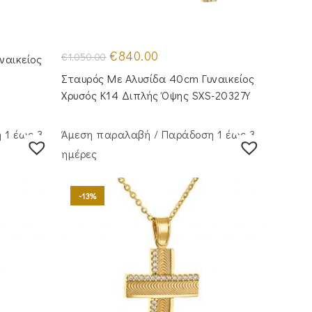
Original
Η
€
840.00
€
1,050.00
ναικείος
price
τρέχουσα
was:
τιμή
Σταυρός Με Αλυσίδα 40cm Γυναικείος
€1,050.00.
είναι:
€840.00.
Χρυσός Κ14 Διπλής Όψης SXS-20327Y
 1 έως 3
Άμεση παραλαβή / Παράδoση 1 έως 3
ημέρες
-13%