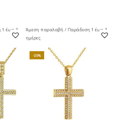
 1 έως 3
Άμεση παραλαβή / Παράδoση 1 έως 3
ημέρες
-20%