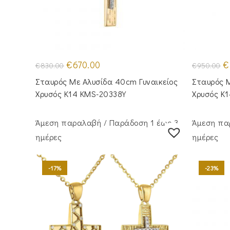
Original
Η
Or
€
670.00
€
€
830.00
€
950.00
price
τρέχουσα
pr
was:
τιμή
w
Σταυρός Με Αλυσίδα 40cm Γυναικείος
Σταυρός Μ
€830.00.
είναι:
€9
€670.00.
Χρυσός Κ14 KMS-20338Y
Χρυσός Κ
Άμεση παραλαβή / Παράδoση 1 έως 3
Άμεση πα
ημέρες
ημέρες
-17%
-23%