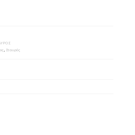
ΑΥΡΟΣ
ος
,
Σταυρός