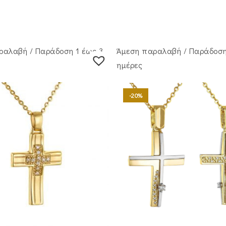
ραλαβή / Παράδoση 1 έως 3
Άμεση παραλαβή / Παράδoση
ημέρες
-20%