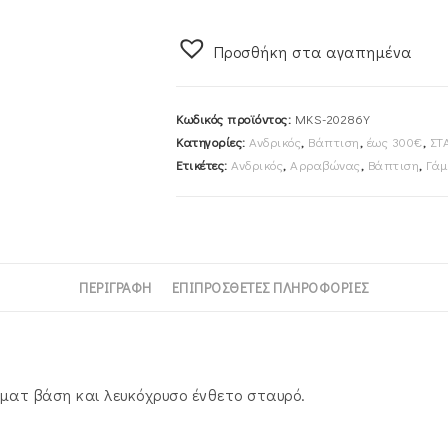
45cm
Ανδρικός
Προσθήκη στα αγαπημένα
Χρυσός
Κ14
MKS-
Κωδικός προϊόντος:
MKS-20286Y
20286Y
Κατηγορίες:
Ανδρικός
,
Βάπτιση
,
έως 300€
,
ΣΤ
ποσότητα
Ετικέτες:
Ανδρικός
,
Αρραβώνας
,
Βάπτιση
,
Γάμ
ΠΕΡΙΓΡΑΦΉ
ΕΠΙΠΡΌΣΘΕΤΕΣ ΠΛΗΡΟΦΟΡΊΕΣ
 ματ βάση και λευκόχρυσο ένθετο σταυρό.