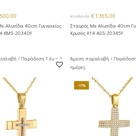
iginal
Η
Original
Η
600.00
€
1,165.00
€
1,380.00
ice
τρέχουσα
price
τρέχουσα
s:
τιμή
was:
τιμή
ε Αλυσίδα 40cm Γυναικείος
Σταυρός Mε Aλυσίδα 40cm Γυ
50.00.
είναι:
€1,380.00.
είναι:
€600.00.
€1,165.00.
14 KMS-20340Y
Χρυσός Κ14 ASS-20345Y
ραλαβή / Παράδoση 1 έως 3
Άμεση παραλαβή / Παράδoση
ημέρες
-17%