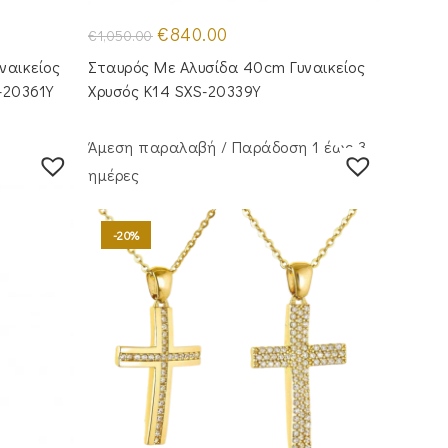
Original
Η
€
840.00
€
1,050.00
price
τρέχουσα
was:
τιμή
ναικείος
Σταυρός Με Αλυσίδα 40cm Γυναικείος
€1,050.00.
είναι:
.
€840.00.
-20361Y
Χρυσός Κ14 SXS-20339Y
Άμεση παραλαβή / Παράδoση 1 έως 3
ημέρες
-20%