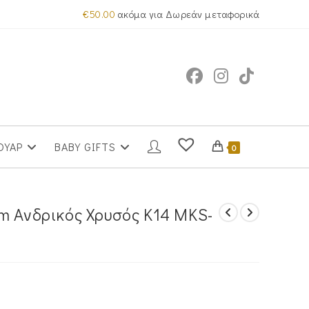
€
50.00
ακόμα για Δωρεάν μεταφορικά
ΟΥΑΡ
BABY GIFTS
0
m Ανδρικός Χρυσός Κ14 MKS-
α