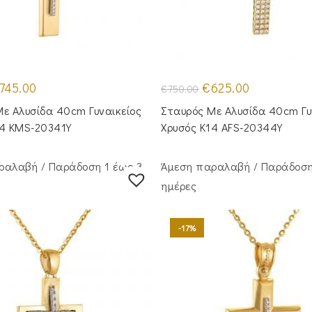
iginal
Η
Original
Η
745.00
€
625.00
€
750.00
ice
τρέχουσα
price
τρέχουσα
as:
τιμή
was:
τιμή
ε Αλυσίδα 40cm Γυναικείος
Σταυρός Με Αλυσίδα 40cm Γυ
50.00.
είναι:
€750.00.
είναι:
€745.00.
€625.00.
14 KMS-20341Y
Χρυσός Κ14 AFS-20344Y
ραλαβή / Παράδoση 1 έως 3
Άμεση παραλαβή / Παράδoση
ημέρες
-17%