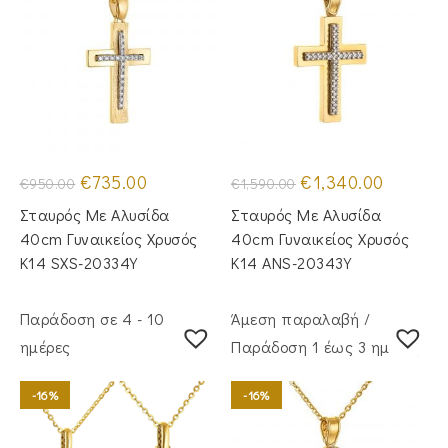
Original
Η
Original
Η
€
735.00
€
1,340.00
€
950.00
€
1,590.00
price
τρέχουσα
price
τρέχουσα
was:
τιμή
was:
τιμή
Σταυρός Mε Aλυσίδα
Σταυρός Με Αλυσίδα
€950.00.
είναι:
€1,590.00.
είναι:
€735.00.
€1,340.00
40cm Γυναικείος Χρυσός
40cm Γυναικείος Χρυσός
Κ14 SXS-20334Y
Κ14 ANS-20343Y
Παράδοση σε 4 - 10
Άμεση παραλαβή /
ημέρες
Παράδoση 1 έως 3 ημέρες
-16%
-16%