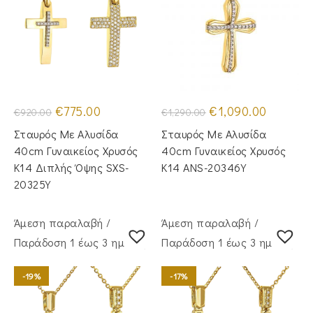
Original
Η
Original
Η
€
775.00
€
1,090.00
€
920.00
€
1,290.00
price
τρέχουσα
price
τρέχουσα
was:
τιμή
was:
τιμή
Σταυρός Με Αλυσίδα
Σταυρός Mε Aλυσίδα
€920.00.
είναι:
€1,290.00.
είναι:
€775.00.
€1,090.00
40cm Γυναικείος Χρυσός
40cm Γυναικείος Χρυσός
Κ14 Διπλής Όψης SXS-
Κ14 ANS-20346Y
20325Y
Άμεση παραλαβή /
Άμεση παραλαβή /
Παράδoση 1 έως 3 ημέρες
Παράδoση 1 έως 3 ημέρες
-19%
-17%