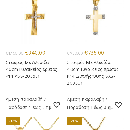
Original
Η
Original
Η
€
940.00
€
735.00
€
1,160.00
€
950.00
price
τρέχουσα
price
τρέχουσα
was:
τιμή
was:
τιμή
Σταυρός Με Αλυσίδα
Σταυρός Με Αλυσίδα
€1,160.00.
είναι:
€950.00.
είναι:
€940.00.
€735.00.
40cm Γυναικείος Χρυσός
40cm Γυναικείος Χρυσός
Κ14 ASS-20353Y
Κ14 Διπλής Όψης SXS-
20330Y
Άμεση παραλαβή /
Άμεση παραλαβή /
Παράδoση 1 έως 3 ημέρες
Παράδoση 1 έως 3 ημέρες
-17%
-18%