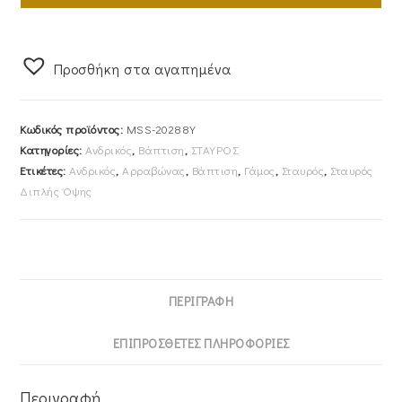
Aλυσίδα
45cm
Ανδρικός
Προσθήκη στα αγαπημένα
Χρυσός
Κ14
MSS-
Κωδικός προϊόντος:
MSS-20288Y
20288Y
Κατηγορίες:
Ανδρικός
,
Βάπτιση
,
ΣΤΑΥΡΟΣ
ποσότητα
Ετικέτες:
Ανδρικός
,
Αρραβώνας
,
Βάπτιση
,
Γάμος
,
Σταυρός
,
Σταυρός
Διπλής Όψης
ΠΕΡΙΓΡΑΦΉ
ΕΠΙΠΡΌΣΘΕΤΕΣ ΠΛΗΡΟΦΟΡΊΕΣ
Περιγραφή