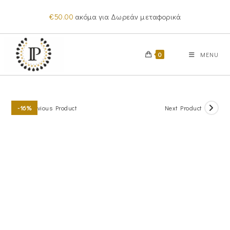
Skip
€
50.00
ακόμα για Δωρεάν μεταφορικά
to
content
0
MENU
Previous Product
Next Product
-16%