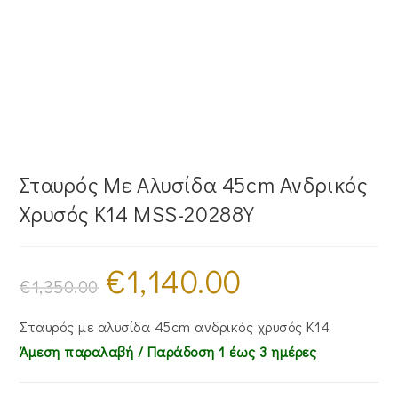
Σταυρός Mε Aλυσίδα 45cm Ανδρικός
Χρυσός Κ14 MSS-20288Y
€
1,140.00
Original
Η
price
τρέχουσα
€
1,350.00
was:
τιμή
€1,350.00.
είναι:
€1,140.00.
Σταυρός με αλυσίδα 45cm ανδρικός χρυσός Κ14
Άμεση παραλαβή / Παράδoση 1 έως 3 ημέρες