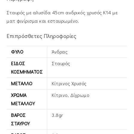
Σταυρός με αλυσίδα 45cm ανδρικός χρυσός Κ14 με
ματ φινίρισμα και εσταυρωμένο.
Επιπρόσθετες Πληροφορίες
ΦΎΛΟ
Άνδρας
ΕΊΔΟΣ
Σταυρός
ΚΟΣΜΉΜΑΤΟΣ
ΜΈΤΑΛΛΟ
Κίτρινος Xρυσός
ΧΡΏΜΑ
Κίτρινο, Δίχρωμο
ΜΕΤΆΛΛΟΥ
ΒΆΡΟΣ
3.8gr
ΣΤΑΥΡΟΎ