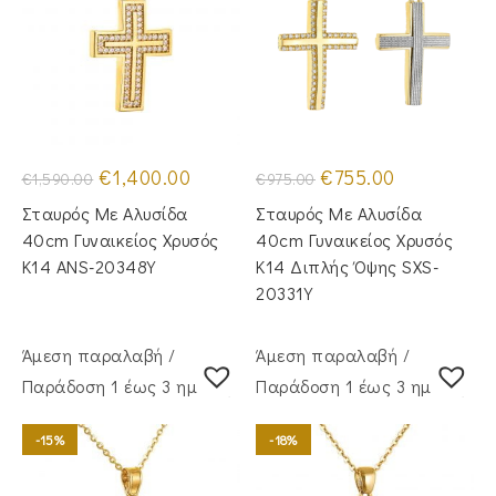
Original
Η
Original
Η
€
1,400.00
€
755.00
€
1,590.00
€
975.00
price
τρέχουσα
price
τρέχουσα
was:
τιμή
was:
τιμή
Σταυρός Με Αλυσίδα
Σταυρός Με Αλυσίδα
€1,590.00.
είναι:
€975.00.
είναι:
€1,400.00.
€755.00.
40cm Γυναικείος Χρυσός
40cm Γυναικείος Χρυσός
Κ14 ANS-20348Y
Κ14 Διπλής Όψης SXS-
20331Y
Άμεση παραλαβή /
Άμεση παραλαβή /
Παράδoση 1 έως 3 ημέρες
Παράδoση 1 έως 3 ημέρες
-15%
-18%