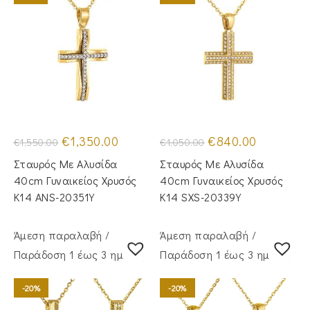
Original
Η
Original
Η
€
1,350.00
€
840.00
€
1,550.00
€
1,050.00
price
τρέχουσα
price
τρέχουσα
was:
τιμή
was:
τιμή
Σταυρός Με Αλυσίδα
Σταυρός Με Αλυσίδα
€1,550.00.
είναι:
€1,050.00.
είναι:
€1,350.00.
€840.00.
40cm Γυναικείος Χρυσός
40cm Γυναικείος Χρυσός
Κ14 ANS-20351Y
Κ14 SXS-20339Y
Άμεση παραλαβή /
Άμεση παραλαβή /
Παράδoση 1 έως 3 ημέρες
Παράδoση 1 έως 3 ημέρες
-20%
-20%