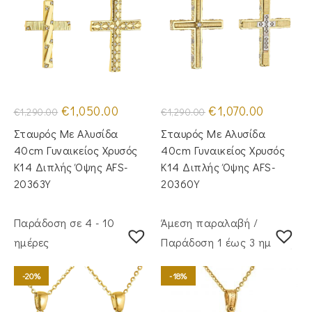
Original
Η
Original
Η
€
1,050.00
€
1,070.00
€
1,290.00
€
1,290.00
price
τρέχουσα
price
τρέχουσα
was:
τιμή
was:
τιμή
Σταυρός Mε Aλυσίδα
Σταυρός Με Αλυσίδα
€1,290.00.
είναι:
€1,290.00.
είναι:
€1,050.00.
€1,070.00.
40cm Γυναικείος Χρυσός
40cm Γυναικείος Χρυσός
Κ14 Διπλής Όψης AFS-
Κ14 Διπλής Όψης AFS-
20363Y
20360Y
Παράδοση σε 4 - 10
Άμεση παραλαβή /
ημέρες
Παράδoση 1 έως 3 ημέρες
-20%
-18%