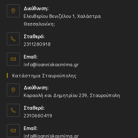
Διεύθυνση:
Ελευθερίου Βενιζέλου 1, Χαλάστρα
Θεσσαλονίκη;
O
Σταθερό:
p
2311280918
e
n
O
Email:
s
p
O
info@ioanniskosmima.gr
i
e
p
n
n
Κατάστημα Σταυρούπολης
e
a
s
n
n
i
Διεύθυνση:
s
e
n
Καραολή και Δημητρίου 239, Σταυρούπολη
i
w
y
O
n
t
o
Σταθερό:
p
y
a
u
2310660419
e
o
b
r
n
O
u
a
Email:
s
p
r
p
O
info@ioanniskosmima.gr
i
e
a