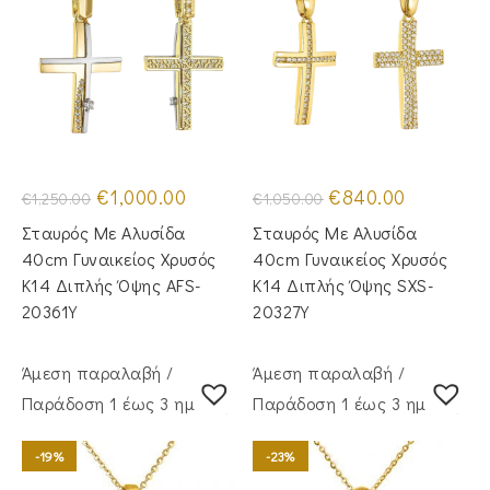
Original
Η
Original
Η
€
1,000.00
€
840.00
€
1,250.00
€
1,050.00
price
τρέχουσα
price
τρέχουσα
was:
τιμή
was:
τιμή
Σταυρός Με Αλυσίδα
Σταυρός Με Αλυσίδα
€1,250.00.
είναι:
€1,050.00.
είναι:
€1,000.00.
€840.00.
40cm Γυναικείος Χρυσός
40cm Γυναικείος Χρυσός
Κ14 Διπλής Όψης AFS-
Κ14 Διπλής Όψης SXS-
20361Y
20327Y
Άμεση παραλαβή /
Άμεση παραλαβή /
Παράδoση 1 έως 3 ημέρες
Παράδoση 1 έως 3 ημέρες
-19%
-23%