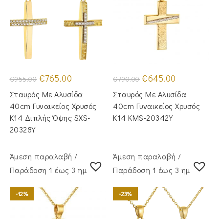
Original
Η
Original
Η
€
765.00
€
645.00
€
955.00
€
790.00
price
τρέχουσα
price
τρέχουσα
was:
τιμή
was:
τιμή
Σταυρός Με Αλυσίδα
Σταυρός Με Αλυσίδα
€955.00.
είναι:
€790.00.
είναι:
€765.00.
€645.00.
40cm Γυναικείος Χρυσός
40cm Γυναικείος Χρυσός
Κ14 Διπλής Όψης SXS-
Κ14 KMS-20342Y
20328Y
Άμεση παραλαβή /
Άμεση παραλαβή /
Παράδoση 1 έως 3 ημέρες
Παράδoση 1 έως 3 ημέρες
-12%
-23%