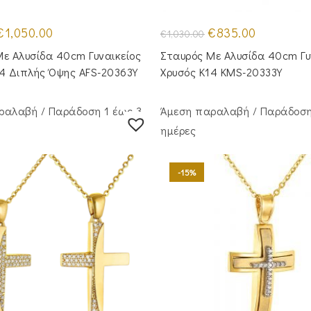
riginal
Η
Original
Η
€
1,050.00
€
835.00
€
1,030.00
rice
τρέχουσα
price
τρέχουσα
was:
τιμή
was:
τιμή
ε Aλυσίδα 40cm Γυναικείος
Σταυρός Mε Aλυσίδα 40cm Γυ
1,290.00.
είναι:
€1,030.00.
είναι:
€1,050.00.
€835.00.
14 Διπλής Όψης AFS-20363Y
Χρυσός Κ14 KMS-20333Y
ραλαβή / Παράδoση 1 έως 3
Άμεση παραλαβή / Παράδoση
ημέρες
-15%