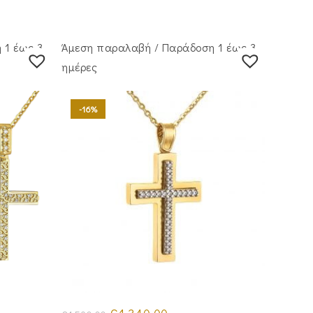
 1 έως 3
Άμεση παραλαβή / Παράδoση 1 έως 3
ημέρες
-16%
Original
Η