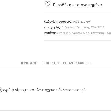
Προσθήκη στα αγαπημένα
Χρυσός
ASS-
20276Y
Κωδικός προϊόντος:
ASS-20276Y
ποσότητα
Κατηγορίες:
Ανδρικός
,
Βάπτιση
,
ΣΤΑΥΡΟΣ
Ετικέτες:
Ανδρικός
,
Αρραβώνας
,
Βάπτιση
,
Γάμ
ΠΕΡΙΓΡΑΦΉ
ΕΠΙΠΡΌΣΘΕΤΕΣ ΠΛΗΡΟΦΟΡΊΕΣ
ζαγρέ φινίρισμα και λευκόχρυσο ένθετο σταυρό.