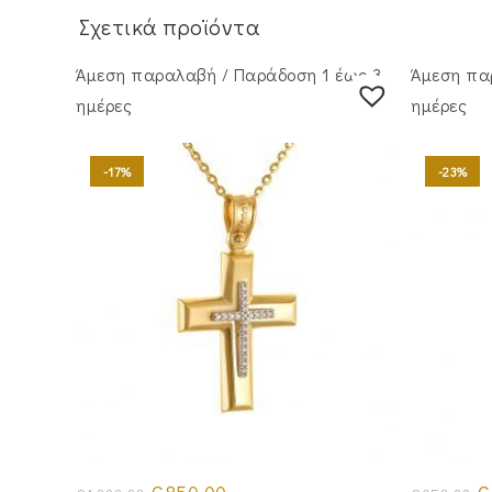
Σχετικά προϊόντα
Άμεση παραλαβή / Παράδoση 1 έως 3
Άμεση πα
ημέρες
ημέρες
-17%
-23%
Original
Η
Or