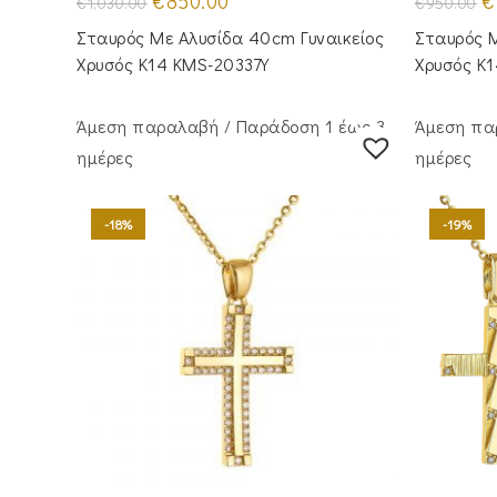
€
850.00
€
€
1,030.00
€
950.00
price
τρέχουσα
pr
was:
τιμή
w
Σταυρός Με Αλυσίδα 40cm Γυναικείος
Σταυρός Μ
€1,030.00.
είναι:
€9
€850.00.
Χρυσός Κ14 KMS-20337Y
Χρυσός Κ
Άμεση παραλαβή / Παράδoση 1 έως 3
Άμεση πα
ημέρες
ημέρες
-18%
-19%