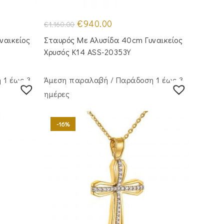
Original
Η
€
940.00
€
1,160.00
price
τρέχουσα
was:
τιμή
ναικείος
Σταυρός Με Αλυσίδα 40cm Γυναικείος
€1,160.00.
είναι:
€940.00.
Χρυσός Κ14 ASS-20353Y
 1 έως 3
Άμεση παραλαβή / Παράδoση 1 έως 3
ημέρες
-16%