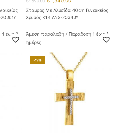
€
1,340.00
€
1,590.00
price
τρέχουσα
was:
τιμή
ναικείος
Σταυρός Με Αλυσίδα 40cm Γυναικείος
€1,590.00.
είναι:
.
€1,340.00.
-20361Y
Χρυσός Κ14 ANS-20343Y
 1 έως 3
Άμεση παραλαβή / Παράδoση 1 έως 3
ημέρες
-19%