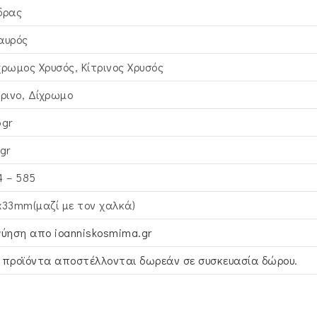
δρας
αυρός
χρωμος Χρυσός, Κίτρινος Xρυσός
τρινο, Δίχρωμο
6gr
gr
4 – 585
x33mm(μαζί με τον χαλκά)
γύηση απο ioanniskosmima.gr
 προϊόντα αποστέλλονται δωρεάν σε συσκευασία δώρου.