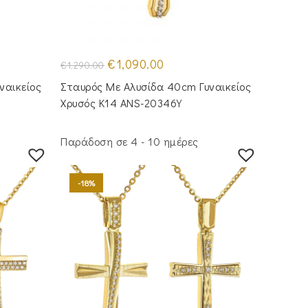
Original
Η
€
1,090.00
€
1,290.00
price
τρέχουσα
was:
τιμή
ναικείος
Σταυρός Mε Aλυσίδα 40cm Γυναικείος
€1,290.00.
είναι:
€1,090.00.
Χρυσός Κ14 ANS-20346Y
Παράδοση σε 4 - 10 ημέρες
-18%