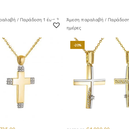
ραλαβή / Παράδoση 1 έως 3
Άμεση παραλαβή / Παράδoση
ημέρες
-20%
iginal
Η
Original
Η