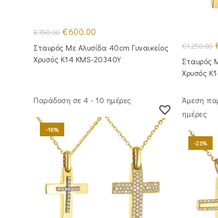
Original
Η
€
600.00
€
750.00
price
τρέχουσα
was:
τιμή
O
€
1,250.00
Σταυρός Με Αλυσίδα 40cm Γυναικείος
€750.00.
είναι:
p
€600.00.
Χρυσός Κ14 KMS-20340Y
Σταυρός Μ
€
Χρυσός Κ
Παράδοση σε 4 - 10 ημέρες
Άμεση πα
ημέρες
-16%
-23%