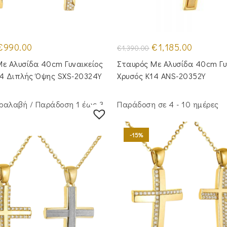
riginal
Η
Original
Η
€
990.00
€
1,185.00
€
1,390.00
rice
τρέχουσα
price
τρέχουσα
was:
τιμή
was:
τιμή
ε Αλυσίδα 40cm Γυναικείος
Σταυρός Με Αλυσίδα 40cm Γυ
1,250.00.
είναι:
€1,390.00.
είναι:
€990.00.
€1,185.00.
14 Διπλής Όψης SXS-20324Y
Χρυσός Κ14 ANS-20352Y
ραλαβή / Παράδoση 1 έως 3
Παράδοση σε 4 - 10 ημέρες
-15%