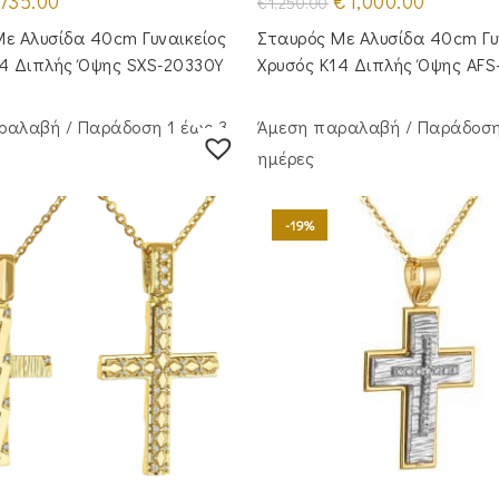
735.00
€
1,000.00
€
1,250.00
ice
τρέχουσα
price
τρέχουσα
as:
τιμή
was:
τιμή
ε Αλυσίδα 40cm Γυναικείος
Σταυρός Με Αλυσίδα 40cm Γυ
50.00.
είναι:
€1,250.00.
είναι:
€735.00.
€1,000.00
14 Διπλής Όψης SXS-20330Y
Χρυσός Κ14 Διπλής Όψης AFS
ραλαβή / Παράδoση 1 έως 3
Άμεση παραλαβή / Παράδoση
ημέρες
-19%