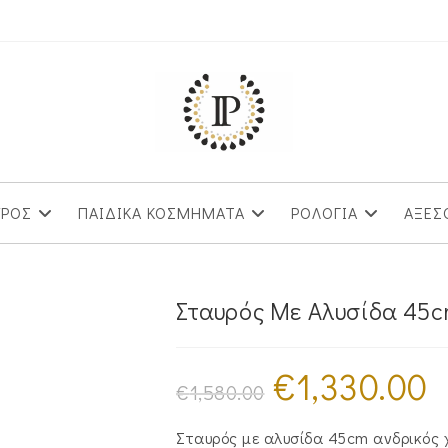
ΥΡΟΣ
ΠΑΙΔΙΚΑ ΚΟΣΜΗΜΑΤΑ
ΡΟΛΟΓΙΑ
ΑΞΕΣ
Σταυρός Mε Aλυσίδα 45c
€
1,330.00
Original
Η
price
τρ
€
1,580.00
was:
τι
€1,580.00.
είν
€1,
Σταυρός με αλυσίδα 45cm ανδρικός 