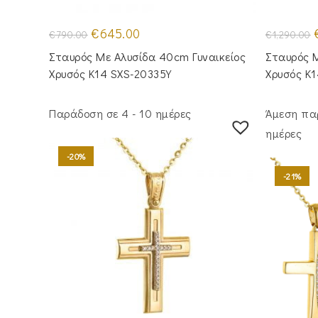
Original
Η
O
€
645.00
€
790.00
€
1,290.00
price
τρέχουσα
p
was:
τιμή
Σταυρός Mε Aλυσίδα 40cm Γυναικείος
Σταυρός M
€790.00.
είναι:
€
€645.00.
Χρυσός Κ14 SXS-20335Y
Χρυσός Κ
Παράδοση σε 4 - 10 ημέρες
Άμεση πα
ημέρες
-20%
-21%