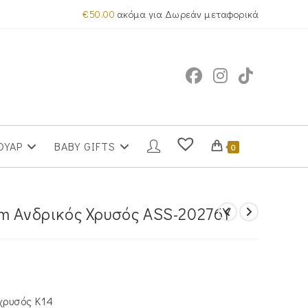
€
50.00
ακόμα για Δωρεάν μεταφορικά
ΟΥΑΡ
BABY GIFTS
0
m Ανδρικός Χρυσός ASS-20276Y
έχουσα
μή
αι:
330.00.
χρυσός Κ14