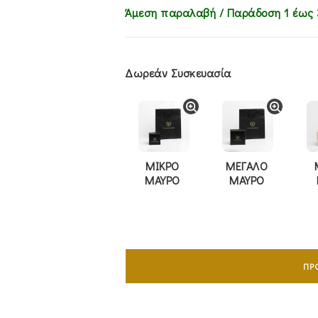
Άμεση παραλαβή / Παράδoση 1 έως 
Δωρεάν Συσκευασία
ΜΙΚΡΟ
ΜΕΓΑΛΟ
ΜΑΥΡΟ
ΜΑΥΡΟ
Σταυρός
Mε
ΠΡ
Aλυσίδα
45cm
Ανδρικός