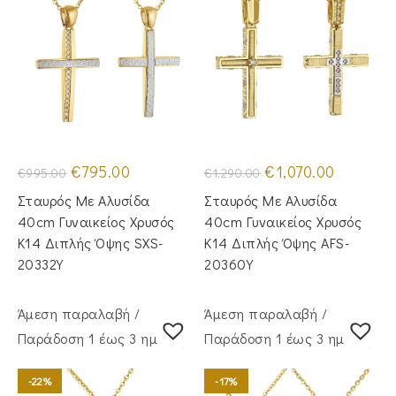
Original
Η
Original
Η
€
795.00
€
1,070.00
€
995.00
€
1,290.00
price
τρέχουσα
price
τρέχουσα
was:
τιμή
was:
τιμή
Σταυρός Με Αλυσίδα
Σταυρός Με Αλυσίδα
€995.00.
είναι:
€1,290.00.
είναι:
€795.00.
€1,070.00.
40cm Γυναικείος Χρυσός
40cm Γυναικείος Χρυσός
Κ14 Διπλής Όψης SXS-
Κ14 Διπλής Όψης AFS-
20332Y
20360Y
Άμεση παραλαβή /
Άμεση παραλαβή /
Παράδoση 1 έως 3 ημέρες
Παράδoση 1 έως 3 ημέρες
-22%
-17%