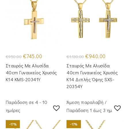
Original
Η
Original
Η
€
745.00
€
940.00
€
950.00
€
1,130.00
price
τρέχουσα
price
τρέχουσα
was:
τιμή
was:
τιμή
Σταυρός Με Αλυσίδα
Σταυρός Με Αλυσίδα
€950.00.
είναι:
€1,130.00.
είναι:
€745.00.
€940.00.
40cm Γυναικείος Χρυσός
40cm Γυναικείος Χρυσός
Κ14 KMS-20341Y
Κ14 Διπλής Όψης SXS-
20354Y
Παράδοση σε 4 - 10
Άμεση παραλαβή /
ημέρες
Παράδoση 1 έως 3 ημέρες
-17%
-17%