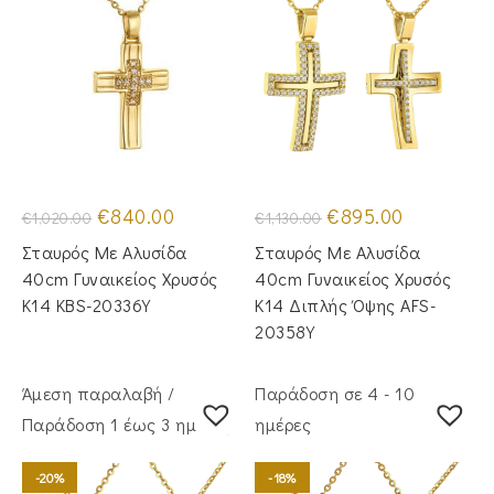
Original
Η
Original
Η
€
840.00
€
895.00
€
1,020.00
€
1,130.00
price
τρέχουσα
price
τρέχουσα
was:
τιμή
was:
τιμή
Σταυρός Mε Aλυσίδα
Σταυρός Mε Aλυσίδα
€1,020.00.
είναι:
€1,130.00.
είναι:
€840.00.
€895.00.
40cm Γυναικείος Χρυσός
40cm Γυναικείος Χρυσός
Κ14 KBS-20336Y
Κ14 Διπλής Όψης AFS-
20358Y
Άμεση παραλαβή /
Παράδοση σε 4 - 10
Παράδoση 1 έως 3 ημέρες
ημέρες
-20%
-18%