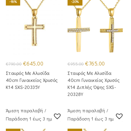
-18%
-20%
Original
Η
Original
Η
€
645.00
€
765.00
€
790.00
€
955.00
price
τρέχουσα
price
τρέχουσα
was:
τιμή
was:
τιμή
Σταυρός Mε Aλυσίδα
Σταυρός Με Αλυσίδα
€790.00.
είναι:
€955.00.
είναι:
€645.00.
€765.00.
40cm Γυναικείος Χρυσός
40cm Γυναικείος Χρυσός
Κ14 SXS-20335Y
Κ14 Διπλής Όψης SXS-
20328Y
Άμεση παραλαβή /
Άμεση παραλαβή /
Παράδoση 1 έως 3 ημέρες
Παράδoση 1 έως 3 ημέρες