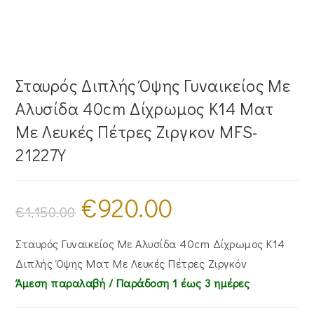
Σταυρός Διπλής Όψης Γυναικείος Με
Αλυσίδα 40cm Δίχρωμος Κ14 Ματ
Με Λευκές Πέτρες Ζιργκον MFS-
21227Y
€
920.00
Original
Η
price
τρέχουσα
€
1,150.00
was:
τιμή
€1,150.00.
είναι:
€920.00.
Σταυρός Γυναικείος Με Αλυσίδα 40cm Δίχρωμος Κ14
Διπλής Όψης Ματ Με Λευκές Πέτρες Ζιργκόν
Άμεση παραλαβή / Παράδoση 1 έως 3 ημέρες