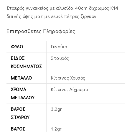
Σταυρός γυναικείος με αλυσίδα 40cm δίχρωμος Κ14
διπλής όψης ματ με λευκέ πέτρες ζιργκον
Επιπρόσθετες Πληροφορίες
ΦΎΛΟ
Γυναίκα
ΕΊΔΟΣ
Σταυρός
ΚΟΣΜΉΜΑΤΟΣ
ΜΈΤΑΛΛΟ
Κίτρινος Xρυσός
ΧΡΏΜΑ
Κίτρινο, Δίχρωμο
ΜΕΤΆΛΛΟΥ
ΒΆΡΟΣ
3.2gr
ΣΤΑΥΡΟΎ
ΒΆΡΟΣ
1.2gr