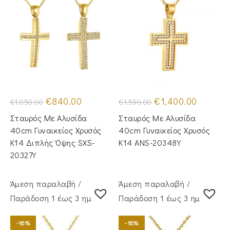
Original
Η
Original
Η
€
840.00
€
1,400.00
€
1,050.00
€
1,590.00
price
τρέχουσα
price
τρέχουσα
was:
τιμή
was:
τιμή
Σταυρός Με Αλυσίδα
Σταυρός Με Αλυσίδα
€1,050.00.
είναι:
€1,590.00.
είναι:
€840.00.
€1,400.00
40cm Γυναικείος Χρυσός
40cm Γυναικείος Χρυσός
Κ14 Διπλής Όψης SXS-
Κ14 ANS-20348Y
20327Y
Άμεση παραλαβή /
Άμεση παραλαβή /
Παράδoση 1 έως 3 ημέρες
Παράδoση 1 έως 3 ημέρες
-16%
-16%