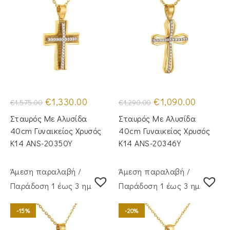
Original
Η
Original
Η
€
1,330.00
€
1,090.00
€
1,575.00
€
1,290.00
price
τρέχουσα
price
τρέχουσα
was:
τιμή
was:
τιμή
Σταυρός Mε Aλυσίδα
Σταυρός Mε Aλυσίδα
€1,575.00.
είναι:
€1,290.00.
είναι:
€1,330.00.
€1,090.00
40cm Γυναικείος Χρυσός
40cm Γυναικείος Χρυσός
Κ14 ANS-20350Y
Κ14 ANS-20346Y
Άμεση παραλαβή /
Άμεση παραλαβή /
Παράδoση 1 έως 3 ημέρες
Παράδoση 1 έως 3 ημέρες
-15%
-20%