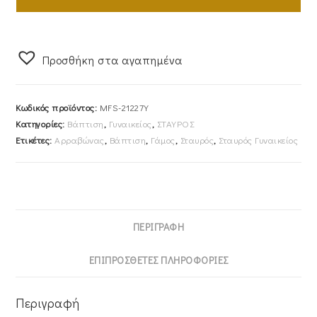
Όψης
Γυναικείος
Με
Προσθήκη στα αγαπημένα
Αλυσίδα
40cm
Δίχρωμος
Κωδικός προϊόντος:
MFS-21227Y
Κ14
Κατηγορίες:
Βάπτιση
,
Γυναικείος
,
ΣΤΑΥΡΟΣ
Ματ
Ετικέτες:
Αρραβώνας
,
Βάπτιση
,
Γάμος
,
Σταυρός
,
Σταυρός Γυναικείος
Με
Λευκές
Πέτρες
Ζιργκον
MFS-
ΠΕΡΙΓΡΑΦΉ
21227Y
ποσότητα
ΕΠΙΠΡΌΣΘΕΤΕΣ ΠΛΗΡΟΦΟΡΊΕΣ
Περιγραφή