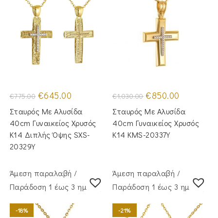
Original
Η
Original
Η
€
645.00
€
850.00
€
775.00
€
1,030.00
price
τρέχουσα
price
τρέχουσα
was:
τιμή
was:
τιμή
Σταυρός Με Αλυσίδα
Σταυρός Με Αλυσίδα
€775.00.
είναι:
€1,030.00.
είναι:
€645.00.
€850.00.
40cm Γυναικείος Χρυσός
40cm Γυναικείος Χρυσός
Κ14 Διπλής Όψης SXS-
Κ14 KMS-20337Y
20329Y
Άμεση παραλαβή /
Άμεση παραλαβή /
Παράδoση 1 έως 3 ημέρες
Παράδoση 1 έως 3 ημέρες
-18%
-21%