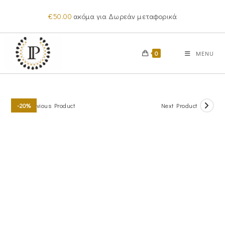
Skip
€
50.00
ακόμα για Δωρεάν μεταφορικά
to
content
0
MENU
Previous Product
Next Product
-20%