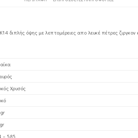
Κ14 διπλής όψης με λεπτομέρειες απο λευκέ πέτρες ζιργκον 
ναίκα
αυρός
υκός Xρυσός
υκό
6gr
gr
4 – 585