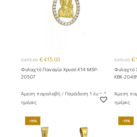
Original
Η
Or
€
415.00
€
€
495.00
€
210.00
price
τρέχουσα
pr
was:
τιμή
wa
Φυλαχτό Παναγία Χρυσό Κ14 MSP-
Φυλαχτό 
€495.00.
είναι:
€2
€415.00.
20507
KBK-2048
Άμεση παραλαβή / Παράδoση 1 έως 3
Άμεση πα
ημέρες
ημέρες
-16%
-15%