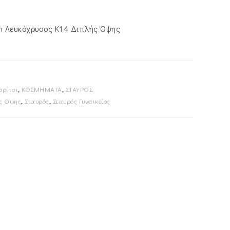
α
.
m Λευκόχρυσος Κ14 Διπλής Όψης
ορίτσι
,
ΚΟΣΜΗΜΑΤΑ
,
ΣΤΑΥΡΟΣ
ς Οψης
,
Σταυρός
,
Σταυρός Γυναικείος