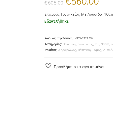
€
560.00
price
τρέχουσ
€
605.00
was:
τιμή
€605.00.
είναι:
€560.00
Σταυρός Γυναικείος Mε Αλυσίδα 40c
Εξαντλήθηκε
Κωδικός προϊόντος:
MFS-21223W
Κατηγορίες:
Βάπτιση
,
Γυναικείος
,
έως 300€
,
Κ
Ετικέτες:
Αρραβώνας
,
Βάπτιση
,
Γάμος
,
Διπλή
Προσθήκη στα αγαπημένα