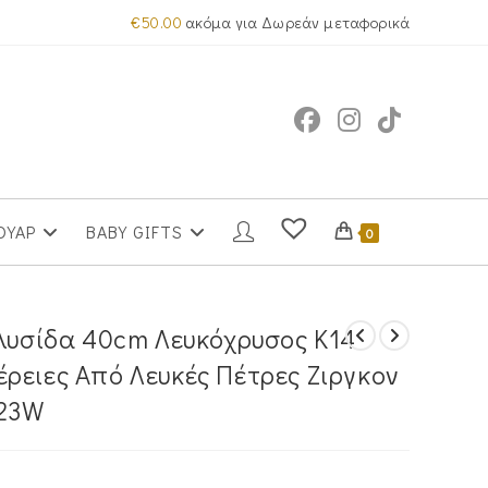
€
50.00
ακόμα για Δωρεάν μεταφορικά
ΟΥΑΡ
BABY GIFTS
0
Αλυσίδα 40cm Λευκόχρυσος Κ14
ρειες Από Λευκές Πέτρες Ζιργκον
223W