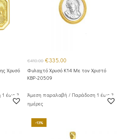
Original
Η
€
335.00
€
410.00
price
τρέχουσα
was:
τιμή
ης Χρυσό
Φυλαχτό Χρυσό Κ14 Με τον Χριστό
€410.00.
είναι:
€335.00.
KBP-20509
 1 έως 3
Άμεση παραλαβή / Παράδoση 1 έως 3
ημέρες
-13%