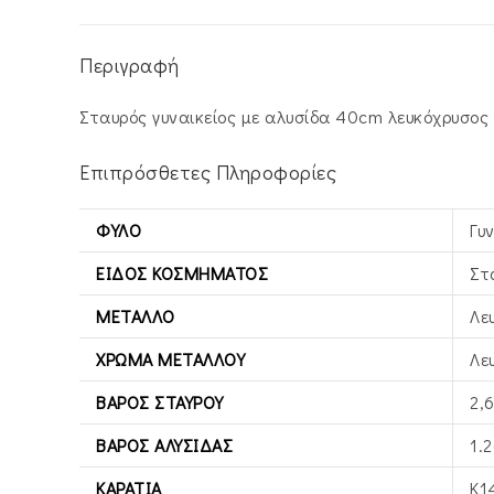
Περιγραφή
Σταυρός γυναικείος με αλυσίδα 40cm λευκόχρυσος 
Επιπρόσθετες Πληροφορίες
ΦΎΛΟ
Γυ
ΕΊΔΟΣ ΚΟΣΜΉΜΑΤΟΣ
Στ
ΜΈΤΑΛΛΟ
Λε
ΧΡΏΜΑ ΜΕΤΆΛΛΟΥ
Λε
ΒΆΡΟΣ ΣΤΑΥΡΟΎ
2,
ΒΆΡΟΣ ΑΛΥΣΊΔΑΣ
1.2
ΚΑΡΆΤΙΑ
Κ1