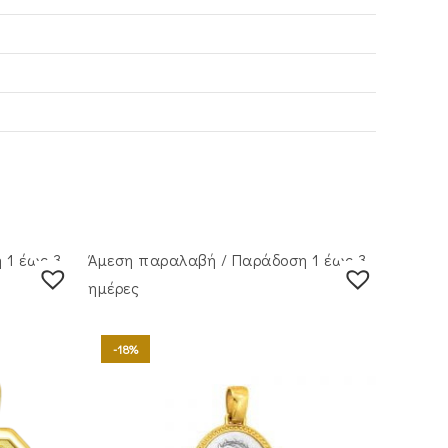
 1 έως 3
Άμεση παραλαβή / Παράδoση 1 έως 3
ημέρες
-18%