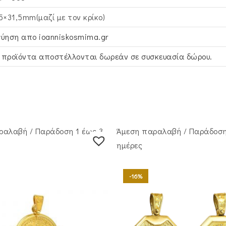
,5×31,5mm(μαζί με τον κρίκο)
γύηση απο ioanniskosmima.gr
 προϊόντα αποστέλλονται δωρεάν σε συσκευασία δώρου.
ραλαβή / Παράδoση 1 έως 3
Άμεση παραλαβή / Παράδoση
ημέρες
-16%