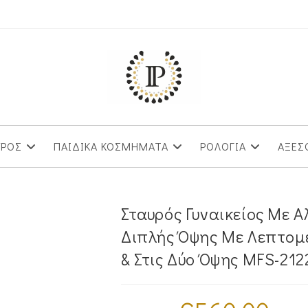
ΥΡΟΣ
ΠΑΙΔΙΚΑ ΚΟΣΜΗΜΑΤΑ
ΡΟΛΟΓΙΑ
ΑΞΕΣ
Σταυρός Γυναικείος Με 
Διπλής Όψης Με Λεπτομέ
& Στις Δύο Όψης MFS-21
Original
Η