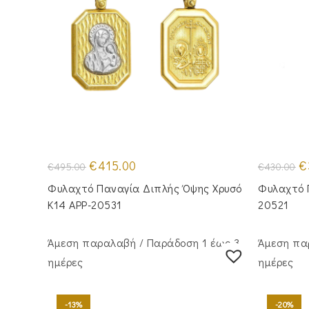
Original
Η
Or
€
415.00
€
€
495.00
€
430.00
price
τρέχουσα
pr
was:
τιμή
wa
Φυλαχτό Παναγία Διπλής Όψης Χρυσό
Φυλαχτό 
€495.00.
είναι:
€4
€415.00.
Κ14 APP-20531
20521
Άμεση παραλαβή / Παράδoση 1 έως 3
Άμεση πα
ημέρες
ημέρες
-13%
-20%