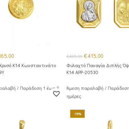
iginal
Η
Original
Η
165.00
€
415.00
€
495.00
ice
τρέχουσα
price
τρέχουσα
s:
τιμή
was:
τιμή
Χρυσό Κ14 Κωνσταντινάτο
Φυλαχτό Παναγία Διπλής Όψ
10.00.
είναι:
€495.00.
είναι:
€165.00.
€415.00.
9Y
Κ14 APP-20530
ραλαβή / Παράδoση 1 έως 3
Άμεση παραλαβή / Παράδoση
ημέρες
-19%