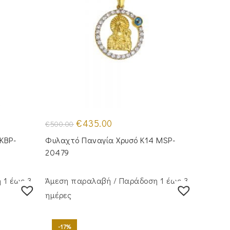
Original
Η
€
435.00
€
500.00
price
τρέχουσα
was:
τιμή
KBP-
Φυλαχτό Παναγία Χρυσό Κ14 MSP-
€500.00.
είναι:
€435.00.
20479
 1 έως 3
Άμεση παραλαβή / Παράδoση 1 έως 3
ημέρες
-17%