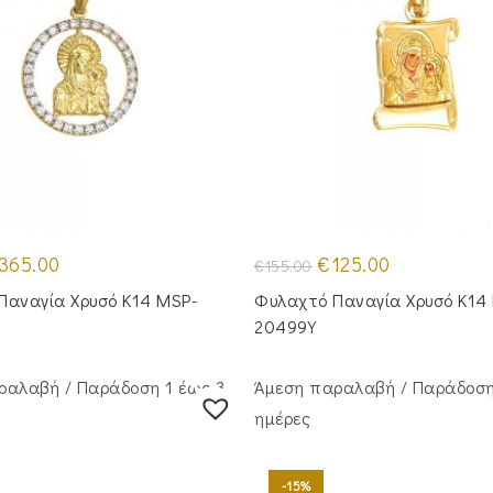
iginal
Η
Original
Η
365.00
€
125.00
€
155.00
ice
τρέχουσα
price
τρέχουσα
s:
τιμή
was:
τιμή
Παναγία Χρυσό Κ14 MSP-
Φυλαχτό Παναγία Χρυσό Κ14 
30.00.
είναι:
€155.00.
είναι:
€365.00.
€125.00.
20499Y
ραλαβή / Παράδoση 1 έως 3
Άμεση παραλαβή / Παράδoση
ημέρες
-15%