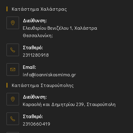
Κατάστημα Χαλάστρας
Διεύθυνση:
Ελευθερίου Βενιζέλου 1, Χαλάστρα
Θεσσαλονίκη;
O
Σταθερό:
p
2311280918
e
n
O
Email:
s
p
O
info@ioanniskosmima.gr
i
e
p
n
n
Κατάστημα Σταυρούπολης
e
a
s
n
n
i
Διεύθυνση:
s
e
n
Καραολή και Δημητρίου 239, Σταυρούπολη
i
w
y
O
n
t
o
Σταθερό:
p
y
a
u
2310660419
e
o
b
r
n
O
u