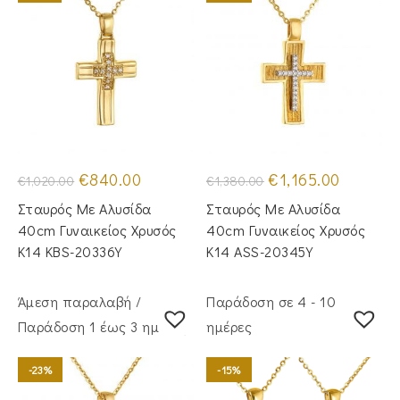
Original
Η
Original
Η
€
840.00
€
1,165.00
€
1,020.00
€
1,380.00
price
τρέχουσα
price
τρέχουσα
was:
τιμή
was:
τιμή
Σταυρός Mε Aλυσίδα
Σταυρός Mε Aλυσίδα
€1,020.00.
είναι:
€1,380.00.
είναι:
€840.00.
€1,165.00.
40cm Γυναικείος Χρυσός
40cm Γυναικείος Χρυσός
Κ14 KBS-20336Y
Κ14 ASS-20345Y
Άμεση παραλαβή /
Παράδοση σε 4 - 10
Παράδoση 1 έως 3 ημέρες
ημέρες
-23%
-15%