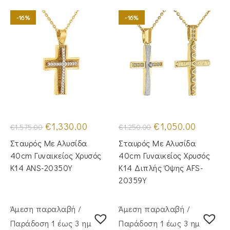
-16%
-16%
Original
Η
Original
Η
€
1,330.00
€
1,050.00
€
1,575.00
€
1,250.00
price
τρέχουσα
price
τρέχουσα
was:
τιμή
was:
τιμή
Σταυρός Mε Aλυσίδα
Σταυρός Με Αλυσίδα
€1,575.00.
είναι:
€1,250.00.
είναι:
€1,330.00.
€1,050.00
40cm Γυναικείος Χρυσός
40cm Γυναικείος Χρυσός
Κ14 ANS-20350Y
Κ14 Διπλής Όψης AFS-
20359Y
Άμεση παραλαβή /
Άμεση παραλαβή /
Παράδoση 1 έως 3 ημέρες
Παράδoση 1 έως 3 ημέρες