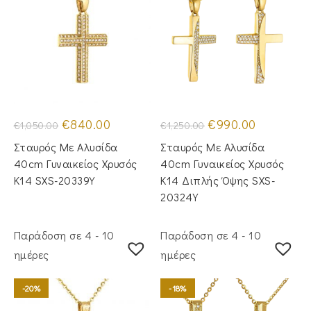
Original
Η
Original
Η
€
840.00
€
990.00
€
1,050.00
€
1,250.00
price
τρέχουσα
price
τρέχουσα
was:
τιμή
was:
τιμή
Σταυρός Με Αλυσίδα
Σταυρός Με Αλυσίδα
€1,050.00.
είναι:
€1,250.00.
είναι:
€840.00.
€990.00.
40cm Γυναικείος Χρυσός
40cm Γυναικείος Χρυσός
Κ14 SXS-20339Y
Κ14 Διπλής Όψης SXS-
20324Y
Παράδοση σε 4 - 10
Παράδοση σε 4 - 10
ημέρες
ημέρες
-20%
-18%