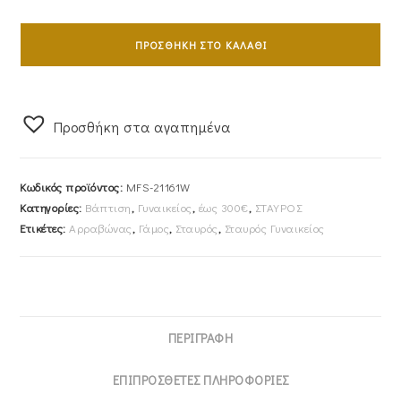
Σταυρός
Γυναικείος
ΠΡΟΣΘΉΚΗ ΣΤΟ ΚΑΛΆΘΙ
Με
Αλυσίδα
40cm
Προσθήκη στα αγαπημένα
Λευκόχρυσος
Κ14
Ζαγρέ
Κωδικός προϊόντος:
MFS-21161W
Με
Κατηγορίες:
Βάπτιση
,
Γυναικείος
,
έως 300€
,
ΣΤΑΥΡΟΣ
Λευκές
Ετικέτες:
Αρραβώνας
,
Γάμος
,
Σταυρός
,
Σταυρός Γυναικείος
Πέτρες
Ζιργκόν
MFS-
21161W
ποσότητα
ΠΕΡΙΓΡΑΦΉ
ΕΠΙΠΡΌΣΘΕΤΕΣ ΠΛΗΡΟΦΟΡΊΕΣ