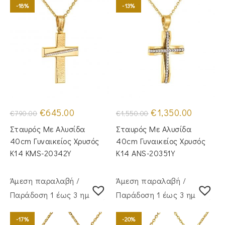
-18%
-13%
Original
Η
Original
Η
€
645.00
€
1,350.00
€
790.00
€
1,550.00
price
τρέχουσα
price
τρέχουσα
was:
τιμή
was:
τιμή
Σταυρός Με Αλυσίδα
Σταυρός Με Αλυσίδα
€790.00.
είναι:
€1,550.00.
είναι:
€645.00.
€1,350.00
40cm Γυναικείος Χρυσός
40cm Γυναικείος Χρυσός
Κ14 KMS-20342Y
Κ14 ANS-20351Y
Άμεση παραλαβή /
Άμεση παραλαβή /
Παράδoση 1 έως 3 ημέρες
Παράδoση 1 έως 3 ημέρες
-17%
-20%