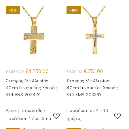
-13%
-19%
Original
Η
Original
Η
€
1,250.00
€
670.00
€
1,430.00
€
830.00
price
τρέχουσα
price
τρέχουσα
was:
τιμή
was:
τιμή
Σταυρός Mε Aλυσίδα
Σταυρός Με Αλυσίδα
€1,430.00.
είναι:
€830.00.
είναι:
€1,250.00.
€670.00.
40cm Γυναικείος Χρυσός
40cm Γυναικείος Χρυσός
Κ14 ANS-20347Y
Κ14 KMS-20338Y
Άμεση παραλαβή /
Παράδοση σε 4 - 10
Παράδoση 1 έως 3 ημέρες
ημέρες