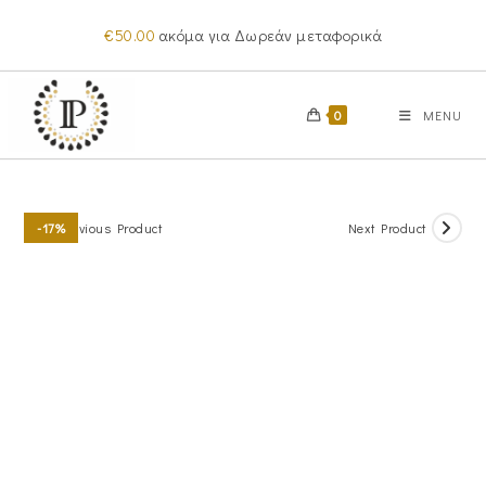
Skip
€
50.00
ακόμα για Δωρεάν μεταφορικά
to
content
0
MENU
Previous Product
Next Product
-17%