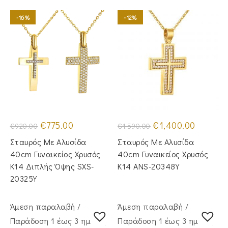
-16%
-12%
Original
Η
Original
Η
€
775.00
€
1,400.00
€
920.00
€
1,590.00
price
τρέχουσα
price
τρέχουσα
was:
τιμή
was:
τιμή
Σταυρός Με Αλυσίδα
Σταυρός Με Αλυσίδα
€920.00.
είναι:
€1,590.00.
είναι:
€775.00.
€1,400.00
40cm Γυναικείος Χρυσός
40cm Γυναικείος Χρυσός
Κ14 Διπλής Όψης SXS-
Κ14 ANS-20348Y
20325Y
Άμεση παραλαβή /
Άμεση παραλαβή /
Παράδoση 1 έως 3 ημέρες
Παράδoση 1 έως 3 ημέρες