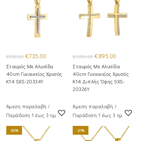
Original
Η
Original
Η
€
735.00
€
895.00
€
950.00
€
1,050.00
price
τρέχουσα
price
τρέχουσα
was:
τιμή
was:
τιμή
Σταυρός Mε Aλυσίδα
Σταυρός Με Αλυσίδα
€950.00.
είναι:
€1,050.00.
είναι:
€735.00.
€895.00.
40cm Γυναικείος Χρυσός
40cm Γυναικείος Χρυσός
Κ14 SXS-20334Y
Κ14 Διπλής Όψης SXS-
20326Y
Άμεση παραλαβή /
Άμεση παραλαβή /
Παράδoση 1 έως 3 ημέρες
Παράδoση 1 έως 3 ημέρες
-20%
-21%