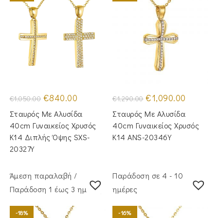
Original
Η
Original
Η
€
840.00
€
1,090.00
€
1,050.00
€
1,290.00
price
τρέχουσα
price
τρέχουσα
was:
τιμή
was:
τιμή
Σταυρός Με Αλυσίδα
Σταυρός Mε Aλυσίδα
€1,050.00.
είναι:
€1,290.00.
είναι:
€840.00.
€1,090.00
40cm Γυναικείος Χρυσός
40cm Γυναικείος Χρυσός
Κ14 Διπλής Όψης SXS-
Κ14 ANS-20346Y
20327Y
Άμεση παραλαβή /
Παράδοση σε 4 - 10
Παράδoση 1 έως 3 ημέρες
ημέρες
-18%
-16%