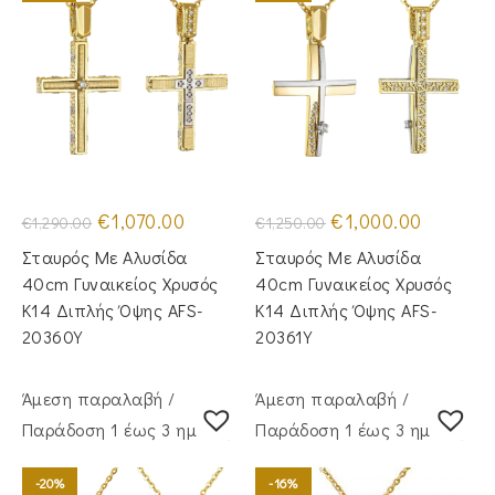
Original
Η
Original
Η
€
1,070.00
€
1,000.00
€
1,290.00
€
1,250.00
price
τρέχουσα
price
τρέχουσα
was:
τιμή
was:
τιμή
Σταυρός Με Αλυσίδα
Σταυρός Με Αλυσίδα
€1,290.00.
είναι:
€1,250.00.
είναι:
€1,070.00.
€1,000.00
40cm Γυναικείος Χρυσός
40cm Γυναικείος Χρυσός
Κ14 Διπλής Όψης AFS-
Κ14 Διπλής Όψης AFS-
20360Y
20361Y
Άμεση παραλαβή /
Άμεση παραλαβή /
Παράδoση 1 έως 3 ημέρες
Παράδoση 1 έως 3 ημέρες
-20%
-16%