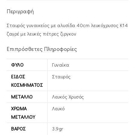
Περιγραφή
Σταυρός γυναικείος με αλυσίδα 40cm λευκόχρυσος Κ14
ζαγρέ με λευκές πέτρες ζιργκον
Επιπρόσθετες Πληροφορίες
ΦΎΛΟ
Γυναίκα
ΕΊΔΟΣ
Σταυρός
ΚΟΣΜΉΜΑΤΟΣ
ΜΈΤΑΛΛΟ
Λευκός Xρυσός
ΧΡΏΜΑ
Λευκό
ΜΕΤΆΛΛΟΥ
ΒΆΡΟΣ
3.9gr