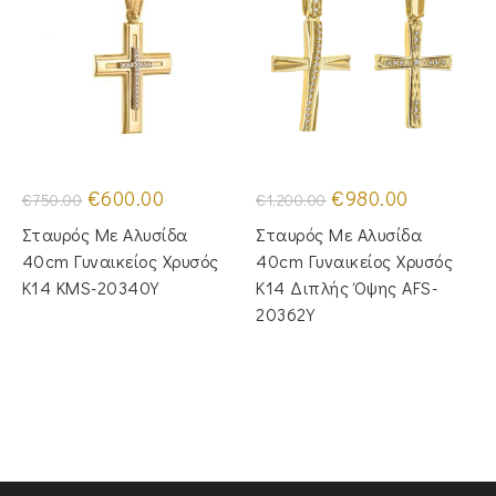
Original
Η
Original
Η
€
600.00
€
980.00
€
750.00
€
1,200.00
price
τρέχουσα
price
τρέχουσα
was:
τιμή
was:
τιμή
Σταυρός Με Αλυσίδα
Σταυρός Mε Aλυσίδα
€750.00.
είναι:
€1,200.00.
είναι:
€600.00.
€980.00.
40cm Γυναικείος Χρυσός
40cm Γυναικείος Χρυσός
Κ14 KMS-20340Y
Κ14 Διπλής Όψης AFS-
20362Y