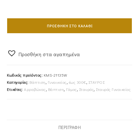
Σταυρός
Γυναικείος
ΠΡΟΣΘΉΚΗ ΣΤΟ ΚΑΛΆΘΙ
Με
Αλυσίδα
40cm
Προσθήκη στα αγαπημένα
Λευκόχρυσος
Κ14
Με
Κωδικός προϊόντος:
KMS-21135W
Οριζόντιο
Κατηγορίες:
Βάπτιση
,
Γυναικείος
,
έως 300€
,
ΣΤΑΥΡΟΣ
Ένθετο
Ετικέτες:
Αρραβώνας
,
Βάπτιση
,
Γάμος
,
Σταυρός
,
Σταυρός Γυναικείος
&
Λευκές
Πέτρες
Ζιργκον
KMS-
ΠΕΡΙΓΡΑΦΉ
21135W