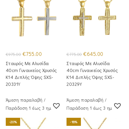
Original
Η
Original
Η
€
755.00
€
645.00
€
975.00
€
775.00
price
τρέχουσα
price
τρέχουσα
was:
τιμή
was:
τιμή
Σταυρός Με Αλυσίδα
Σταυρός Με Αλυσίδα
€975.00.
είναι:
€775.00.
είναι:
€755.00.
€645.00.
40cm Γυναικείος Χρυσός
40cm Γυναικείος Χρυσός
Κ14 Διπλής Όψης SXS-
Κ14 Διπλής Όψης SXS-
20331Y
20329Y
Άμεση παραλαβή /
Άμεση παραλαβή /
Παράδoση 1 έως 3 ημέρες
Παράδoση 1 έως 3 ημέρες
-20%
-18%