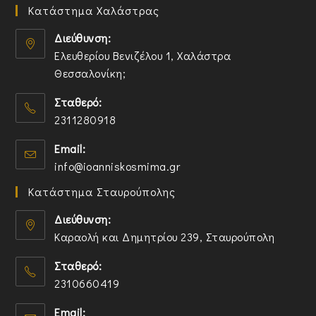
Κατάστημα Χαλάστρας
Διεύθυνση:
Ελευθερίου Βενιζέλου 1, Χαλάστρα
Θεσσαλονίκη;
O
Σταθερό:
p
2311280918
e
n
O
Email:
s
p
O
info@ioanniskosmima.gr
i
e
p
n
n
Κατάστημα Σταυρούπολης
e
a
s
n
n
i
Διεύθυνση:
s
e
n
Καραολή και Δημητρίου 239, Σταυρούπολη
i
w
y
O
n
t
o
Σταθερό:
p
y
a
u
2310660419
e
o
b
r
n
O
u
a
Email:
s
p