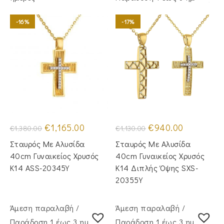
-16%
-17%
Original
Η
Original
Η
€
1,165.00
€
940.00
€
1,380.00
€
1,130.00
price
τρέχουσα
price
τρέχουσα
was:
τιμή
was:
τιμή
Σταυρός Mε Aλυσίδα
Σταυρός Με Αλυσίδα
€1,380.00.
είναι:
€1,130.00.
είναι:
€1,165.00.
€940.00.
40cm Γυναικείος Χρυσός
40cm Γυναικείος Χρυσός
Κ14 ASS-20345Y
Κ14 Διπλής Όψης SXS-
20355Y
Άμεση παραλαβή /
Άμεση παραλαβή /
Παράδoση 1 έως 3 ημέρες
Παράδoση 1 έως 3 ημέρες