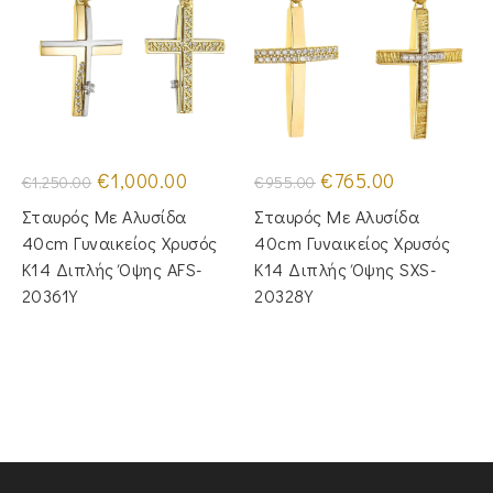
Original
Η
Original
Η
€
1,000.00
€
765.00
€
1,250.00
€
955.00
price
τρέχουσα
price
τρέχουσα
was:
τιμή
was:
τιμή
Σταυρός Με Αλυσίδα
Σταυρός Με Αλυσίδα
€1,250.00.
είναι:
€955.00.
είναι:
€1,000.00.
€765.00.
40cm Γυναικείος Χρυσός
40cm Γυναικείος Χρυσός
Κ14 Διπλής Όψης AFS-
Κ14 Διπλής Όψης SXS-
20361Y
20328Y