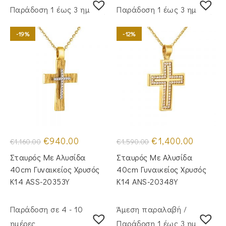
Παράδoση 1 έως 3 ημέρες
Παράδoση 1 έως 3 ημέρες
-19%
-12%
Original
Η
Original
Η
€
940.00
€
1,400.00
€
1,160.00
€
1,590.00
price
τρέχουσα
price
τρέχουσα
was:
τιμή
was:
τιμή
Σταυρός Με Αλυσίδα
Σταυρός Με Αλυσίδα
€1,160.00.
είναι:
€1,590.00.
είναι:
€940.00.
€1,400.00
40cm Γυναικείος Χρυσός
40cm Γυναικείος Χρυσός
Κ14 ASS-20353Y
Κ14 ANS-20348Y
Παράδοση σε 4 - 10
Άμεση παραλαβή /
ημέρες
Παράδoση 1 έως 3 ημέρες