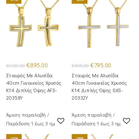
Original
Η
Original
Η
€
895.00
€
795.00
€
1,130.00
€
995.00
price
τρέχουσα
price
τρέχουσα
was:
τιμή
was:
τιμή
Σταυρός Mε Aλυσίδα
Σταυρός Με Αλυσίδα
€1,130.00.
είναι:
€995.00.
είναι:
€895.00.
€795.00.
40cm Γυναικείος Χρυσός
40cm Γυναικείος Χρυσός
Κ14 Διπλής Όψης AFS-
Κ14 Διπλής Όψης SXS-
20358Y
20332Y
Άμεση παραλαβή /
Άμεση παραλαβή /
Παράδoση 1 έως 3 ημέρες
Παράδoση 1 έως 3 ημέρες
-23%
-19%