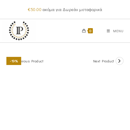
Skip
€
50.00
ακόμα για Δωρεάν μεταφορικά
to
content
0
MENU
Previous Product
Next Product
-19%