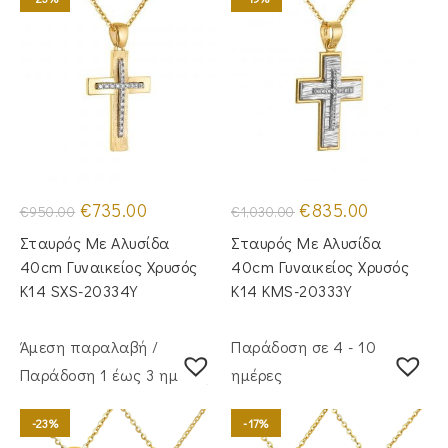
Original
Η
Original
Η
€
735.00
€
835.00
€
950.00
€
1,030.00
price
τρέχουσα
price
τρέχουσα
was:
τιμή
was:
τιμή
Σταυρός Mε Aλυσίδα
Σταυρός Mε Aλυσίδα
€950.00.
είναι:
€1,030.00.
είναι:
€735.00.
€835.00.
40cm Γυναικείος Χρυσός
40cm Γυναικείος Χρυσός
Κ14 SXS-20334Y
Κ14 KMS-20333Y
Άμεση παραλαβή /
Παράδοση σε 4 - 10
Παράδoση 1 έως 3 ημέρες
ημέρες
-23%
-17%