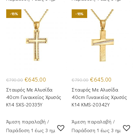
-18%
-18%
Original
Η
Original
Η
€
645.00
€
645.00
€
790.00
€
790.00
price
τρέχουσα
price
τρέχουσα
was:
τιμή
was:
τιμή
Σταυρός Mε Aλυσίδα
Σταυρός Με Αλυσίδα
€790.00.
είναι:
€790.00.
είναι:
€645.00.
€645.00.
40cm Γυναικείος Χρυσός
40cm Γυναικείος Χρυσός
Κ14 SXS-20335Y
Κ14 KMS-20342Y
Άμεση παραλαβή /
Άμεση παραλαβή /
Παράδoση 1 έως 3 ημέρες
Παράδoση 1 έως 3 ημέρες