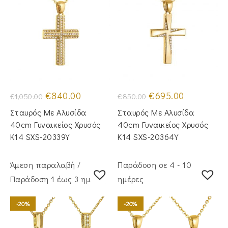
Original
Η
Original
Η
€
840.00
€
695.00
€
1,050.00
€
850.00
price
τρέχουσα
price
τρέχουσα
was:
τιμή
was:
τιμή
Σταυρός Με Αλυσίδα
Σταυρός Με Αλυσίδα
€1,050.00.
είναι:
€850.00.
είναι:
€840.00.
€695.00.
40cm Γυναικείος Χρυσός
40cm Γυναικείος Χρυσός
Κ14 SXS-20339Y
Κ14 SXS-20364Y
Άμεση παραλαβή /
Παράδοση σε 4 - 10
Παράδoση 1 έως 3 ημέρες
ημέρες
-20%
-20%