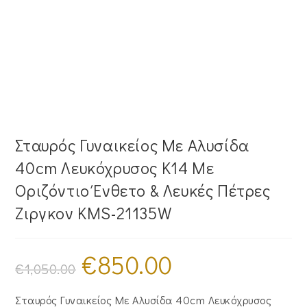
Σταυρός Γυναικείος Με Αλυσίδα
40cm Λευκόχρυσος Κ14 Με
Οριζόντιο Ένθετο & Λευκές Πέτρες
Ζιργκον KMS-21135W
€
850.00
Original
Η
price
τρέχουσα
€
1,050.00
was:
τιμή
€1,050.00.
είναι:
€850.00.
Σταυρός Γυναικείος Με Αλυσίδα 40cm Λευκόχρυσος