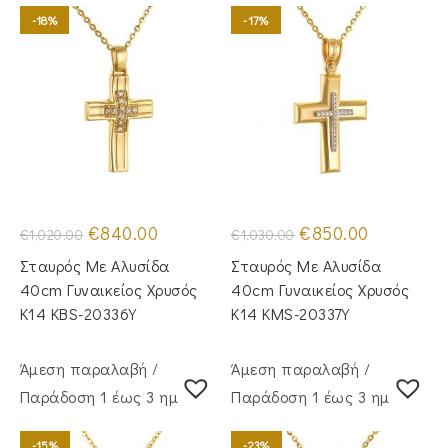
-18%
-17%
Original
Η
Original
Η
€
840.00
€
850.00
€
1,020.00
€
1,030.00
price
τρέχουσα
price
τρέχουσα
was:
τιμή
was:
τιμή
Σταυρός Mε Aλυσίδα
Σταυρός Με Αλυσίδα
€1,020.00.
είναι:
€1,030.00.
είναι:
€840.00.
€850.00.
40cm Γυναικείος Χρυσός
40cm Γυναικείος Χρυσός
Κ14 KBS-20336Y
Κ14 KMS-20337Y
Άμεση παραλαβή /
Άμεση παραλαβή /
Παράδoση 1 έως 3 ημέρες
Παράδoση 1 έως 3 ημέρες
-15%
-23%