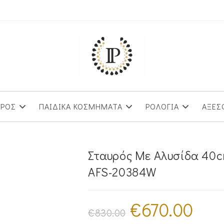
ΥΡΟΣ
ΠΑΙΔΙΚΑ ΚΟΣΜΗΜΑΤΑ
ΡΟΛΟΓΙΑ
ΑΞΕΣ
Σταυρός Με Αλυσίδα 40c
AFS-20384W
€
670.00
Original
Η
price
τρέχουσα
€
830.00
was:
τιμή