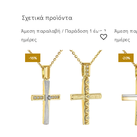
Σχετικά προϊόντα
Άμεση παραλαβή / Παράδoση 1 έως 3
Άμεση πα
ημέρες
ημέρες
-16%
-20%