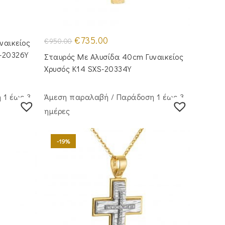
Original
Η
€
735.00
€
950.00
ναικείος
price
τρέχουσα
was:
τιμή
-20326Y
Σταυρός Mε Aλυσίδα 40cm Γυναικείος
€950.00.
είναι:
€735.00.
Χρυσός Κ14 SXS-20334Y
 1 έως 3
Άμεση παραλαβή / Παράδoση 1 έως 3
ημέρες
-19%