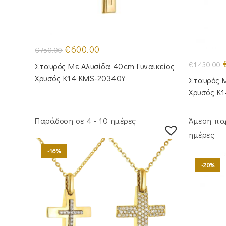
Original
Η
€
600.00
€
750.00
price
τρέχουσα
was:
τιμή
O
€
1,430.00
Σταυρός Με Αλυσίδα 40cm Γυναικείος
€750.00.
είναι:
p
€600.00.
Χρυσός Κ14 KMS-20340Y
Σταυρός M
€
Χρυσός Κ
Παράδοση σε 4 - 10 ημέρες
Άμεση πα
ημέρες
-16%
-20%