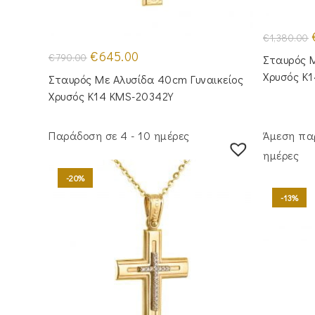
€
1,380.00
Original
Η
€
645.00
€
790.00
Σταυρός M
price
τρέχουσα
was:
τιμή
Χρυσός Κ
Σταυρός Με Αλυσίδα 40cm Γυναικείος
€790.00.
είναι:
€645.00.
Χρυσός Κ14 KMS-20342Y
Παράδοση σε 4 - 10 ημέρες
Άμεση πα
ημέρες
-20%
-13%