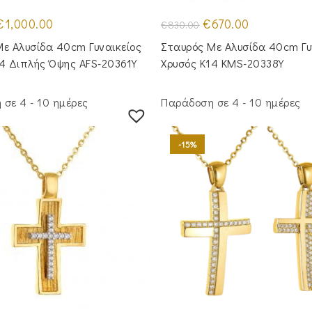
riginal
Η
Original
Η
€
1,000.00
€
670.00
€
830.00
rice
τρέχουσα
price
τρέχουσα
was:
τιμή
was:
τιμή
ε Αλυσίδα 40cm Γυναικείος
Σταυρός Με Αλυσίδα 40cm Γυ
1,250.00.
είναι:
€830.00.
είναι:
€1,000.00.
€670.00.
14 Διπλής Όψης AFS-20361Y
Χρυσός Κ14 KMS-20338Y
σε 4 - 10 ημέρες
Παράδοση σε 4 - 10 ημέρες
-15%