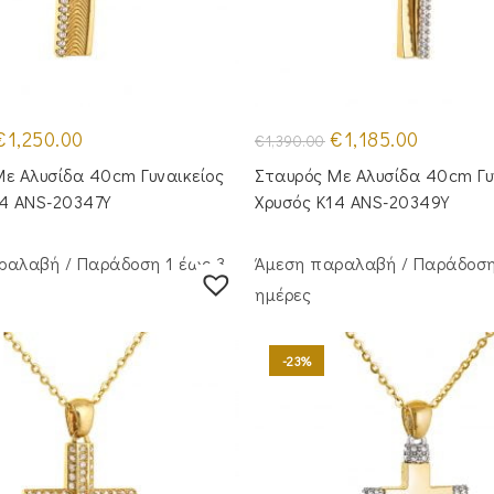
riginal
Η
Original
Η
€
1,250.00
€
1,185.00
€
1,390.00
rice
τρέχουσα
price
τρέχουσα
was:
τιμή
was:
τιμή
ε Aλυσίδα 40cm Γυναικείος
Σταυρός Mε Aλυσίδα 40cm Γυ
1,430.00.
είναι:
€1,390.00.
είναι:
€1,250.00.
€1,185.00.
14 ANS-20347Y
Χρυσός Κ14 ANS-20349Y
ραλαβή / Παράδoση 1 έως 3
Άμεση παραλαβή / Παράδoση
ημέρες
-23%