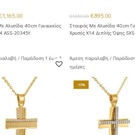
Original
Η
Original
Η
€
1,165.00
€
895.00
€
1,050.00
price
τρέχουσα
price
τρέχουσα
was:
τιμή
was:
τιμή
ε Aλυσίδα 40cm Γυναικείος
Σταυρός Με Αλυσίδα 40cm Γυ
€1,380.00.
είναι:
€1,050.00.
είναι:
€1,165.00.
€895.00.
14 ASS-20345Y
Χρυσός Κ14 Διπλής Όψης SXS
ραλαβή / Παράδoση 1 έως 3
Άμεση παραλαβή / Παράδoση
ημέρες
-15%