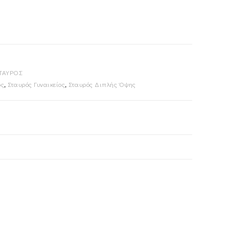
ΤΑΥΡΟΣ
ός
,
Σταυρός Γυναικείος
,
Σταυρός Διπλής Όψης