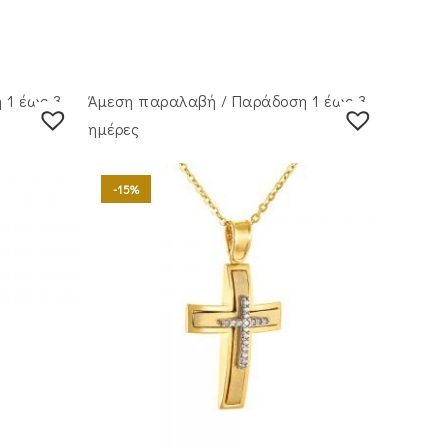
 1 έως 3
Άμεση παραλαβή / Παράδoση 1 έως 3
ημέρες
-15%