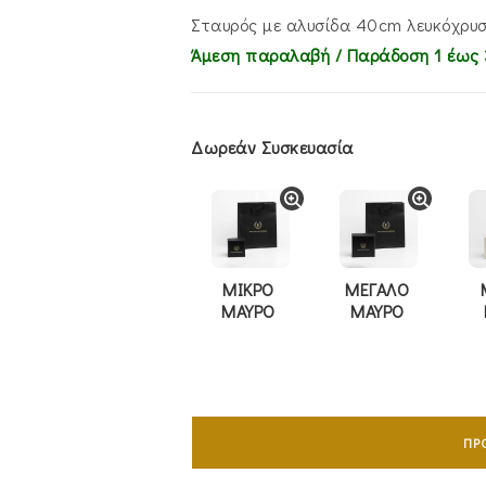
€830.00.
είναι:
€670.00.
Σταυρός με αλυσίδα 40cm λευκόχρυσ
Άμεση παραλαβή / Παράδoση 1 έως 
Δωρεάν Συσκευασία
ΜΙΚΡΟ
ΜΕΓΑΛΟ
ΜΑΥΡΟ
ΜΑΥΡΟ
Σταυρός
Με
ΠΡ
Αλυσίδα