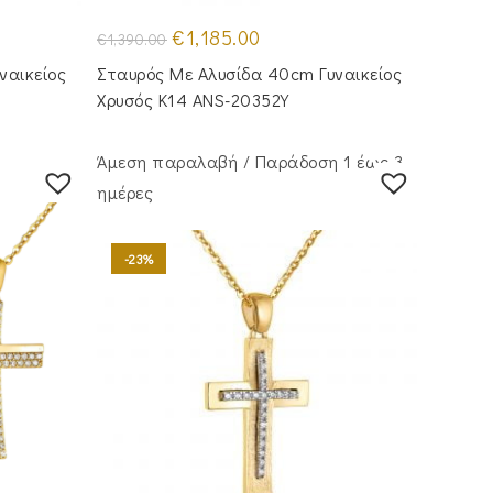
Original
Η
€
1,185.00
€
1,390.00
price
τρέχουσα
was:
τιμή
ναικείος
Σταυρός Με Αλυσίδα 40cm Γυναικείος
€1,390.00.
είναι:
€1,185.00.
Χρυσός Κ14 ANS-20352Y
Άμεση παραλαβή / Παράδoση 1 έως 3
ημέρες
-23%