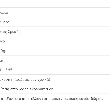
ναίκα
αυρός
υκός Xρυσός
υκό
00gr
gr
4 – 585
,5x30mm(μαζί με τον χαλκά)
γύηση απο ioanniskosmima.gr
 προϊόντα αποστέλλονται δωρεάν σε συσκευασία δώρου.