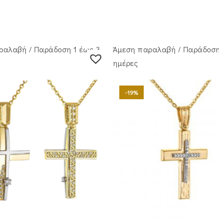
ραλαβή / Παράδoση 1 έως 3
Άμεση παραλαβή / Παράδoση
ημέρες
-19%