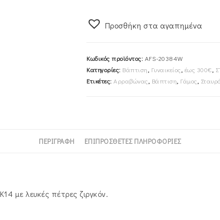
40cm
Γυναικείος
Προσθήκη στα αγαπημένα
Λευκόχρυσος
Κ14
AFS-
Κωδικός προϊόντος:
AFS-20384W
20384W
Κατηγορίες:
Βάπτιση
,
Γυναικείος
,
έως 300€
,
Σ
ποσότητα
Ετικέτες:
Αρραβώνας
,
Βάπτιση
,
Γάμος
,
Σταυρ
ΠΕΡΙΓΡΑΦΉ
ΕΠΙΠΡΌΣΘΕΤΕΣ ΠΛΗΡΟΦΟΡΊΕΣ
Κ14 με λευκές πέτρες ζιργκόν.