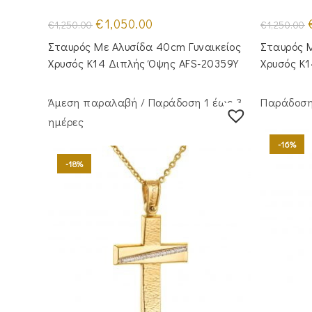
Original
Η
O
€
1,050.00
€
1,250.00
€
1,250.00
price
τρέχουσα
p
was:
τιμή
Σταυρός Με Αλυσίδα 40cm Γυναικείος
Σταυρός Μ
€1,250.00.
είναι:
€
€1,050.00.
Χρυσός Κ14 Διπλής Όψης AFS-20359Y
Χρυσός Κ
Άμεση παραλαβή / Παράδoση 1 έως 3
Παράδοση 
ημέρες
-16%
-18%