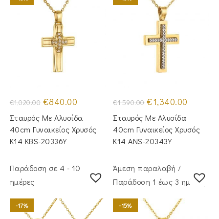
Original
Η
Original
Η
€
840.00
€
1,340.00
€
1,020.00
€
1,590.00
price
τρέχουσα
price
τρέχουσα
was:
τιμή
was:
τιμή
Σταυρός Mε Aλυσίδα
Σταυρός Με Αλυσίδα
€1,020.00.
είναι:
€1,590.00.
είναι:
€840.00.
€1,340.00
40cm Γυναικείος Χρυσός
40cm Γυναικείος Χρυσός
Κ14 KBS-20336Y
Κ14 ANS-20343Y
Παράδοση σε 4 - 10
Άμεση παραλαβή /
ημέρες
Παράδoση 1 έως 3 ημέρες
-17%
-15%