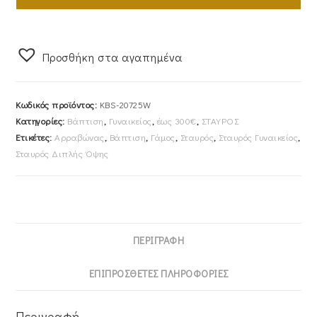
Με
Αλυσίδα
40cm
Προσθήκη στα αγαπημένα
Λευκόχρυσος
Κ14
KBS-
Κωδικός προϊόντος:
KBS-20725W
20725W
Κατηγορίες:
Βάπτιση
,
Γυναικείος
,
έως 300€
,
ΣΤΑΥΡΟΣ
ποσότητα
Ετικέτες:
Αρραβώνας
,
Βάπτιση
,
Γάμος
,
Σταυρός
,
Σταυρός Γυναικείος
,
Σταυρός Διπλής Όψης
ΠΕΡΙΓΡΑΦΉ
ΕΠΙΠΡΌΣΘΕΤΕΣ ΠΛΗΡΟΦΟΡΊΕΣ
Περιγραφή