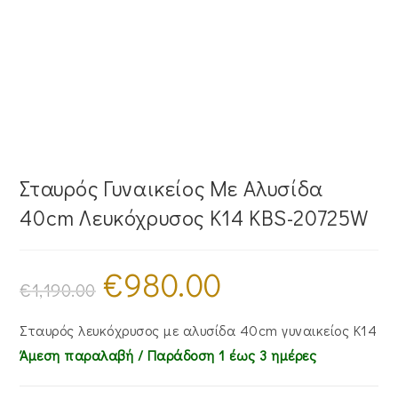
Σταυρός Γυναικείος Με Αλυσίδα
40cm Λευκόχρυσος Κ14 KBS-20725W
€
980.00
Original
Η
price
τρέχουσα
€
1,190.00
was:
τιμή
€1,190.00.
είναι:
€980.00.
Σταυρός λευκόχρυσος με αλυσίδα 40cm γυναικείος Κ14
Άμεση παραλαβή / Παράδoση 1 έως 3 ημέρες