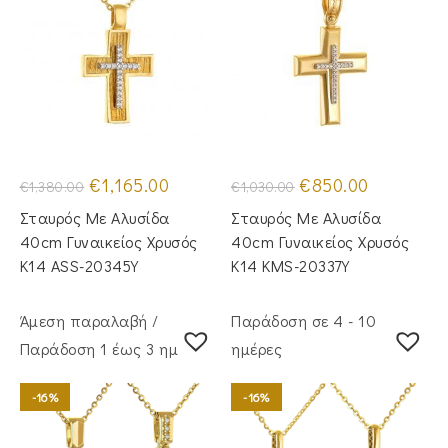
Original
Η
Original
Η
€
1,165.00
€
850.00
€
1,380.00
€
1,030.00
price
τρέχουσα
price
τρέχουσα
was:
τιμή
was:
τιμή
Σταυρός Mε Aλυσίδα
Σταυρός Με Αλυσίδα
€1,380.00.
είναι:
€1,030.00.
είναι:
€1,165.00.
€850.00.
40cm Γυναικείος Χρυσός
40cm Γυναικείος Χρυσός
Κ14 ASS-20345Y
Κ14 KMS-20337Y
Άμεση παραλαβή /
Παράδοση σε 4 - 10
Παράδoση 1 έως 3 ημέρες
ημέρες
-16%
-16%