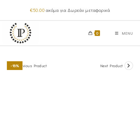
Skip
€
50.00
ακόμα για Δωρεάν μεταφορικά
to
content
0
MENU
Previous Product
Next Product
-18%