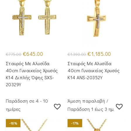
Original
Η
Original
Η
€
645.00
€
1,185.00
€
775.00
€
1,390.00
price
τρέχουσα
price
τρέχουσα
was:
τιμή
was:
τιμή
Σταυρός Με Αλυσίδα
Σταυρός Με Αλυσίδα
€775.00.
είναι:
€1,390.00.
είναι:
€645.00.
€1,185.00.
40cm Γυναικείος Χρυσός
40cm Γυναικείος Χρυσός
Κ14 Διπλής Όψης SXS-
Κ14 ANS-20352Y
20329Y
Παράδοση σε 4 - 10
Άμεση παραλαβή /
ημέρες
Παράδoση 1 έως 3 ημέρες
-16%
-17%