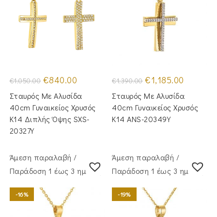
Original
Η
Original
Η
€
840.00
€
1,185.00
€
1,050.00
€
1,390.00
price
τρέχουσα
price
τρέχουσα
was:
τιμή
was:
τιμή
Σταυρός Με Αλυσίδα
Σταυρός Mε Aλυσίδα
€1,050.00.
είναι:
€1,390.00.
είναι:
€840.00.
€1,185.00.
40cm Γυναικείος Χρυσός
40cm Γυναικείος Χρυσός
Κ14 Διπλής Όψης SXS-
Κ14 ANS-20349Y
20327Y
Άμεση παραλαβή /
Άμεση παραλαβή /
Παράδoση 1 έως 3 ημέρες
Παράδoση 1 έως 3 ημέρες
-16%
-19%