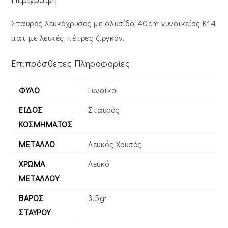
Σταυρός λευκόχρυσος με αλυσίδα 40cm γυναικείος Κ14
ματ με λευκές πέτρες ζιργκόν.
Επιπρόσθετες Πληροφορίες
ΦΎΛΟ
Γυναίκα
ΕΊΔΟΣ
Σταυρός
ΚΟΣΜΉΜΑΤΟΣ
ΜΈΤΑΛΛΟ
Λευκός Xρυσός
ΧΡΏΜΑ
Λευκό
ΜΕΤΆΛΛΟΥ
ΒΆΡΟΣ
3.5gr
ΣΤΑΥΡΟΎ