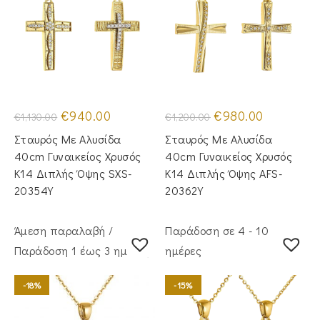
Original
Η
Original
Η
€
940.00
€
980.00
€
1,130.00
€
1,200.00
price
τρέχουσα
price
τρέχουσα
was:
τιμή
was:
τιμή
Σταυρός Με Αλυσίδα
Σταυρός Mε Aλυσίδα
€1,130.00.
είναι:
€1,200.00.
είναι:
€940.00.
€980.00.
40cm Γυναικείος Χρυσός
40cm Γυναικείος Χρυσός
Κ14 Διπλής Όψης SXS-
Κ14 Διπλής Όψης AFS-
20354Y
20362Y
Άμεση παραλαβή /
Παράδοση σε 4 - 10
Παράδoση 1 έως 3 ημέρες
ημέρες
-18%
-15%