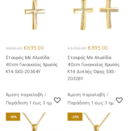
Original
Η
Original
Η
€
695.00
€
895.00
€
850.00
€
1,050.00
price
τρέχουσα
price
τρέχουσα
was:
τιμή
was:
τιμή
Σταυρός Με Αλυσίδα
Σταυρός Με Αλυσίδα
€850.00.
είναι:
€1,050.00.
είναι:
€695.00.
€895.00.
40cm Γυναικείος Χρυσός
40cm Γυναικείος Χρυσός
Κ14 SXS-20364Y
Κ14 Διπλής Όψης SXS-
20326Y
Άμεση παραλαβή /
Άμεση παραλαβή /
Παράδoση 1 έως 3 ημέρες
Παράδoση 1 έως 3 ημέρες
-18%
-23%