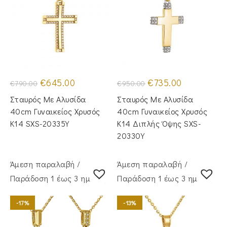
Original
Η
Original
Η
€
645.00
€
735.00
€
790.00
€
950.00
price
τρέχουσα
price
τρέχουσα
was:
τιμή
was:
τιμή
Σταυρός Mε Aλυσίδα
Σταυρός Με Αλυσίδα
€790.00.
είναι:
€950.00.
είναι:
€645.00.
€735.00.
40cm Γυναικείος Χρυσός
40cm Γυναικείος Χρυσός
Κ14 SXS-20335Y
Κ14 Διπλής Όψης SXS-
20330Y
Άμεση παραλαβή /
Άμεση παραλαβή /
Παράδoση 1 έως 3 ημέρες
Παράδoση 1 έως 3 ημέρες
-17%
-13%