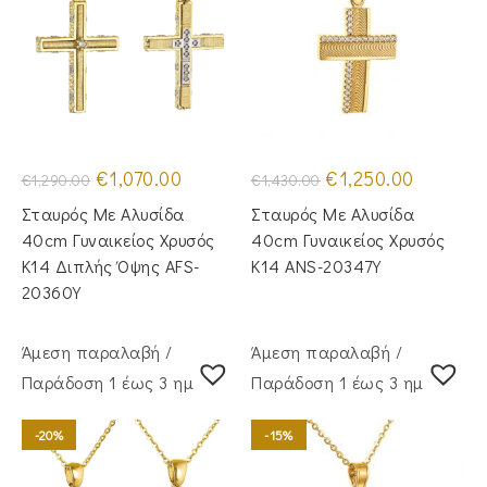
Original
Η
Original
Η
€
1,070.00
€
1,250.00
€
1,290.00
€
1,430.00
price
τρέχουσα
price
τρέχουσα
was:
τιμή
was:
τιμή
Σταυρός Με Αλυσίδα
Σταυρός Mε Aλυσίδα
€1,290.00.
είναι:
€1,430.00.
είναι:
€1,070.00.
€1,250.00.
40cm Γυναικείος Χρυσός
40cm Γυναικείος Χρυσός
Κ14 Διπλής Όψης AFS-
Κ14 ANS-20347Y
20360Y
Άμεση παραλαβή /
Άμεση παραλαβή /
Παράδoση 1 έως 3 ημέρες
Παράδoση 1 έως 3 ημέρες
-20%
-15%