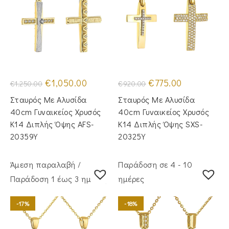
Original
Η
Original
Η
€
1,050.00
€
775.00
€
1,250.00
€
920.00
price
τρέχουσα
price
τρέχουσα
was:
τιμή
was:
τιμή
Σταυρός Με Αλυσίδα
Σταυρός Με Αλυσίδα
€1,250.00.
είναι:
€920.00.
είναι:
€1,050.00.
€775.00.
40cm Γυναικείος Χρυσός
40cm Γυναικείος Χρυσός
Κ14 Διπλής Όψης AFS-
Κ14 Διπλής Όψης SXS-
20359Y
20325Y
Άμεση παραλαβή /
Παράδοση σε 4 - 10
Παράδoση 1 έως 3 ημέρες
ημέρες
-17%
-18%