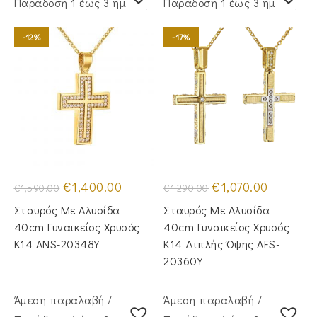
Παράδoση 1 έως 3 ημέρες
Παράδoση 1 έως 3 ημέρες
-12%
-17%
Original
Η
Original
Η
€
1,400.00
€
1,070.00
€
1,590.00
€
1,290.00
price
τρέχουσα
price
τρέχουσα
was:
τιμή
was:
τιμή
Σταυρός Με Αλυσίδα
Σταυρός Με Αλυσίδα
€1,590.00.
είναι:
€1,290.00.
είναι:
€1,400.00.
€1,070.00.
40cm Γυναικείος Χρυσός
40cm Γυναικείος Χρυσός
Κ14 ANS-20348Y
Κ14 Διπλής Όψης AFS-
20360Y
Άμεση παραλαβή /
Άμεση παραλαβή /