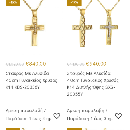
-18%
-17%
Original
Η
Original
Η
€
840.00
€
940.00
€
1,020.00
€
1,130.00
price
τρέχουσα
price
τρέχουσα
was:
τιμή
was:
τιμή
Σταυρός Mε Aλυσίδα
Σταυρός Με Αλυσίδα
€1,020.00.
είναι:
€1,130.00.
είναι:
€840.00.
€940.00.
40cm Γυναικείος Χρυσός
40cm Γυναικείος Χρυσός
Κ14 KBS-20336Y
Κ14 Διπλής Όψης SXS-
20355Y
Άμεση παραλαβή /
Άμεση παραλαβή /
Παράδoση 1 έως 3 ημέρες
Παράδoση 1 έως 3 ημέρες