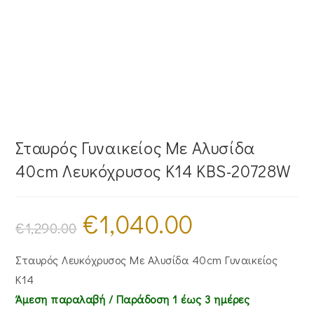
Σταυρός Γυναικείος Με Αλυσίδα
40cm Λευκόχρυσος Κ14 KBS-20728W
€
1,040.00
Original
Η
price
τρέχουσα
€
1,290.00
was:
τιμή
€1,290.00.
είναι:
€1,040.00.
Σταυρός Λευκόχρυσος Με Αλυσίδα 40cm Γυναικείος
Κ14
Άμεση παραλαβή / Παράδoση 1 έως 3 ημέρες