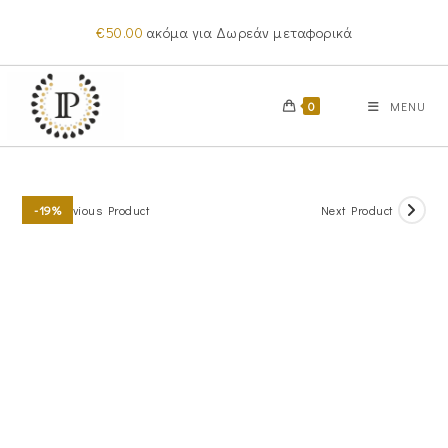
Skip
€
50.00
ακόμα για Δωρεάν μεταφορικά
to
content
0
MENU
Previous Product
Next Product
-19%