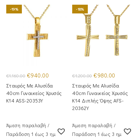
-19%
-18%
Original
Η
Original
Η
€
940.00
€
980.00
€
1,160.00
€
1,200.00
price
τρέχουσα
price
τρέχουσα
was:
τιμή
was:
τιμή
Σταυρός Με Αλυσίδα
Σταυρός Mε Aλυσίδα
€1,160.00.
είναι:
€1,200.00.
είναι:
€940.00.
€980.00.
40cm Γυναικείος Χρυσός
40cm Γυναικείος Χρυσός
Κ14 ASS-20353Y
Κ14 Διπλής Όψης AFS-
20362Y
Άμεση παραλαβή /
Άμεση παραλαβή /
Παράδoση 1 έως 3 ημέρες
Παράδoση 1 έως 3 ημέρες