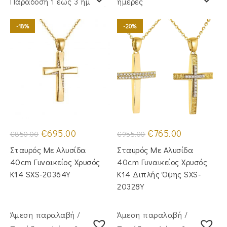
Παράδoση 1 έως 3 ημέρες
ημέρες
-18%
-20%
Original
Η
Original
Η
€
695.00
€
765.00
€
850.00
€
955.00
price
τρέχουσα
price
τρέχουσα
was:
τιμή
was:
τιμή
Σταυρός Με Αλυσίδα
Σταυρός Με Αλυσίδα
€850.00.
είναι:
€955.00.
είναι:
€695.00.
€765.00.
40cm Γυναικείος Χρυσός
40cm Γυναικείος Χρυσός
Κ14 SXS-20364Y
Κ14 Διπλής Όψης SXS-
20328Y
Άμεση παραλαβή /
Άμεση παραλαβή /