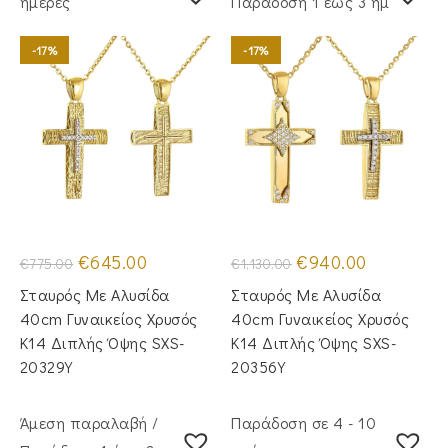
ημέρες
Παράδoση 1 έως 3 ημέρες
-17%
-17%
Original
Η
Original
Η
€
645.00
€
940.00
€
775.00
€
1,130.00
price
τρέχουσα
price
τρέχουσα
was:
τιμή
was:
τιμή
Σταυρός Με Αλυσίδα
Σταυρός Με Αλυσίδα
€775.00.
είναι:
€1,130.00.
είναι:
€645.00.
€940.00.
40cm Γυναικείος Χρυσός
40cm Γυναικείος Χρυσός
Κ14 Διπλής Όψης SXS-
Κ14 Διπλής Όψης SXS-
20329Y
20356Y
Άμεση παραλαβή /
Παράδοση σε 4 - 10