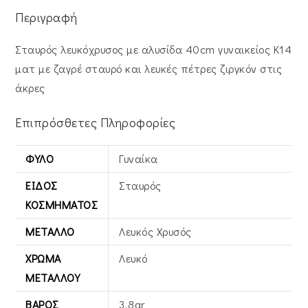
Περιγραφή
Σταυρός λευκόχρυσος με αλυσίδα 40cm γυναικείος Κ14
ματ με ζαγρέ σταυρό και λευκές πέτρες ζιργκόν στις
άκρες
Επιπρόσθετες Πληροφορίες
ΦΎΛΟ
Γυναίκα
ΕΊΔΟΣ
Σταυρός
ΚΟΣΜΉΜΑΤΟΣ
ΜΈΤΑΛΛΟ
Λευκός Xρυσός
ΧΡΏΜΑ
Λευκό
ΜΕΤΆΛΛΟΥ
ΒΆΡΟΣ
3,8gr