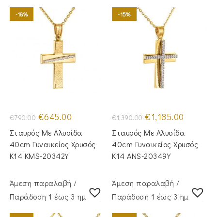
-18%
-15%
Original
Η
Original
Η
€
645.00
€
1,185.00
€
790.00
€
1,390.00
price
τρέχουσα
price
τρέχουσα
was:
τιμή
was:
τιμή
Σταυρός Με Αλυσίδα
Σταυρός Mε Aλυσίδα
€790.00.
είναι:
€1,390.00.
είναι:
€645.00.
€1,185.00.
40cm Γυναικείος Χρυσός
40cm Γυναικείος Χρυσός
Κ14 KMS-20342Y
Κ14 ANS-20349Y
Άμεση παραλαβή /
Άμεση παραλαβή /
Παράδoση 1 έως 3 ημέρες
Παράδoση 1 έως 3 ημέρες