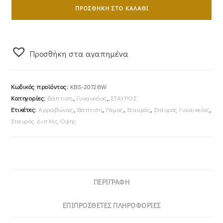
Γυναικείος
ΠΡΟΣΘΉΚΗ ΣΤΟ ΚΑΛΆΘΙ
Με
Αλυσίδα
40cm
Προσθήκη στα αγαπημένα
Λευκόχρυσος
Κ14
KBS-
Κωδικός προϊόντος:
KBS-20728W
20728W
Κατηγορίες:
Βάπτιση
,
Γυναικείος
,
ΣΤΑΥΡΟΣ
ποσότητα
Ετικέτες:
Αρραβώνας
,
Βάπτιση
,
Γάμος
,
Σταυρός
,
Σταυρός Γυναικείος
,
Σταυρός Διπλής Όψης
ΠΕΡΙΓΡΑΦΉ
ΕΠΙΠΡΌΣΘΕΤΕΣ ΠΛΗΡΟΦΟΡΊΕΣ