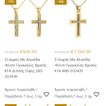
-17%
-16%
Original
Η
Original
Η
€
940.00
€
1,340.00
€
1,130.00
€
1,590.00
price
τρέχουσα
price
τρέχουσα
was:
τιμή
was:
τιμή
Σταυρός Με Αλυσίδα
Σταυρός Με Αλυσίδα
€1,130.00.
είναι:
€1,590.00.
είναι:
€940.00.
€1,340.00
40cm Γυναικείος Χρυσός
40cm Γυναικείος Χρυσός
Κ14 Διπλής Όψης SXS-
Κ14 ANS-20343Y
20354Y
Άμεση παραλαβή /
Άμεση παραλαβή /
Παράδoση 1 έως 3 ημέρες
Παράδoση 1 έως 3 ημέρες