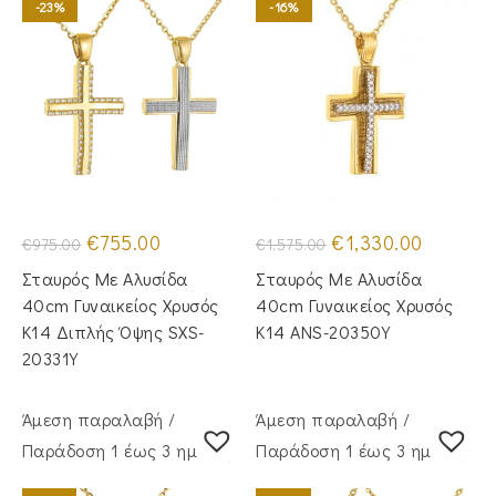
-23%
-16%
Original
Η
Original
Η
€
755.00
€
1,330.00
€
975.00
€
1,575.00
price
τρέχουσα
price
τρέχουσα
was:
τιμή
was:
τιμή
Σταυρός Με Αλυσίδα
Σταυρός Mε Aλυσίδα
€975.00.
είναι:
€1,575.00.
είναι:
€755.00.
€1,330.00.
40cm Γυναικείος Χρυσός
40cm Γυναικείος Χρυσός
Κ14 Διπλής Όψης SXS-
Κ14 ANS-20350Y
20331Y
Άμεση παραλαβή /
Άμεση παραλαβή /
Παράδoση 1 έως 3 ημέρες
Παράδoση 1 έως 3 ημέρες