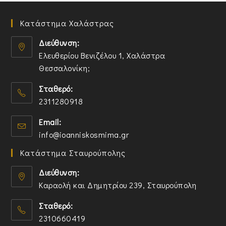
Κατάστημα Χαλάστρας
Διεύθυνση:
Ελευθερίου Βενιζέλου 1, Χαλάστρα
Θεσσαλονίκη;
O
Σταθερό:
p
2311280918
e
n
O
Email:
s
p
O
info@ioanniskosmima.gr
i
e
p
n
n
Κατάστημα Σταυρούπολης
e
a
s
n
n
i
Διεύθυνση:
s
e
n
Καραολή και Δημητρίου 239, Σταυρούπολη
i
w
y
O
n
t
o
Σταθερό:
p
y
a
u
2310660419
e
o
b
r