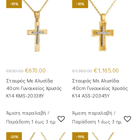
-19%
-16%
Original
Η
Original
Η
€
670.00
€
1,165.00
€
830.00
€
1,380.00
price
τρέχουσα
price
τρέχουσα
was:
τιμή
was:
τιμή
Σταυρός Με Αλυσίδα
Σταυρός Mε Aλυσίδα
€830.00.
είναι:
€1,380.00.
είναι:
€670.00.
€1,165.00.
40cm Γυναικείος Χρυσός
40cm Γυναικείος Χρυσός
Κ14 KMS-20338Y
Κ14 ASS-20345Y
Άμεση παραλαβή /
Άμεση παραλαβή /
Παράδoση 1 έως 3 ημέρες
Παράδoση 1 έως 3 ημέρες
-20%
-19%