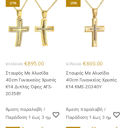
-21%
-20%
Original
Η
Original
Η
€
895.00
€
600.00
€
1,130.00
€
750.00
price
τρέχουσα
price
τρέχουσα
was:
τιμή
was:
τιμή
Σταυρός Mε Aλυσίδα
Σταυρός Με Αλυσίδα
€1,130.00.
είναι:
€750.00.
είναι:
€895.00.
€600.00.
40cm Γυναικείος Χρυσός
40cm Γυναικείος Χρυσός
Κ14 Διπλής Όψης AFS-
Κ14 KMS-20340Y
20358Y
Άμεση παραλαβή /
Άμεση παραλαβή /
Παράδoση 1 έως 3 ημέρες
Παράδoση 1 έως 3 ημέρες