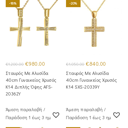
-18%
-20%
Original
Η
Original
Η
€
980.00
€
840.00
€
1,200.00
€
1,050.00
price
τρέχουσα
price
τρέχουσα
was:
τιμή
was:
τιμή
Σταυρός Mε Aλυσίδα
Σταυρός Με Αλυσίδα
€1,200.00.
είναι:
€1,050.00.
είναι:
€980.00.
€840.00.
40cm Γυναικείος Χρυσός
40cm Γυναικείος Χρυσός
Κ14 Διπλής Όψης AFS-
Κ14 SXS-20339Y
20362Y
Άμεση παραλαβή /
Άμεση παραλαβή /
Παράδoση 1 έως 3 ημέρες
Παράδoση 1 έως 3 ημέρες