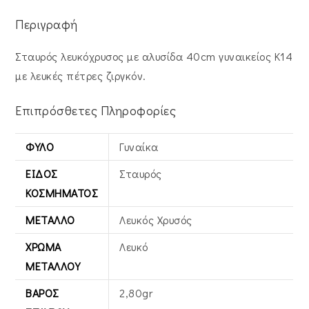
Περιγραφή
Σταυρός λευκόχρυσος με αλυσίδα 40cm γυναικείος Κ14
με λευκές πέτρες ζιργκόν.
Επιπρόσθετες Πληροφορίες
ΦΎΛΟ
Γυναίκα
ΕΊΔΟΣ
Σταυρός
ΚΟΣΜΉΜΑΤΟΣ
ΜΈΤΑΛΛΟ
Λευκός Xρυσός
ΧΡΏΜΑ
Λευκό
ΜΕΤΆΛΛΟΥ
ΒΆΡΟΣ
2,80gr