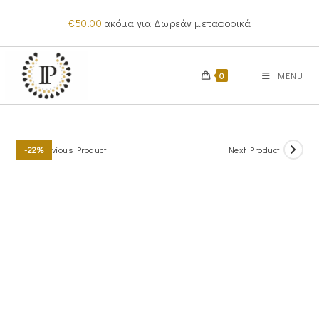
Skip
€
50.00
ακόμα για Δωρεάν μεταφορικά
to
content
0
MENU
Previous Product
Next Product
-22%