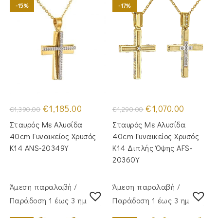
-15%
-17%
Original
Η
Original
Η
€
1,185.00
€
1,070.00
€
1,390.00
€
1,290.00
price
τρέχουσα
price
τρέχουσα
was:
τιμή
was:
τιμή
Σταυρός Mε Aλυσίδα
Σταυρός Με Αλυσίδα
€1,390.00.
είναι:
€1,290.00.
είναι:
€1,185.00.
€1,070.00.
40cm Γυναικείος Χρυσός
40cm Γυναικείος Χρυσός
Κ14 ANS-20349Y
Κ14 Διπλής Όψης AFS-
20360Y
Άμεση παραλαβή /
Άμεση παραλαβή /
Παράδoση 1 έως 3 ημέρες
Παράδoση 1 έως 3 ημέρες