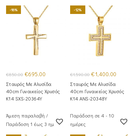
-18%
-12%
Original
Η
Original
Η
€
695.00
€
1,400.00
€
850.00
€
1,590.00
price
τρέχουσα
price
τρέχουσα
was:
τιμή
was:
τιμή
Σταυρός Με Αλυσίδα
Σταυρός Με Αλυσίδα
€850.00.
είναι:
€1,590.00.
είναι:
€695.00.
€1,400.00
40cm Γυναικείος Χρυσός
40cm Γυναικείος Χρυσός
Κ14 SXS-20364Y
Κ14 ANS-20348Y
Άμεση παραλαβή /
Παράδοση σε 4 - 10
Παράδoση 1 έως 3 ημέρες
ημέρες