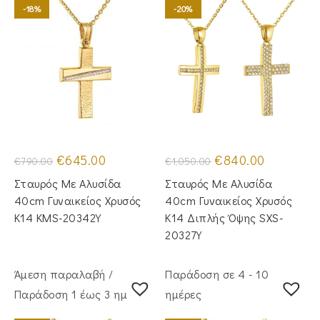
-18%
-20%
Original
Η
Original
Η
€
645.00
€
840.00
€
790.00
€
1,050.00
price
τρέχουσα
price
τρέχουσα
was:
τιμή
was:
τιμή
Σταυρός Με Αλυσίδα
Σταυρός Με Αλυσίδα
€790.00.
είναι:
€1,050.00.
είναι:
€645.00.
€840.00.
40cm Γυναικείος Χρυσός
40cm Γυναικείος Χρυσός
Κ14 KMS-20342Y
Κ14 Διπλής Όψης SXS-
20327Y
Άμεση παραλαβή /
Παράδοση σε 4 - 10
Παράδoση 1 έως 3 ημέρες
ημέρες