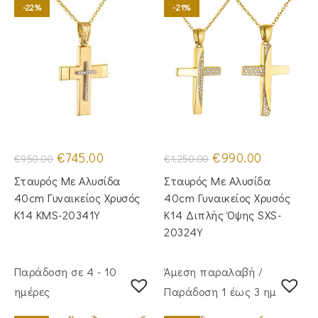
-22%
-21%
Original
Η
Original
Η
€
745.00
€
990.00
€
950.00
€
1,250.00
price
τρέχουσα
price
τρέχουσα
was:
τιμή
was:
τιμή
Σταυρός Με Αλυσίδα
Σταυρός Με Αλυσίδα
€950.00.
είναι:
€1,250.00.
είναι:
€745.00.
€990.00.
40cm Γυναικείος Χρυσός
40cm Γυναικείος Χρυσός
Κ14 KMS-20341Y
Κ14 Διπλής Όψης SXS-
20324Y
Παράδοση σε 4 - 10
Άμεση παραλαβή /
ημέρες
Παράδoση 1 έως 3 ημέρες