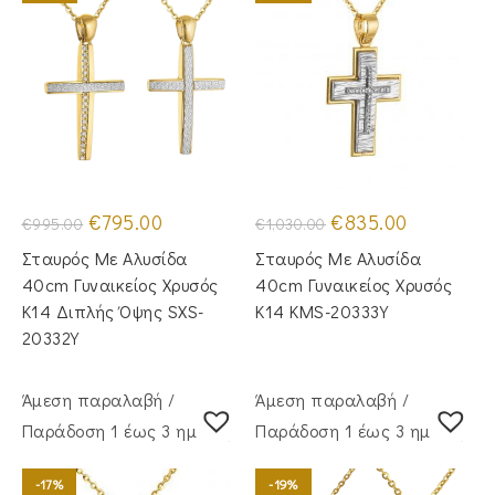
Original
Η
Original
Η
€
795.00
€
835.00
€
995.00
€
1,030.00
price
τρέχουσα
price
τρέχουσα
was:
τιμή
was:
τιμή
Σταυρός Με Αλυσίδα
Σταυρός Mε Aλυσίδα
€995.00.
είναι:
€1,030.00.
είναι:
€795.00.
€835.00.
40cm Γυναικείος Χρυσός
40cm Γυναικείος Χρυσός
Κ14 Διπλής Όψης SXS-
Κ14 KMS-20333Y
20332Y
Άμεση παραλαβή /
Άμεση παραλαβή /
Παράδoση 1 έως 3 ημέρες
Παράδoση 1 έως 3 ημέρες
-17%
-19%