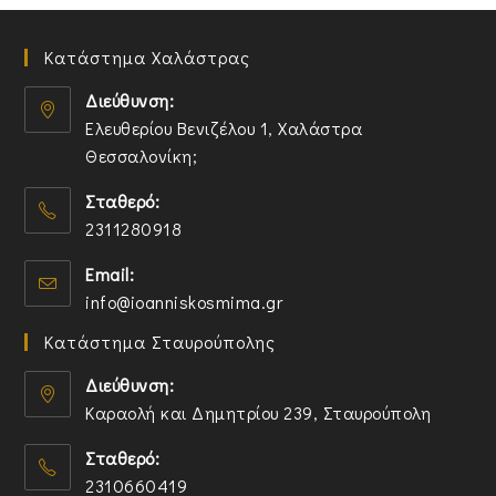
Κατάστημα Χαλάστρας
Διεύθυνση:
Ελευθερίου Βενιζέλου 1, Χαλάστρα
Θεσσαλονίκη;
O
Σταθερό:
p
2311280918
e
n
O
Email:
s
p
O
info@ioanniskosmima.gr
i
e
p
n
n
Κατάστημα Σταυρούπολης
e
a
s
n
n
i
Διεύθυνση:
s
e
n
Καραολή και Δημητρίου 239, Σταυρούπολη
i
w
y
O
n
t
o
Σταθερό:
p
y
a
u
2310660419
e
o