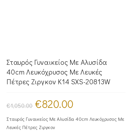
Σταυρός Γυναικείος Με Αλυσίδα
40cm Λευκόχρυσος Με Λευκές
Πέτρες Ζιργκον Κ14 SXS-20813W
€
820.00
Original
Η
price
τρέχουσα
€
1,050.00
was:
τιμή
€1,050.00.
είναι:
€820.00.
Σταυρός Γυναικείος Με Αλυσίδα 40cm Λευκόχρυσος Με
Λευκές Πέτρες Ζιργκον