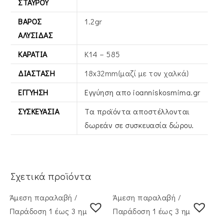
ΣΤΑΥΡΟΎ
ΒΆΡΟΣ
1.2gr
ΑΛΥΣΊΔΑΣ
ΚΑΡΆΤΙΑ
Κ14 – 585
ΔΙΆΣΤΑΣΗ
18x32mm(μαζί με τον χαλκά)
ΕΓΓΎΗΣΗ
Εγγύηση απο ioanniskosmima.gr
ΣΥΣΚΕΥΑΣΊΑ
Τα προϊόντα αποστέλλονται
δωρεάν σε συσκευασία δώρου.
Σχετικά προϊόντα
Άμεση παραλαβή /
Άμεση παραλαβή /
Παράδoση 1 έως 3 ημέρες
Παράδoση 1 έως 3 ημέρες