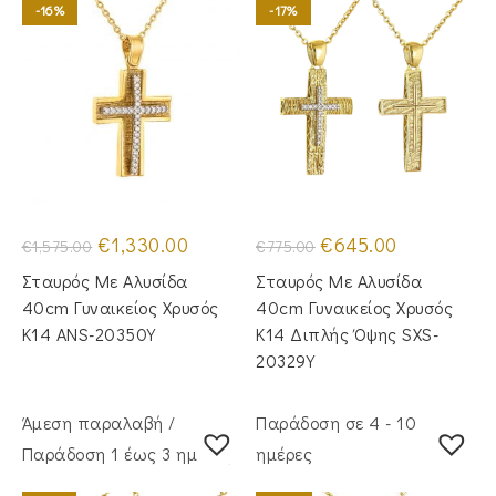
-16%
-17%
Original
Η
Original
Η
€
1,330.00
€
645.00
€
1,575.00
€
775.00
price
τρέχουσα
price
τρέχουσα
was:
τιμή
was:
τιμή
Σταυρός Mε Aλυσίδα
Σταυρός Με Αλυσίδα
€1,575.00.
είναι:
€775.00.
είναι:
€1,330.00.
€645.00.
40cm Γυναικείος Χρυσός
40cm Γυναικείος Χρυσός
Κ14 ANS-20350Y
Κ14 Διπλής Όψης SXS-
20329Y
Άμεση παραλαβή /
Παράδοση σε 4 - 10
Παράδoση 1 έως 3 ημέρες
ημέρες