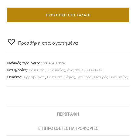
Σταυρός
Γυναικείος
ΠΡΟΣΘΉΚΗ ΣΤΟ ΚΑΛΆΘΙ
Με
Αλυσίδα
40cm
Προσθήκη στα αγαπημένα
Λευκόχρυσος
Με
Λευκές
Κωδικός προϊόντος:
SXS-20813W
Πέτρες
Κατηγορίες:
Βάπτιση
,
Γυναικείος
,
έως 300€
,
ΣΤΑΥΡΟΣ
Ζιργκον
Ετικέτες:
Αρραβώνας
,
Βάπτιση
,
Γάμος
,
Σταυρός
,
Σταυρός Γυναικείος
Κ14
SXS-
20813W
ποσότητα
ΠΕΡΙΓΡΑΦΉ
ΕΠΙΠΡΌΣΘΕΤΕΣ ΠΛΗΡΟΦΟΡΊΕΣ