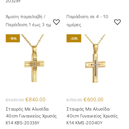
20328Y
Άμεση παραλαβή /
Παράδοση σε 4 - 10
Παράδoση 1 έως 3 ημέρες
ημέρες
-18%
-20%
Original
Η
Original
Η
€
840.00
€
600.00
€
1,020.00
€
750.00
price
τρέχουσα
price
τρέχουσα
was:
τιμή
was:
τιμή
Σταυρός Mε Aλυσίδα
Σταυρός Με Αλυσίδα
€1,020.00.
είναι:
€750.00.
είναι:
€840.00.
€600.00.
40cm Γυναικείος Χρυσός
40cm Γυναικείος Χρυσός
Κ14 KBS-20336Y
Κ14 KMS-20340Y