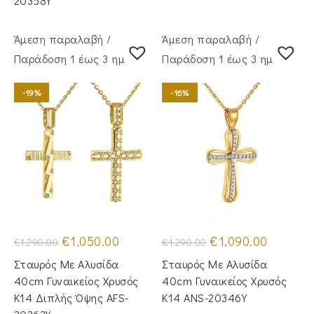
20358Y
Άμεση παραλαβή /
Άμεση παραλαβή /
Παράδoση 1 έως 3 ημέρες
Παράδoση 1 έως 3 ημέρες
-19%
-16%
Original
Η
Original
Η
€
1,050.00
€
1,090.00
€
1,290.00
€
1,290.00
price
τρέχουσα
price
τρέχουσα
was:
τιμή
was:
τιμή
Σταυρός Mε Aλυσίδα
Σταυρός Mε Aλυσίδα
€1,290.00.
είναι:
€1,290.00.
είναι:
€1,050.00.
€1,090.00
40cm Γυναικείος Χρυσός
40cm Γυναικείος Χρυσός
Κ14 Διπλής Όψης AFS-
Κ14 ANS-20346Y