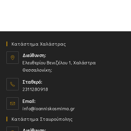
Κατάστημα Χαλάστρας
Διεύθυνση:
Ελευθερίου Βενιζέλου 1, Χαλάστρα
Θεσσαλονίκη;
O
Σταθερό:
p
2311280918
e
n
O
Email:
s
p
O
info@ioanniskosmima.gr
i
e
p
n
n
Κατάστημα Σταυρούπολης
e
a
s
n
n
i
Διεύθυνση: