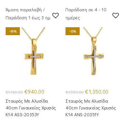
Άμεση παραλαβή /
Παράδοση σε 4 - 10
Παράδoση 1 έως 3 ημέρες
ημέρες
-19%
-13%
Original
Η
Original
Η
€
940.00
€
1,350.00
€
1,160.00
€
1,550.00
price
τρέχουσα
price
τρέχουσα
was:
τιμή
was:
τιμή
Σταυρός Με Αλυσίδα
Σταυρός Με Αλυσίδα
€1,160.00.
είναι:
€1,550.00.
είναι:
€940.00.
€1,350.00
40cm Γυναικείος Χρυσός
40cm Γυναικείος Χρυσός
Κ14 ASS-20353Y
Κ14 ANS-20351Y