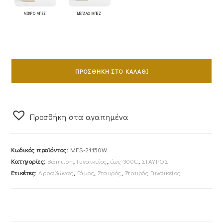
ΜΙΚΡΟ ΜΠΕΖ
ΜΕΓΑΛΟ ΜΠΕΖ
Σταυρός
Γυναικείος
ΠΡΟΣΘΉΚΗ ΣΤΟ ΚΑΛΆΘΙ
Με
Αλυσίδα
40cm
Προσθήκη στα αγαπημένα
Λευκόχρυσος
14Κ
Λουστρέ
Κωδικός προϊόντος:
MFS-21150W
Με
Κατηγορίες:
Βάπτιση
,
Γυναικείος
,
έως 300€
,
ΣΤΑΥΡΟΣ
Ζαγρέ
Ετικέτες:
Αρραβώνας
,
Γάμος
,
Σταυρός
,
Σταυρός Γυναικείος
Λεπτομέρειες
&
Ένθετο
Σταυρό