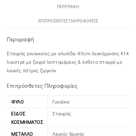
Με
ΠΕΡΙΓΡΑΦΉ
Λευκές
Πέτρες
ΕΠΙΠΡΌΣΘΕΤΕΣ ΠΛΗΡΟΦΟΡΊΕΣ
Ζιργκόν
MFS-
Περιγραφή
21150W
ποσότητα
Σταυρός γυναικείος με αλυσίδα 40cm λευκόχρυσος Κ14
λουστρέ με ζαγρέ λεπτομέρειες & ένθετο σταυρό με
λευκές πέτρες ζιργκόν
Επιπρόσθετες Πληροφορίες
ΦΎΛΟ
Γυναίκα
ΕΊΔΟΣ
Σταυρός
ΚΟΣΜΉΜΑΤΟΣ
ΜΈΤΑΛΛΟ
Λευκός Xρυσός