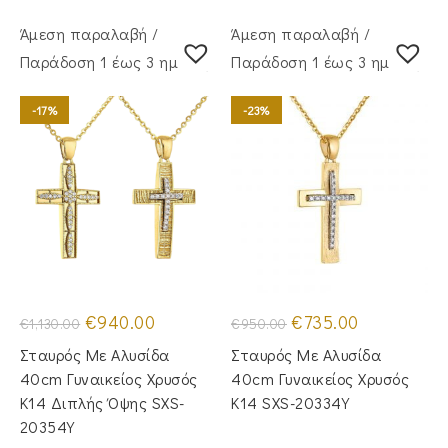
Άμεση παραλαβή /
Άμεση παραλαβή /
Παράδoση 1 έως 3 ημέρες
Παράδoση 1 έως 3 ημέρες
-17%
-23%
Original
Η
Original
Η
€
940.00
€
735.00
€
1,130.00
€
950.00
price
τρέχουσα
price
τρέχουσα
was:
τιμή
was:
τιμή
Σταυρός Με Αλυσίδα
Σταυρός Mε Aλυσίδα
€1,130.00.
είναι:
€950.00.
είναι:
€940.00.
€735.00.
40cm Γυναικείος Χρυσός
40cm Γυναικείος Χρυσός
Κ14 Διπλής Όψης SXS-
Κ14 SXS-20334Y
20354Y