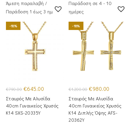
Άμεση παραλαβή /
Παράδοση σε 4 - 10
Παράδoση 1 έως 3 ημέρες
ημέρες
-18%
-18%
Original
Η
Original
Η
€
645.00
€
980.00
€
790.00
€
1,200.00
price
τρέχουσα
price
τρέχουσα
was:
τιμή
was:
τιμή
Σταυρός Mε Aλυσίδα
Σταυρός Mε Aλυσίδα
€790.00.
είναι:
€1,200.00.
είναι:
€645.00.
€980.00.
40cm Γυναικείος Χρυσός
40cm Γυναικείος Χρυσός
Κ14 SXS-20335Y
Κ14 Διπλής Όψης AFS-
20362Y