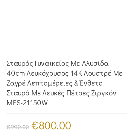
Σταυρός Γυναικείος Με Αλυσίδα
40cm Λευκόχρυσος 14Κ Λουστρέ Με
Ζαγρέ Λεπτομέρειες & Ένθετο
Σταυρό Με Λευκές Πέτρες Ζιργκόν
MFS-21150W
€
800.00
Original
Η
price
τρέχουσα
€
990.00
was:
τιμή
€990.00.
είναι: