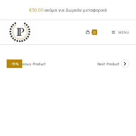
Skip
€
50.00
ακόμα για Δωρεάν μεταφορικά
to
content
0
MENU
Previous Product
Next Product
-19%