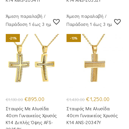
Άμεση παραλαβή /
Άμεση παραλαβή /
Παράδoση 1 έως 3 ημέρες
Παράδoση 1 έως 3 ημέρες
-21%
-13%
Original
Η
Original
Η
€
895.00
€
1,250.00
€
1,130.00
€
1,430.00
price
τρέχουσα
price
τρέχουσα
was:
τιμή
was:
τιμή
Σταυρός Mε Aλυσίδα
Σταυρός Mε Aλυσίδα
€1,130.00.
είναι:
€1,430.00.
είναι:
€895.00.
€1,250.00.
40cm Γυναικείος Χρυσός
40cm Γυναικείος Χρυσός
Κ14 Διπλής Όψης AFS-
Κ14 ANS-20347Y