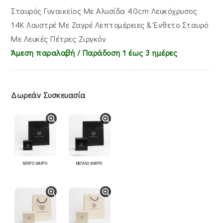
€800.00.
Σταυρός Γυναικείος Με Αλυσίδα 40cm Λευκόχρυσος
14Κ Λουστρέ Με Ζαγρέ Λεπτομέρειες & Ένθετο Σταυρό
Με Λευκές Πέτρες Ζιργκόν
Άμεση παραλαβή / Παράδoση 1 έως 3 ημέρες
Δωρεάν Συσκευασία
ΜΙΚΡΟ ΜΑΥΡΟ
ΜΕΓΑΛΟ ΜΑΥΡΟ