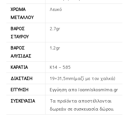
ΧΡΏΜΑ
Λευκό
ΜΕΤΆΛΛΟΥ
ΒΆΡΟΣ
2.7gr
ΣΤΑΥΡΟΎ
ΒΆΡΟΣ
1.2gr
ΑΛΥΣΊΔΑΣ
ΚΑΡΆΤΙΑ
Κ14 – 585
ΔΙΆΣΤΑΣΗ
19×31,5mm(μαζί με τον χαλκά)
ΕΓΓΎΗΣΗ
Εγγύηση απο ioanniskosmima.gr
ΣΥΣΚΕΥΑΣΊΑ
Τα προϊόντα αποστέλλονται
δωρεάν σε συσκευασία δώρου.