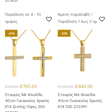
20363Y
Παράδοση σε 4 - 10
Άμεση παραλαβή /
ημέρες
Παράδoση 1 έως 3 ημέρες
-20%
-20%
Original
Η
Original
Η
€
765.00
€
840.00
€
955.00
€
1,050.00
price
τρέχουσα
price
τρέχουσα
was:
τιμή
was:
τιμή
Σταυρός Με Αλυσίδα
Σταυρός Με Αλυσίδα
€955.00.
είναι:
€1,050.00.
είναι:
€765.00.
€840.00.
40cm Γυναικείος Χρυσός
40cm Γυναικείος Χρυσός
Κ14 Διπλής Όψης SXS-
Κ14 SXS-20339Y