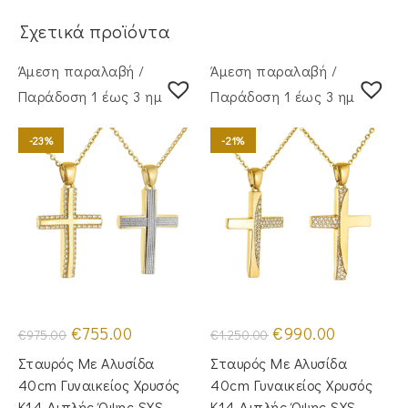
Σχετικά προϊόντα
Άμεση παραλαβή /
Άμεση παραλαβή /
Παράδoση 1 έως 3 ημέρες
Παράδoση 1 έως 3 ημέρες
-23%
-21%
Original
Η
Original
Η
€
755.00
€
990.00
€
975.00
€
1,250.00
price
τρέχουσα
price
τρέχουσα
was:
τιμή
was:
τιμή
Σταυρός Με Αλυσίδα
Σταυρός Με Αλυσίδα
€975.00.
είναι:
€1,250.00.
είναι:
€755.00.
€990.00.
40cm Γυναικείος Χρυσός
40cm Γυναικείος Χρυσός
Κ14 Διπλής Όψης SXS-
Κ14 Διπλής Όψης SXS-