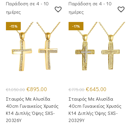
Παράδοση σε 4 - 10
Παράδοση σε 4 - 10
ημέρες
ημέρες
-15%
-17%
Original
Η
Original
Η
€
895.00
€
645.00
€
1,050.00
€
775.00
price
τρέχουσα
price
τρέχουσα
was:
τιμή
was:
τιμή
Σταυρός Με Αλυσίδα
Σταυρός Με Αλυσίδα
€1,050.00.
είναι:
€775.00.
είναι:
€895.00.
€645.00.
40cm Γυναικείος Χρυσός
40cm Γυναικείος Χρυσός
Κ14 Διπλής Όψης SXS-
Κ14 Διπλής Όψης SXS-
20326Y
20329Y