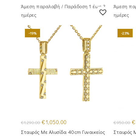
Άμεση παραλαβή / Παράδoση 1 έως 3
Άμεση πα
ημέρες
ημέρες
-19%
-23%
Original
Η
Or
€
1,050.00
€
€
1,290.00
€
950.00
price
τρέχουσα
pr
was:
τιμή
w
Σταυρός Mε Aλυσίδα 40cm Γυναικείος
Σταυρός Μ
€1,290.00.
είναι:
€9