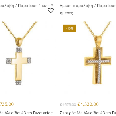
ραλαβή / Παράδoση 1 έως 3
Άμεση παραλαβή / Παράδoση
ημέρες
-16%
iginal
Η
Original
Η
735.00
€
1,330.00
€
1,575.00
ice
τρέχουσα
price
τρέχουσα
as:
τιμή
was:
τιμή
ε Αλυσίδα 40cm Γυναικείος
Σταυρός Mε Aλυσίδα 40cm Γυ
50.00.
είναι:
€1,575.00.
είναι: