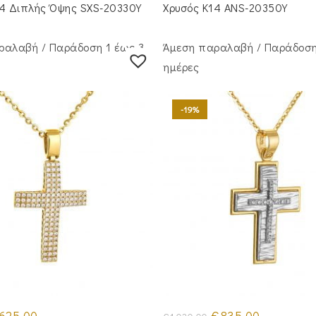
€735.00.
€1,330.00.
14 Διπλής Όψης SXS-20330Y
Χρυσός Κ14 ANS-20350Y
ραλαβή / Παράδoση 1 έως 3
Άμεση παραλαβή / Παράδoση
ημέρες
-19%
iginal
Η
Original
Η