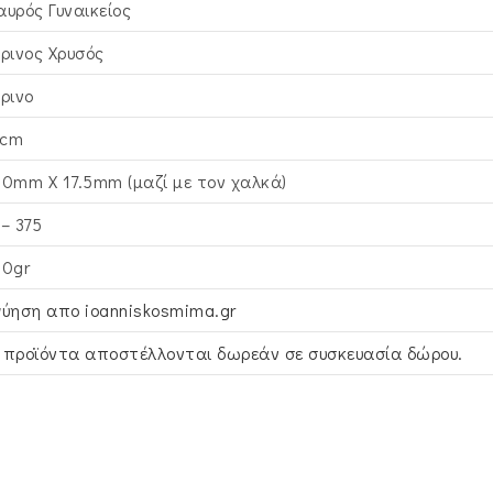
αυρός Γυναικείος
τρινος Xρυσός
τρινο
cm
.0mm X 17.5mm (μαζί με τον χαλκά)
 – 375
00gr
γύηση απο ioanniskosmima.gr
 προϊόντα αποστέλλονται δωρεάν σε συσκευασία δώρου.