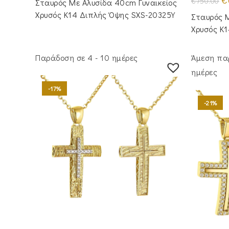
€
€
750.00
Σταυρός Με Αλυσίδα 40cm Γυναικείος
€920.00.
είναι:
pr
€775.00.
wa
Χρυσός Κ14 Διπλής Όψης SXS-20325Y
Σταυρός Μ
€7
Χρυσός Κ
Παράδοση σε 4 - 10 ημέρες
Άμεση πα
ημέρες
-17%
-21%