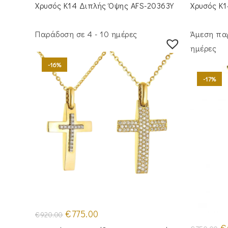
€1,050.00.
Χρυσός Κ14 Διπλής Όψης AFS-20363Y
Χρυσός Κ
Παράδοση σε 4 - 10 ημέρες
Άμεση πα
ημέρες
-16%
-17%
Original
Η
€
775.00
€
920.00
price
τρέχουσα
was:
τιμή
Or