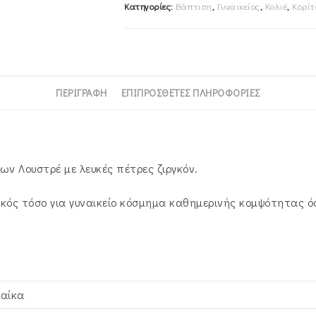
Κατηγορίες:
Βάπτιση
,
Γυναικείος
,
Κολιέ
,
Κορίτ
Πέτρες
Ζιργκόν
SXS-
924931Y
ποσότητα
ΠΕΡΙΓΡΑΦΉ
ΕΠΙΠΡΌΣΘΕΤΕΣ ΠΛΗΡΟΦΟΡΊΕΣ
ων Λουστρέ με λευκές πέτρες ζιργκόν.
κός τόσο για γυναικείο κόσμημα καθημερινής κομψότητας όσ
ναίκα