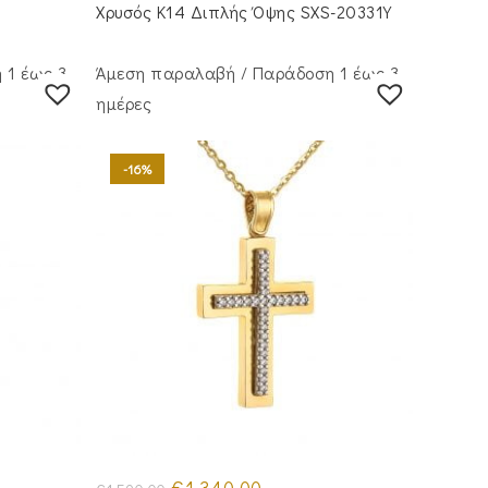
€755.00.
Χρυσός Κ14 Διπλής Όψης SXS-20331Y
 1 έως 3
Άμεση παραλαβή / Παράδoση 1 έως 3
ημέρες
-16%
Original
Η