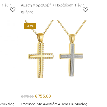
 1 έως 3
Άμεση παραλαβή / Παράδoση 1 έως 3
ημέρες
-23%
Original
Η
€
755.00
€
975.00
price
τρέχουσα
was:
τιμή
ναικείος
Σταυρός Με Αλυσίδα 40cm Γυναικείος
€975.00.
είναι: