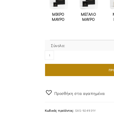
ΜΙΚΡΟ
ΜΕΓΑΛΟ
ΜΑΥΡΟ
ΜΑΥΡΟ
Σύνολο:
Σταυρός
Γυναικείος
Με
ΠΡ
Αλυσίδα
από
Χρυσό
9Καρατίων
Προσθήκη στα αγαπημένα
Λουστρέ
Με
Κωδικός προϊόντος:
SXS-924931Y
Λευκές