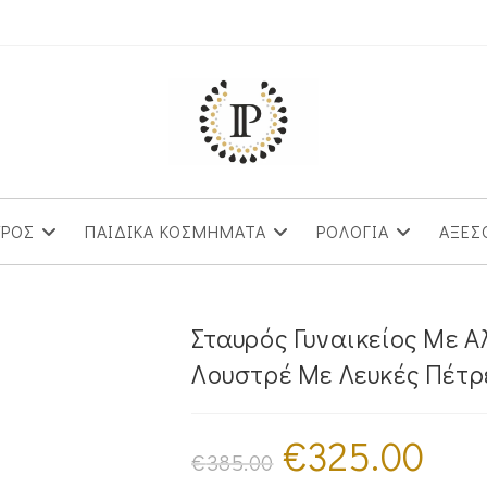
ΥΡΟΣ
ΠΑΙΔΙΚΑ ΚΟΣΜΗΜΑΤΑ
ΡΟΛΟΓΙΑ
ΑΞΕΣ
Σταυρός Γυναικείος Με 
Λουστρέ Με Λευκές Πέτρ
€
325.00
Original
Η
price
τρέχουσ
€
385.00
was:
τιμή