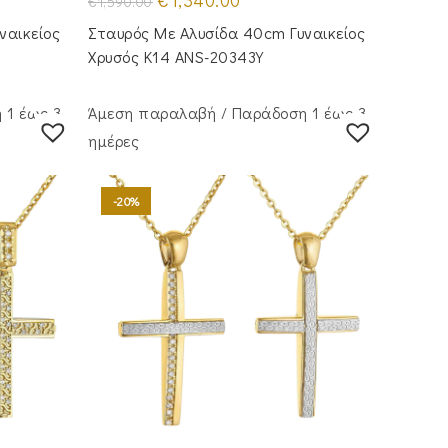
€
1,340.00
€
1,590.00
price
τρέχουσα
was:
τιμή
ναικείος
Σταυρός Με Αλυσίδα 40cm Γυναικείος
€1,590.00.
είναι:
€1,340.00.
Χρυσός Κ14 ANS-20343Y
 1 έως 3
Άμεση παραλαβή / Παράδoση 1 έως 3
ημέρες
-20%