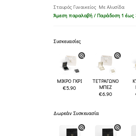
€385.00.
είναι:
€325.00.
Σταυρός Γυναικείος Με Αλυσίδα
Άμεση παραλαβή / Παράδoση 1 έως 
Συσκευασίες
ΜΙΚΡΟ ΓΚΡΙ
ΤΕΤΡΑΓΩΝΟ
Κ
ΜΠΕΖ
€5.90
€6.90
Δωρεάν Συσκευασία