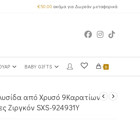
€
50.00
ακόμα για Δωρεάν μεταφορικά
ΟΥΑΡ
BABY GIFTS
0
Αλυσίδα από Χρυσό 9Καρατίων
ες Ζιργκόν SXS-924931Y
α