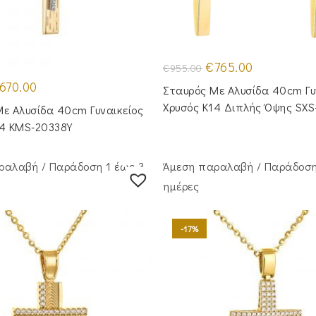
Original
Η
€
765.00
€
955.00
price
τρέχουσα
iginal
Η
was:
τιμή
670.00
Σταυρός Με Αλυσίδα 40cm Γυ
ice
τρέχουσα
€955.00.
είναι:
as:
τιμή
€765.00.
Χρυσός Κ14 Διπλής Όψης SXS
ε Αλυσίδα 40cm Γυναικείος
30.00.
είναι:
€670.00.
14 KMS-20338Y
ραλαβή / Παράδoση 1 έως 3
Άμεση παραλαβή / Παράδoση
ημέρες
-17%