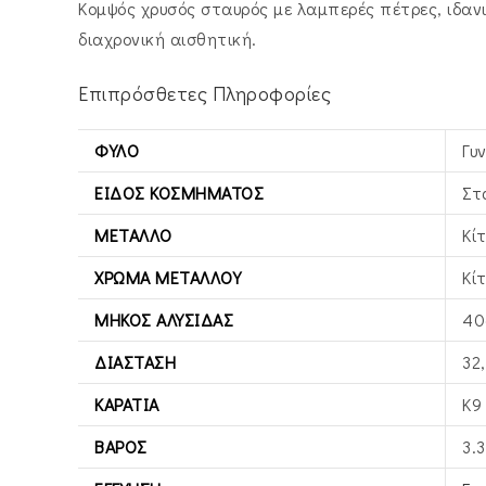
Κομψός χρυσός σταυρός με λαμπερές πέτρες, ιδανι
διαχρονική αισθητική.
Επιπρόσθετες Πληροφορίες
ΦΎΛΟ
Γυ
ΕΊΔΟΣ ΚΟΣΜΉΜΑΤΟΣ
Στ
ΜΈΤΑΛΛΟ
Κί
ΧΡΏΜΑ ΜΕΤΆΛΛΟΥ
Κί
ΜΉΚΟΣ ΑΛΥΣΊΔΑΣ
40
ΔΙΆΣΤΑΣΗ
32
ΚΑΡΆΤΙΑ
Κ9
ΒΆΡΟΣ
3.