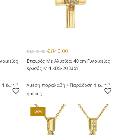
Original
Η
€
840.00
€
1,020.00
price
τρέχουσα
was:
τιμή
ναικείος
Σταυρός Mε Aλυσίδα 40cm Γυναικείος
€1,020.00.
είναι:
€840.00.
Χρυσός Κ14 KBS-20336Y
 1 έως 3
Άμεση παραλαβή / Παράδoση 1 έως 3
ημέρες
-20%