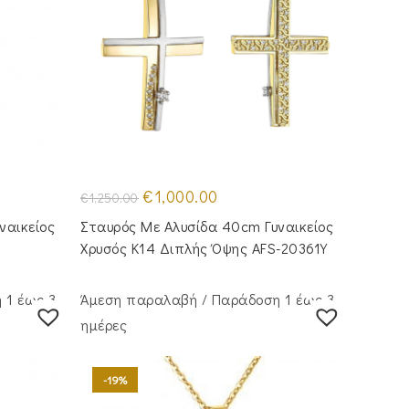
Original
Η
€
1,000.00
€
1,250.00
price
τρέχουσα
was:
τιμή
ναικείος
Σταυρός Με Αλυσίδα 40cm Γυναικείος
€1,250.00.
είναι:
€1,000.00.
Χρυσός Κ14 Διπλής Όψης AFS-20361Y
 1 έως 3
Άμεση παραλαβή / Παράδoση 1 έως 3
ημέρες
-19%