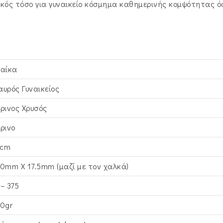
κός τόσο για γυναικείο κόσμημα καθημερινής κομψότητας όσ
ναίκα
αυρός Γυναικείος
τρινος Xρυσός
τρινο
cm
,0mm X 17.5mm (μαζί με τον χαλκά)
 – 375
30gr