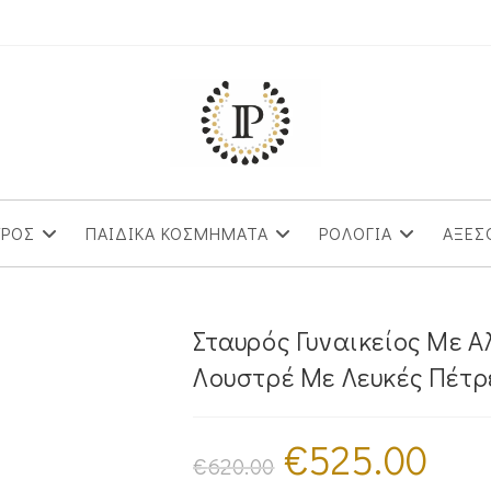
ΥΡΟΣ
ΠΑΙΔΙΚΑ ΚΟΣΜΗΜΑΤΑ
ΡΟΛΟΓΙΑ
ΑΞΕΣ
Σταυρός Γυναικείος Με 
Λουστρέ Με Λευκές Πέτρ
€
525.00
Original
Η
price
τρέχουσ
€
620.00
was:
τιμή