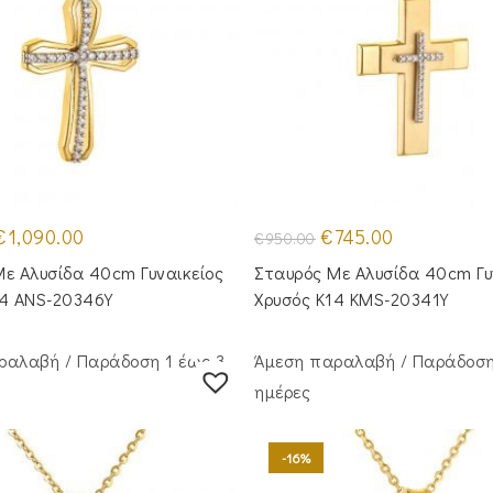
riginal
Η
Original
Η
€
1,090.00
€
745.00
€
950.00
rice
τρέχουσα
price
τρέχουσα
was:
τιμή
was:
τιμή
ε Aλυσίδα 40cm Γυναικείος
Σταυρός Με Αλυσίδα 40cm Γυ
1,290.00.
είναι:
€950.00.
είναι:
€1,090.00.
€745.00.
14 ANS-20346Y
Χρυσός Κ14 KMS-20341Y
ραλαβή / Παράδoση 1 έως 3
Άμεση παραλαβή / Παράδoση
ημέρες
-16%