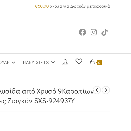
€
50.00
ακόμα για Δωρεάν μεταφορικά
ΟΥΑΡ
BABY GIFTS
0
Αλυσίδα από Χρυσό 9Καρατίων
ες Ζιργκόν SXS-924937Y
α