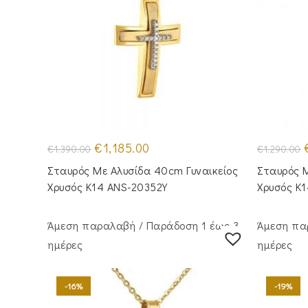
Original
Η
O
€
1,185.00
€
1,390.00
€
1,290.00
price
τρέχουσα
p
was:
τιμή
Σταυρός Με Αλυσίδα 40cm Γυναικείος
Σταυρός M
€1,390.00.
είναι:
€
€1,185.00.
Χρυσός Κ14 ANS-20352Y
Χρυσός Κ
Άμεση παραλαβή / Παράδoση 1 έως 3
Άμεση πα
ημέρες
ημέρες
-16%
-19%