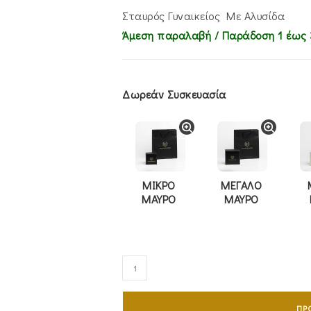
€620.00.
είναι:
€525.00.
Σταυρός Γυναικείος Με Αλυσίδα
Άμεση παραλαβή / Παράδoση 1 έως 
Δωρεάν Συσκευασία
ΜΙΚΡΟ
ΜΕΓΑΛΟ
ΜΑΥΡΟ
ΜΑΥΡΟ
Σταυρός
Γυναικείος
Με
ΠΡ