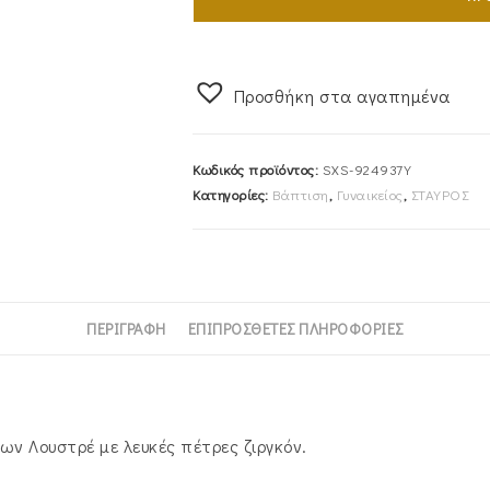
Αλυσίδα
από
Χρυσό
9Καρατίων
Προσθήκη στα αγαπημένα
Λουστρέ
Με
Κωδικός προϊόντος:
SXS-924937Y
Λευκές
Κατηγορίες:
Βάπτιση
,
Γυναικείος
,
ΣΤΑΥΡΟΣ
Πέτρες
Ζιργκόν
SXS-
924937Y
ποσότητα
ΠΕΡΙΓΡΑΦΉ
ΕΠΙΠΡΌΣΘΕΤΕΣ ΠΛΗΡΟΦΟΡΊΕΣ
ων Λουστρέ με λευκές πέτρες ζιργκόν.