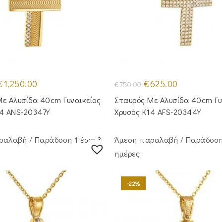
riginal
Η
Original
Η
€
1,250.00
€
625.00
€
750.00
rice
τρέχουσα
price
τρέχουσα
was:
τιμή
was:
τιμή
ε Aλυσίδα 40cm Γυναικείος
Σταυρός Με Αλυσίδα 40cm Γυ
1,430.00.
είναι:
€750.00.
είναι:
€1,250.00.
€625.00.
14 ANS-20347Y
Χρυσός Κ14 AFS-20344Y
ραλαβή / Παράδoση 1 έως 3
Άμεση παραλαβή / Παράδoση
ημέρες
-22%