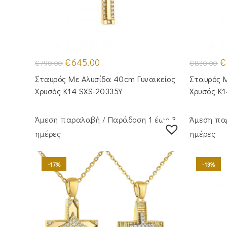
Original
Η
Or
€
645.00
€
€
790.00
€
830.00
price
τρέχουσα
pr
was:
τιμή
w
Σταυρός Mε Aλυσίδα 40cm Γυναικείος
Σταυρός Μ
€790.00.
είναι:
€8
€645.00.
Χρυσός Κ14 SXS-20335Y
Χρυσός Κ
Άμεση παραλαβή / Παράδoση 1 έως 3
Άμεση πα
ημέρες
ημέρες
-17%
-13%