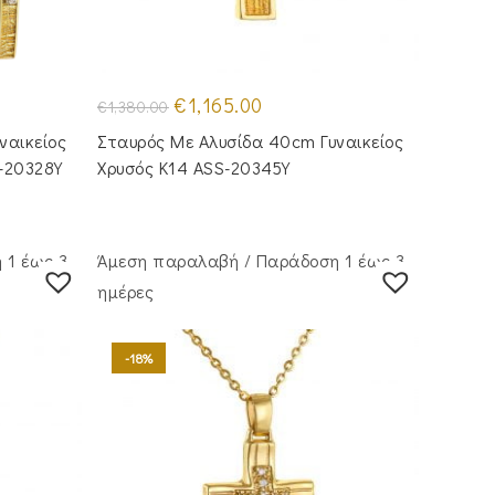
Original
Η
€
1,165.00
€
1,380.00
price
τρέχουσα
was:
τιμή
ναικείος
Σταυρός Mε Aλυσίδα 40cm Γυναικείος
€1,380.00.
είναι:
€1,165.00.
-20328Y
Χρυσός Κ14 ASS-20345Y
 1 έως 3
Άμεση παραλαβή / Παράδoση 1 έως 3
ημέρες
-18%