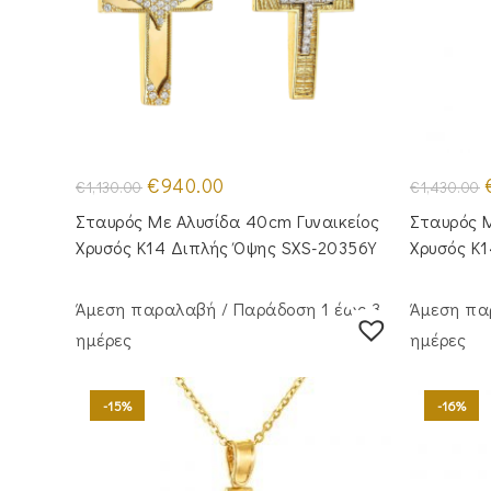
Original
Η
O
€
940.00
€
1,130.00
€
1,430.00
price
τρέχουσα
p
was:
τιμή
Σταυρός Με Αλυσίδα 40cm Γυναικείος
Σταυρός M
€1,130.00.
είναι:
€
€940.00.
Χρυσός Κ14 Διπλής Όψης SXS-20356Y
Χρυσός Κ
Άμεση παραλαβή / Παράδoση 1 έως 3
Άμεση πα
ημέρες
ημέρες
-15%
-16%