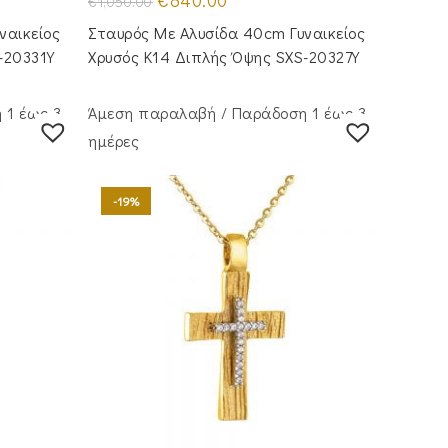
€
840.00
€
1,050.00
price
τρέχουσα
was:
τιμή
ναικείος
Σταυρός Με Αλυσίδα 40cm Γυναικείος
€1,050.00.
είναι:
€840.00.
-20331Y
Χρυσός Κ14 Διπλής Όψης SXS-20327Y
 1 έως 3
Άμεση παραλαβή / Παράδoση 1 έως 3
ημέρες
-19%