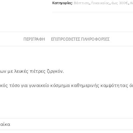
Κατηγορίες:
Βάπτιση
,
Γυναικείος
,
έως 300€
,
Κ
Ζιργκόν
SXS-
924932Y
ποσότητα
ΠΕΡΙΓΡΑΦΉ
ΕΠΙΠΡΌΣΘΕΤΕΣ ΠΛΗΡΟΦΟΡΊΕΣ
ων με λευκές πέτρες ζιργκόν.
κός τόσο για γυναικείο κόσμημα καθημερινής κομψότητας όσ
ναίκα