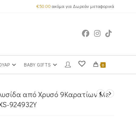
€
50.00
ακόμα για Δωρεάν μεταφορικά
ΟΥΑΡ
BABY GIFTS
0
Αλυσίδα από Χρυσό 9Καρατίων Με
SXS-924932Y