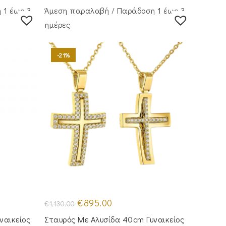
 1 έως 3
Άμεση παραλαβή / Παράδoση 1 έως 3
ημέρες
-21%
Original
Η
€
895.00
€
1,130.00
price
τρέχουσα
was:
τιμή
ναικείος
Σταυρός Mε Aλυσίδα 40cm Γυναικείος
€1,130.00.
είναι: