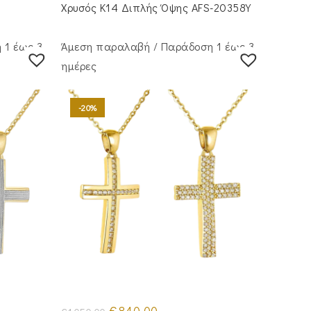
€895.00.
Χρυσός Κ14 Διπλής Όψης AFS-20358Y
 1 έως 3
Άμεση παραλαβή / Παράδoση 1 έως 3
ημέρες
-20%
Original
Η