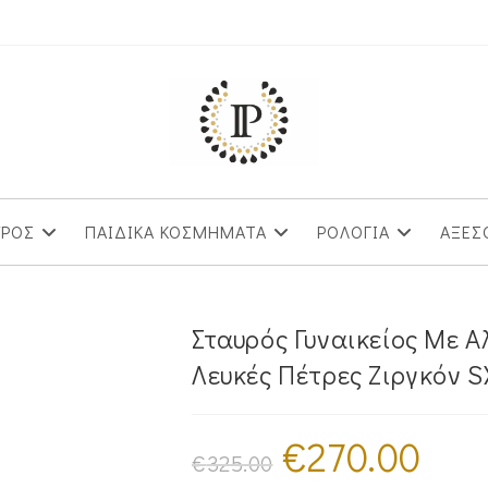
ΥΡΟΣ
ΠΑΙΔΙΚΑ ΚΟΣΜΗΜΑΤΑ
ΡΟΛΟΓΙΑ
ΑΞΕΣ
Σταυρός Γυναικείος Με 
Λευκές Πέτρες Ζιργκόν 
€
270.00
Original
Η
price
τρέχουσα
€
325.00
was:
τιμή