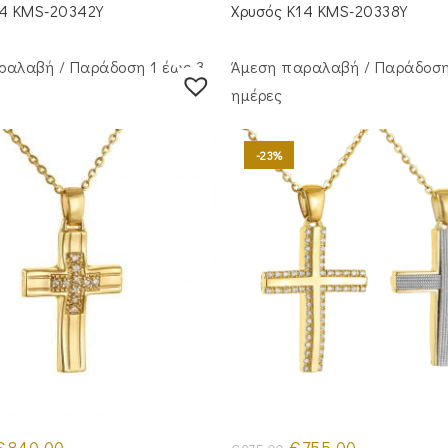
€645.00.
€670.00.
14 KMS-20342Y
Χρυσός Κ14 KMS-20338Y
ραλαβή / Παράδoση 1 έως 3
Άμεση παραλαβή / Παράδoση
ημέρες
-23%
riginal
Η
Original
Η