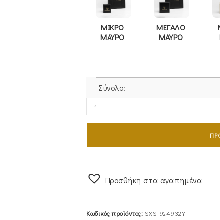
ΜΙΚΡΟ
ΜΕΓΑΛΟ
ΜΑΥΡΟ
ΜΑΥΡΟ
Σύνολο:
Σταυρός
Γυναικείος
Με
ΠΡ
Αλυσίδα
από
Χρυσό
9Καρατίων
Προσθήκη στα αγαπημένα
Με
Λευκές
Κωδικός προϊόντος:
SXS-924932Y
Πέτρες