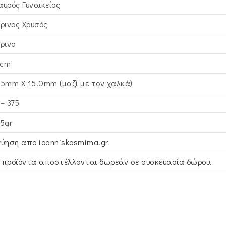
αυρός Γυναικείος
τρινος Xρυσός
τρινο
cm
.5mm X 15.0mm (μαζί με τον χαλκά)
 – 375
65gr
γύηση απο ioanniskosmima.gr
 προϊόντα αποστέλλονται δωρεάν σε συσκευασία δώρου.