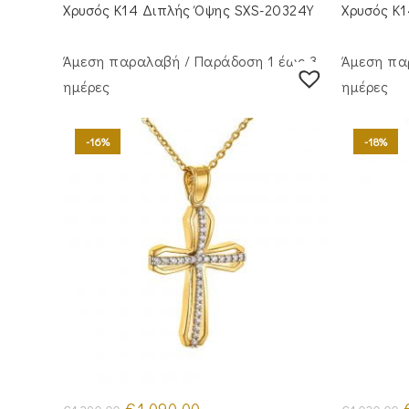
€990.00.
Χρυσός Κ14 Διπλής Όψης SXS-20324Y
Χρυσός Κ
Άμεση παραλαβή / Παράδoση 1 έως 3
Άμεση πα
ημέρες
ημέρες
-16%
-18%
Original
Η
O