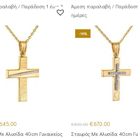
ραλαβή / Παράδoση 1 έως 3
Άμεση παραλαβή / Παράδoση
ημέρες
-19%
iginal
Η
Original
Η
645.00
€
670.00
€
830.00
ice
τρέχουσα
price
τρέχουσα
s:
τιμή
was:
τιμή
ε Αλυσίδα 40cm Γυναικείος
Σταυρός Με Αλυσίδα 40cm Γυ
90.00.
είναι:
€830.00.
είναι: