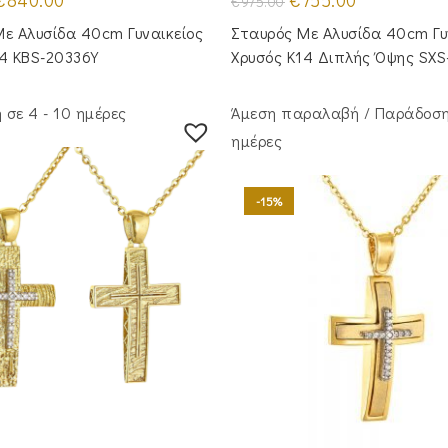
€
840.00
€
755.00
€
975.00
rice
τρέχουσα
price
τρέχουσα
was:
τιμή
was:
τιμή
ε Aλυσίδα 40cm Γυναικείος
Σταυρός Με Αλυσίδα 40cm Γυ
1,020.00.
είναι:
€975.00.
είναι:
€840.00.
€755.00.
14 KBS-20336Y
Χρυσός Κ14 Διπλής Όψης SXS
σε 4 - 10 ημέρες
Άμεση παραλαβή / Παράδoση
ημέρες
-15%