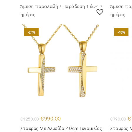
Άμεση παραλαβή / Παράδoση 1 έως 3
Άμεση πα
ημέρες
ημέρες
-21%
-18%
Original
Η
Or
€
990.00
€
€
1,250.00
€
790.00
price
τρέχουσα
pr
was:
τιμή
wa
Σταυρός Με Αλυσίδα 40cm Γυναικείος
Σταυρός Μ
€1,250.00.
είναι:
€7