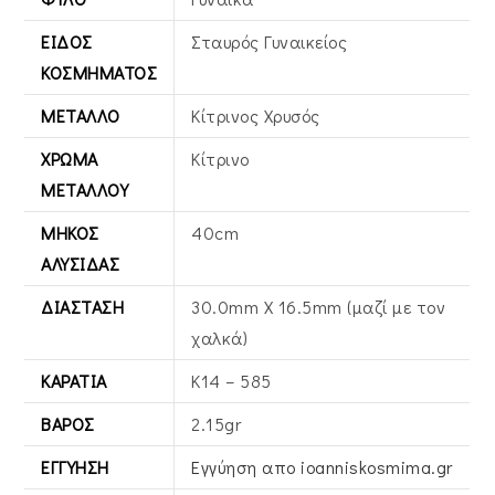
ΕΊΔΟΣ
Σταυρός Γυναικείος
ΚΟΣΜΉΜΑΤΟΣ
ΜΈΤΑΛΛΟ
Κίτρινος Xρυσός
ΧΡΏΜΑ
Κίτρινο
ΜΕΤΆΛΛΟΥ
ΜΉΚΟΣ
40cm
ΑΛΥΣΊΔΑΣ
ΔΙΆΣΤΑΣΗ
30.0mm X 16.5mm (μαζί με τον
χαλκά)
ΚΑΡΆΤΙΑ
Κ14 – 585
ΒΆΡΟΣ
2.15gr
ΕΓΓΎΗΣΗ
Εγγύηση απο ioanniskosmima.gr