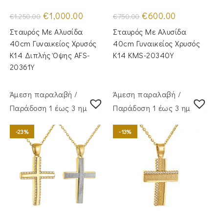
Original
Η
Original
Η
€
1,000.00
€
600.00
€
1,250.00
€
750.00
price
τρέχουσα
price
τρέχουσα
was:
τιμή
was:
τιμή
Σταυρός Με Αλυσίδα
Σταυρός Με Αλυσίδα
€1,250.00.
είναι:
€750.00.
είναι:
€1,000.00.
€600.00.
40cm Γυναικείος Χρυσός
40cm Γυναικείος Χρυσός
Κ14 Διπλής Όψης AFS-
Κ14 KMS-20340Y
20361Y
Άμεση παραλαβή /
Άμεση παραλαβή /
Παράδoση 1 έως 3 ημέρες
Παράδoση 1 έως 3 ημέρες
-23%
-13%