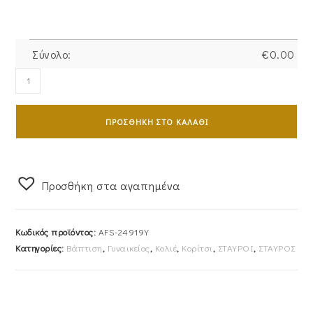
Σύνολο:
€
0.00
Σταυρός
Γυναικείος
Με
ΠΡΟΣΘΉΚΗ ΣΤΟ ΚΑΛΆΘΙ
Αλυσίδα
από
Χρυσό
14Καρατίων
Προσθήκη στα αγαπημένα
Λουστρέ
Με
Κωδικός προϊόντος:
AFS-24919Y
Λευκές
Κατηγορίες:
Βάπτιση
,
Γυναικείος
,
Κολιέ
,
Κορίτσι
,
ΣΤΑΥΡΟΙ
,
ΣΤΑΥΡΟΣ
Πέτρες
Ζιργκόν
AFS-
24919Y