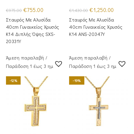
Original
Η
Original
Η
€
755.00
€
1,250.00
€
975.00
€
1,430.00
price
τρέχουσα
price
τρέχουσα
was:
τιμή
was:
τιμή
Σταυρός Με Αλυσίδα
Σταυρός Mε Aλυσίδα
€975.00.
είναι:
€1,430.00.
είναι:
€755.00.
€1,250.00.
40cm Γυναικείος Χρυσός
40cm Γυναικείος Χρυσός
Κ14 Διπλής Όψης SXS-
Κ14 ANS-20347Y
20331Y
Άμεση παραλαβή /
Άμεση παραλαβή /
Παράδoση 1 έως 3 ημέρες
Παράδoση 1 έως 3 ημέρες
-12%
-19%