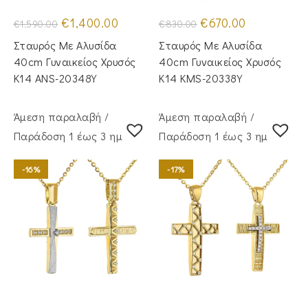
Original
Η
Original
Η
€
1,400.00
€
670.00
€
1,590.00
€
830.00
price
τρέχουσα
price
τρέχουσα
was:
τιμή
was:
τιμή
Σταυρός Με Αλυσίδα
Σταυρός Με Αλυσίδα
€1,590.00.
είναι:
€830.00.
είναι:
€1,400.00.
€670.00.
40cm Γυναικείος Χρυσός
40cm Γυναικείος Χρυσός
Κ14 ANS-20348Y
Κ14 KMS-20338Y
Άμεση παραλαβή /
Άμεση παραλαβή /
Παράδoση 1 έως 3 ημέρες
Παράδoση 1 έως 3 ημέρες
-16%
-17%