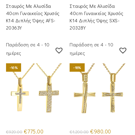
was:
τιμή
was:
τιμή
Σταυρός Mε Aλυσίδα
Σταυρός Με Αλυσίδα
€1,290.00.
είναι:
€955.00.
είναι:
€1,050.00.
€765.00.
40cm Γυναικείος Χρυσός
40cm Γυναικείος Χρυσός
Κ14 Διπλής Όψης AFS-
Κ14 Διπλής Όψης SXS-
20363Y
20328Y
Παράδοση σε 4 - 10
Παράδοση σε 4 - 10
ημέρες
ημέρες
-16%
-18%
Original
Η
Original
Η
€
775.00
€
980.00
€
920.00
€
1,200.00
price
τρέχουσα
price
τρέχουσα