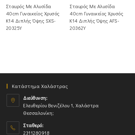
was:
τιμή
was:
τιμή
Σταυρός Με Αλυσίδα
Σταυρός Mε Aλυσίδα
€920.00.
είναι:
€1,200.00.
είναι:
€775.00.
€980.00.
40cm Γυναικείος Χρυσός
40cm Γυναικείος Χρυσός
Κ14 Διπλής Όψης SXS-
Κ14 Διπλής Όψης AFS-
20325Y
20362Y
Κατάστημα Χαλάστρας
Διεύθυνση:
Ελευθερίου Βενιζέλου 1, Χαλάστρα
Θεσσαλονίκη;
O
Σταθερό:
p
2311280918
e