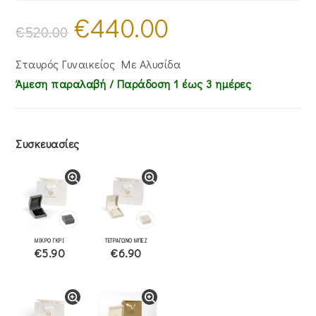
€
440.00
Original
Η
price
τρέχουσα
€
520.00
was:
τιμή
€520.00.
είναι:
€440.00.
Σταυρός Γυναικείος Με Αλυσίδα
Άμεση παραλαβή / Παράδoση 1 έως 3 ημέρες
Συσκευασίες
ΜΙΚΡΟ ΓΚΡΙ
ΤΕΤΡΑΓΩΝΟ ΜΠΕΖ
€5.90
€6.90