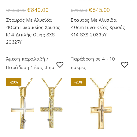
Original
Η
Original
Η
€
840.00
€
645.00
€
1,050.00
€
790.00
price
τρέχουσα
price
τρέχουσα
was:
τιμή
was:
τιμή
Σταυρός Με Αλυσίδα
Σταυρός Mε Aλυσίδα
€1,050.00.
είναι:
€790.00.
είναι:
€840.00.
€645.00.
40cm Γυναικείος Χρυσός
40cm Γυναικείος Χρυσός
Κ14 Διπλής Όψης SXS-
Κ14 SXS-20335Y
20327Y
Άμεση παραλαβή /
Παράδοση σε 4 - 10
Παράδoση 1 έως 3 ημέρες
ημέρες
-20%
-20%