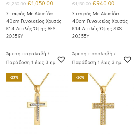
Original
Η
Original
Η
€
1,050.00
€
940.00
€
1,250.00
€
1,130.00
price
τρέχουσα
price
τρέχουσα
was:
τιμή
was:
τιμή
Σταυρός Με Αλυσίδα
Σταυρός Με Αλυσίδα
€1,250.00.
είναι:
€1,130.00.
είναι:
€1,050.00.
€940.00.
40cm Γυναικείος Χρυσός
40cm Γυναικείος Χρυσός
Κ14 Διπλής Όψης AFS-
Κ14 Διπλής Όψης SXS-
20359Y
20355Y
Άμεση παραλαβή /
Άμεση παραλαβή /
Παράδoση 1 έως 3 ημέρες
Παράδoση 1 έως 3 ημέρες
-23%
-20%