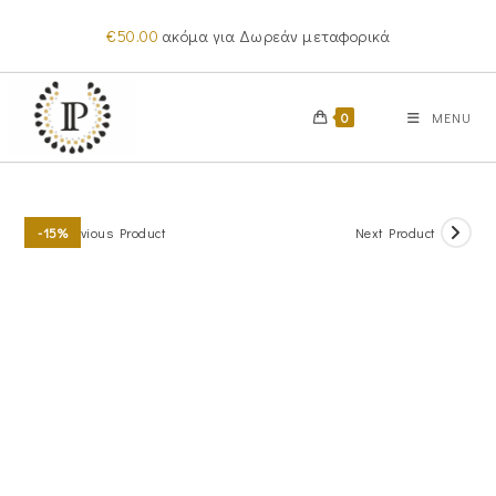
Skip
€
50.00
ακόμα για Δωρεάν μεταφορικά
to
content
0
MENU
Previous Product
Next Product
-15%