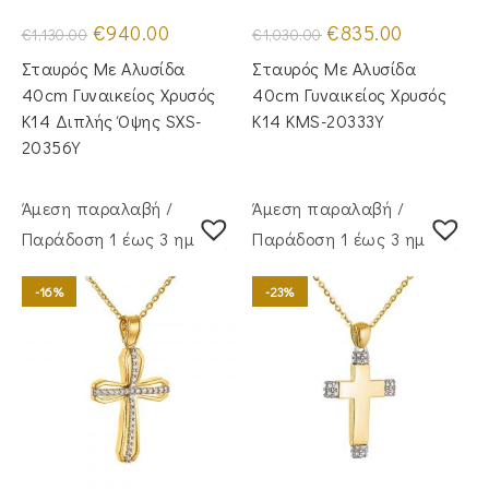
Original
Η
Original
Η
€
940.00
€
835.00
€
1,130.00
€
1,030.00
price
τρέχουσα
price
τρέχουσα
was:
τιμή
was:
τιμή
Σταυρός Με Αλυσίδα
Σταυρός Mε Aλυσίδα
€1,130.00.
είναι:
€1,030.00.
είναι:
€940.00.
€835.00.
40cm Γυναικείος Χρυσός
40cm Γυναικείος Χρυσός
Κ14 Διπλής Όψης SXS-
Κ14 KMS-20333Y
20356Y
Άμεση παραλαβή /
Άμεση παραλαβή /
Παράδoση 1 έως 3 ημέρες
Παράδoση 1 έως 3 ημέρες
-16%
-23%