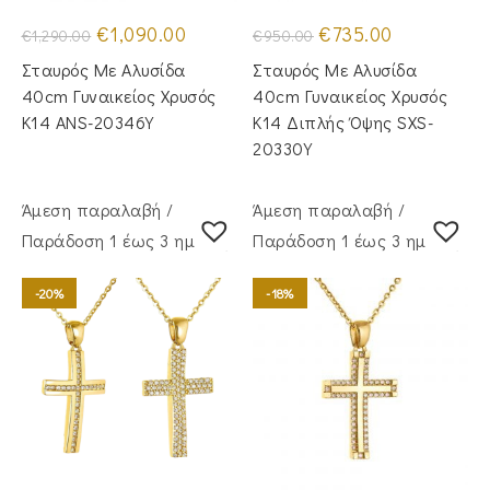
Original
Η
Original
Η
€
1,090.00
€
735.00
€
1,290.00
€
950.00
price
τρέχουσα
price
τρέχουσα
was:
τιμή
was:
τιμή
Σταυρός Mε Aλυσίδα
Σταυρός Με Αλυσίδα
€1,290.00.
είναι:
€950.00.
είναι:
€1,090.00.
€735.00.
40cm Γυναικείος Χρυσός
40cm Γυναικείος Χρυσός
Κ14 ANS-20346Y
Κ14 Διπλής Όψης SXS-
20330Y
Άμεση παραλαβή /
Άμεση παραλαβή /
Παράδoση 1 έως 3 ημέρες
Παράδoση 1 έως 3 ημέρες
-20%
-18%