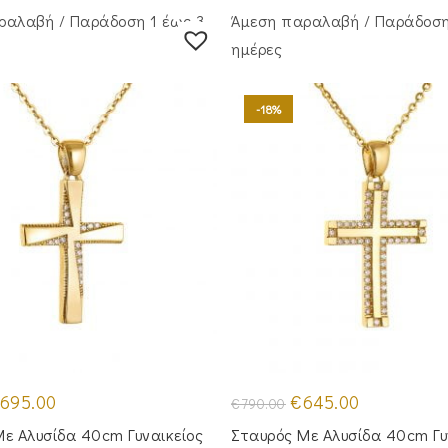
ραλαβή / Παράδoση 1 έως 3
Άμεση παραλαβή / Παράδoση
ημέρες
-18%
iginal
Η
Original
Η
695.00
€
645.00
€
790.00
ice
τρέχουσα
price
τρέχουσα
as:
τιμή
was:
τιμή
ε Αλυσίδα 40cm Γυναικείος
Σταυρός Mε Aλυσίδα 40cm Γυ
850.00.
είναι:
€790.00.
είναι: