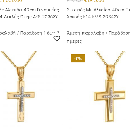
€
1,050.00
€
645.00
€
790.00
rice
τρέχουσα
price
τρέχουσα
was:
τιμή
was:
τιμή
ε Aλυσίδα 40cm Γυναικείος
Σταυρός Με Αλυσίδα 40cm Γυ
1,290.00.
είναι:
€790.00.
είναι:
€1,050.00.
€645.00.
14 Διπλής Όψης AFS-20363Y
Χρυσός Κ14 KMS-20342Y
ραλαβή / Παράδoση 1 έως 3
Άμεση παραλαβή / Παράδoση
ημέρες
-17%