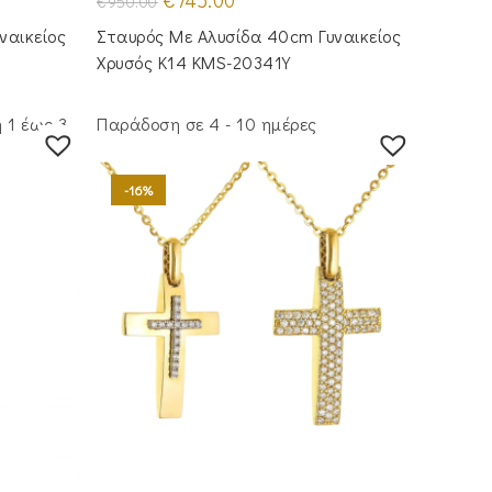
€
745.00
€
950.00
price
τρέχουσα
was:
τιμή
ναικείος
Σταυρός Με Αλυσίδα 40cm Γυναικείος
€950.00.
είναι:
€745.00.
Χρυσός Κ14 KMS-20341Y
 1 έως 3
Παράδοση σε 4 - 10 ημέρες
-16%