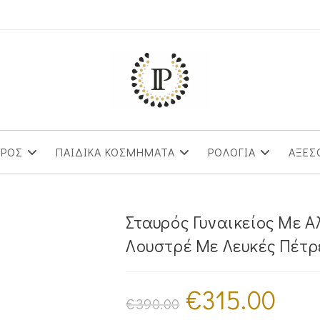
ΥΡΟΣ
ΠΑΙΔΙΚΑ ΚΟΣΜΗΜΑΤΑ
ΡΟΛΟΓΙΑ
ΑΞΕΣ
Σταυρός Γυναικείος Με 
Λουστρέ Με Λευκές Πέτρ
€
315.00
Original
Η
price
τρέχουσα
€
390.00
was:
τιμή