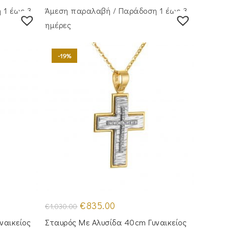
 1 έως 3
Άμεση παραλαβή / Παράδoση 1 έως 3
ημέρες
-19%
Original
Η
€
835.00
€
1,030.00
price
τρέχουσα
was:
τιμή
ναικείος
Σταυρός Mε Aλυσίδα 40cm Γυναικείος
€1,030.00.
είναι: