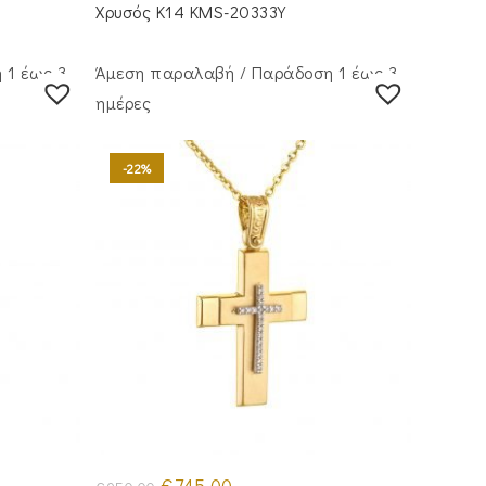
€835.00.
Χρυσός Κ14 KMS-20333Y
 1 έως 3
Άμεση παραλαβή / Παράδoση 1 έως 3
ημέρες
-22%
Original
Η