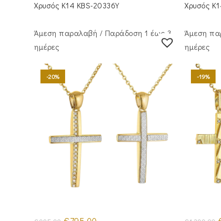
€840.00.
Χρυσός Κ14 KBS-20336Y
Χρυσός Κ
Άμεση παραλαβή / Παράδoση 1 έως 3
Άμεση πα
ημέρες
ημέρες
-20%
-19%
Original
Η
O