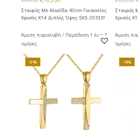
€
795.00
€
995.00
€
1,290.00
price
τρέχουσα
p
was:
τιμή
Σταυρός Με Αλυσίδα 40cm Γυναικείος
Σταυρός M
€995.00.
είναι:
€
€795.00.
Χρυσός Κ14 Διπλής Όψης SXS-20332Y
Χρυσός Κ
Άμεση παραλαβή / Παράδoση 1 έως 3
Άμεση πα
ημέρες
ημέρες
-21%
-19%