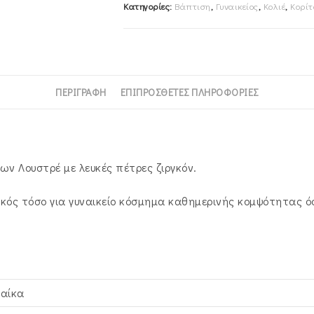
Κατηγορίες:
Βάπτιση
,
Γυναικείος
,
Κολιέ
,
Κορίτ
Πέτρες
Ζιργκόν
AFS-
924920Y
ποσότητα
ΠΕΡΙΓΡΑΦΉ
ΕΠΙΠΡΌΣΘΕΤΕΣ ΠΛΗΡΟΦΟΡΊΕΣ
ων Λουστρέ με λευκές πέτρες ζιργκόν.
κός τόσο για γυναικείο κόσμημα καθημερινής κομψότητας όσ
ναίκα