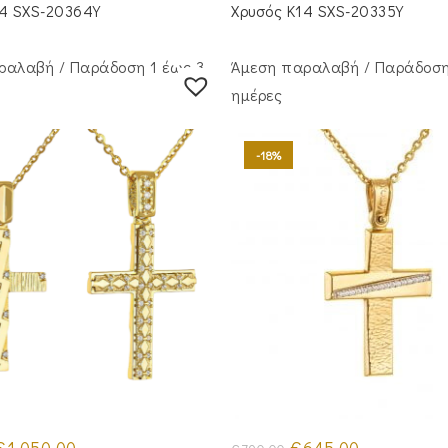
€695.00.
€645.00.
14 SXS-20364Y
Χρυσός Κ14 SXS-20335Y
ραλαβή / Παράδoση 1 έως 3
Άμεση παραλαβή / Παράδoση
ημέρες
-18%
riginal
Η
Original
Η