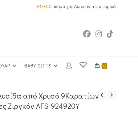
€
50.00
ακόμα για Δωρεάν μεταφορικά
ΟΥΑΡ
BABY GIFTS
0
Αλυσίδα από Χρυσό 9Καρατίων
ες Ζιργκόν AFS-924920Y