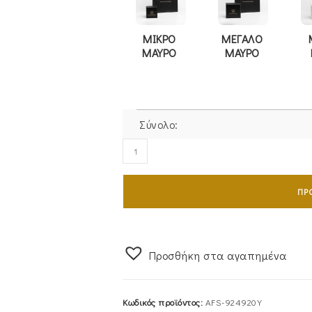
ΜΙΚΡΟ
ΜΕΓΑΛΟ
ΜΑΥΡΟ
ΜΑΥΡΟ
Σύνολο:
Σταυρός
Γυναικείος
Με
ΠΡ
Αλυσίδα
από
Χρυσό
9Καρατίων
Προσθήκη στα αγαπημένα
Λουστρέ
Με
Κωδικός προϊόντος:
AFS-924920Y
Λευκές