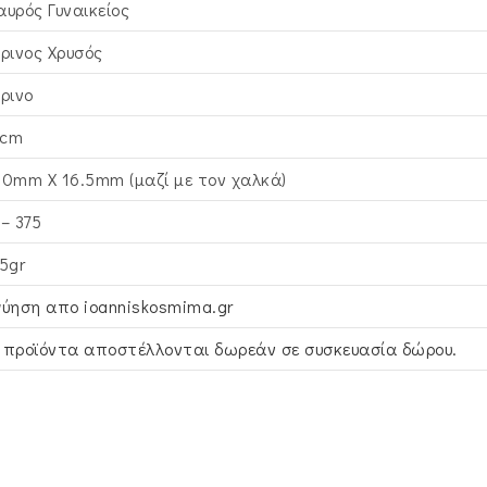
αυρός Γυναικείος
τρινος Xρυσός
τρινο
cm
.0mm X 16.5mm (μαζί με τον χαλκά)
 – 375
95gr
γύηση απο ioanniskosmima.gr
 προϊόντα αποστέλλονται δωρεάν σε συσκευασία δώρου.