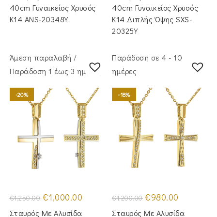
€1,400.00.
€775.00.
40cm Γυναικείος Χρυσός
40cm Γυναικείος Χρυσός
Κ14 ANS-20348Y
Κ14 Διπλής Όψης SXS-
20325Y
Άμεση παραλαβή /
Παράδοση σε 4 - 10
Παράδoση 1 έως 3 ημέρες
ημέρες
-20%
-18%
Original
Η
Original
Η
€
1,000.00
€
980.00
€
1,250.00
€
1,200.00
price
τρέχουσα
price
τρέχουσα
was:
τιμή
was:
τιμή
Σταυρός Με Αλυσίδα
Σταυρός Mε Aλυσίδα
€1,250.00.
είναι:
€1,200.00.
είναι: