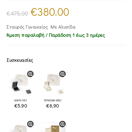
€
380.00
Original
Η
price
τρέχουσα
€
475.00
was:
τιμή
€475.00.
είναι:
€380.00.
Σταυρός Γυναικείος Με Αλυσίδα
Άμεση παραλαβή / Παράδoση 1 έως 3 ημέρες
Συσκευασίες
ΜΙΚΡΟ ΓΚΡΙ
ΤΕΤΡΑΓΩΝΟ ΜΠΕΖ
€5.90
€6.90