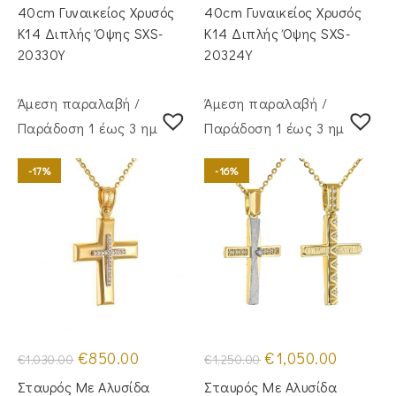
€735.00.
€990.00.
40cm Γυναικείος Χρυσός
40cm Γυναικείος Χρυσός
Κ14 Διπλής Όψης SXS-
Κ14 Διπλής Όψης SXS-
20330Y
20324Y
Άμεση παραλαβή /
Άμεση παραλαβή /
Παράδoση 1 έως 3 ημέρες
Παράδoση 1 έως 3 ημέρες
-17%
-16%
Original
Η
Original
Η
€
850.00
€
1,050.00
€
1,030.00
€
1,250.00
price
τρέχουσα
price
τρέχουσα
was:
τιμή
was:
τιμή
Σταυρός Με Αλυσίδα
Σταυρός Με Αλυσίδα
€1,030.00.
είναι:
€1,250.00.
είναι: