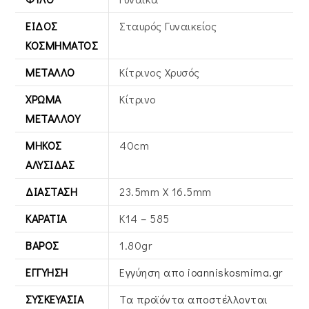
ΕΊΔΟΣ
Σταυρός Γυναικείος
ΚΟΣΜΉΜΑΤΟΣ
ΜΈΤΑΛΛΟ
Κίτρινος Xρυσός
ΧΡΏΜΑ
Κίτρινο
ΜΕΤΆΛΛΟΥ
ΜΉΚΟΣ
40cm
ΑΛΥΣΊΔΑΣ
ΔΙΆΣΤΑΣΗ
23.5mm X 16.5mm
ΚΑΡΆΤΙΑ
Κ14 – 585
ΒΆΡΟΣ
1.80gr
ΕΓΓΎΗΣΗ
Εγγύηση απο ioanniskosmima.gr
ΣΥΣΚΕΥΑΣΊΑ
Τα προϊόντα αποστέλλονται