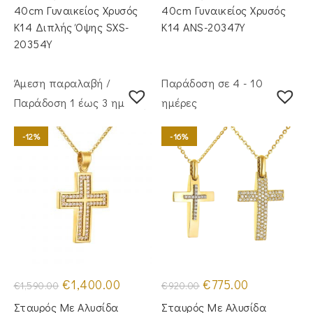
€940.00.
€1,250.00.
40cm Γυναικείος Χρυσός
40cm Γυναικείος Χρυσός
Κ14 Διπλής Όψης SXS-
Κ14 ANS-20347Y
20354Y
Άμεση παραλαβή /
Παράδοση σε 4 - 10
Παράδoση 1 έως 3 ημέρες
ημέρες
-12%
-16%
Original
Η
Original
Η
€
1,400.00
€
775.00
€
1,590.00
€
920.00
price
τρέχουσα
price
τρέχουσα
was:
τιμή
was:
τιμή
Σταυρός Με Αλυσίδα
Σταυρός Με Αλυσίδα
€1,590.00.
είναι:
€920.00.
είναι: