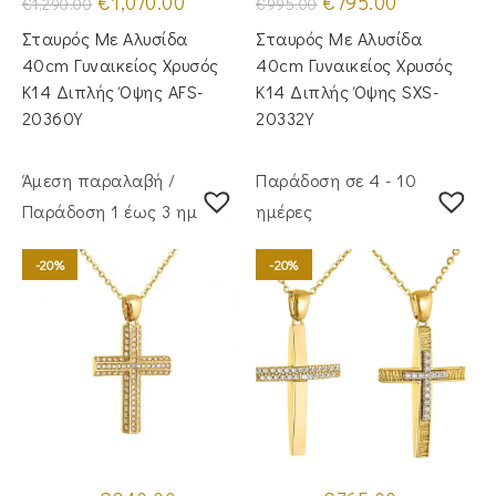
€
1,070.00
€
795.00
€
1,290.00
€
995.00
price
τρέχουσα
price
τρέχουσα
was:
τιμή
was:
τιμή
Σταυρός Με Αλυσίδα
Σταυρός Με Αλυσίδα
€1,290.00.
είναι:
€995.00.
είναι:
€1,070.00.
€795.00.
40cm Γυναικείος Χρυσός
40cm Γυναικείος Χρυσός
Κ14 Διπλής Όψης AFS-
Κ14 Διπλής Όψης SXS-
20360Y
20332Y
Άμεση παραλαβή /
Παράδοση σε 4 - 10
Παράδoση 1 έως 3 ημέρες
ημέρες
-20%
-20%
Original
Η
Original
Η