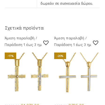
δωρεάν σε συσκευασία δώρου.
Σχετικά προϊόντα
Άμεση παραλαβή /
Άμεση παραλαβή /
Παράδoση 1 έως 3 ημέρες
Παράδoση 1 έως 3 ημέρες
-17%
-20%
Original
Η
Original
Η