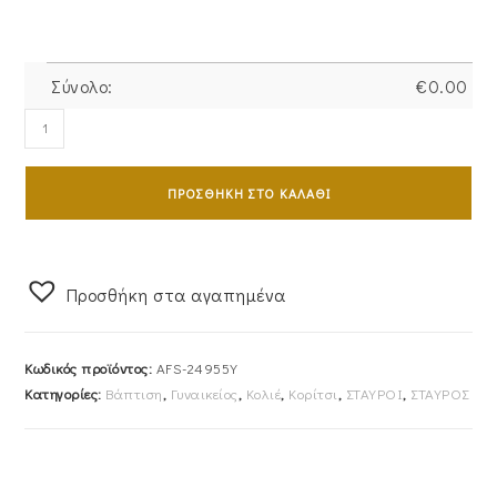
Σύνολο:
€
0.00
Σταυρός
Γυναικείος
Με
ΠΡΟΣΘΉΚΗ ΣΤΟ ΚΑΛΆΘΙ
Αλυσίδα
από
Χρυσό
14Καρατίων
Προσθήκη στα αγαπημένα
Με
Λευκές
Κωδικός προϊόντος:
AFS-24955Y
Πέτρες
Κατηγορίες:
Βάπτιση
,
Γυναικείος
,
Κολιέ
,
Κορίτσι
,
ΣΤΑΥΡΟΙ
,
ΣΤΑΥΡΟΣ
Ζιργκόν
AFS-
24955Y
ποσότητα