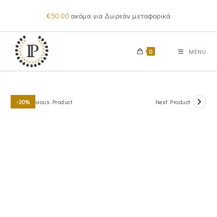
Skip
€
50.00
ακόμα για Δωρεάν μεταφορικά
to
content
0
MENU
Previous Product
Next Product
-20%