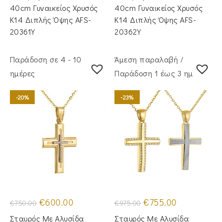
€1,000.00.
€980.00.
40cm Γυναικείος Χρυσός
40cm Γυναικείος Χρυσός
Κ14 Διπλής Όψης AFS-
Κ14 Διπλής Όψης AFS-
20361Y
20362Y
Παράδοση σε 4 - 10
Άμεση παραλαβή /
ημέρες
Παράδoση 1 έως 3 ημέρες
-20%
-23%
Original
Η
Original
Η
€
600.00
€
755.00
€
750.00
€
975.00
price
τρέχουσα
price
τρέχουσα
was:
τιμή
was:
τιμή
Σταυρός Με Αλυσίδα
Σταυρός Με Αλυσίδα
€750.00.
είναι:
€975.00.
είναι: