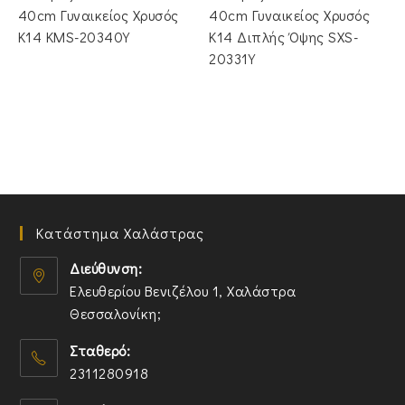
€600.00.
€755.00.
40cm Γυναικείος Χρυσός
40cm Γυναικείος Χρυσός
Κ14 KMS-20340Y
Κ14 Διπλής Όψης SXS-
20331Y
Κατάστημα Χαλάστρας
Διεύθυνση:
Ελευθερίου Βενιζέλου 1, Χαλάστρα
Θεσσαλονίκη;
O
Σταθερό:
p
2311280918
e
n
O