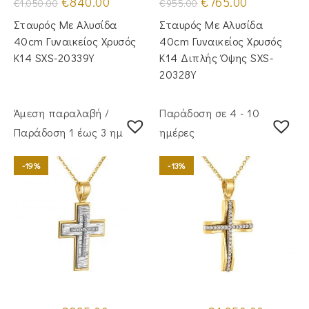
€
840.00
€
765.00
€
1,050.00
€
955.00
price
τρέχουσα
price
τρέχουσα
was:
τιμή
was:
τιμή
Σταυρός Με Αλυσίδα
Σταυρός Με Αλυσίδα
€1,050.00.
είναι:
€955.00.
είναι:
€840.00.
€765.00.
40cm Γυναικείος Χρυσός
40cm Γυναικείος Χρυσός
Κ14 SXS-20339Y
Κ14 Διπλής Όψης SXS-
20328Y
Άμεση παραλαβή /
Παράδοση σε 4 - 10
Παράδoση 1 έως 3 ημέρες
ημέρες
-19%
-13%