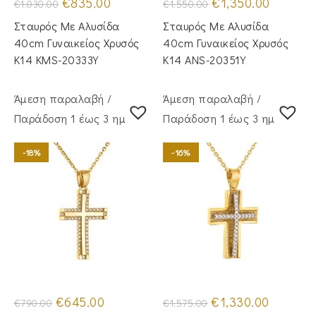
Original
Η
Original
Η
€
835.00
€
1,350.00
€
1,030.00
€
1,550.00
price
τρέχουσα
price
τρέχουσα
was:
τιμή
was:
τιμή
Σταυρός Mε Aλυσίδα
Σταυρός Με Αλυσίδα
€1,030.00.
είναι:
€1,550.00.
είναι:
€835.00.
€1,350.00
40cm Γυναικείος Χρυσός
40cm Γυναικείος Χρυσός
Κ14 KMS-20333Y
Κ14 ANS-20351Y
Άμεση παραλαβή /
Άμεση παραλαβή /
Παράδoση 1 έως 3 ημέρες
Παράδoση 1 έως 3 ημέρες
-18%
-16%
Original
Η
Original
Η
€
645.00
€
1,330.00
€
790.00
€
1,575.00
price
τρέχουσα
price
τρέχουσα