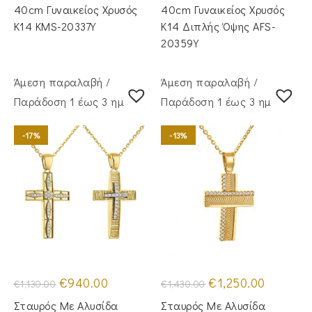
€850.00.
€1,050.00
40cm Γυναικείος Χρυσός
40cm Γυναικείος Χρυσός
Κ14 KMS-20337Y
Κ14 Διπλής Όψης AFS-
20359Y
Άμεση παραλαβή /
Άμεση παραλαβή /
Παράδoση 1 έως 3 ημέρες
Παράδoση 1 έως 3 ημέρες
-17%
-13%
Original
Η
Original
Η
€
940.00
€
1,250.00
€
1,130.00
€
1,430.00
price
τρέχουσα
price
τρέχουσα
was:
τιμή
was:
τιμή
Σταυρός Με Αλυσίδα
Σταυρός Mε Aλυσίδα
€1,130.00.
είναι:
€1,430.00.
είναι: