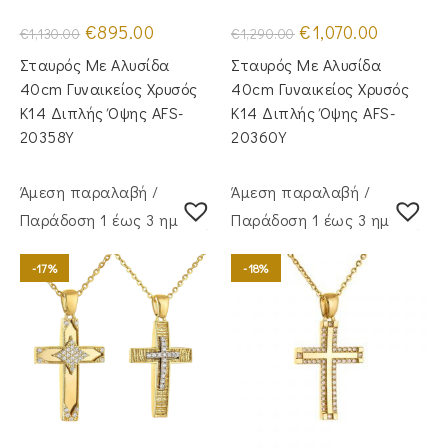
Original
Η
Original
Η
€
895.00
€
1,070.00
€
1,130.00
€
1,290.00
price
τρέχουσα
price
τρέχουσα
was:
τιμή
was:
τιμή
Σταυρός Mε Aλυσίδα
Σταυρός Με Αλυσίδα
€1,130.00.
είναι:
€1,290.00.
είναι:
€895.00.
€1,070.00.
40cm Γυναικείος Χρυσός
40cm Γυναικείος Χρυσός
Κ14 Διπλής Όψης AFS-
Κ14 Διπλής Όψης AFS-
20358Y
20360Y
Άμεση παραλαβή /
Άμεση παραλαβή /
Παράδoση 1 έως 3 ημέρες
Παράδoση 1 έως 3 ημέρες
-17%
-18%