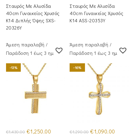
was:
τιμή
was:
τιμή
Σταυρός Με Αλυσίδα
Σταυρός Με Αλυσίδα
€1,050.00.
είναι:
€1,160.00.
είναι:
€895.00.
€940.00.
40cm Γυναικείος Χρυσός
40cm Γυναικείος Χρυσός
Κ14 Διπλής Όψης SXS-
Κ14 ASS-20353Y
20326Y
Άμεση παραλαβή /
Άμεση παραλαβή /
Παράδoση 1 έως 3 ημέρες
Παράδoση 1 έως 3 ημέρες
-13%
-16%
Original
Η
Original
Η
€
1,250.00
€
1,090.00
€
1,430.00
€
1,290.00
price
τρέχουσα
price
τρέχουσα