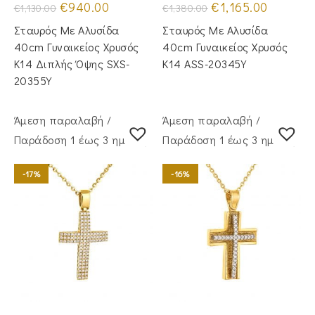
Original
Η
Original
Η
€
940.00
€
1,165.00
€
1,130.00
€
1,380.00
price
τρέχουσα
price
τρέχουσα
was:
τιμή
was:
τιμή
Σταυρός Με Αλυσίδα
Σταυρός Mε Aλυσίδα
€1,130.00.
είναι:
€1,380.00.
είναι:
€940.00.
€1,165.00.
40cm Γυναικείος Χρυσός
40cm Γυναικείος Χρυσός
Κ14 Διπλής Όψης SXS-
Κ14 ASS-20345Y
20355Y
Άμεση παραλαβή /
Άμεση παραλαβή /
Παράδoση 1 έως 3 ημέρες
Παράδoση 1 έως 3 ημέρες
-17%
-16%