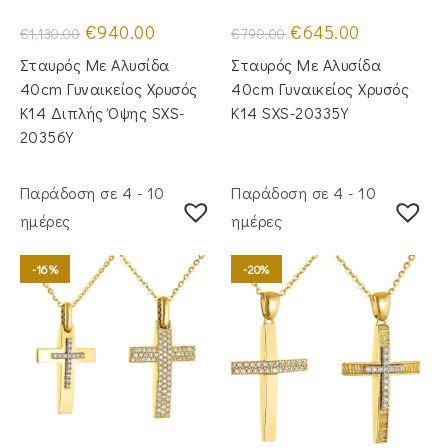
Original
Η
Original
Η
€
940.00
€
645.00
€
1,130.00
€
790.00
price
τρέχουσα
price
τρέχουσα
was:
τιμή
was:
τιμή
Σταυρός Με Αλυσίδα
Σταυρός Mε Aλυσίδα
€1,130.00.
είναι:
€790.00.
είναι:
€940.00.
€645.00.
40cm Γυναικείος Χρυσός
40cm Γυναικείος Χρυσός
Κ14 Διπλής Όψης SXS-
Κ14 SXS-20335Y
20356Y
Παράδοση σε 4 - 10
Παράδοση σε 4 - 10
ημέρες
ημέρες
-16%
-20%