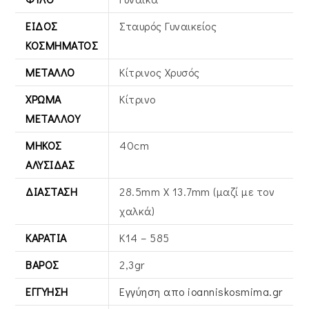
ΕΊΔΟΣ
Σταυρός Γυναικείος
ΚΟΣΜΉΜΑΤΟΣ
ΜΈΤΑΛΛΟ
Κίτρινος Xρυσός
ΧΡΏΜΑ
Κίτρινο
ΜΕΤΆΛΛΟΥ
ΜΉΚΟΣ
40cm
ΑΛΥΣΊΔΑΣ
ΔΙΆΣΤΑΣΗ
28.5mm X 13.7mm (μαζί με τον
χαλκά)
ΚΑΡΆΤΙΑ
Κ14 – 585
ΒΆΡΟΣ
2,3gr
ΕΓΓΎΗΣΗ
Εγγύηση απο ioanniskosmima.gr