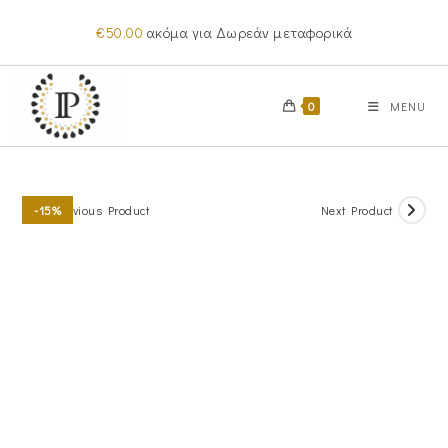
Skip
€
50.00
ακόμα για Δωρεάν μεταφορικά
to
content
0
MENU
Previous Product
Next Product
-15%