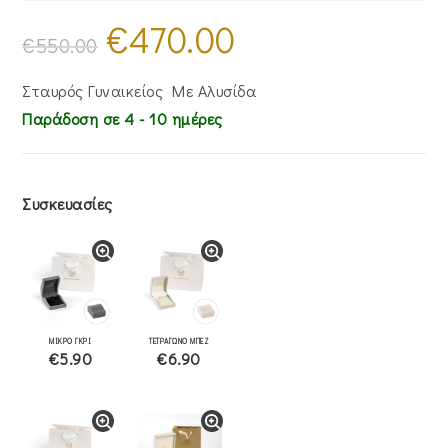
€
470.00
Original
Η
price
τρέχουσα
€
550.00
was:
τιμή
€550.00.
είναι:
€470.00.
Σταυρός Γυναικείος Με Αλυσίδα
Παράδοση σε 4 - 10 ημέρες
Συσκευασίες
ΜΙΚΡΟ ΓΚΡΙ
ΤΕΤΡΑΓΩΝΟ ΜΠΕΖ
€5.90
€6.90