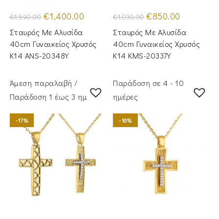
Original
Η
Original
Η
€
1,400.00
€
850.00
€
1,590.00
€
1,030.00
price
τρέχουσα
price
τρέχουσα
was:
τιμή
was:
τιμή
Σταυρός Με Αλυσίδα
Σταυρός Με Αλυσίδα
€1,590.00.
είναι:
€1,030.00.
είναι:
€1,400.00.
€850.00.
40cm Γυναικείος Χρυσός
40cm Γυναικείος Χρυσός
Κ14 ANS-20348Y
Κ14 KMS-20337Y
Άμεση παραλαβή /
Παράδοση σε 4 - 10
Παράδoση 1 έως 3 ημέρες
ημέρες
-17%
-16%