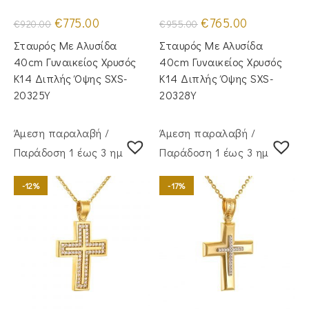
Original
Η
Original
Η
€
775.00
€
765.00
€
920.00
€
955.00
price
τρέχουσα
price
τρέχουσα
was:
τιμή
was:
τιμή
Σταυρός Με Αλυσίδα
Σταυρός Με Αλυσίδα
€920.00.
είναι:
€955.00.
είναι:
€775.00.
€765.00.
40cm Γυναικείος Χρυσός
40cm Γυναικείος Χρυσός
Κ14 Διπλής Όψης SXS-
Κ14 Διπλής Όψης SXS-
20325Y
20328Y
Άμεση παραλαβή /
Άμεση παραλαβή /
Παράδoση 1 έως 3 ημέρες
Παράδoση 1 έως 3 ημέρες
-12%
-17%