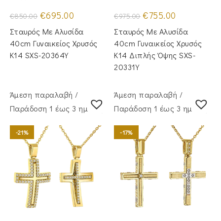
Original
Η
Original
Η
€
695.00
€
755.00
€
850.00
€
975.00
price
τρέχουσα
price
τρέχουσα
was:
τιμή
was:
τιμή
Σταυρός Με Αλυσίδα
Σταυρός Με Αλυσίδα
€850.00.
είναι:
€975.00.
είναι:
€695.00.
€755.00.
40cm Γυναικείος Χρυσός
40cm Γυναικείος Χρυσός
Κ14 SXS-20364Y
Κ14 Διπλής Όψης SXS-
20331Y
Άμεση παραλαβή /
Άμεση παραλαβή /
Παράδoση 1 έως 3 ημέρες
Παράδoση 1 έως 3 ημέρες
-21%
-17%