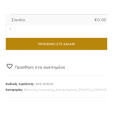
Σύνολο:
€
0.00
Σταυρός
Γυναικείος
Με
ΠΡΟΣΘΉΚΗ ΣΤΟ ΚΑΛΆΘΙ
Αλυσίδα
από
Χρυσό
14Καρατίων
Προσθήκη στα αγαπημένα
Με
Λευκές
Κωδικός προϊόντος:
SXS-22924Y
Πέτρες
Κατηγορίες:
Βάπτιση
,
Γυναικείος
,
Κολιέ
,
Κορίτσι
,
ΣΤΑΥΡΟΙ
,
ΣΤΑΥΡΟΣ
Ζιργκόν
SXS-
22924Y
ποσότητα