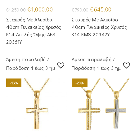
Original
Η
Original
Η
€
1,000.00
€
645.00
€
1,250.00
€
790.00
price
τρέχουσα
price
τρέχουσα
was:
τιμή
was:
τιμή
Σταυρός Με Αλυσίδα
Σταυρός Με Αλυσίδα
€1,250.00.
είναι:
€790.00.
είναι:
€1,000.00.
€645.00.
40cm Γυναικείος Χρυσός
40cm Γυναικείος Χρυσός
Κ14 Διπλής Όψης AFS-
Κ14 KMS-20342Y
20361Y
Άμεση παραλαβή /
Άμεση παραλαβή /
Παράδoση 1 έως 3 ημέρες
Παράδoση 1 έως 3 ημέρες
-18%
-23%