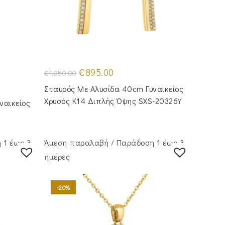
Original
Η
€
895.00
€
1,050.00
price
τρέχουσα
was:
τιμή
Σταυρός Με Αλυσίδα 40cm Γυναικείος
€1,050.00.
είναι:
€895.00.
Χρυσός Κ14 Διπλής Όψης SXS-20326Y
ναικείος
 1 έως 3
Άμεση παραλαβή / Παράδoση 1 έως 3
ημέρες
-20%