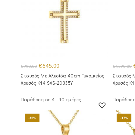
Original
Η
O
€
645.00
€
790.00
€
1,390.00
price
τρέχουσα
p
was:
τιμή
Σταυρός Mε Aλυσίδα 40cm Γυναικείος
Σταυρός Μ
€790.00.
είναι:
€
€645.00.
Χρυσός Κ14 SXS-20335Y
Χρυσός Κ
Παράδοση σε 4 - 10 ημέρες
Παράδοση 
-13%
-17%