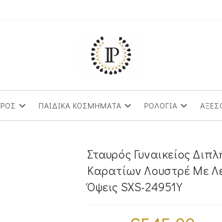
ΥΡΟΣ
ΠΑΙΔΙΚΑ ΚΟΣΜΗΜΑΤΑ
ΡΟΛΟΓΙΑ
ΑΞΕΣ
Σταυρός Γυναικείος Διπ
Καρατίων Λουστρέ Με Λευ
Όψεις SXS-24951Y
Original
Η