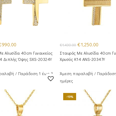
riginal
Η
Original
Η
€
990.00
€
1,250.00
€
1,430.00
rice
τρέχουσα
price
τρέχουσα
was:
τιμή
was:
τιμή
ε Αλυσίδα 40cm Γυναικείος
Σταυρός Mε Aλυσίδα 40cm Γυ
1,250.00.
είναι:
€1,430.00.
είναι:
€990.00.
€1,250.00.
14 Διπλής Όψης SXS-20324Y
Χρυσός Κ14 ANS-20347Y
ραλαβή / Παράδoση 1 έως 3
Άμεση παραλαβή / Παράδoση
ημέρες
-19%