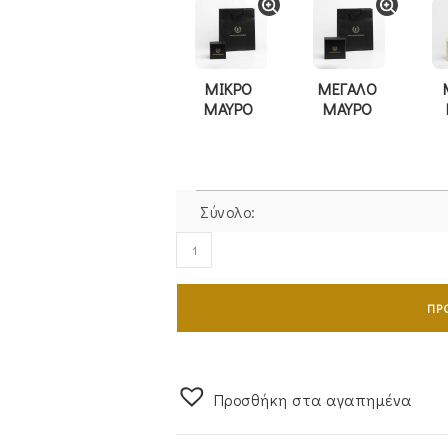
ΜΙΚΡΟ
ΜΕΓΑΛΟ
ΜΑΥΡΟ
ΜΑΥΡΟ
Σύνολο:
Σταυρός
Γυναικείος
Διπλής
ΠΡ
Όψης
Με
Αλυσίδα
από
Προσθήκη στα αγαπημένα
Χρυσό
14