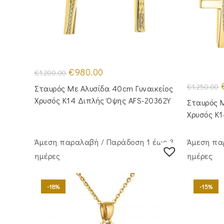
Original
Η
€
980.00
€
1,200.00
price
τρέχουσα
was:
τιμή
O
€
1,250.00
Σταυρός Mε Aλυσίδα 40cm Γυναικείος
€1,200.00.
είναι:
p
€980.00.
Χρυσός Κ14 Διπλής Όψης AFS-20362Y
Σταυρός Μ
€
Χρυσός Κ
Άμεση παραλαβή / Παράδoση 1 έως 3
Άμεση πα
ημέρες
ημέρες
-18%
-15%