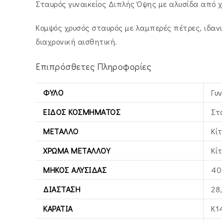
Σταυρός γυναικείος Διπλής Όψης με αλυσίδα από χρ
Κομψός χρυσός σταυρός με λαμπερές πέτρες, ιδανι
διαχρονική αισθητική.
Επιπρόσθετες Πληροφορίες
ΦΎΛΟ
Γυ
ΕΊΔΟΣ ΚΟΣΜΉΜΑΤΟΣ
Στ
ΜΈΤΑΛΛΟ
Κί
ΧΡΏΜΑ ΜΕΤΆΛΛΟΥ
Κί
ΜΉΚΟΣ ΑΛΥΣΊΔΑΣ
40
ΔΙΆΣΤΑΣΗ
28
ΚΑΡΆΤΙΑ
Κ1