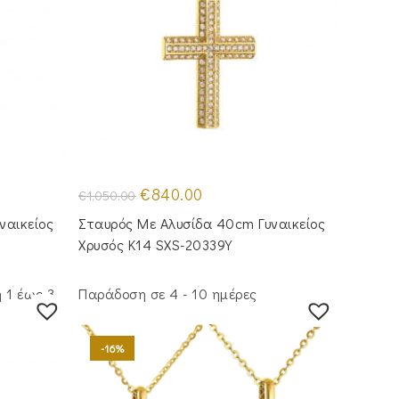
Original
Η
€
840.00
€
1,050.00
price
τρέχουσα
was:
τιμή
ναικείος
Σταυρός Με Αλυσίδα 40cm Γυναικείος
€1,050.00.
είναι:
€840.00.
Χρυσός Κ14 SXS-20339Y
 1 έως 3
Παράδοση σε 4 - 10 ημέρες
-16%