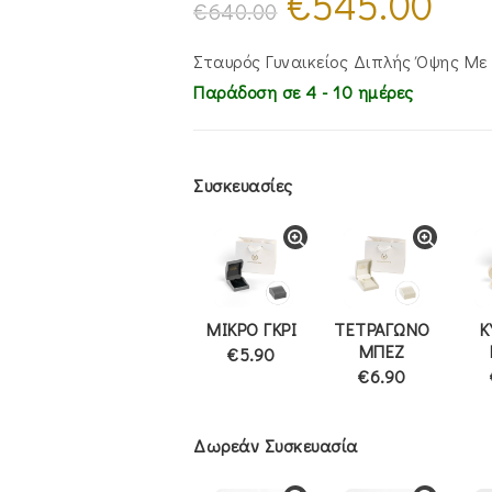
€
545.00
price
τρέχουσ
€
640.00
was:
τιμή
€640.00.
είναι:
€545.00
Σταυρός Γυναικείος Διπλής Όψης Με
Παράδοση σε 4 - 10 ημέρες
Συσκευασίες
ΜΙΚΡΟ ΓΚΡΙ
ΤΕΤΡΑΓΩΝΟ
Κ
ΜΠΕΖ
€5.90
€6.90
Δωρεάν Συσκευασία