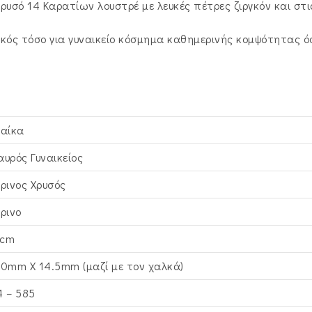
υσό 14 Καρατίων λουστρέ με λευκές πέτρες ζιργκόν και στις
κός τόσο για γυναικείο κόσμημα καθημερινής κομψότητας όσ
ναίκα
αυρός Γυναικείος
τρινος Xρυσός
τρινο
cm
,0mm X 14.5mm (μαζί με τον χαλκά)
4 – 585