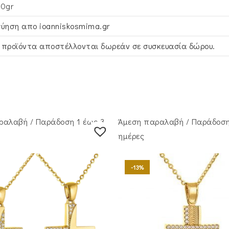
60gr
γύηση απο ioanniskosmima.gr
 προϊόντα αποστέλλονται δωρεάν σε συσκευασία δώρου.
ραλαβή / Παράδoση 1 έως 3
Άμεση παραλαβή / Παράδoση
ημέρες
-13%