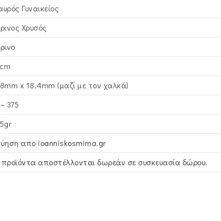
αυρός Γυναικείος
τρινος Xρυσός
τρινο
cm
.8mm x 18.4mm (μαζί με τον χαλκά)
 – 375
95gr
γύηση απο ioanniskosmima.gr
 προϊόντα αποστέλλονται δωρεάν σε συσκευασία δώρου.