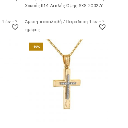
€1,050.00.
είναι:
.
€840.00.
Χρυσός Κ14 Διπλής Όψης SXS-20327Y
 1 έως 3
Άμεση παραλαβή / Παράδoση 1 έως 3
ημέρες
-19%