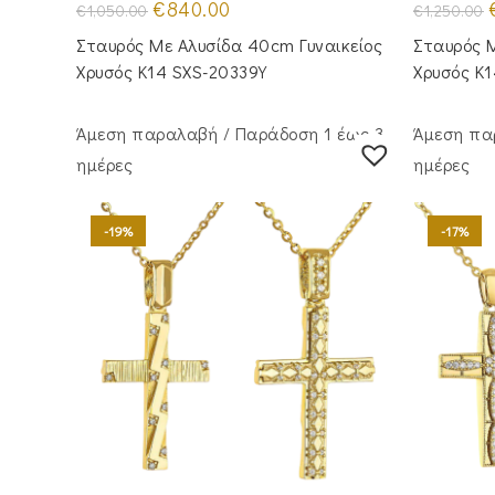
Original
Η
O
€
840.00
€
1,050.00
€
1,250.00
price
τρέχουσα
p
was:
τιμή
Σταυρός Με Αλυσίδα 40cm Γυναικείος
Σταυρός Μ
€1,050.00.
είναι:
€
€840.00.
Χρυσός Κ14 SXS-20339Y
Χρυσός Κ
Άμεση παραλαβή / Παράδoση 1 έως 3
Άμεση πα
ημέρες
ημέρες
-19%
-17%