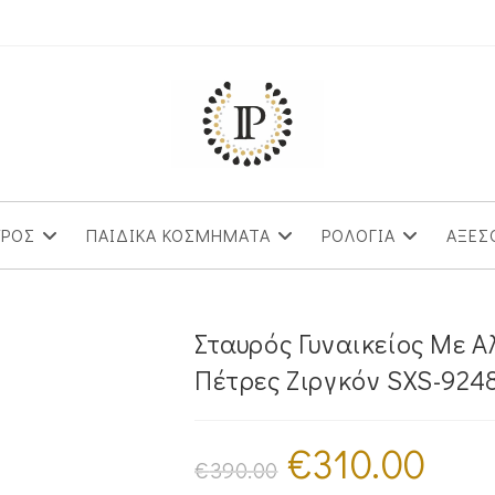
ΥΡΟΣ
ΠΑΙΔΙΚΑ ΚΟΣΜΗΜΑΤΑ
ΡΟΛΟΓΙΑ
ΑΞΕΣ
Σταυρός Γυναικείος Με Α
Πέτρες Ζιργκόν SXS-924
€
310.00
Original
Η
price
τρέχουσα
€
390.00
was:
τιμή