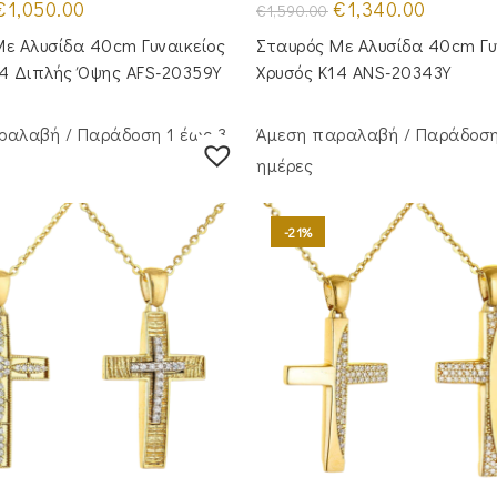
riginal
Η
Original
Η
€
1,050.00
€
1,340.00
€
1,590.00
rice
τρέχουσα
price
τρέχουσα
was:
τιμή
was:
τιμή
ε Αλυσίδα 40cm Γυναικείος
Σταυρός Με Αλυσίδα 40cm Γυ
1,250.00.
είναι:
€1,590.00.
είναι:
€1,050.00.
€1,340.00
14 Διπλής Όψης AFS-20359Y
Χρυσός Κ14 ANS-20343Y
ραλαβή / Παράδoση 1 έως 3
Άμεση παραλαβή / Παράδoση
ημέρες
-21%