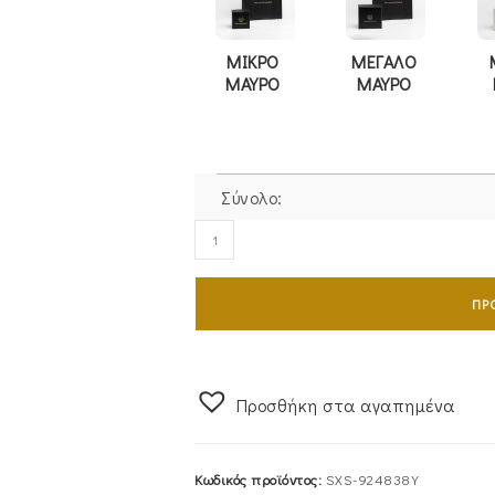
ΜΙΚΡΟ
ΜΕΓΑΛΟ
ΜΑΥΡΟ
ΜΑΥΡΟ
Σύνολο:
Σταυρός
Γυναικείος
Με
ΠΡ
Αλυσίδα
Χρυσός
Κ9
Με
Προσθήκη στα αγαπημένα
Λευκές
Πέτρες
Κωδικός προϊόντος:
SXS-924838Y
Ζιργκόν