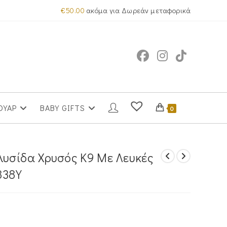
€
50.00
ακόμα για Δωρεάν μεταφορικά
ΟΥΑΡ
BABY GIFTS
0
λυσίδα Χρυσός Κ9 Με Λευκές
838Y