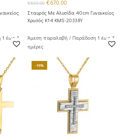
Original
Η
€
670.00
€
830.00
price
τρέχουσα
was:
τιμή
ναικείος
Σταυρός Με Αλυσίδα 40cm Γυναικείος
€830.00.
είναι:
.
€670.00.
Χρυσός Κ14 KMS-20338Y
 1 έως 3
Άμεση παραλαβή / Παράδoση 1 έως 3
ημέρες
-19%