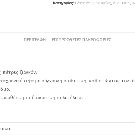
Κατηγορίες:
Βάπτιση
,
Γυναικείος
,
έως 300€
,
Κ
SXS-
924838Y
ποσότητα
ΠΕΡΙΓΡΑΦΉ
ΕΠΙΠΡΌΣΘΕΤΕΣ ΠΛΗΡΟΦΟΡΊΕΣ
ς πέτρες ζιργκόν.
διαχρονική αξία με σύγχρονη αισθητική, καθιστώντας τον ιδ
γάμο.
ροσθέτει μια διακριτική πολυτέλεια.
ναίκα