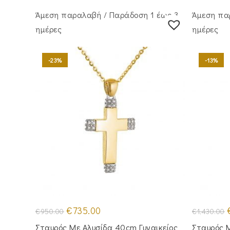
Άμεση παραλαβή / Παράδoση 1 έως 3
Άμεση πα
ημέρες
ημέρες
-23%
-13%
Original
Η
O
€
735.00
€
950.00
€
1,430.00
price
τρέχουσα
p
was:
τιμή
Σταυρός Με Αλυσίδα 40cm Γυναικείος
Σταυρός M