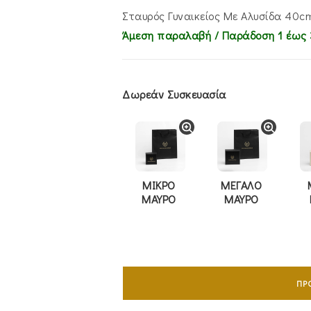
€1,120.00.
είναι:
€895.0
Σταυρός Γυναικείος Με Αλυσίδα 40c
Άμεση παραλαβή / Παράδoση 1 έως 
Δωρεάν Συσκευασία
ΜΙΚΡΟ
ΜΕΓΑΛΟ
ΜΑΥΡΟ
ΜΑΥΡΟ
Σταυρός
Γυναικείος
ΠΡ
Με