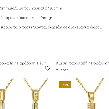
,5mm(μαζί με τον χαλκά) x 19,5mm
γύηση απο ioanniskosmima.gr
 προϊόντα αποστέλλονται δωρεάν σε συσκευασία δώρου.
ραλαβή / Παράδoση 1 έως 3
Άμεση παραλαβή / Παράδoση
ημέρες
-13%