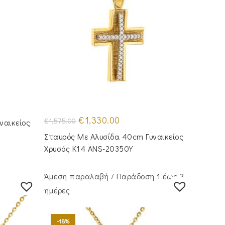
Original
Η
€
1,330.00
€
1,575.00
ναικείος
price
τρέχουσα
was:
τιμή
Σταυρός Mε Aλυσίδα 40cm Γυναικείος
€1,575.00.
είναι:
€1,330.00.
Χρυσός Κ14 ANS-20350Y
Άμεση παραλαβή / Παράδoση 1 έως 3
ημέρες
-18%