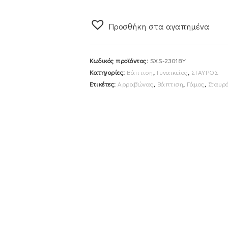
Αλυσίδα
40cm
Προσθήκη στα αγαπημένα
Χρυσός
Κ14
Διπλής
Κωδικός προϊόντος:
SXS-23018Y
Όψης
Κατηγορίες:
Βάπτιση
,
Γυναικείος
,
ΣΤΑΥΡΟΣ
Με
Ετικέτες:
Αρραβώνας
,
Βάπτιση
,
Γάμος
,
Σταυρ
Λευκές
Πέτρες
Ζιργκον
SXS-
23018Y
ποσότητα