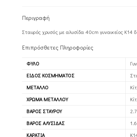
Περιγραφή
Σταυρός χρυσός με αλυσίδα 40cm γυναικείος Κ14 δ
Επιπρόσθετες Πληροφορίες
ΦΎΛΟ
Γυ
ΕΊΔΟΣ ΚΟΣΜΉΜΑΤΟΣ
Στ
ΜΈΤΑΛΛΟ
Κί
ΧΡΏΜΑ ΜΕΤΆΛΛΟΥ
Κί
ΒΆΡΟΣ ΣΤΑΥΡΟΎ
2.7
ΒΆΡΟΣ ΑΛΥΣΊΔΑΣ
1.6
ΚΑΡΆΤΙΑ
Κ1