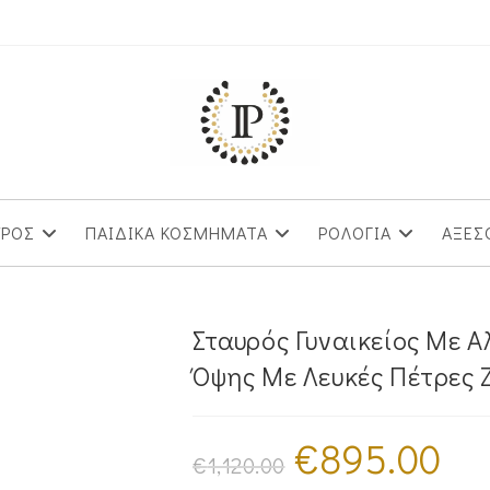
ΥΡΟΣ
ΠΑΙΔΙΚΑ ΚΟΣΜΗΜΑΤΑ
ΡΟΛΟΓΙΑ
ΑΞΕΣ
Σταυρός Γυναικείος Με 
Όψης Με Λευκές Πέτρες 
€
895.00
Original
Η
price
τρέχο
€
1,120.00
was:
τιμή