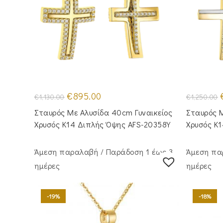
Original
Η
O
€
895.00
€
1,130.00
€
1,250.00
price
τρέχουσα
p
was:
τιμή
Σταυρός Mε Aλυσίδα 40cm Γυναικείος
Σταυρός Μ
€1,130.00.
είναι:
€
€895.00.
Χρυσός Κ14 Διπλής Όψης AFS-20358Y
Χρυσός Κ
Άμεση παραλαβή / Παράδoση 1 έως 3
Άμεση πα
ημέρες
ημέρες
-19%
-18%