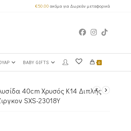
€
50.00
ακόμα για Δωρεάν μεταφορικά
ΟΥΑΡ
BABY GIFTS
0
Αλυσίδα 40cm Χρυσός Κ14 Διπλής
Ζιργκον SXS-23018Y
υσα