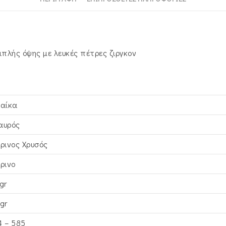
ιπλής όψης με λευκές πέτρες ζιργκον
ναίκα
αυρός
τρινος Xρυσός
τρινο
gr
gr
4 – 585