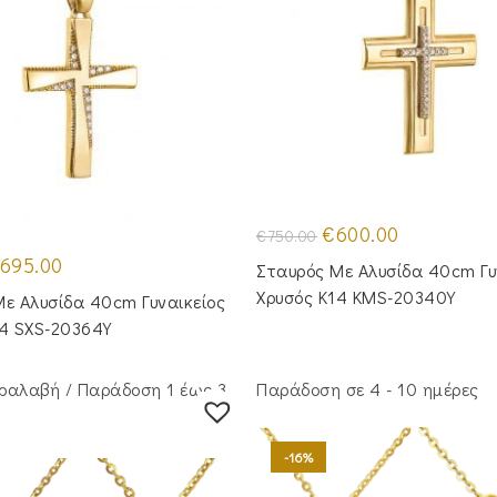
Original
Η
€
600.00
€
750.00
price
τρέχουσα
iginal
Η
was:
τιμή
695.00
Σταυρός Με Αλυσίδα 40cm Γυ
ice
τρέχουσα
€750.00.
είναι:
as:
τιμή
€600.00.
Χρυσός Κ14 KMS-20340Y
ε Αλυσίδα 40cm Γυναικείος
850.00.
είναι:
€695.00.
14 SXS-20364Y
ραλαβή / Παράδoση 1 έως 3
Παράδοση σε 4 - 10 ημέρες
-16%