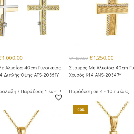
riginal
Η
Original
Η
€
1,000.00
€
1,250.00
€
1,430.00
rice
τρέχουσα
price
τρέχουσα
was:
τιμή
was:
τιμή
ε Αλυσίδα 40cm Γυναικείος
Σταυρός Mε Aλυσίδα 40cm Γυ
1,250.00.
είναι:
€1,430.00.
είναι:
€1,000.00.
€1,250.00.
14 Διπλής Όψης AFS-20361Y
Χρυσός Κ14 ANS-20347Y
ραλαβή / Παράδoση 1 έως 3
Παράδοση σε 4 - 10 ημέρες
-20%