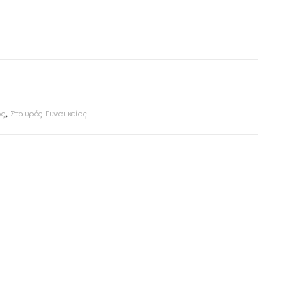
ός
,
Σταυρός Γυναικείος