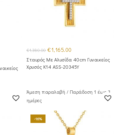
Original
Η
€
1,165.00
€
1,380.00
price
τρέχουσα
was:
τιμή
Σταυρός Mε Aλυσίδα 40cm Γυναικείος
€1,380.00.
είναι:
€1,165.00.
Χρυσός Κ14 ASS-20345Y
ναικείος
Άμεση παραλαβή / Παράδoση 1 έως 3
ημέρες
-16%