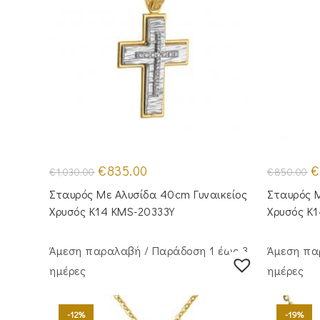
Original
Η
Or
€
835.00
€
€
1,030.00
€
850.00
price
τρέχουσα
pr
was:
τιμή
w
Σταυρός Mε Aλυσίδα 40cm Γυναικείος
Σταυρός Μ
€1,030.00.
είναι:
€
€835.00.
Χρυσός Κ14 KMS-20333Y
Χρυσός Κ
Άμεση παραλαβή / Παράδoση 1 έως 3
Άμεση πα
ημέρες
ημέρες
-12%
-19%