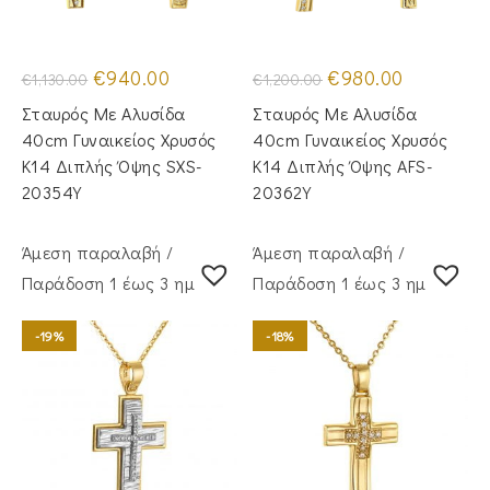
Original
Η
Original
Η
€
940.00
€
980.00
€
1,130.00
€
1,200.00
price
τρέχουσα
price
τρέχουσα
was:
τιμή
was:
τιμή
Σταυρός Με Αλυσίδα
Σταυρός Mε Aλυσίδα
€1,130.00.
είναι:
€1,200.00.
είναι:
€940.00.
€980.00.
40cm Γυναικείος Χρυσός
40cm Γυναικείος Χρυσός
Κ14 Διπλής Όψης SXS-
Κ14 Διπλής Όψης AFS-
20354Y
20362Y
Άμεση παραλαβή /
Άμεση παραλαβή /
Παράδoση 1 έως 3 ημέρες
Παράδoση 1 έως 3 ημέρες
-19%
-18%