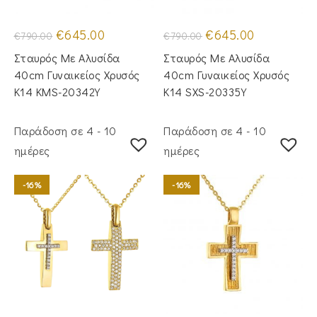
Original
Η
Original
Η
€
645.00
€
645.00
€
790.00
€
790.00
price
τρέχουσα
price
τρέχουσα
was:
τιμή
was:
τιμή
Σταυρός Με Αλυσίδα
Σταυρός Mε Aλυσίδα
€790.00.
είναι:
€790.00.
είναι:
€645.00.
€645.00.
40cm Γυναικείος Χρυσός
40cm Γυναικείος Χρυσός
Κ14 KMS-20342Y
Κ14 SXS-20335Y
Παράδοση σε 4 - 10
Παράδοση σε 4 - 10
ημέρες
ημέρες
-16%
-16%