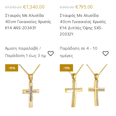
Original
Η
Original
Η
€
1,340.00
€
795.00
€
1,590.00
€
995.00
price
τρέχουσα
price
τρέχουσα
was:
τιμή
was:
τιμή
Σταυρός Με Αλυσίδα
Σταυρός Με Αλυσίδα
€1,590.00.
είναι:
€995.00.
είναι:
€1,340.00.
€795.00.
40cm Γυναικείος Χρυσός
40cm Γυναικείος Χρυσός
Κ14 ANS-20343Y
Κ14 Διπλής Όψης SXS-
20332Y
Άμεση παραλαβή /
Παράδοση σε 4 - 10
Παράδoση 1 έως 3 ημέρες
ημέρες
-19%
-15%