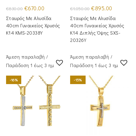
Original
Η
Original
Η
€
670.00
€
895.00
€
830.00
€
1,050.00
price
τρέχουσα
price
τρέχουσα
was:
τιμή
was:
τιμή
Σταυρός Με Αλυσίδα
Σταυρός Με Αλυσίδα
€830.00.
είναι:
€1,050.00.
είναι:
€670.00.
€895.00.
40cm Γυναικείος Χρυσός
40cm Γυναικείος Χρυσός
Κ14 KMS-20338Y
Κ14 Διπλής Όψης SXS-
20326Y
Άμεση παραλαβή /
Άμεση παραλαβή /
Παράδoση 1 έως 3 ημέρες
Παράδoση 1 έως 3 ημέρες
-16%
-15%