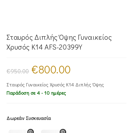
Σταυρός Διπλής Όψης Γυναικείος
Χρυσός Κ14 AFS-20399Y
€
800.00
Original
Η
price
τρέχουσα
€
950.00
was:
τιμή
€950.00.
είναι:
€800.00.
Σταυρός Γυναικείος Χρυσός Κ14 Διπλής Όψης
Παράδοση σε 4 - 10 ημέρες
Δωρεάν Συσκευασία