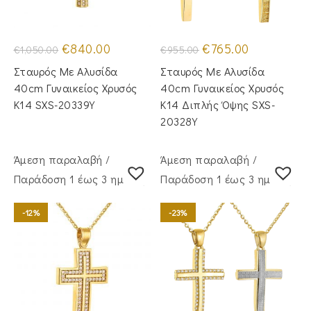
Original
Η
Original
Η
€
840.00
€
765.00
€
1,050.00
€
955.00
price
τρέχουσα
price
τρέχουσα
was:
τιμή
was:
τιμή
Σταυρός Με Αλυσίδα
Σταυρός Με Αλυσίδα
€1,050.00.
είναι:
€955.00.
είναι:
€840.00.
€765.00.
40cm Γυναικείος Χρυσός
40cm Γυναικείος Χρυσός
Κ14 SXS-20339Y
Κ14 Διπλής Όψης SXS-
20328Y
Άμεση παραλαβή /
Άμεση παραλαβή /
Παράδoση 1 έως 3 ημέρες
Παράδoση 1 έως 3 ημέρες
-12%
-23%