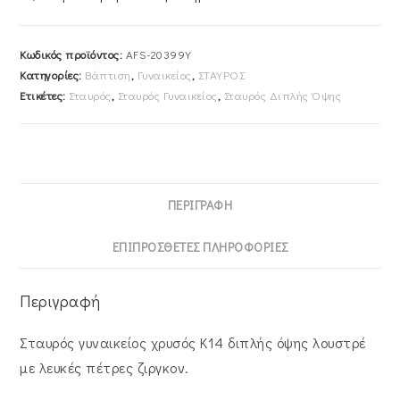
AFS-
20399Y
Κωδικός προϊόντος:
AFS-20399Y
ποσότητα
Κατηγορίες:
Βάπτιση
,
Γυναικείος
,
ΣΤΑΥΡΟΣ
Ετικέτες:
Σταυρός
,
Σταυρός Γυναικείος
,
Σταυρός Διπλής Όψης
ΠΕΡΙΓΡΑΦΉ
ΕΠΙΠΡΌΣΘΕΤΕΣ ΠΛΗΡΟΦΟΡΊΕΣ
Περιγραφή
Σταυρός γυναικείος χρυσός Κ14 διπλής όψης λουστρέ
με λευκές πέτρες ζιργκον.