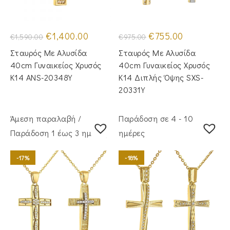
Original
Η
Original
Η
€
1,400.00
€
755.00
€
1,590.00
€
975.00
price
τρέχουσα
price
τρέχουσα
was:
τιμή
was:
τιμή
Σταυρός Με Αλυσίδα
Σταυρός Με Αλυσίδα
€1,590.00.
είναι:
€975.00.
είναι:
€1,400.00.
€755.00.
40cm Γυναικείος Χρυσός
40cm Γυναικείος Χρυσός
Κ14 ANS-20348Y
Κ14 Διπλής Όψης SXS-
20331Y
Άμεση παραλαβή /
Παράδοση σε 4 - 10
Παράδoση 1 έως 3 ημέρες
ημέρες
-17%
-18%