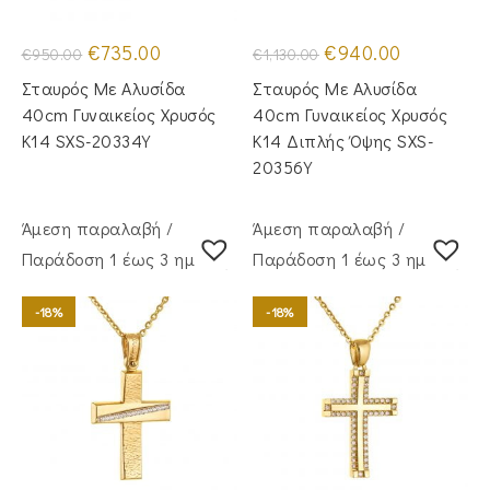
Original
Η
Original
Η
€
735.00
€
940.00
€
950.00
€
1,130.00
price
τρέχουσα
price
τρέχουσα
was:
τιμή
was:
τιμή
Σταυρός Mε Aλυσίδα
Σταυρός Με Αλυσίδα
€950.00.
είναι:
€1,130.00.
είναι:
€735.00.
€940.00.
40cm Γυναικείος Χρυσός
40cm Γυναικείος Χρυσός
Κ14 SXS-20334Y
Κ14 Διπλής Όψης SXS-
20356Y
Άμεση παραλαβή /
Άμεση παραλαβή /
Παράδoση 1 έως 3 ημέρες
Παράδoση 1 έως 3 ημέρες
-18%
-18%