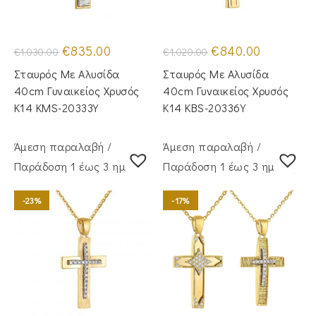
Original
Η
Original
Η
€
835.00
€
840.00
€
1,030.00
€
1,020.00
price
τρέχουσα
price
τρέχουσα
was:
τιμή
was:
τιμή
Σταυρός Mε Aλυσίδα
Σταυρός Mε Aλυσίδα
€1,030.00.
είναι:
€1,020.00.
είναι:
€835.00.
€840.00.
40cm Γυναικείος Χρυσός
40cm Γυναικείος Χρυσός
Κ14 KMS-20333Y
Κ14 KBS-20336Y
Άμεση παραλαβή /
Άμεση παραλαβή /
Παράδoση 1 έως 3 ημέρες
Παράδoση 1 έως 3 ημέρες
-23%
-17%