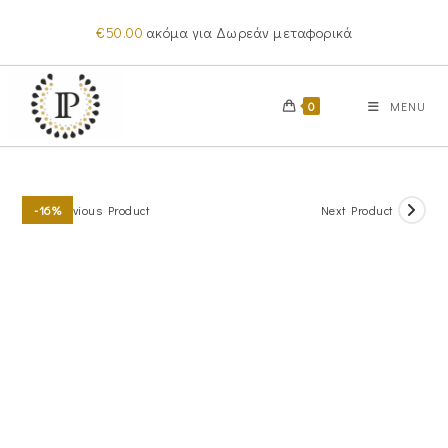
Skip
€
50.00
ακόμα για Δωρεάν μεταφορικά
to
content
0
MENU
Previous Product
Next Product
-16%