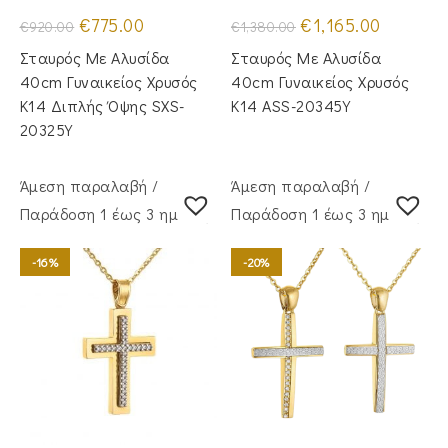
Original
Η
Original
Η
€
775.00
€
1,165.00
€
920.00
€
1,380.00
price
τρέχουσα
price
τρέχουσα
was:
τιμή
was:
τιμή
Σταυρός Με Αλυσίδα
Σταυρός Mε Aλυσίδα
€920.00.
είναι:
€1,380.00.
είναι:
€775.00.
€1,165.00.
40cm Γυναικείος Χρυσός
40cm Γυναικείος Χρυσός
Κ14 Διπλής Όψης SXS-
Κ14 ASS-20345Y
20325Y
Άμεση παραλαβή /
Άμεση παραλαβή /
Παράδoση 1 έως 3 ημέρες
Παράδoση 1 έως 3 ημέρες
-16%
-20%