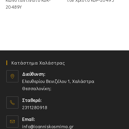
20489Y
Κατάστημα Χαλάστρας
Διεύθυνση:
Ελευθερίου Βενιζέλου 1, Χαλάστρα
Θεσσαλονίκη;
O
Σταθερό:
p
2311280918
e
n
O
Email:
s
p
O
info@ioanniskosmima.gr
i
e