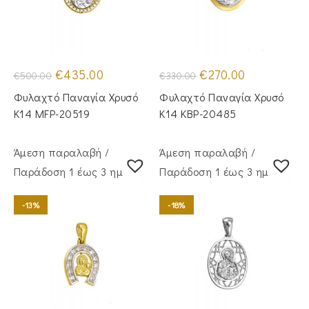
Original
Η
Original
Η
€
435.00
€
270.00
€
500.00
€
330.00
price
τρέχουσα
price
τρέχουσα
was:
τιμή
was:
τιμή
Φυλαχτό Παναγία Χρυσό
Φυλαχτό Παναγία Χρυσό
€500.00.
είναι:
€330.00.
είναι:
€435.00.
€270.00.
Κ14 MFP-20519
Κ14 KBP-20485
Άμεση παραλαβή /
Άμεση παραλαβή /
Παράδoση 1 έως 3 ημέρες
Παράδoση 1 έως 3 ημέρες
-13%
-18%