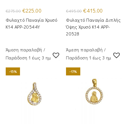
Original
Η
Original
Η
€
225.00
€
415.00
€
275.00
€
495.00
price
τρέχουσα
price
τρέχουσα
was:
τιμή
was:
τιμή
Φυλαχτό Παναγία Χρυσό
Φυλαχτό Παναγία Διπλής
€275.00.
είναι:
€495.00.
είναι:
€225.00.
€415.00.
Κ14 APP-20544Y
Όψης Χρυσό Κ14 APP-
20528
Άμεση παραλαβή /
Άμεση παραλαβή /
Παράδoση 1 έως 3 ημέρες
Παράδoση 1 έως 3 ημέρες
-15%
-17%