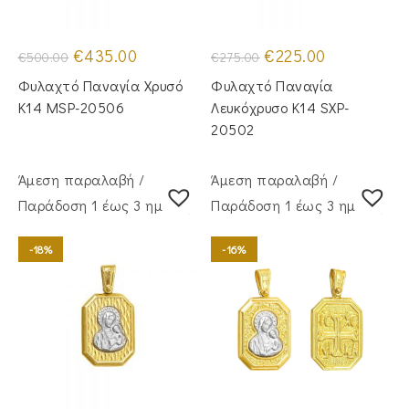
Original
Η
Original
Η
€
435.00
€
225.00
€
500.00
€
275.00
price
τρέχουσα
price
τρέχουσα
was:
τιμή
was:
τιμή
Φυλαχτό Παναγία Χρυσό
Φυλαχτό Παναγία
€500.00.
είναι:
€275.00.
είναι:
€435.00.
€225.00.
Κ14 MSP-20506
Λευκόχρυσο Κ14 SXP-
20502
Άμεση παραλαβή /
Άμεση παραλαβή /
Παράδoση 1 έως 3 ημέρες
Παράδoση 1 έως 3 ημέρες
-18%
-16%