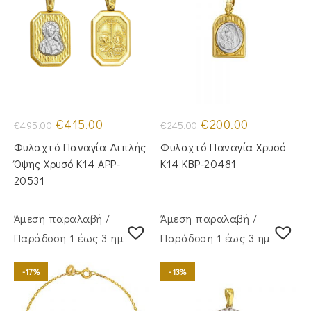
Original
Η
Original
Η
€
415.00
€
200.00
€
495.00
€
245.00
price
τρέχουσα
price
τρέχουσα
was:
τιμή
was:
τιμή
Φυλαχτό Παναγία Διπλής
Φυλαχτό Παναγία Χρυσό
€495.00.
είναι:
€245.00.
είναι:
€415.00.
€200.00.
Όψης Χρυσό Κ14 APP-
Κ14 KBP-20481
20531
Άμεση παραλαβή /
Άμεση παραλαβή /
Παράδoση 1 έως 3 ημέρες
Παράδoση 1 έως 3 ημέρες
-17%
-13%