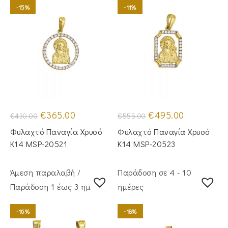
-15%
-11%
Original
Η
Original
Η
€
365.00
€
495.00
€
430.00
€
555.00
price
τρέχουσα
price
τρέχουσα
was:
τιμή
was:
τιμή
Φυλαχτό Παναγία Χρυσό
Φυλαχτό Παναγία Χρυσό
€430.00.
είναι:
€555.00.
είναι:
€365.00.
€495.00.
Κ14 MSP-20521
Κ14 MSP-20523
Άμεση παραλαβή /
Παράδοση σε 4 - 10
Παράδoση 1 έως 3 ημέρες
ημέρες
-16%
-18%