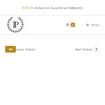
Skip
€
50.00
ακόμα για Δωρεάν μεταφορικά
to
content
0
MENU
Previous Product
Next Product
-8%