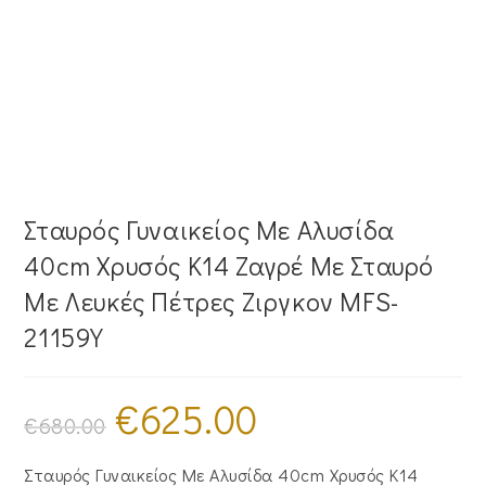
Σταυρός Γυναικείος Με Αλυσίδα
40cm Χρυσός Κ14 Ζαγρέ Με Σταυρό
Με Λευκές Πέτρες Ζιργκον MFS-
21159Y
€
625.00
Original
Η
price
τρέχουσα
€
680.00
was:
τιμή
€680.00.
είναι:
€625.00.
Σταυρός Γυναικείος Με Αλυσίδα 40cm Χρυσός Κ14