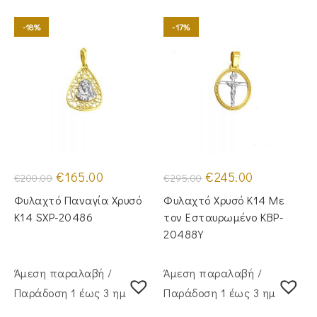
-18%
-17%
Original
Η
Original
Η
€
165.00
€
245.00
€
200.00
€
295.00
price
τρέχουσα
price
τρέχουσα
was:
τιμή
was:
τιμή
Φυλαχτό Παναγία Χρυσό
Φυλαχτό Χρυσό Κ14 Με
€200.00.
είναι:
€295.00.
είναι:
€165.00.
€245.00.
Κ14 SXP-20486
τον Εσταυρωμένο KBP-
20488Y
Άμεση παραλαβή /
Άμεση παραλαβή /
Παράδoση 1 έως 3 ημέρες
Παράδoση 1 έως 3 ημέρες