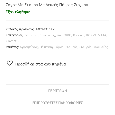
Ζαγρέ Με Σταυρό Με Λευκές Πέτρες Ζιργκον
Εξαντλήθηκε
Κωδικός προϊόντος:
MFS-21159Y
Κατηγορίες:
Βάπτιση
,
Γυναικείος
,
έως 300€
,
Κορίτσι
,
ΚΟΣΜΗΜΑΤΑ
,
ΣΤΑΥΡΟΣ
Ετικέτες:
Αρραβώνας
,
Βάπτιση
,
Γάμος
,
Σταυρός
,
Σταυρός Γυναικείος
Προσθήκη στα αγαπημένα
ΠΕΡΙΓΡΑΦΉ
ΕΠΙΠΡΌΣΘΕΤΕΣ ΠΛΗΡΟΦΟΡΊΕΣ