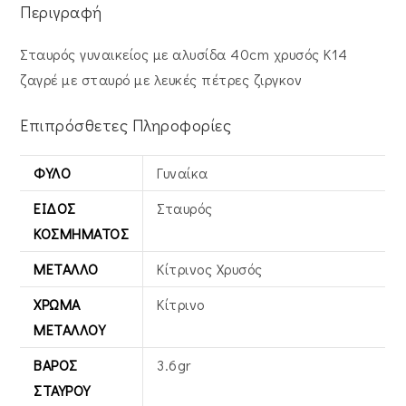
Περιγραφή
Σταυρός γυναικείος με αλυσίδα 40cm χρυσός Κ14
ζαγρέ με σταυρό με λευκές πέτρες ζιργκον
Επιπρόσθετες Πληροφορίες
ΦΎΛΟ
Γυναίκα
ΕΊΔΟΣ
Σταυρός
ΚΟΣΜΉΜΑΤΟΣ
ΜΈΤΑΛΛΟ
Κίτρινος Xρυσός
ΧΡΏΜΑ
Κίτρινο
ΜΕΤΆΛΛΟΥ
ΒΆΡΟΣ
3.6gr
ΣΤΑΥΡΟΎ