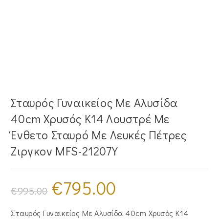
Σταυρός Γυναικείος Με Αλυσίδα
40cm Χρυσός Κ14 Λουστρέ Με
Ένθετο Σταυρό Με Λευκές Πέτρες
Ζιργκον MFS-21207Y
€
795.00
Original
Η
price
τρέχουσα
€
995.00
was:
τιμή
€995.00.
είναι:
€795.00.
Σταυρός Γυναικείος Με Αλυσίδα 40cm Χρυσός Κ14