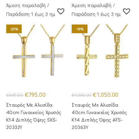
Άμεση παραλαβή /
Άμεση παραλαβή /
Παράδoση 1 έως 3 ημέρες
Παράδoση 1 έως 3 ημέρες
-20%
-19%
Original
Η
Original
Η
€
795.00
€
1,050.00
€
995.00
€
1,290.00
price
τρέχουσα
price
τρέχουσα
was:
τιμή
was:
τιμή
Σταυρός Με Αλυσίδα
Σταυρός Mε Aλυσίδα
€995.00.
είναι:
€1,290.00.
είναι:
€795.00.
€1,050.00
40cm Γυναικείος Χρυσός
40cm Γυναικείος Χρυσός
Κ14 Διπλής Όψης SXS-
Κ14 Διπλής Όψης AFS-
20332Y
20363Y