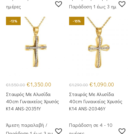
ημέρες
Παράδoση 1 έως 3 ημέρες
-13%
-16%
Original
Η
Original
Η
€
1,350.00
€
1,090.00
€
1,550.00
€
1,290.00
price
τρέχουσα
price
τρέχουσα
was:
τιμή
was:
τιμή
Σταυρός Με Αλυσίδα
Σταυρός Mε Aλυσίδα
€1,550.00.
είναι:
€1,290.00.
είναι:
€1,350.00.
€1,090.00
40cm Γυναικείος Χρυσός
40cm Γυναικείος Χρυσός
Κ14 ANS-20351Y
Κ14 ANS-20346Y
Άμεση παραλαβή /
Παράδοση σε 4 - 10
Παράδoση 1 έως 3 ημέρες
ημέρες