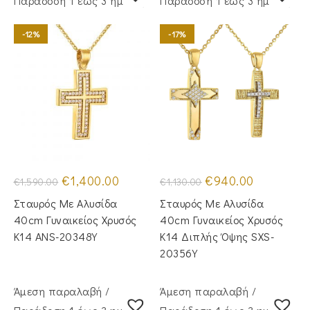
Παράδoση 1 έως 3 ημέρες
Παράδoση 1 έως 3 ημέρες
-12%
-17%
Original
Η
Original
Η
€
1,400.00
€
940.00
€
1,590.00
€
1,130.00
price
τρέχουσα
price
τρέχουσα
was:
τιμή
was:
τιμή
Σταυρός Με Αλυσίδα
Σταυρός Με Αλυσίδα
€1,590.00.
είναι:
€1,130.00.
είναι:
€1,400.00.
€940.00.
40cm Γυναικείος Χρυσός
40cm Γυναικείος Χρυσός
Κ14 ANS-20348Y
Κ14 Διπλής Όψης SXS-
20356Y
Άμεση παραλαβή /
Άμεση παραλαβή /