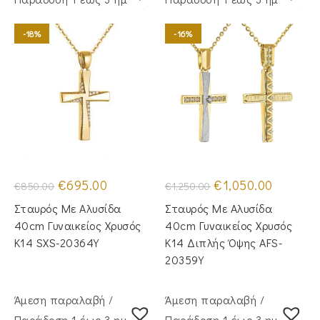
-18%
-16%
Original
Η
Original
Η
€
695.00
€
1,050.00
€
850.00
€
1,250.00
price
τρέχουσα
price
τρέχουσα
was:
τιμή
was:
τιμή
Σταυρός Με Αλυσίδα
Σταυρός Με Αλυσίδα
€850.00.
είναι:
€1,250.00.
είναι:
€695.00.
€1,050.00
40cm Γυναικείος Χρυσός
40cm Γυναικείος Χρυσός
Κ14 SXS-20364Y
Κ14 Διπλής Όψης AFS-
20359Y
Άμεση παραλαβή /
Άμεση παραλαβή /
Παράδoση 1 έως 3 ημέρες
Παράδoση 1 έως 3 ημέρες