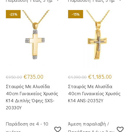
-23%
-15%
Original
Η
Original
Η
€
735.00
€
1,185.00
€
950.00
€
1,390.00
price
τρέχουσα
price
τρέχουσα
was:
τιμή
was:
τιμή
Σταυρός Με Αλυσίδα
Σταυρός Με Αλυσίδα
€950.00.
είναι:
€1,390.00.
είναι:
€735.00.
€1,185.00.
40cm Γυναικείος Χρυσός
40cm Γυναικείος Χρυσός
Κ14 Διπλής Όψης SXS-
Κ14 ANS-20352Y
20330Y
Παράδοση σε 4 - 10
Άμεση παραλαβή /
ημέρες
Παράδoση 1 έως 3 ημέρες