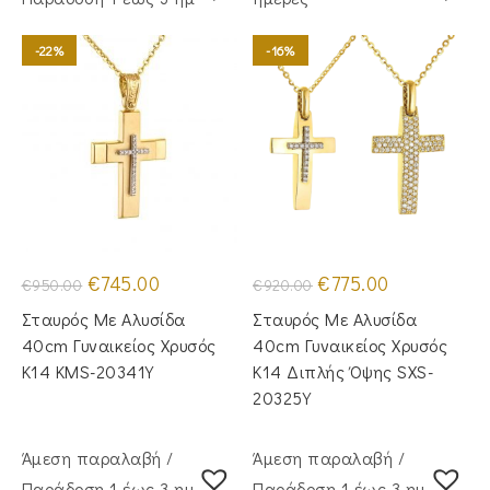
-22%
-16%
Original
Η
Original
Η
€
745.00
€
775.00
€
950.00
€
920.00
price
τρέχουσα
price
τρέχουσα
was:
τιμή
was:
τιμή
Σταυρός Με Αλυσίδα
Σταυρός Με Αλυσίδα
€950.00.
είναι:
€920.00.
είναι:
€745.00.
€775.00.
40cm Γυναικείος Χρυσός
40cm Γυναικείος Χρυσός
Κ14 KMS-20341Y
Κ14 Διπλής Όψης SXS-
20325Y
Άμεση παραλαβή /
Άμεση παραλαβή /
Παράδoση 1 έως 3 ημέρες
Παράδoση 1 έως 3 ημέρες