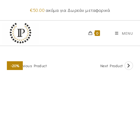
Skip
€
50.00
ακόμα για Δωρεάν μεταφορικά
to
content
0
MENU
Previous Product
Next Product
-20%