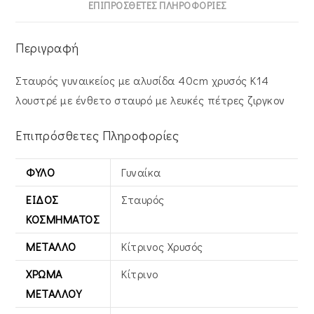
21207Y
ΕΠΙΠΡΌΣΘΕΤΕΣ ΠΛΗΡΟΦΟΡΊΕΣ
ποσότητα
Περιγραφή
Σταυρός γυναικείος με αλυσίδα 40cm χρυσός Κ14
λουστρέ με ένθετο σταυρό με λευκές πέτρες ζιργκον
Επιπρόσθετες Πληροφορίες
ΦΎΛΟ
Γυναίκα
ΕΊΔΟΣ
Σταυρός
ΚΟΣΜΉΜΑΤΟΣ
ΜΈΤΑΛΛΟ
Κίτρινος Xρυσός
ΧΡΏΜΑ
Κίτρινο
ΜΕΤΆΛΛΟΥ