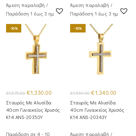
Άμεση παραλαβή /
Άμεση παραλαβή /
Παράδoση 1 έως 3 ημέρες
Παράδoση 1 έως 3 ημέρες
-16%
-16%
Original
Η
Original
Η
€
1,330.00
€
1,340.00
€
1,575.00
€
1,590.00
price
τρέχουσα
price
τρέχουσα
was:
τιμή
was:
τιμή
Σταυρός Mε Aλυσίδα
Σταυρός Με Αλυσίδα
€1,575.00.
είναι:
€1,590.00.
είναι:
€1,330.00.
€1,340.00
40cm Γυναικείος Χρυσός
40cm Γυναικείος Χρυσός
Κ14 ANS-20350Y
Κ14 ANS-20343Y
Παράδοση σε 4 - 10
Άμεση παραλαβή /