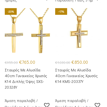
-20%
-17%
Original
Η
Original
Η
€
765.00
€
850.00
€
955.00
€
1,030.00
price
τρέχουσα
price
τρέχουσα
was:
τιμή
was:
τιμή
Σταυρός Με Αλυσίδα
Σταυρός Με Αλυσίδα
€955.00.
είναι:
€1,030.00.
είναι:
€765.00.
€850.00.
40cm Γυναικείος Χρυσός
40cm Γυναικείος Χρυσός
Κ14 Διπλής Όψης SXS-
Κ14 KMS-20337Y
20328Y
Άμεση παραλαβή /
Άμεση παραλαβή /