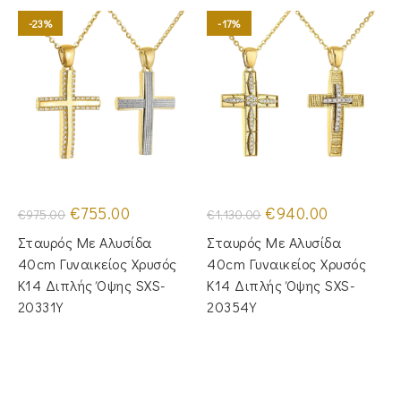
-23%
-17%
Original
Η
Original
Η
€
755.00
€
940.00
€
975.00
€
1,130.00
price
τρέχουσα
price
τρέχουσα
was:
τιμή
was:
τιμή
Σταυρός Με Αλυσίδα
Σταυρός Με Αλυσίδα
€975.00.
είναι:
€1,130.00.
είναι:
€755.00.
€940.00.
40cm Γυναικείος Χρυσός
40cm Γυναικείος Χρυσός
Κ14 Διπλής Όψης SXS-
Κ14 Διπλής Όψης SXS-
20331Y
20354Y