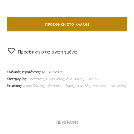
Σταυρός
Γυναικείος
ΠΡΟΣΘΉΚΗ ΣΤΟ ΚΑΛΆΘΙ
Με
Αλυσίδα
40cm
Προσθήκη στα αγαπημένα
Χρυσός
Κ14
Λουστρέ
Κωδικός προϊόντος:
MFS-21207Y
Με
Κατηγορίες:
Βάπτιση
,
Γυναικείος
,
έως 300€
,
ΣΤΑΥΡΟΣ
Ένθετο
Ετικέτες:
Αρραβώνας
,
Βάπτιση
,
Γάμος
,
Σταυρός
,
Σταυρός Γυναικείος
Σταυρό
Με
Λευκές
Πέτρες
Ζιργκον
ΠΕΡΙΓΡΑΦΉ
MFS-