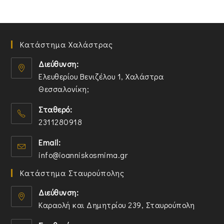
Κατάστημα Χαλάστρας
Διεύθυνση:
Ελευθερίου Βενιζέλου 1, Χαλάστρα
Θεσσαλονίκη;
O
Σταθερό:
p
2311280918
e
n
O
Email:
s
p
O
info@ioanniskosmima.gr
i
e
p
n
n
Κατάστημα Σταυρούπολης
e
a
s
n
n
i
Διεύθυνση:
s
e
n
Καραολή και Δημητρίου 239, Σταυρούπολη
i
w
y
O
n
t
o