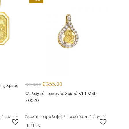
Original
Η
€
355.00
€
420.00
ης Χρυσό
price
τρέχουσα
was:
τιμή
Φυλαχτό Παναγία Χρυσό Κ14 MSP-
€420.00.
είναι:
€355.00.
20520
 1 έως 3
Άμεση παραλαβή / Παράδoση 1 έως 3
ημέρες