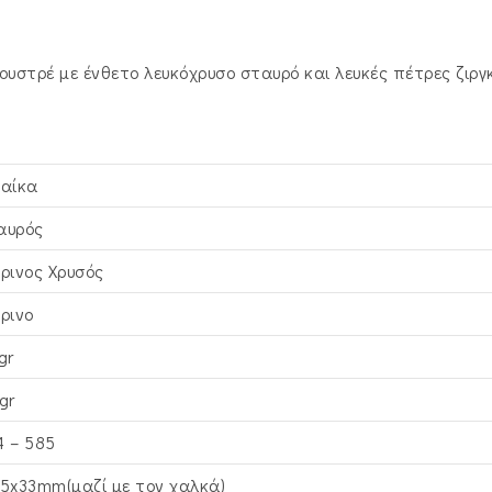
ουστρέ με ένθετο λευκόχρυσο σταυρό και λευκές πέτρες ζιργ
ναίκα
αυρός
τρινος Xρυσός
τρινο
gr
gr
4 – 585
,5x33mm(μαζί με τον χαλκά)