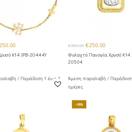
iginal
Η
Original
Η
250.00
€
250.00
€
300.00
ice
τρέχουσα
price
τρέχουσα
s:
τιμή
was:
τιμή
Χρυσό Κ14 IPB-20444Y
Φυλαχτό Παναγία Χρυσό Κ14 
00.00.
είναι:
€300.00.
είναι:
€250.00.
€250.00.
20504
ραλαβή / Παράδoση 1 έως 3
Άμεση παραλαβή / Παράδoση
ημέρες
-18%