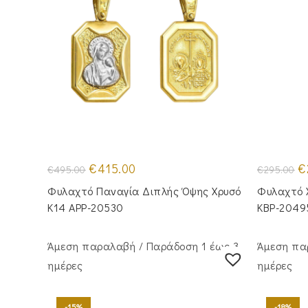
Original
Η
Or
€
415.00
€
€
495.00
€
295.00
price
τρέχουσα
pr
was:
τιμή
wa
Φυλαχτό Παναγία Διπλής Όψης Χρυσό
Φυλαχτό 
€495.00.
είναι:
€2
€415.00.
Κ14 APP-20530
KBP-2049
Άμεση παραλαβή / Παράδoση 1 έως 3
Άμεση πα
ημέρες
ημέρες
-15%
-18%