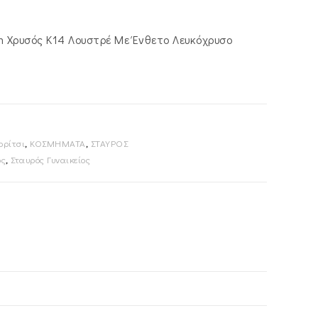
m Χρυσός Κ14 Λουστρέ Με Ένθετο Λευκόχρυσο
ορίτσι
,
ΚΟΣΜΗΜΑΤΑ
,
ΣΤΑΥΡΟΣ
ός
,
Σταυρός Γυναικείος