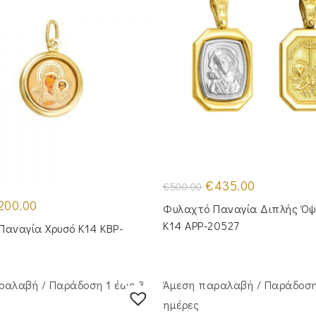
Original
Η
€
435.00
€
500.00
price
τρέχουσα
iginal
Η
was:
τιμή
200.00
Φυλαχτό Παναγία Διπλής Όψ
ice
τρέχουσα
€500.00.
είναι:
s:
τιμή
€435.00.
Κ14 APP-20527
Παναγία Χρυσό Κ14 KBP-
45.00.
είναι:
€200.00.
ραλαβή / Παράδoση 1 έως 3
Άμεση παραλαβή / Παράδoση
ημέρες