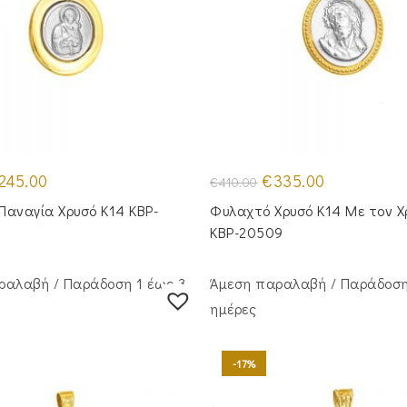
iginal
Η
Original
Η
245.00
€
335.00
€
410.00
ice
τρέχουσα
price
τρέχουσα
s:
τιμή
was:
τιμή
Παναγία Χρυσό Κ14 KBP-
Φυλαχτό Χρυσό Κ14 Με τον Χ
95.00.
είναι:
€410.00.
είναι:
€245.00.
€335.00.
KBP-20509
ραλαβή / Παράδoση 1 έως 3
Άμεση παραλαβή / Παράδoση
ημέρες
-17%