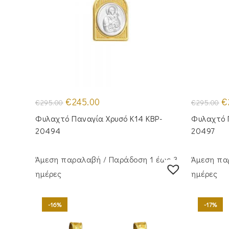
Original
Η
Or
€
245.00
€
€
295.00
€
295.00
price
τρέχουσα
pr
was:
τιμή
wa
Φυλαχτό Παναγία Χρυσό Κ14 KBP-
Φυλαχτό 
€295.00.
είναι:
€2
€245.00.
20494
20497
Άμεση παραλαβή / Παράδoση 1 έως 3
Άμεση πα
ημέρες
ημέρες
-16%
-17%