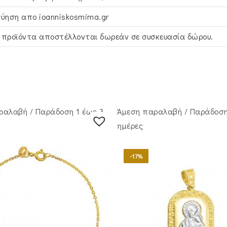
γύηση απο ioanniskosmima.gr
 προϊόντα αποστέλλονται δωρεάν σε συσκευασία δώρου.
ραλαβή / Παράδoση 1 έως 3
Άμεση παραλαβή / Παράδoση
ημέρες
-17%