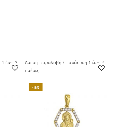
 1 έως 3
Άμεση παραλαβή / Παράδoση 1 έως 3
ημέρες
-18%