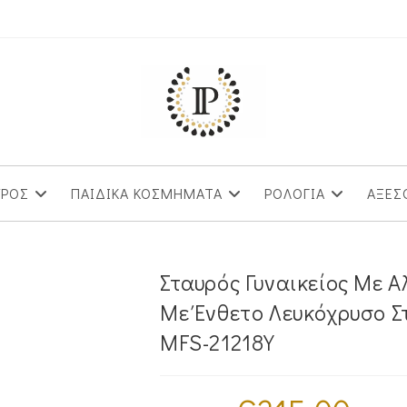
ΥΡΟΣ
ΠΑΙΔΙΚΑ ΚΟΣΜΗΜΑΤΑ
ΡΟΛΟΓΙΑ
ΑΞΕΣ
Σταυρός Γυναικείος Με 
Με Ένθετο Λευκόχρυσο Σ
MFS-21218Y
Original
Η