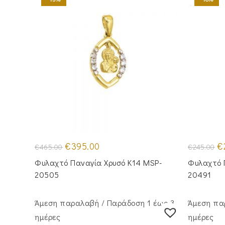
Original
Η
Or
€
395.00
€
€
465.00
€
245.00
price
τρέχουσα
pr
was:
τιμή
wa
Φυλαχτό Παναγία Χρυσό Κ14 MSP-
Φυλαχτό 
€465.00.
είναι:
€2
€395.00.
20505
20491
Άμεση παραλαβή / Παράδoση 1 έως 3
Άμεση πα
ημέρες
ημέρες