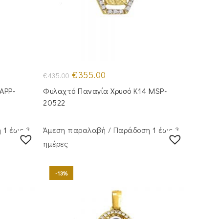
Original
Η
€
355.00
€
435.00
price
τρέχουσα
was:
τιμή
APP-
Φυλαχτό Παναγία Χρυσό Κ14 MSP-
€435.00.
είναι:
€355.00.
20522
 1 έως 3
Άμεση παραλαβή / Παράδoση 1 έως 3
ημέρες
-13%