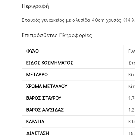
Περιγραφή
Σταυρός γυναικείος με αλυσίδα 40cm χρυσός Κ14 λ
Επιπρόσθετες Πληροφορίες
ΦΎΛΟ
Γυ
ΕΊΔΟΣ ΚΟΣΜΉΜΑΤΟΣ
Στ
ΜΈΤΑΛΛΟ
Κί
ΧΡΏΜΑ ΜΕΤΆΛΛΟΥ
Κί
ΒΆΡΟΣ ΣΤΑΥΡΟΎ
1.7
ΒΆΡΟΣ ΑΛΥΣΊΔΑΣ
1.2
ΚΑΡΆΤΙΑ
Κ1
ΔΙΆΣΤΑΣΗ
18