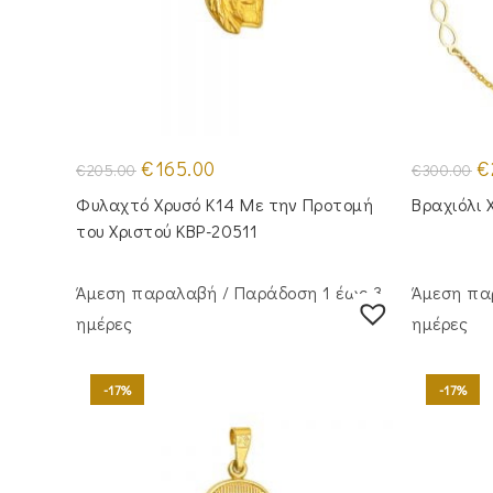
Original
Η
Or
€
165.00
€
€
205.00
€
300.00
price
τρέχουσα
pr
was:
τιμή
wa
Φυλαχτό Χρυσό Κ14 Με την Προτομή
Βραχιόλι 
€205.00.
είναι:
€3
€165.00.
του Χριστού KBP-20511
Άμεση παραλαβή / Παράδoση 1 έως 3
Άμεση πα
ημέρες
ημέρες
-17%
-17%