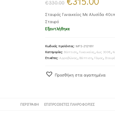
€
315.00
price
τρέχουσα
€
330.00
was:
τιμή
€330.00.
είναι:
€315.00.
Σταυρός Γυναικείος Με Αλυσίδα 40c
Σταυρό
Εξαντλήθηκε
Κωδικός προϊόντος:
MFS-21218Y
Κατηγορίες:
Βάπτιση
,
Γυναικείος
,
έως 300€
,
Κ
Ετικέτες:
Αρραβώνας
,
Βάπτιση
,
Γάμος
,
Σταυρ
Προσθήκη στα αγαπημένα
ΠΕΡΙΓΡΑΦΉ
ΕΠΙΠΡΌΣΘΕΤΕΣ ΠΛΗΡΟΦΟΡΊΕΣ