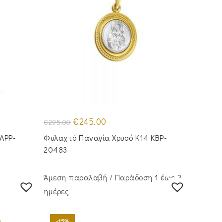
Original
Η
€
245.00
€
295.00
price
τρέχουσα
was:
τιμή
APP-
Φυλαχτό Παναγία Χρυσό Κ14 KBP-
€295.00.
είναι:
€245.00.
20483
Άμεση παραλαβή / Παράδoση 1 έως 3
ημέρες
-15%