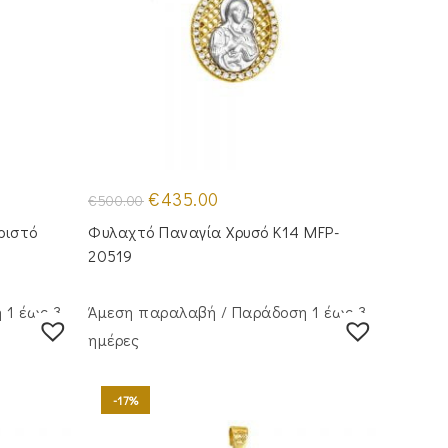
Original
Η
€
435.00
€
500.00
price
τρέχουσα
was:
τιμή
ριστό
Φυλαχτό Παναγία Χρυσό Κ14 MFP-
€500.00.
είναι:
€435.00.
20519
 1 έως 3
Άμεση παραλαβή / Παράδoση 1 έως 3
ημέρες
-17%