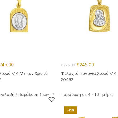
iginal
Η
Original
Η
245.00
€
245.00
€
295.00
ice
τρέχουσα
price
τρέχουσα
s:
τιμή
was:
τιμή
Χρυσό Κ14 Με τον Χριστό
Φυλαχτό Παναγία Χρυσό Κ14 
95.00.
είναι:
€295.00.
είναι:
€245.00.
€245.00.
5
20482
ραλαβή / Παράδoση 1 έως 3
Παράδοση σε 4 - 10 ημέρες
-13%