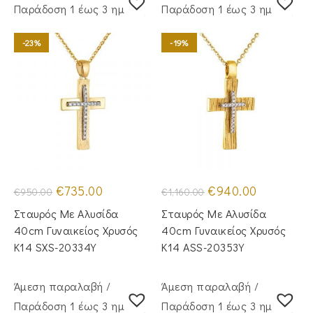
Παράδoση 1 έως 3 ημέρες
Παράδoση 1 έως 3 ημέρες
-23%
-19%
Original
Η
Original
Η
€
735.00
€
940.00
€
950.00
€
1,160.00
price
τρέχουσα
price
τρέχουσα
was:
τιμή
was:
τιμή
Σταυρός Mε Aλυσίδα
Σταυρός Με Αλυσίδα
€950.00.
είναι:
€1,160.00.
είναι:
€735.00.
€940.00.
40cm Γυναικείος Χρυσός
40cm Γυναικείος Χρυσός
Κ14 SXS-20334Y
Κ14 ASS-20353Y
Άμεση παραλαβή /
Άμεση παραλαβή /
Παράδoση 1 έως 3 ημέρες
Παράδoση 1 έως 3 ημέρες