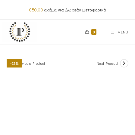
Skip
€
50.00
ακόμα για Δωρεάν μεταφορικά
to
content
0
MENU
Previous Product
Next Product
-22%