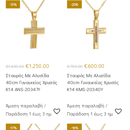
-13%
-20%
Original
Η
Original
Η
€
1,250.00
€
600.00
€
1,430.00
€
750.00
price
τρέχουσα
price
τρέχουσα
was:
τιμή
was:
τιμή
Σταυρός Mε Aλυσίδα
Σταυρός Με Αλυσίδα
€1,430.00.
είναι:
€750.00.
είναι:
€1,250.00.
€600.00.
40cm Γυναικείος Χρυσός
40cm Γυναικείος Χρυσός
Κ14 ANS-20347Y
Κ14 KMS-20340Y
Άμεση παραλαβή /
Άμεση παραλαβή /
Παράδoση 1 έως 3 ημέρες
Παράδoση 1 έως 3 ημέρες
-17%
-16%