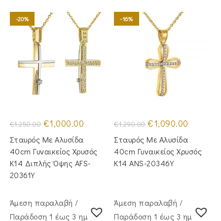
-20%
-16%
Original
Η
Original
Η
€
1,000.00
€
1,090.00
€
1,250.00
€
1,290.00
price
τρέχουσα
price
τρέχουσα
was:
τιμή
was:
τιμή
Σταυρός Με Αλυσίδα
Σταυρός Mε Aλυσίδα
€1,250.00.
είναι:
€1,290.00.
είναι:
€1,000.00.
€1,090.00
40cm Γυναικείος Χρυσός
40cm Γυναικείος Χρυσός
Κ14 Διπλής Όψης AFS-
Κ14 ANS-20346Y
20361Y
Άμεση παραλαβή /
Άμεση παραλαβή /
Παράδoση 1 έως 3 ημέρες
Παράδoση 1 έως 3 ημέρες