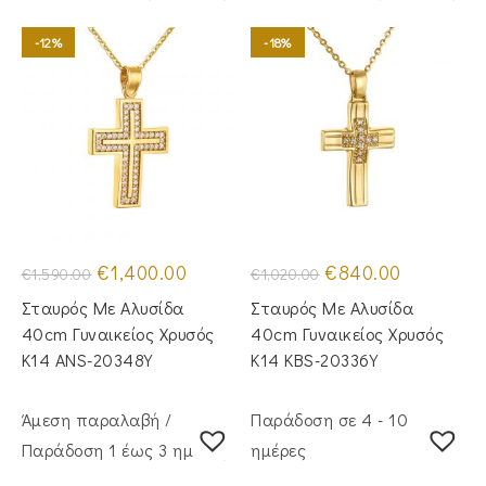
-12%
-18%
Original
Η
Original
Η
€
1,400.00
€
840.00
€
1,590.00
€
1,020.00
price
τρέχουσα
price
τρέχουσα
was:
τιμή
was:
τιμή
Σταυρός Με Αλυσίδα
Σταυρός Mε Aλυσίδα
€1,590.00.
είναι:
€1,020.00.
είναι:
€1,400.00.
€840.00.
40cm Γυναικείος Χρυσός
40cm Γυναικείος Χρυσός
Κ14 ANS-20348Y
Κ14 KBS-20336Y
Άμεση παραλαβή /
Παράδοση σε 4 - 10
Παράδoση 1 έως 3 ημέρες
ημέρες