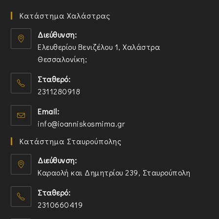
Κατάστημα Χαλάστρας
Διεύθυνση:
Ελευθερίου Βενιζέλου 1, Χαλάστρα
Θεσσαλονίκη;
O
Σταθερό:
p
2311280918
e
n
O
Email:
s
p
O
info@ioanniskosmima.gr
i
e
p
n
n
Κατάστημα Σταυρούπολης
e
a
s
n
n
i
Διεύθυνση:
s
e
n
Καραολή και Δημητρίου 239, Σταυρούπολη
i
w
y
O
n
t
o
Σταθερό:
p
y
a
u
2310660419
e
o
b
r
n
O
u