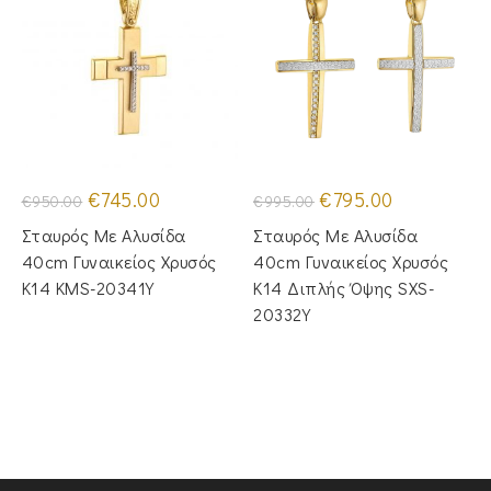
Original
Η
Original
Η
€
745.00
€
795.00
€
950.00
€
995.00
price
τρέχουσα
price
τρέχουσα
was:
τιμή
was:
τιμή
Σταυρός Με Αλυσίδα
Σταυρός Με Αλυσίδα
€950.00.
είναι:
€995.00.
είναι:
€745.00.
€795.00.
40cm Γυναικείος Χρυσός
40cm Γυναικείος Χρυσός
Κ14 KMS-20341Y
Κ14 Διπλής Όψης SXS-
20332Y