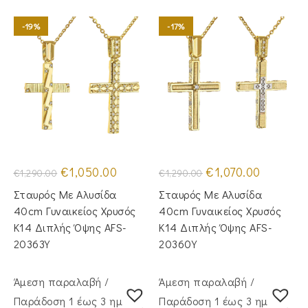
-19%
-17%
Original
Η
Original
Η
€
1,050.00
€
1,070.00
€
1,290.00
€
1,290.00
price
τρέχουσα
price
τρέχουσα
was:
τιμή
was:
τιμή
Σταυρός Mε Aλυσίδα
Σταυρός Με Αλυσίδα
€1,290.00.
είναι:
€1,290.00.
είναι:
€1,050.00.
€1,070.00.
40cm Γυναικείος Χρυσός
40cm Γυναικείος Χρυσός
Κ14 Διπλής Όψης AFS-
Κ14 Διπλής Όψης AFS-
20363Y
20360Y
Άμεση παραλαβή /
Άμεση παραλαβή /
Παράδoση 1 έως 3 ημέρες
Παράδoση 1 έως 3 ημέρες