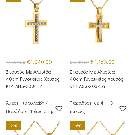
Original
Η
Original
Η
€
1,340.00
€
1,165.00
€
1,590.00
€
1,380.00
price
τρέχουσα
price
τρέχουσα
was:
τιμή
was:
τιμή
Σταυρός Με Αλυσίδα
Σταυρός Mε Aλυσίδα
€1,590.00.
είναι:
€1,380.00.
είναι:
€1,340.00.
€1,165.00.
40cm Γυναικείος Χρυσός
40cm Γυναικείος Χρυσός
Κ14 ANS-20343Y
Κ14 ASS-20345Y
Άμεση παραλαβή /
Παράδοση σε 4 - 10
Παράδoση 1 έως 3 ημέρες
ημέρες
-21%
-16%