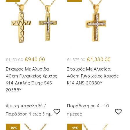
Original
Η
Original
Η
€
940.00
€
1,330.00
€
1,130.00
€
1,575.00
price
τρέχουσα
price
τρέχουσα
was:
τιμή
was:
τιμή
Σταυρός Με Αλυσίδα
Σταυρός Mε Aλυσίδα
€1,130.00.
είναι:
€1,575.00.
είναι:
€940.00.
€1,330.00.
40cm Γυναικείος Χρυσός
40cm Γυναικείος Χρυσός
Κ14 Διπλής Όψης SXS-
Κ14 ANS-20350Y
20355Y
Άμεση παραλαβή /
Παράδοση σε 4 - 10
Παράδoση 1 έως 3 ημέρες
ημέρες
-16%
-16%