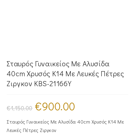
Σταυρός Γυναικείος Με Αλυσίδα
40cm Χρυσός Κ14 Με Λευκές Πέτρες
Ζιργκον KBS-21166Y
€
900.00
Original
Η
price
τρέχουσα
€
1,150.00
was:
τιμή
€1,150.00.
είναι:
€900.00.
Σταυρός Γυναικείος Με Αλυσίδα 40cm Χρυσός Κ14 Με
Λευκές Πέτρες Ζιργκον