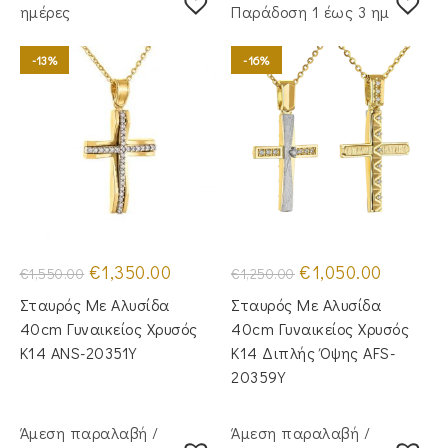
ημέρες
Παράδoση 1 έως 3 ημέρες
-13%
-16%
Original
Η
Original
Η
€
1,350.00
€
1,050.00
€
1,550.00
€
1,250.00
price
τρέχουσα
price
τρέχουσα
was:
τιμή
was:
τιμή
Σταυρός Με Αλυσίδα
Σταυρός Με Αλυσίδα
€1,550.00.
είναι:
€1,250.00.
είναι:
€1,350.00.
€1,050.00
40cm Γυναικείος Χρυσός
40cm Γυναικείος Χρυσός
Κ14 ANS-20351Y
Κ14 Διπλής Όψης AFS-
20359Y
Άμεση παραλαβή /
Άμεση παραλαβή /