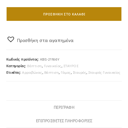
Σταυρός
Γυναικείος
ΠΡΟΣΘΉΚΗ ΣΤΟ ΚΑΛΆΘΙ
Με
Αλυσίδα
40cm
Προσθήκη στα αγαπημένα
Χρυσός
Κ14
Με
Κωδικός προϊόντος:
KBS-21166Y
Λευκές
Κατηγορίες:
Βάπτιση
,
Γυναικείος
,
ΣΤΑΥΡΟΣ
Πέτρες
Ετικέτες:
Αρραβώνας
,
Βάπτιση
,
Γάμος
,
Σταυρός
,
Σταυρός Γυναικείος
Ζιργκον
KBS-
21166Y
ποσότητα
ΠΕΡΙΓΡΑΦΉ
ΕΠΙΠΡΌΣΘΕΤΕΣ ΠΛΗΡΟΦΟΡΊΕΣ