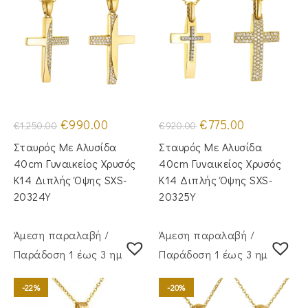
Original
Η
Original
Η
€
990.00
€
775.00
€
1,250.00
€
920.00
price
τρέχουσα
price
τρέχουσα
was:
τιμή
was:
τιμή
Σταυρός Με Αλυσίδα
Σταυρός Με Αλυσίδα
€1,250.00.
είναι:
€920.00.
είναι:
€990.00.
€775.00.
40cm Γυναικείος Χρυσός
40cm Γυναικείος Χρυσός
Κ14 Διπλής Όψης SXS-
Κ14 Διπλής Όψης SXS-
20324Y
20325Y
Άμεση παραλαβή /
Άμεση παραλαβή /
Παράδoση 1 έως 3 ημέρες
Παράδoση 1 έως 3 ημέρες
-22%
-20%