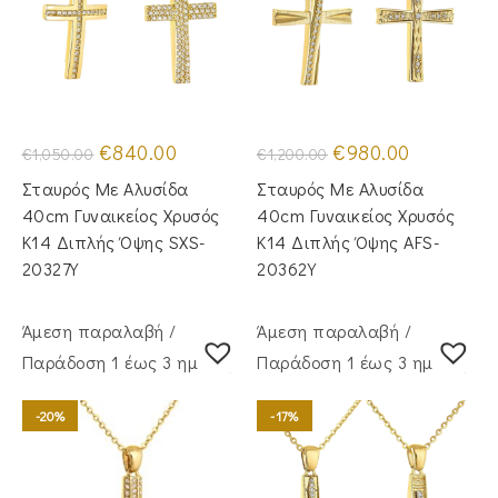
Original
Η
Original
Η
€
840.00
€
980.00
€
1,050.00
€
1,200.00
price
τρέχουσα
price
τρέχουσα
was:
τιμή
was:
τιμή
Σταυρός Με Αλυσίδα
Σταυρός Mε Aλυσίδα
€1,050.00.
είναι:
€1,200.00.
είναι:
€840.00.
€980.00.
40cm Γυναικείος Χρυσός
40cm Γυναικείος Χρυσός
Κ14 Διπλής Όψης SXS-
Κ14 Διπλής Όψης AFS-
20327Y
20362Y
Άμεση παραλαβή /
Άμεση παραλαβή /
Παράδoση 1 έως 3 ημέρες
Παράδoση 1 έως 3 ημέρες
-20%
-17%