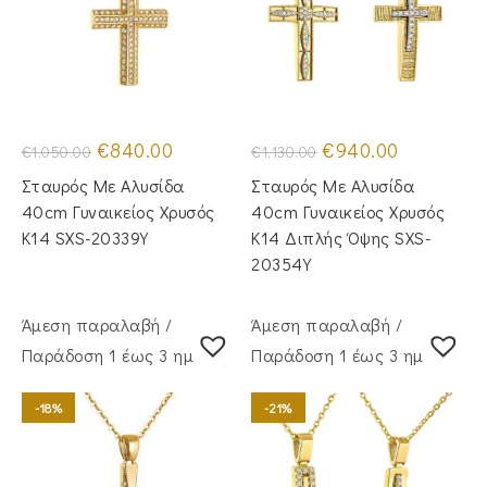
Original
Η
Original
Η
€
840.00
€
940.00
€
1,050.00
€
1,130.00
price
τρέχουσα
price
τρέχουσα
was:
τιμή
was:
τιμή
Σταυρός Με Αλυσίδα
Σταυρός Με Αλυσίδα
€1,050.00.
είναι:
€1,130.00.
είναι:
€840.00.
€940.00.
40cm Γυναικείος Χρυσός
40cm Γυναικείος Χρυσός
Κ14 SXS-20339Y
Κ14 Διπλής Όψης SXS-
20354Y
Άμεση παραλαβή /
Άμεση παραλαβή /
Παράδoση 1 έως 3 ημέρες
Παράδoση 1 έως 3 ημέρες
-18%
-21%