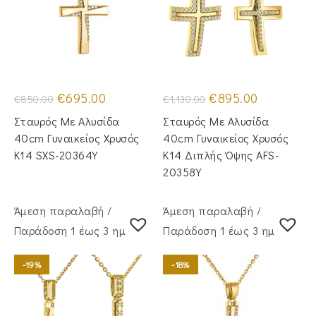
Original
Η
Original
Η
€
695.00
€
895.00
€
850.00
€
1,130.00
price
τρέχουσα
price
τρέχουσα
was:
τιμή
was:
τιμή
Σταυρός Με Αλυσίδα
Σταυρός Mε Aλυσίδα
€850.00.
είναι:
€1,130.00.
είναι:
€695.00.
€895.00.
40cm Γυναικείος Χρυσός
40cm Γυναικείος Χρυσός
Κ14 SXS-20364Y
Κ14 Διπλής Όψης AFS-
20358Y
Άμεση παραλαβή /
Άμεση παραλαβή /
Παράδoση 1 έως 3 ημέρες
Παράδoση 1 έως 3 ημέρες
-19%
-18%