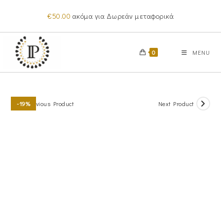
Skip
€
50.00
ακόμα για Δωρεάν μεταφορικά
to
content
0
MENU
Previous Product
Next Product
-19%