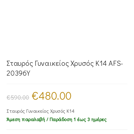
Σταυρός Γυναικείος Χρυσός Κ14 AFS-
20396Y
€
480.00
Original
Η
price
τρέχουσα
€
590.00
was:
τιμή
€590.00.
είναι:
€480.00.
Σταυρός Γυναικείος Χρυσός Κ14
Άμεση παραλαβή / Παράδoση 1 έως 3 ημέρες