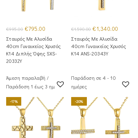
Original
Η
Original
Η
€
795.00
€
1,340.00
€
995.00
€
1,590.00
price
τρέχουσα
price
τρέχουσα
was:
τιμή
was:
τιμή
Σταυρός Με Αλυσίδα
Σταυρός Με Αλυσίδα
€995.00.
είναι:
€1,590.00.
είναι:
€795.00.
€1,340.00
40cm Γυναικείος Χρυσός
40cm Γυναικείος Χρυσός
Κ14 Διπλής Όψης SXS-
Κ14 ANS-20343Y
20332Y
Άμεση παραλαβή /
Παράδοση σε 4 - 10
Παράδoση 1 έως 3 ημέρες
ημέρες
-17%
-20%