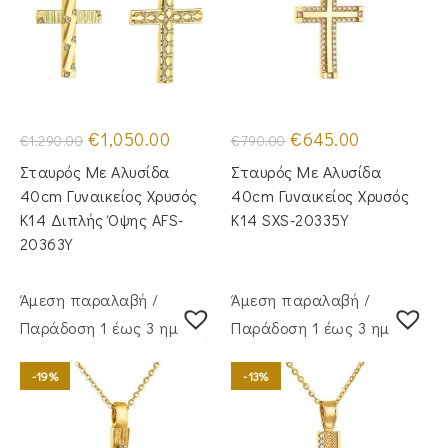
Original
Η
Original
Η
€
1,050.00
€
645.00
€
1,290.00
€
790.00
price
τρέχουσα
price
τρέχουσα
was:
τιμή
was:
τιμή
Σταυρός Mε Aλυσίδα
Σταυρός Mε Aλυσίδα
€1,290.00.
είναι:
€790.00.
είναι:
€1,050.00.
€645.00.
40cm Γυναικείος Χρυσός
40cm Γυναικείος Χρυσός
Κ14 Διπλής Όψης AFS-
Κ14 SXS-20335Y
20363Y
Άμεση παραλαβή /
Άμεση παραλαβή /
Παράδoση 1 έως 3 ημέρες
Παράδoση 1 έως 3 ημέρες
-19%
-13%