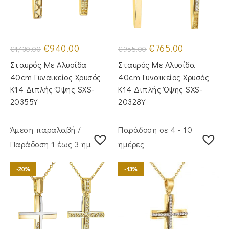
Original
Η
Original
Η
€
940.00
€
765.00
€
1,130.00
€
955.00
price
τρέχουσα
price
τρέχουσα
was:
τιμή
was:
τιμή
Σταυρός Με Αλυσίδα
Σταυρός Με Αλυσίδα
€1,130.00.
είναι:
€955.00.
είναι:
€940.00.
€765.00.
40cm Γυναικείος Χρυσός
40cm Γυναικείος Χρυσός
Κ14 Διπλής Όψης SXS-
Κ14 Διπλής Όψης SXS-
20355Y
20328Y
Άμεση παραλαβή /
Παράδοση σε 4 - 10
Παράδoση 1 έως 3 ημέρες
ημέρες
-20%
-13%