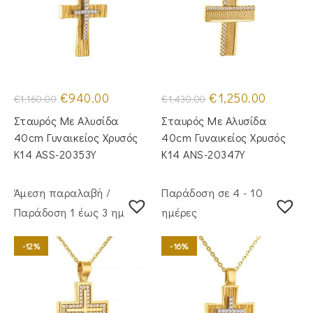
Original
Η
Original
Η
€
940.00
€
1,250.00
€
1,160.00
€
1,430.00
price
τρέχουσα
price
τρέχουσα
was:
τιμή
was:
τιμή
Σταυρός Με Αλυσίδα
Σταυρός Mε Aλυσίδα
€1,160.00.
είναι:
€1,430.00.
είναι:
€940.00.
€1,250.00.
40cm Γυναικείος Χρυσός
40cm Γυναικείος Χρυσός
Κ14 ASS-20353Y
Κ14 ANS-20347Y
Άμεση παραλαβή /
Παράδοση σε 4 - 10
Παράδoση 1 έως 3 ημέρες
ημέρες
-12%
-16%