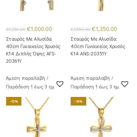
Original
Η
Original
Η
€
1,000.00
€
1,350.00
€
1,250.00
€
1,550.00
price
τρέχουσα
price
τρέχουσα
was:
τιμή
was:
τιμή
Σταυρός Με Αλυσίδα
Σταυρός Με Αλυσίδα
€1,250.00.
είναι:
€1,550.00.
είναι:
€1,000.00.
€1,350.00
40cm Γυναικείος Χρυσός
40cm Γυναικείος Χρυσός
Κ14 Διπλής Όψης AFS-
Κ14 ANS-20351Y
20361Y
Άμεση παραλαβή /
Άμεση παραλαβή /
Παράδoση 1 έως 3 ημέρες
Παράδoση 1 έως 3 ημέρες
-15%
-16%