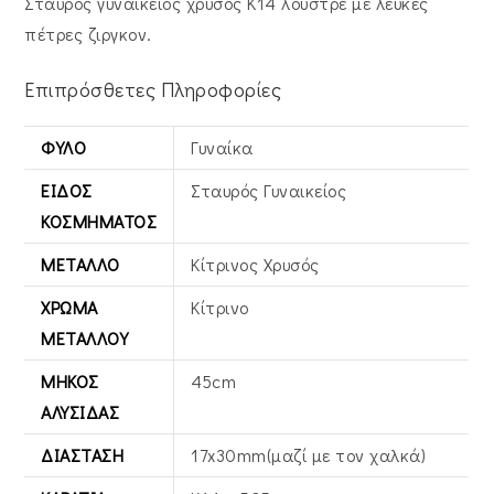
Σταυρός γυναικείος χρυσός Κ14 λουστρέ με λευκές
πέτρες ζιργκον.
Επιπρόσθετες Πληροφορίες
ΦΎΛΟ
Γυναίκα
ΕΊΔΟΣ
Σταυρός Γυναικείος
ΚΟΣΜΉΜΑΤΟΣ
ΜΈΤΑΛΛΟ
Κίτρινος Xρυσός
ΧΡΏΜΑ
Κίτρινο
ΜΕΤΆΛΛΟΥ
ΜΉΚΟΣ
45cm
ΑΛΥΣΊΔΑΣ
ΔΙΆΣΤΑΣΗ
17x30mm(μαζί με τον χαλκά)