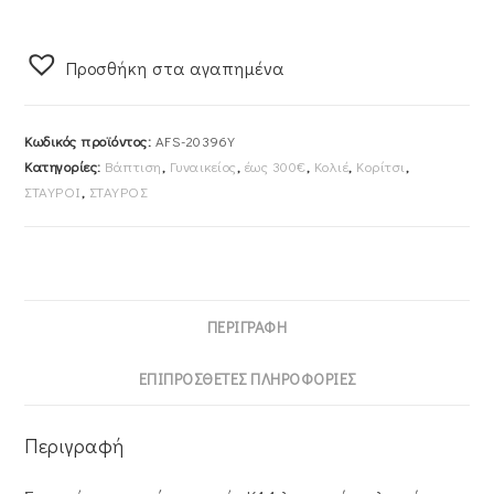
Κ14
AFS-
Προσθήκη στα αγαπημένα
20396Y
ποσότητα
Κωδικός προϊόντος:
AFS-20396Y
Κατηγορίες:
Βάπτιση
,
Γυναικείος
,
έως 300€
,
Κολιέ
,
Κορίτσι
,
ΣΤΑΥΡΟΙ
,
ΣΤΑΥΡΟΣ
ΠΕΡΙΓΡΑΦΉ
ΕΠΙΠΡΌΣΘΕΤΕΣ ΠΛΗΡΟΦΟΡΊΕΣ
Περιγραφή