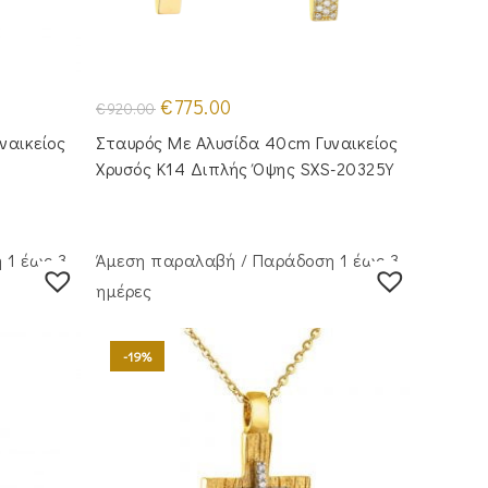
Original
Η
€
775.00
€
920.00
price
τρέχουσα
was:
τιμή
ναικείος
Σταυρός Με Αλυσίδα 40cm Γυναικείος
€920.00.
είναι:
.
€775.00.
Χρυσός Κ14 Διπλής Όψης SXS-20325Y
 1 έως 3
Άμεση παραλαβή / Παράδoση 1 έως 3
ημέρες
-19%