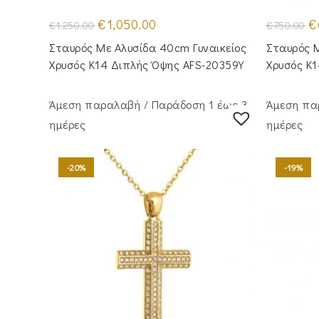
Original
Η
Or
€
1,050.00
€
€
1,250.00
€
750.00
price
τρέχουσα
pr
was:
τιμή
wa
Σταυρός Με Αλυσίδα 40cm Γυναικείος
Σταυρός Μ
€1,250.00.
είναι:
€7
€1,050.00.
Χρυσός Κ14 Διπλής Όψης AFS-20359Y
Χρυσός Κ
Άμεση παραλαβή / Παράδoση 1 έως 3
Άμεση πα
ημέρες
ημέρες
-20%
-19%