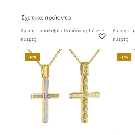
Σχετικά προϊόντα
Άμεση παραλαβή / Παράδoση 1 έως 3
Άμεση πα
ημέρες
ημέρες
-16%
-17%