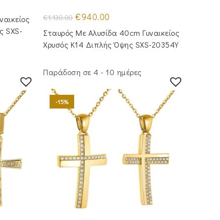
Original
Η
€
940.00
€
1,130.00
ναικείος
price
τρέχουσα
was:
τιμή
ς SXS-
Σταυρός Με Αλυσίδα 40cm Γυναικείος
€1,130.00.
είναι:
€940.00.
Χρυσός Κ14 Διπλής Όψης SXS-20354Y
Παράδοση σε 4 - 10 ημέρες
-15%