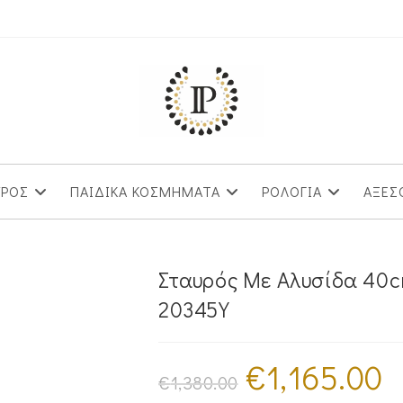
ΥΡΟΣ
ΠΑΙΔΙΚΑ ΚΟΣΜΗΜΑΤΑ
ΡΟΛΟΓΙΑ
ΑΞΕΣ
Σταυρός Mε Aλυσίδα 40c
20345Y
€
1,165.00
Original
Η
price
τρέ
€
1,380.00
was:
τιμ