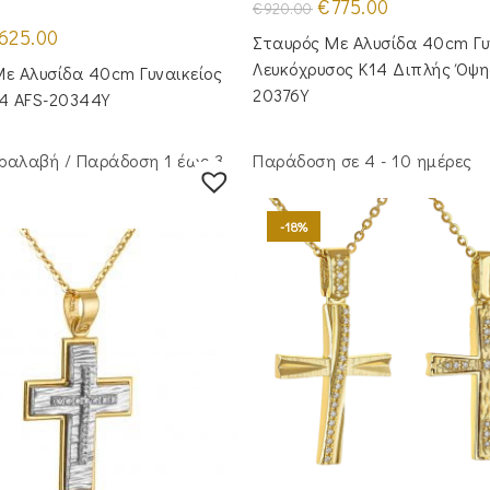
Original
Η
€
775.00
€
920.00
price
τρέχουσα
iginal
Η
was:
τιμή
625.00
Σταυρός Με Αλυσίδα 40cm Γυ
ice
τρέχουσα
€920.00.
είναι:
s:
τιμή
€775.00.
Λευκόχρυσος Κ14 Διπλής Όψη
ε Αλυσίδα 40cm Γυναικείος
50.00.
είναι:
20376Y
€625.00.
14 AFS-20344Y
ραλαβή / Παράδoση 1 έως 3
Παράδοση σε 4 - 10 ημέρες
-18%