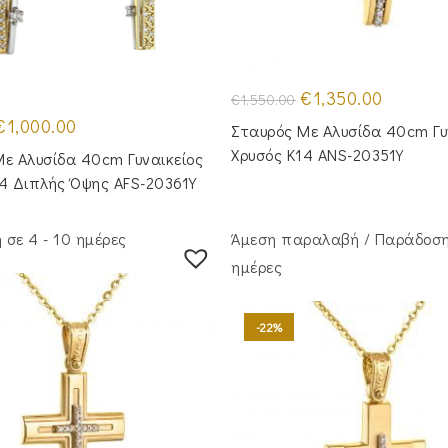
Original
Η
€
1,350.00
€
1,550.00
price
τρέχουσα
riginal
Η
was:
τιμή
€
1,000.00
Σταυρός Με Αλυσίδα 40cm Γυ
rice
τρέχουσα
€1,550.00.
είναι:
was:
τιμή
€1,350.00
Χρυσός Κ14 ANS-20351Y
ε Αλυσίδα 40cm Γυναικείος
1,250.00.
είναι:
€1,000.00.
14 Διπλής Όψης AFS-20361Y
σε 4 - 10 ημέρες
Άμεση παραλαβή / Παράδoση
ημέρες
-22%