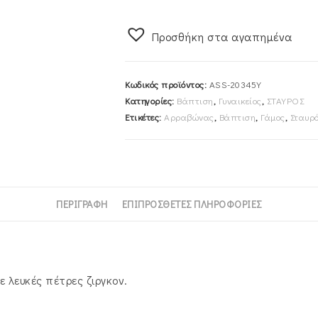
40cm
Γυναικείος
Προσθήκη στα αγαπημένα
Χρυσός
Κ14
ASS-
Κωδικός προϊόντος:
ASS-20345Y
20345Y
Κατηγορίες:
Βάπτιση
,
Γυναικείος
,
ΣΤΑΥΡΟΣ
ποσότητα
Ετικέτες:
Αρραβώνας
,
Βάπτιση
,
Γάμος
,
Σταυρ
ΠΕΡΙΓΡΑΦΉ
ΕΠΙΠΡΌΣΘΕΤΕΣ ΠΛΗΡΟΦΟΡΊΕΣ
 λευκές πέτρες ζιργκον.