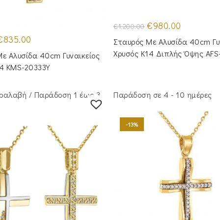
Original
Η
€
980.00
€
1,200.00
price
τρέχουσα
riginal
Η
was:
τιμή
€
835.00
Σταυρός Mε Aλυσίδα 40cm Γυ
rice
τρέχουσα
€1,200.00.
είναι:
was:
τιμή
€980.00.
Χρυσός Κ14 Διπλής Όψης AFS
ε Aλυσίδα 40cm Γυναικείος
1,030.00.
είναι:
€835.00.
14 KMS-20333Y
ραλαβή / Παράδoση 1 έως 3
Παράδοση σε 4 - 10 ημέρες
-13%