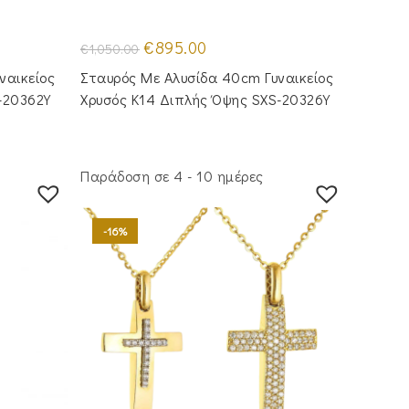
Original
Η
€
895.00
€
1,050.00
price
τρέχουσα
was:
τιμή
ναικείος
Σταυρός Με Αλυσίδα 40cm Γυναικείος
€1,050.00.
είναι:
€895.00.
-20362Y
Χρυσός Κ14 Διπλής Όψης SXS-20326Y
Παράδοση σε 4 - 10 ημέρες
-16%