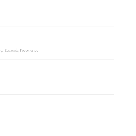
ός
,
Σταυρός Γυναικείος