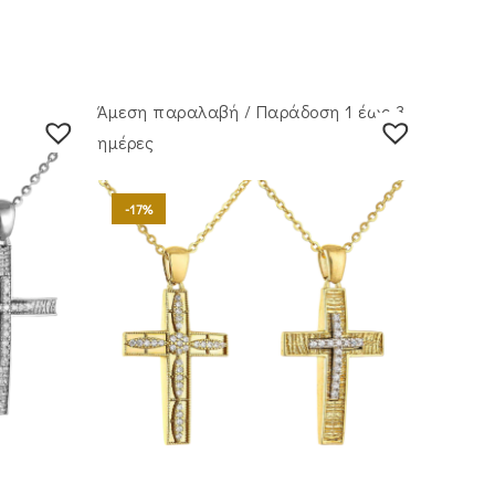
Άμεση παραλαβή / Παράδoση 1 έως 3
ημέρες
-17%