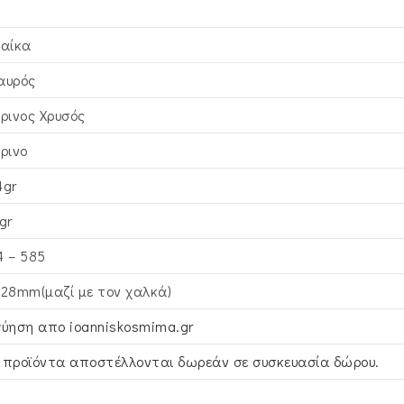
ναίκα
αυρός
τρινος Xρυσός
τρινο
4gr
gr
4 – 585
x28mm(μαζί με τον χαλκά)
γύηση απο ioanniskosmima.gr
 προϊόντα αποστέλλονται δωρεάν σε συσκευασία δώρου.