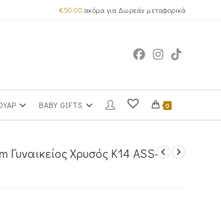
€
50.00
ακόμα για Δωρεάν μεταφορικά
ΟΥΑΡ
BABY GIFTS
0
m Γυναικείος Χρυσός Κ14 ASS-
χουσα
ή