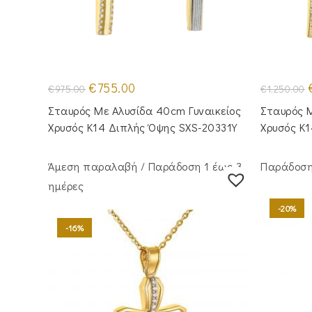
Original
Η
O
€
755.00
€
975.00
€
1,250.00
price
τρέχουσα
p
was:
τιμή
Σταυρός Με Αλυσίδα 40cm Γυναικείος
Σταυρός Μ
€975.00.
είναι:
€
€755.00.
Χρυσός Κ14 Διπλής Όψης SXS-20331Y
Χρυσός Κ
Άμεση παραλαβή / Παράδoση 1 έως 3
Παράδοση 
ημέρες
-20%
-16%