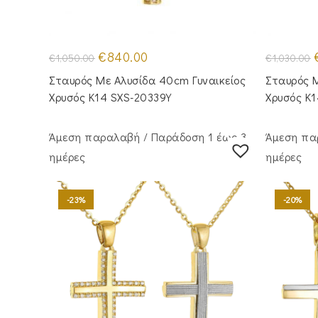
Original
Η
O
€
840.00
€
1,050.00
€
1,030.00
price
τρέχουσα
p
was:
τιμή
Σταυρός Με Αλυσίδα 40cm Γυναικείος
Σταυρός M
€1,050.00.
είναι:
€
€840.00.
Χρυσός Κ14 SXS-20339Y
Χρυσός Κ
Άμεση παραλαβή / Παράδoση 1 έως 3
Άμεση πα
ημέρες
ημέρες
-23%
-20%