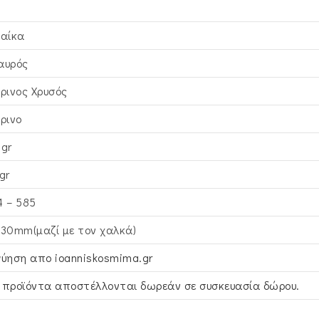
ναίκα
αυρός
τρινος Xρυσός
τρινο
4gr
gr
4 – 585
x30mm(μαζί με τον χαλκά)
γύηση απο ioanniskosmima.gr
 προϊόντα αποστέλλονται δωρεάν σε συσκευασία δώρου.