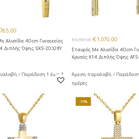
iginal
Η
765.00
ice
τρέχουσα
as:
τιμή
Original
Η
€
1,070.00
€
1,290.00
ε Αλυσίδα 40cm Γυναικείος
55.00.
είναι:
price
τρέχουσα
€765.00.
was:
τιμή
14 Διπλής Όψης SXS-20328Y
Σταυρός Με Αλυσίδα 40cm Γυ
€1,290.00.
είναι:
€1,070.00.
Χρυσός Κ14 Διπλής Όψης AFS
ραλαβή / Παράδoση 1 έως 3
Άμεση παραλαβή / Παράδoση
ημέρες
-17%