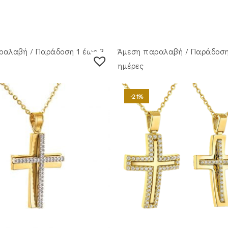
ραλαβή / Παράδoση 1 έως 3
Άμεση παραλαβή / Παράδoση
ημέρες
-21%