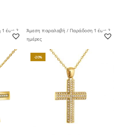
 1 έως 3
Άμεση παραλαβή / Παράδoση 1 έως 3
ημέρες
-20%