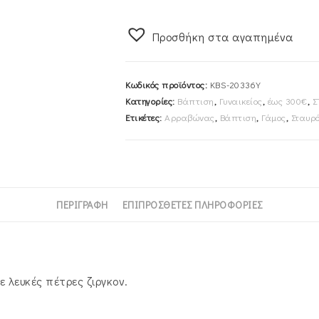
40cm
Γυναικείος
Προσθήκη στα αγαπημένα
Χρυσός
Κ14
KBS-
Κωδικός προϊόντος:
KBS-20336Y
20336Y
Κατηγορίες:
Βάπτιση
,
Γυναικείος
,
έως 300€
,
Σ
ποσότητα
Ετικέτες:
Αρραβώνας
,
Βάπτιση
,
Γάμος
,
Σταυρ
ΠΕΡΙΓΡΑΦΉ
ΕΠΙΠΡΌΣΘΕΤΕΣ ΠΛΗΡΟΦΟΡΊΕΣ
 λευκές πέτρες ζιργκον.