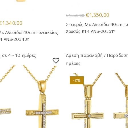
Original
Η
€
1,350.00
€
1,550.00
price
τρέχουσα
Original
Η
was:
τιμή
€
1,340.00
Σταυρός Με Αλυσίδα 40cm Γυ
price
τρέχουσα
€1,550.00.
είναι:
was:
τιμή
€1,350.00
Χρυσός Κ14 ANS-20351Y
ε Αλυσίδα 40cm Γυναικείος
€1,590.00.
είναι:
€1,340.00.
14 ANS-20343Y
σε 4 - 10 ημέρες
Άμεση παραλαβή / Παράδoση
ημέρες
-17%