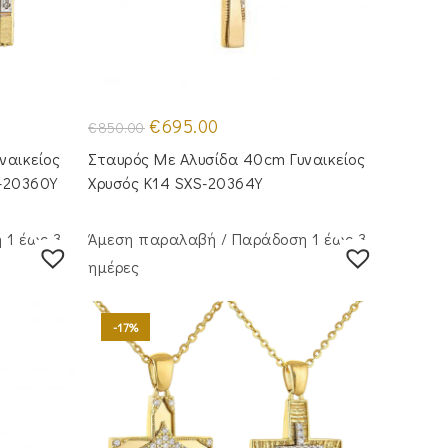
Original
Η
€
695.00
€
850.00
price
τρέχουσα
was:
τιμή
ναικείος
Σταυρός Με Αλυσίδα 40cm Γυναικείος
€850.00.
είναι:
€695.00.
-20360Y
Χρυσός Κ14 SXS-20364Y
 1 έως 3
Άμεση παραλαβή / Παράδoση 1 έως 3
ημέρες
-17%