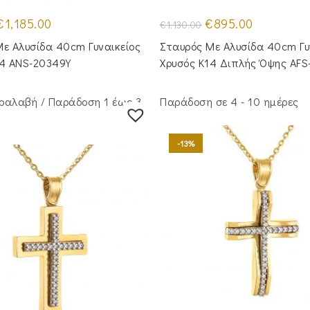
riginal
Η
Original
Η
€
1,185.00
€
895.00
€
1,130.00
rice
τρέχουσα
price
τρέχουσα
was:
τιμή
was:
τιμή
ε Aλυσίδα 40cm Γυναικείος
Σταυρός Mε Aλυσίδα 40cm Γυ
1,390.00.
είναι:
€1,130.00.
είναι:
€1,185.00.
€895.00.
14 ANS-20349Y
Χρυσός Κ14 Διπλής Όψης AFS
ραλαβή / Παράδoση 1 έως 3
Παράδοση σε 4 - 10 ημέρες
-13%