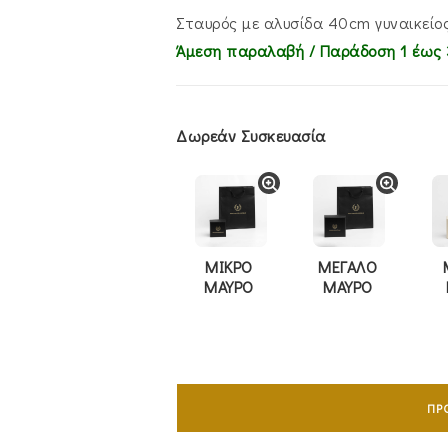
€1,020.00.
είναι:
€840.
Σταυρός με αλυσίδα 40cm γυναικείος
Άμεση παραλαβή / Παράδoση 1 έως 
Δωρεάν Συσκευασία
ΜΙΚΡΟ
ΜΕΓΑΛΟ
ΜΑΥΡΟ
ΜΑΥΡΟ
Σταυρός
Mε
ΠΡ
Aλυσίδα