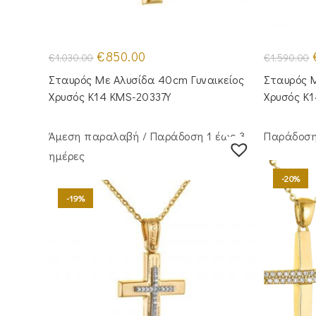
Original
Η
€
850.00
€
1,030.00
€
1,590.00
price
τρέχουσα
was:
τιμή
Σταυρός Με Αλυσίδα 40cm Γυναικείος
Σταυρός Μ
€1,030.00.
είναι:
€850.00.
Χρυσός Κ14 KMS-20337Y
Χρυσός Κ
Άμεση παραλαβή / Παράδoση 1 έως 3
Παράδοση 
ημέρες
-20%
-19%