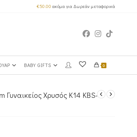
€
50.00
ακόμα για Δωρεάν μεταφορικά
ΟΥΑΡ
BABY GIFTS
0
m Γυναικείος Χρυσός Κ14 KBS-
υσα