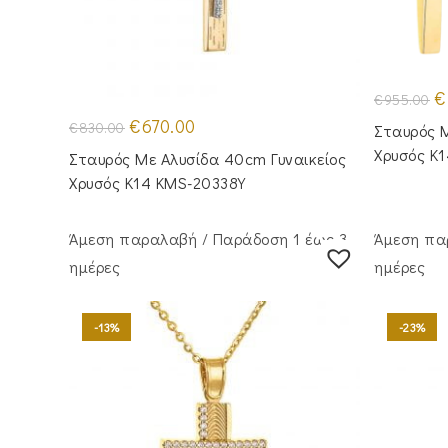
Or
€
€
955.00
pr
Original
Η
w
€
670.00
€
830.00
Σταυρός Μ
price
τρέχουσα
€9
was:
τιμή
Χρυσός Κ
Σταυρός Με Αλυσίδα 40cm Γυναικείος
€830.00.
είναι:
€670.00.
Χρυσός Κ14 KMS-20338Y
Άμεση παραλαβή / Παράδoση 1 έως 3
Άμεση πα
ημέρες
ημέρες
-13%
-23%