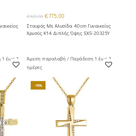
Original
Η
€
775.00
€
920.00
price
τρέχουσα
was:
τιμή
ναικείος
Σταυρός Με Αλυσίδα 40cm Γυναικείος
€920.00.
είναι:
.
€775.00.
Χρυσός Κ14 Διπλής Όψης SXS-20325Y
 1 έως 3
Άμεση παραλαβή / Παράδoση 1 έως 3
ημέρες
-18%