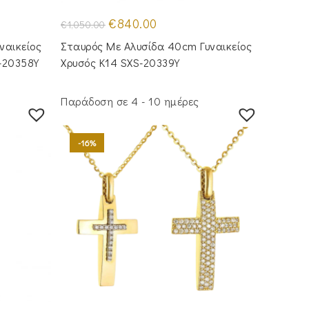
Original
Η
€
840.00
€
1,050.00
price
τρέχουσα
was:
τιμή
ναικείος
Σταυρός Με Αλυσίδα 40cm Γυναικείος
€1,050.00.
είναι:
€840.00.
-20358Y
Χρυσός Κ14 SXS-20339Y
Παράδοση σε 4 - 10 ημέρες
-16%