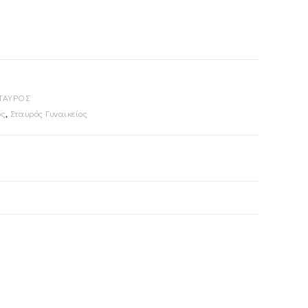
ΤΑΥΡΟΣ
ός
,
Σταυρός Γυναικείος