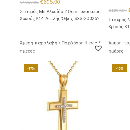
Original
Η
€
895.00
€
1,050.00
price
τρέχουσα
was:
τιμή
O
€
1,390.00
Σταυρός Με Αλυσίδα 40cm Γυναικείος
€1,050.00.
είναι:
p
€895.00.
Χρυσός Κ14 Διπλής Όψης SXS-20326Y
Σταυρός M
€
Χρυσός Κ
Άμεση παραλαβή / Παράδoση 1 έως 3
Άμεση πα
ημέρες
ημέρες
-17%
-16%