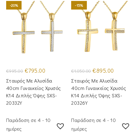
-20%
-15%
Original
Η
Original
Η
€
795.00
€
895.00
€
995.00
€
1,050.00
price
τρέχουσα
price
τρέχουσα
was:
τιμή
was:
τιμή
Σταυρός Με Αλυσίδα
Σταυρός Με Αλυσίδα
€995.00.
είναι:
€1,050.00.
είναι:
€795.00.
€895.00.
40cm Γυναικείος Χρυσός
40cm Γυναικείος Χρυσός
Κ14 Διπλής Όψης SXS-
Κ14 Διπλής Όψης SXS-
20332Y
20326Y
Παράδοση σε 4 - 10
Παράδοση σε 4 - 10
ημέρες
ημέρες