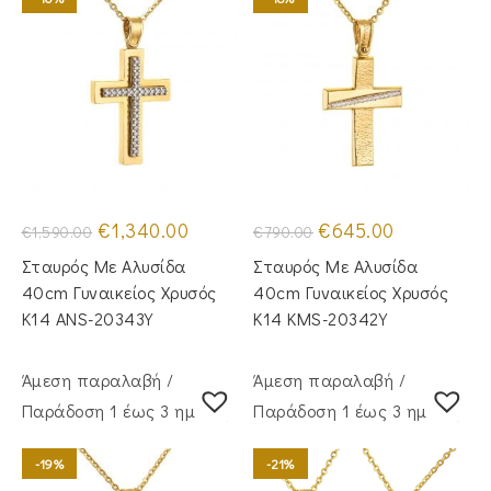
Original
Η
Original
Η
€
1,340.00
€
645.00
€
1,590.00
€
790.00
price
τρέχουσα
price
τρέχουσα
was:
τιμή
was:
τιμή
Σταυρός Με Αλυσίδα
Σταυρός Με Αλυσίδα
€1,590.00.
είναι:
€790.00.
είναι:
€1,340.00.
€645.00.
40cm Γυναικείος Χρυσός
40cm Γυναικείος Χρυσός
Κ14 ANS-20343Y
Κ14 KMS-20342Y
Άμεση παραλαβή /
Άμεση παραλαβή /
Παράδoση 1 έως 3 ημέρες
Παράδoση 1 έως 3 ημέρες
-19%
-21%