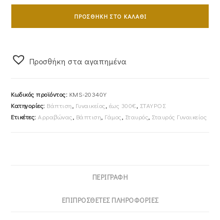
Σταυρός
Με
ΠΡΟΣΘΉΚΗ ΣΤΟ ΚΑΛΆΘΙ
Αλυσίδα
40cm
Γυναικείος
Προσθήκη στα αγαπημένα
Χρυσός
Κ14
KMS-
Κωδικός προϊόντος:
KMS-20340Y
20340Y
Κατηγορίες:
Βάπτιση
,
Γυναικείος
,
έως 300€
,
ΣΤΑΥΡΟΣ
ποσότητα
Ετικέτες:
Αρραβώνας
,
Βάπτιση
,
Γάμος
,
Σταυρός
,
Σταυρός Γυναικείος
ΠΕΡΙΓΡΑΦΉ
ΕΠΙΠΡΌΣΘΕΤΕΣ ΠΛΗΡΟΦΟΡΊΕΣ