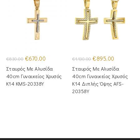
Original
Η
Original
Η
€
670.00
€
895.00
€
830.00
€
1,130.00
price
τρέχουσα
price
τρέχουσα
was:
τιμή
was:
τιμή
Σταυρός Με Αλυσίδα
Σταυρός Mε Aλυσίδα
€830.00.
είναι:
€1,130.00.
είναι:
€670.00.
€895.00.
40cm Γυναικείος Χρυσός
40cm Γυναικείος Χρυσός
Κ14 KMS-20338Y
Κ14 Διπλής Όψης AFS-
20358Y