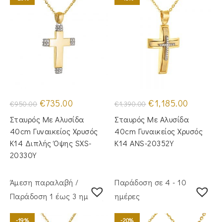
Original
Η
Original
Η
€
735.00
€
1,185.00
€
950.00
€
1,390.00
price
τρέχουσα
price
τρέχουσα
was:
τιμή
was:
τιμή
Σταυρός Με Αλυσίδα
Σταυρός Με Αλυσίδα
€950.00.
είναι:
€1,390.00.
είναι:
€735.00.
€1,185.00.
40cm Γυναικείος Χρυσός
40cm Γυναικείος Χρυσός
Κ14 Διπλής Όψης SXS-
Κ14 ANS-20352Y
20330Y
Άμεση παραλαβή /
Παράδοση σε 4 - 10
Παράδoση 1 έως 3 ημέρες
ημέρες
-19%
-20%