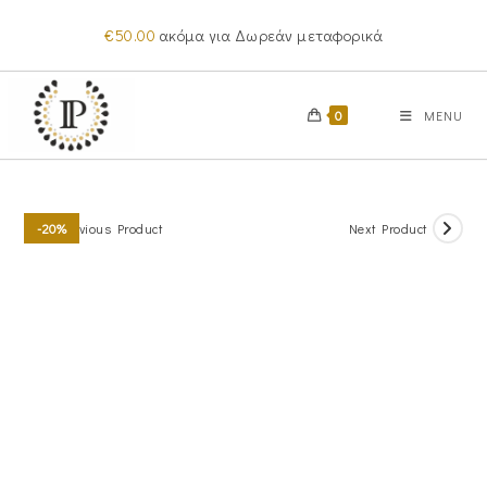
Skip
€
50.00
ακόμα για Δωρεάν μεταφορικά
to
content
0
MENU
Previous Product
Next Product
-20%