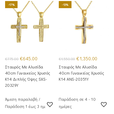
-17%
-13%
Original
Η
Original
Η
€
645.00
€
1,350.00
€
775.00
€
1,550.00
price
τρέχουσα
price
τρέχουσα
was:
τιμή
was:
τιμή
Σταυρός Με Αλυσίδα
Σταυρός Με Αλυσίδα
€775.00.
είναι:
€1,550.00.
είναι:
€645.00.
€1,350.00
40cm Γυναικείος Χρυσός
40cm Γυναικείος Χρυσός
Κ14 Διπλής Όψης SXS-
Κ14 ANS-20351Y
20329Y
Άμεση παραλαβή /
Παράδοση σε 4 - 10
Παράδoση 1 έως 3 ημέρες
ημέρες