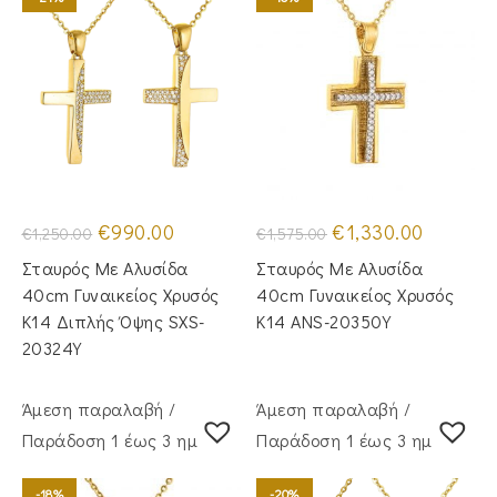
Original
Η
Original
Η
€
990.00
€
1,330.00
€
1,250.00
€
1,575.00
price
τρέχουσα
price
τρέχουσα
was:
τιμή
was:
τιμή
Σταυρός Με Αλυσίδα
Σταυρός Mε Aλυσίδα
€1,250.00.
είναι:
€1,575.00.
είναι:
€990.00.
€1,330.00.
40cm Γυναικείος Χρυσός
40cm Γυναικείος Χρυσός
Κ14 Διπλής Όψης SXS-
Κ14 ANS-20350Y
20324Y
Άμεση παραλαβή /
Άμεση παραλαβή /
Παράδoση 1 έως 3 ημέρες
Παράδoση 1 έως 3 ημέρες
-18%
-20%