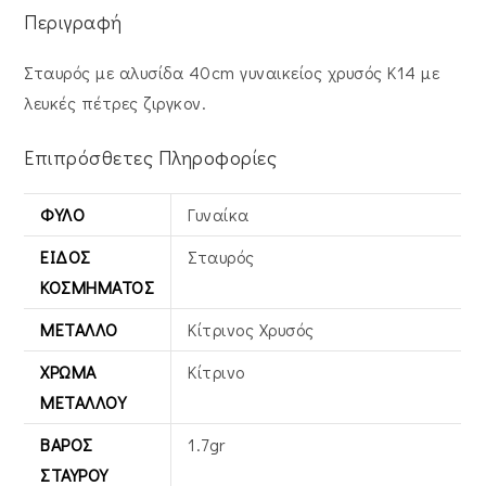
Περιγραφή
Σταυρός με αλυσίδα 40cm γυναικείος χρυσός Κ14 με
λευκές πέτρες ζιργκον.
Επιπρόσθετες Πληροφορίες
ΦΎΛΟ
Γυναίκα
ΕΊΔΟΣ
Σταυρός
ΚΟΣΜΉΜΑΤΟΣ
ΜΈΤΑΛΛΟ
Κίτρινος Xρυσός
ΧΡΏΜΑ
Κίτρινο
ΜΕΤΆΛΛΟΥ
ΒΆΡΟΣ
1.7gr
ΣΤΑΥΡΟΎ