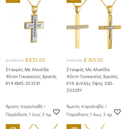
Original
Η
Original
Η
€
835.00
€
765.00
€
1,030.00
€
955.00
price
τρέχουσα
price
τρέχουσα
was:
τιμή
was:
τιμή
Σταυρός Mε Aλυσίδα
Σταυρός Με Αλυσίδα
€1,030.00.
είναι:
€955.00.
είναι:
€835.00.
€765.00.
40cm Γυναικείος Χρυσός
40cm Γυναικείος Χρυσός
Κ14 KMS-20333Y
Κ14 Διπλής Όψης SXS-
20328Y
Άμεση παραλαβή /
Άμεση παραλαβή /
Παράδoση 1 έως 3 ημέρες
Παράδoση 1 έως 3 ημέρες
-21%
-16%