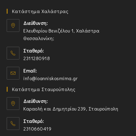
Κατάστημα Χαλάστρας
Διεύθυνση:
Ελευθερίου Βενιζέλου 1, Χαλάστρα
Θεσσαλονίκη;
O
Σταθερό:
p
2311280918
e
n
O
Email:
s
p
O
info@ioanniskosmima.gr
i
e
p
n
n
Κατάστημα Σταυρούπολης
e
a
s
n
n
i
Διεύθυνση:
s
e
n
Καραολή και Δημητρίου 239, Σταυρούπολη
i
w
y
O
n
t
o
Σταθερό:
p
y
a
u
2310660419
e
o
b
r
n
O