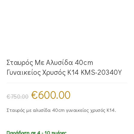
Σταυρός Με Αλυσίδα 40cm
Γυναικείος Χρυσός Κ14 KMS-20340Y
€
600.00
Original
Η
price
τρέχουσα
€
750.00
was:
τιμή
€750.00.
είναι:
€600.00.
Σταυρός με αλυσίδα 40cm γυναικείος χρυσός Κ14.
Παράδοση σε 4 - 10 ημέρες