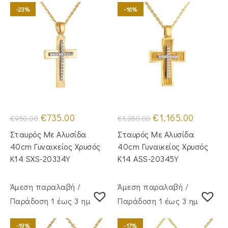
-23%
-16%
Original
Η
Original
Η
€
735.00
€
1,165.00
€
950.00
€
1,380.00
price
τρέχουσα
price
τρέχουσα
was:
τιμή
was:
τιμή
Σταυρός Mε Aλυσίδα
Σταυρός Mε Aλυσίδα
€950.00.
είναι:
€1,380.00.
είναι:
€735.00.
€1,165.00.
40cm Γυναικείος Χρυσός
40cm Γυναικείος Χρυσός
Κ14 SXS-20334Y
Κ14 ASS-20345Y
Άμεση παραλαβή /
Άμεση παραλαβή /
Παράδoση 1 έως 3 ημέρες
Παράδoση 1 έως 3 ημέρες
-19%
-17%