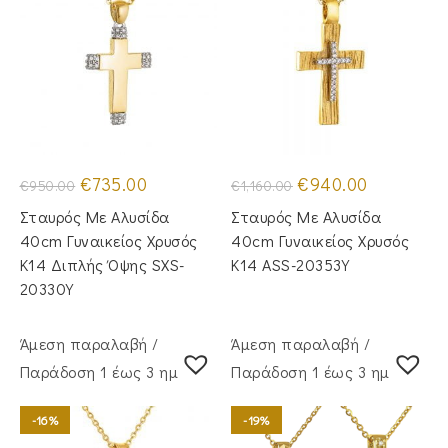
Original
Η
Original
Η
€
735.00
€
940.00
€
950.00
€
1,160.00
price
τρέχουσα
price
τρέχουσα
was:
τιμή
was:
τιμή
Σταυρός Με Αλυσίδα
Σταυρός Με Αλυσίδα
€950.00.
είναι:
€1,160.00.
είναι:
€735.00.
€940.00.
40cm Γυναικείος Χρυσός
40cm Γυναικείος Χρυσός
Κ14 Διπλής Όψης SXS-
Κ14 ASS-20353Y
20330Y
Άμεση παραλαβή /
Άμεση παραλαβή /
Παράδoση 1 έως 3 ημέρες
Παράδoση 1 έως 3 ημέρες
-16%
-19%