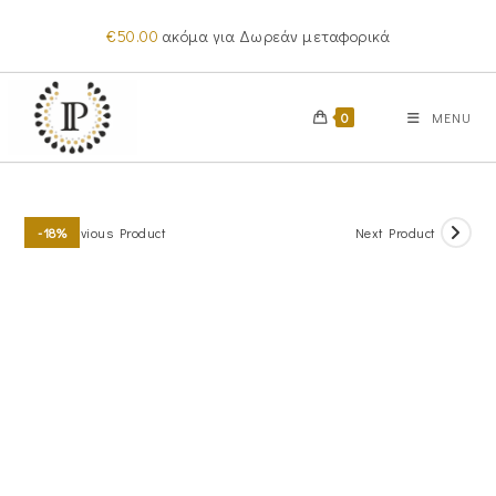
Skip
€
50.00
ακόμα για Δωρεάν μεταφορικά
to
content
0
MENU
Previous Product
Next Product
-18%