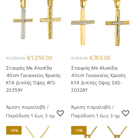
Original
Η
Original
Η
€
1,050.00
€
765.00
€
1,250.00
€
955.00
price
τρέχουσα
price
τρέχουσα
was:
τιμή
was:
τιμή
Σταυρός Με Αλυσίδα
Σταυρός Με Αλυσίδα
€1,250.00.
είναι:
€955.00.
είναι:
€1,050.00.
€765.00.
40cm Γυναικείος Χρυσός
40cm Γυναικείος Χρυσός
Κ14 Διπλής Όψης AFS-
Κ14 Διπλής Όψης SXS-
20359Y
20328Y
Άμεση παραλαβή /
Άμεση παραλαβή /
Παράδoση 1 έως 3 ημέρες
Παράδoση 1 έως 3 ημέρες
-15%
-17%