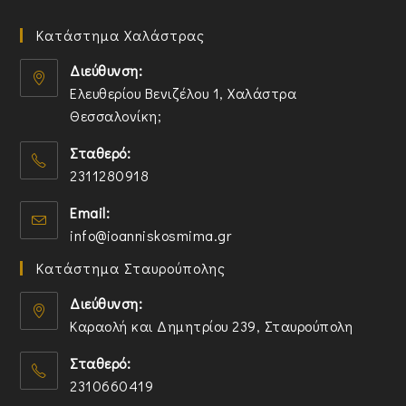
Κατάστημα Χαλάστρας
Διεύθυνση:
Ελευθερίου Βενιζέλου 1, Χαλάστρα
Θεσσαλονίκη;
O
Σταθερό:
p
2311280918
e
n
O
Email:
s
p
O
info@ioanniskosmima.gr
i
e
p
n
n
Κατάστημα Σταυρούπολης
e
a
s
n
n
i
Διεύθυνση:
s
e
n
Καραολή και Δημητρίου 239, Σταυρούπολη
i
w
y
O
n
t
o
Σταθερό:
p
y
a
u
2310660419
e
o
b
r
n
O