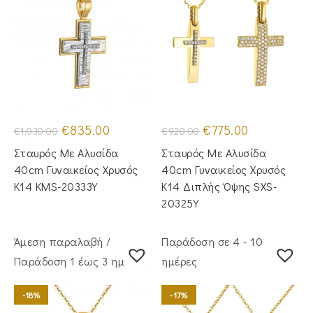
Original
Η
Original
Η
€
835.00
€
775.00
€
1,030.00
€
920.00
price
τρέχουσα
price
τρέχουσα
was:
τιμή
was:
τιμή
Σταυρός Mε Aλυσίδα
Σταυρός Με Αλυσίδα
€1,030.00.
είναι:
€920.00.
είναι:
€835.00.
€775.00.
40cm Γυναικείος Χρυσός
40cm Γυναικείος Χρυσός
Κ14 KMS-20333Y
Κ14 Διπλής Όψης SXS-
20325Y
Άμεση παραλαβή /
Παράδοση σε 4 - 10
Παράδoση 1 έως 3 ημέρες
ημέρες
-18%
-17%