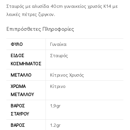
Σταυρός με αλυσίδα 40cm γυναικείος χρυσός Κ14 με
λευκές πέτρες ζιργκον.
Επιπρόσθετες Πληροφορίες
ΦΎΛΟ
Γυναίκα
ΕΊΔΟΣ
Σταυρός
ΚΟΣΜΉΜΑΤΟΣ
ΜΈΤΑΛΛΟ
Κίτρινος Xρυσός
ΧΡΏΜΑ
Κίτρινο
ΜΕΤΆΛΛΟΥ
ΒΆΡΟΣ
1,9gr
ΣΤΑΥΡΟΎ
ΒΆΡΟΣ
1.2gr