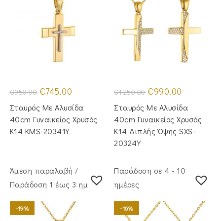
Original
Η
Original
Η
€
745.00
€
990.00
€
950.00
€
1,250.00
price
τρέχουσα
price
τρέχουσα
was:
τιμή
was:
τιμή
Σταυρός Με Αλυσίδα
Σταυρός Με Αλυσίδα
€950.00.
είναι:
€1,250.00.
είναι:
€745.00.
€990.00.
40cm Γυναικείος Χρυσός
40cm Γυναικείος Χρυσός
Κ14 KMS-20341Y
Κ14 Διπλής Όψης SXS-
20324Y
Άμεση παραλαβή /
Παράδοση σε 4 - 10
Παράδoση 1 έως 3 ημέρες
ημέρες
-19%
-16%