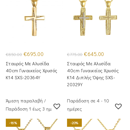
Original
Η
Original
Η
€
695.00
€
645.00
€
850.00
€
775.00
price
τρέχουσα
price
τρέχουσα
was:
τιμή
was:
τιμή
Σταυρός Με Αλυσίδα
Σταυρός Με Αλυσίδα
€850.00.
είναι:
€775.00.
είναι:
€695.00.
€645.00.
40cm Γυναικείος Χρυσός
40cm Γυναικείος Χρυσός
Κ14 SXS-20364Y
Κ14 Διπλής Όψης SXS-
20329Y
Άμεση παραλαβή /
Παράδοση σε 4 - 10
Παράδoση 1 έως 3 ημέρες
ημέρες
-16%
-20%