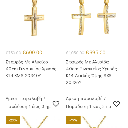
Original
Η
Original
Η
€
600.00
€
895.00
€
750.00
€
1,050.00
price
τρέχουσα
price
τρέχουσα
was:
τιμή
was:
τιμή
Σταυρός Με Αλυσίδα
Σταυρός Με Αλυσίδα
€750.00.
είναι:
€1,050.00.
είναι:
€600.00.
€895.00.
40cm Γυναικείος Χρυσός
40cm Γυναικείος Χρυσός
Κ14 KMS-20340Y
Κ14 Διπλής Όψης SXS-
20326Y
Άμεση παραλαβή /
Άμεση παραλαβή /
Παράδoση 1 έως 3 ημέρες
Παράδoση 1 έως 3 ημέρες
-23%
-19%