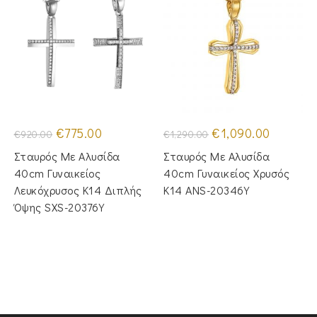
Original
Η
Original
Η
€
775.00
€
1,090.00
€
920.00
€
1,290.00
price
τρέχουσα
price
τρέχουσα
was:
τιμή
was:
τιμή
Σταυρός Με Αλυσίδα
Σταυρός Mε Aλυσίδα
€920.00.
είναι:
€1,290.00.
είναι:
€775.00.
€1,090.00
40cm Γυναικείος
40cm Γυναικείος Χρυσός
Λευκόχρυσος Κ14 Διπλής
Κ14 ANS-20346Y
Όψης SXS-20376Y