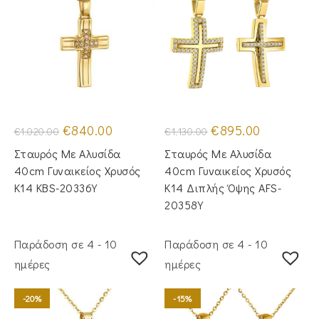
Original
Η
Original
Η
€
840.00
€
895.00
€
1,020.00
€
1,130.00
price
τρέχουσα
price
τρέχουσα
was:
τιμή
was:
τιμή
Σταυρός Mε Aλυσίδα
Σταυρός Mε Aλυσίδα
€1,020.00.
είναι:
€1,130.00.
είναι:
€840.00.
€895.00.
40cm Γυναικείος Χρυσός
40cm Γυναικείος Χρυσός
Κ14 KBS-20336Y
Κ14 Διπλής Όψης AFS-
20358Y
Παράδοση σε 4 - 10
Παράδοση σε 4 - 10
ημέρες
ημέρες
-20%
-15%