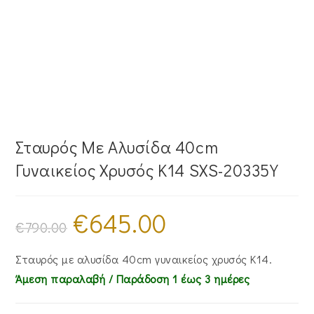
Σταυρός Mε Aλυσίδα 40cm
Γυναικείος Χρυσός Κ14 SXS-20335Y
€
645.00
Original
Η
price
τρέχουσα
€
790.00
was:
τιμή
€790.00.
είναι:
€645.00.
Σταυρός με αλυσίδα 40cm γυναικείος χρυσός Κ14.
Άμεση παραλαβή / Παράδoση 1 έως 3 ημέρες