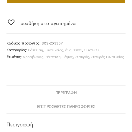
Aλυσίδα
40cm
Γυναικείος
Προσθήκη στα αγαπημένα
Χρυσός
Κ14
SXS-
Κωδικός προϊόντος:
SXS-20335Y
20335Y
Κατηγορίες:
Βάπτιση
,
Γυναικείος
,
έως 300€
,
ΣΤΑΥΡΟΣ
ποσότητα
Ετικέτες:
Αρραβώνας
,
Βάπτιση
,
Γάμος
,
Σταυρός
,
Σταυρός Γυναικείος
ΠΕΡΙΓΡΑΦΉ
ΕΠΙΠΡΌΣΘΕΤΕΣ ΠΛΗΡΟΦΟΡΊΕΣ
Περιγραφή