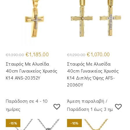
Original
Η
Original
Η
€
1,185.00
€
1,070.00
€
1,390.00
€
1,290.00
price
τρέχουσα
price
τρέχουσα
was:
τιμή
was:
τιμή
Σταυρός Με Αλυσίδα
Σταυρός Με Αλυσίδα
€1,390.00.
είναι:
€1,290.00.
είναι:
€1,185.00.
€1,070.00.
40cm Γυναικείος Χρυσός
40cm Γυναικείος Χρυσός
Κ14 ANS-20352Y
Κ14 Διπλής Όψης AFS-
20360Y
Παράδοση σε 4 - 10
Άμεση παραλαβή /
ημέρες
Παράδoση 1 έως 3 ημέρες
-16%
-16%