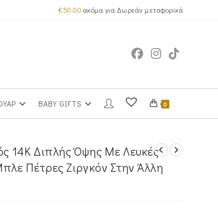
€
50.00
ακόμα για Δωρεάν μεταφορικά
ΟΥΑΡ
BABY GIFTS
0
ός 14Κ Διπλής Όψης Με Λευκές
Μπλε Πέτρες Ζιργκόν Στην Άλλη