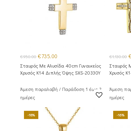
Original
Η
O
€
735.00
€
950.00
€
1,130.00
price
τρέχουσα
p
was:
τιμή
w
Σταυρός Με Αλυσίδα 40cm Γυναικείος
Σταυρός Μ
€950.00.
είναι:
€
€735.00.
Χρυσός Κ14 Διπλής Όψης SXS-20330Y
Χρυσός Κ
Άμεση παραλαβή / Παράδoση 1 έως 3
Άμεση πα
ημέρες
ημέρες
-18%
-16%