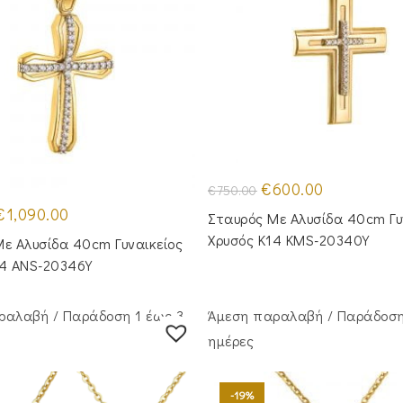
Original
Η
€
600.00
€
750.00
price
τρέχουσα
riginal
Η
was:
τιμή
€
1,090.00
Σταυρός Με Αλυσίδα 40cm Γυ
rice
τρέχουσα
€750.00.
είναι:
was:
τιμή
€600.00.
Χρυσός Κ14 KMS-20340Y
ε Aλυσίδα 40cm Γυναικείος
1,290.00.
είναι:
€1,090.00.
14 ANS-20346Y
ραλαβή / Παράδoση 1 έως 3
Άμεση παραλαβή / Παράδoση
ημέρες
-19%