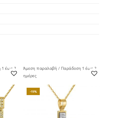
 1 έως 3
Άμεση παραλαβή / Παράδoση 1 έως 3
ημέρες
-19%