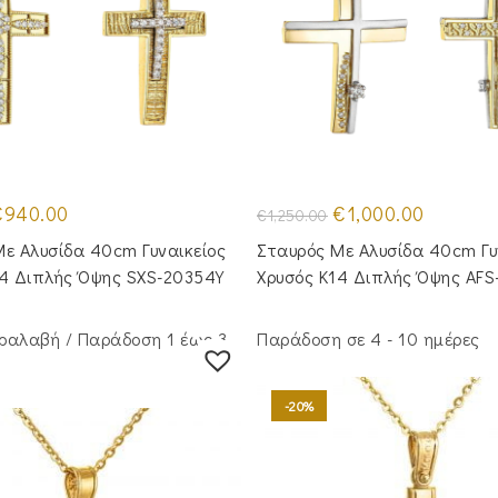
riginal
Η
Original
Η
€
940.00
€
1,000.00
€
1,250.00
rice
τρέχουσα
price
τρέχουσα
as:
τιμή
was:
τιμή
ε Αλυσίδα 40cm Γυναικείος
Σταυρός Με Αλυσίδα 40cm Γυ
1,130.00.
είναι:
€1,250.00.
είναι:
€940.00.
€1,000.00
14 Διπλής Όψης SXS-20354Y
Χρυσός Κ14 Διπλής Όψης AFS
ραλαβή / Παράδoση 1 έως 3
Παράδοση σε 4 - 10 ημέρες
-20%