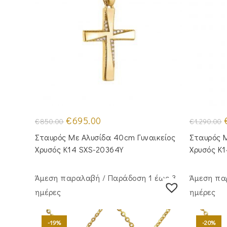
Original
Η
O
€
695.00
€
850.00
€
1,290.00
price
τρέχουσα
p
was:
τιμή
Σταυρός Με Αλυσίδα 40cm Γυναικείος
Σταυρός M
€850.00.
είναι:
€
€695.00.
Χρυσός Κ14 SXS-20364Y
Χρυσός Κ
Άμεση παραλαβή / Παράδoση 1 έως 3
Άμεση πα
ημέρες
ημέρες
-19%
-20%