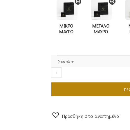
ΜΙΚΡΟ
ΜΕΓΑΛΟ
ΜΑΥΡΟ
ΜΑΥΡΟ
Σύνολο:
Σταυρός
Γυναικείος
Χρυσός
ΠΡ
14Κ
Διπλής
Όψης
Με
Προσθήκη στα αγαπημένα
Λευκές
Πέτρες