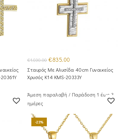
Original
Η
€
835.00
€
1,030.00
price
τρέχουσα
was:
τιμή
ναικείος
Σταυρός Mε Aλυσίδα 40cm Γυναικείος
€1,030.00.
είναι:
.
€835.00.
-20361Y
Χρυσός Κ14 KMS-20333Y
Άμεση παραλαβή / Παράδoση 1 έως 3
ημέρες
-23%