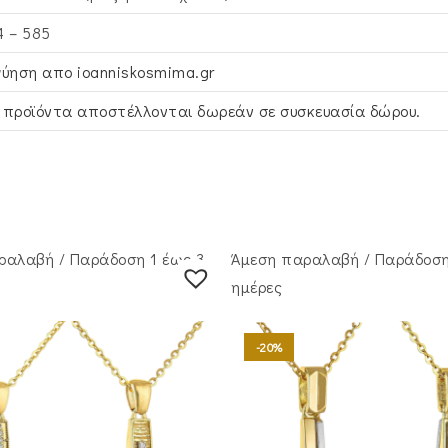
4 – 585
γύηση απο ioanniskosmima.gr
 προϊόντα αποστέλλονται δωρεάν σε συσκευασία δώρου.
ραλαβή / Παράδoση 1 έως 3
Άμεση παραλαβή / Παράδoση
ημέρες
-20%