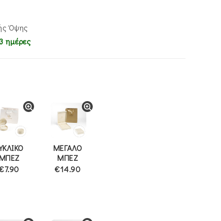
σα
.
λής Όψης
3 ημέρες
ΥΚΛΙΚΟ
ΜΕΓΑΛΟ
ΜΠΕΖ
ΜΠΕΖ
€7.90
€14.90