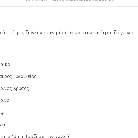
κές πέτρες ζιργκόν στην μία όψη και μπλε πέτρες ζιργκόν σ
ναίκα
αυρός Γυναικείος
τρινος Xρυσός
τρινο
4gr
cm
mm x 13mm (μαζί με τον χαλκά)