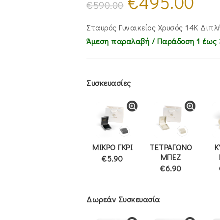
€
495.00
price
τρέχου
€
590.00
was:
τιμή
€590.00.
είναι:
€495.00
Σταυρός Γυναικείος Χρυσός 14Κ Διπ
Άμεση παραλαβή / Παράδoση 1 έως 
Συσκευασίες
ΜΙΚΡΟ ΓΚΡΙ
ΤΕΤΡΑΓΩΝΟ
Κ
ΜΠΕΖ
€5.90
€6.90
Δωρεάν Συσκευασία