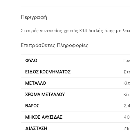
Περιγραφή
Σταυρός γυναικείος χρυσός Κ14 διπλής όψης με λευ
Επιπρόσθετες Πληροφορίες
ΦΎΛΟ
Γυ
ΕΊΔΟΣ ΚΟΣΜΉΜΑΤΟΣ
Στ
ΜΈΤΑΛΛΟ
Κί
ΧΡΏΜΑ ΜΕΤΆΛΛΟΥ
Κί
ΒΆΡΟΣ
2,
ΜΉΚΟΣ ΑΛΥΣΊΔΑΣ
40
ΔΙΆΣΤΑΣΗ
21