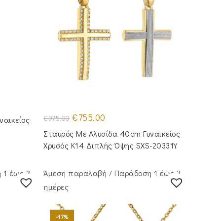
Original
Η
€
755.00
€
975.00
ναικείος
price
τρέχουσα
was:
τιμή
Σταυρός Με Αλυσίδα 40cm Γυναικείος
€975.00.
είναι:
€755.00.
Χρυσός Κ14 Διπλής Όψης SXS-20331Y
 1 έως 3
Άμεση παραλαβή / Παράδoση 1 έως 3
ημέρες
-17%