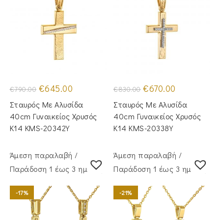
Original
Η
Original
Η
€
645.00
€
670.00
€
790.00
€
830.00
price
τρέχουσα
price
τρέχουσα
was:
τιμή
was:
τιμή
Σταυρός Με Αλυσίδα
Σταυρός Με Αλυσίδα
€790.00.
είναι:
€830.00.
είναι:
€645.00.
€670.00.
40cm Γυναικείος Χρυσός
40cm Γυναικείος Χρυσός
Κ14 KMS-20342Y
Κ14 KMS-20338Y
Άμεση παραλαβή /
Άμεση παραλαβή /
Παράδoση 1 έως 3 ημέρες
Παράδoση 1 έως 3 ημέρες
-17%
-21%