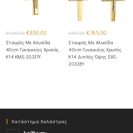
Original
Η
Original
Η
€
850.00
€
765.00
€
1,030.00
€
955.00
price
τρέχουσα
price
τρέχουσα
was:
τιμή
was:
τιμή
Σταυρός Με Αλυσίδα
Σταυρός Με Αλυσίδα
€1,030.00.
είναι:
€955.00.
είναι:
€850.00.
€765.00.
40cm Γυναικείος Χρυσός
40cm Γυναικείος Χρυσός
Κ14 KMS-20337Y
Κ14 Διπλής Όψης SXS-
20328Y
Κατάστημα Χαλάστρας
Διεύθυνση: