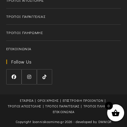
ΤΡΟΠΟΙ ΑΠΟΣΤΟΛΗΣ
p
l
p
i
l
c
ΤΡΟΠΟΙ ΠΑΡΑΓΓΕΛΙΑΣ
i
a
c
t
ΤΡΟΠΟΙ ΠΛΗΡΩΜΗΣ
a
i
t
o
i
n
ΕΠΙΚΟΙΝΩΝΙΑ
o
n
Follow Us
O
O
O
p
p
p
e
e
e
ΕΤΑΙΡΕΙΑ
ΟΡΟΙ ΧΡΗΣΗΣ
ΕΠΙΣΤΡΟΦΗ ΠΡΟΙΟΝΤΩΝ
n
n
n
0
ΤΡΟΠΟΙ ΑΠΟΣΤΟΛΗΣ
ΤΡΟΠΟΙ ΠΑΡΑΓΓΕΛΙΑΣ
ΤΡΟΠΟΙ ΠΛΗΡΩΜΗΣ
s
s
s
ΕΠΙΚΟΙΝΩΝΙΑ
i
i
i
Copyright Ioanniskosmima.gr 2026 - developed by
DMM.GR
n
n
n