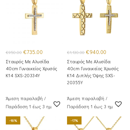
Original
Η
Original
Η
€
735.00
€
940.00
€
950.00
€
1,130.00
price
τρέχουσα
price
τρέχουσα
was:
τιμή
was:
τιμή
Σταυρός Mε Aλυσίδα
Σταυρός Με Αλυσίδα
€950.00.
είναι:
€1,130.00.
είναι:
€735.00.
€940.00.
40cm Γυναικείος Χρυσός
40cm Γυναικείος Χρυσός
Κ14 SXS-20334Y
Κ14 Διπλής Όψης SXS-
20355Y
Άμεση παραλαβή /
Άμεση παραλαβή /
Παράδoση 1 έως 3 ημέρες
Παράδoση 1 έως 3 ημέρες
-16%
-17%