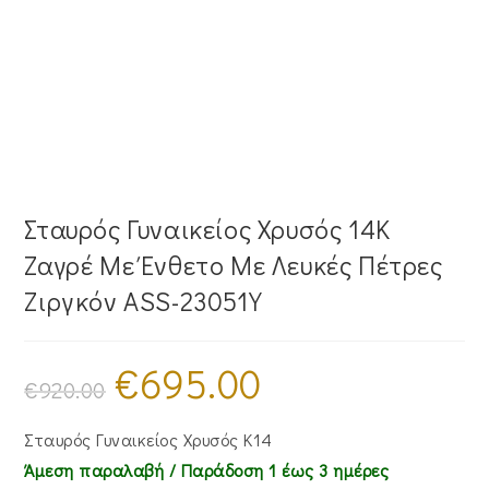
Σταυρός Γυναικείος Χρυσός 14Κ
Ζαγρέ Με Ένθετο Με Λευκές Πέτρες
Ζιργκόν ΑSS-23051Υ
€
695.00
Original
Η
price
τρέχουσα
€
920.00
was:
τιμή
€920.00.
είναι:
€695.00.
Σταυρός Γυναικείος Χρυσός Κ14
Άμεση παραλαβή / Παράδoση 1 έως 3 ημέρες