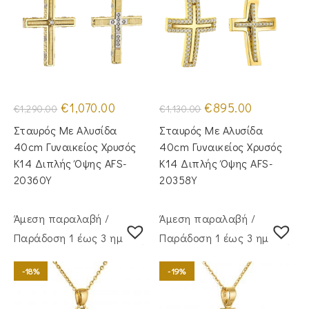
Original
Η
Original
Η
€
1,070.00
€
895.00
€
1,290.00
€
1,130.00
price
τρέχουσα
price
τρέχουσα
was:
τιμή
was:
τιμή
Σταυρός Με Αλυσίδα
Σταυρός Mε Aλυσίδα
€1,290.00.
είναι:
€1,130.00.
είναι:
€1,070.00.
€895.00.
40cm Γυναικείος Χρυσός
40cm Γυναικείος Χρυσός
Κ14 Διπλής Όψης AFS-
Κ14 Διπλής Όψης AFS-
20360Y
20358Y
Άμεση παραλαβή /
Άμεση παραλαβή /
Παράδoση 1 έως 3 ημέρες
Παράδoση 1 έως 3 ημέρες
-18%
-19%