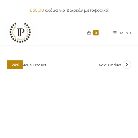
Skip
€
50.00
ακόμα για Δωρεάν μεταφορικά
to
content
0
MENU
Previous Product
Next Product
-24%