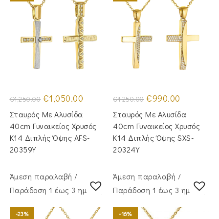
Original
Η
Original
Η
€
1,050.00
€
990.00
€
1,250.00
€
1,250.00
price
τρέχουσα
price
τρέχουσα
was:
τιμή
was:
τιμή
Σταυρός Με Αλυσίδα
Σταυρός Με Αλυσίδα
€1,250.00.
είναι:
€1,250.00.
είναι:
€1,050.00.
€990.00.
40cm Γυναικείος Χρυσός
40cm Γυναικείος Χρυσός
Κ14 Διπλής Όψης AFS-
Κ14 Διπλής Όψης SXS-
20359Y
20324Y
Άμεση παραλαβή /
Άμεση παραλαβή /
Παράδoση 1 έως 3 ημέρες
Παράδoση 1 έως 3 ημέρες
-23%
-16%