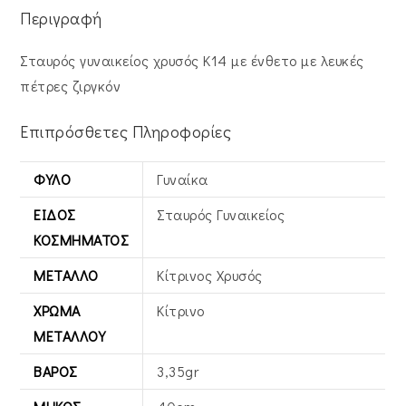
Περιγραφή
Σταυρός γυναικείος χρυσός Κ14 με ένθετο με λευκές
πέτρες ζιργκόν
Επιπρόσθετες Πληροφορίες
ΦΎΛΟ
Γυναίκα
ΕΊΔΟΣ
Σταυρός Γυναικείος
ΚΟΣΜΉΜΑΤΟΣ
ΜΈΤΑΛΛΟ
Κίτρινος Xρυσός
ΧΡΏΜΑ
Κίτρινο
ΜΕΤΆΛΛΟΥ
ΒΆΡΟΣ
3,35gr