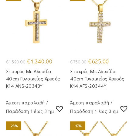
Original
Η
Original
Η
€
1,340.00
€
625.00
€
1,590.00
€
750.00
price
τρέχουσα
price
τρέχουσα
was:
τιμή
was:
τιμή
Σταυρός Με Αλυσίδα
Σταυρός Με Αλυσίδα
€1,590.00.
είναι:
€750.00.
είναι:
€1,340.00.
€625.00.
40cm Γυναικείος Χρυσός
40cm Γυναικείος Χρυσός
Κ14 ANS-20343Y
Κ14 AFS-20344Y
Άμεση παραλαβή /
Άμεση παραλαβή /
Παράδoση 1 έως 3 ημέρες
Παράδoση 1 έως 3 ημέρες
-23%
-17%