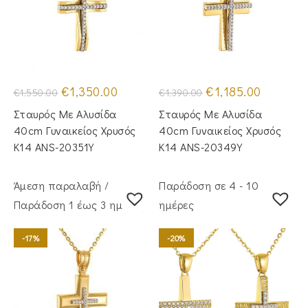
Original
Η
Original
Η
€
1,350.00
€
1,185.00
€
1,550.00
€
1,390.00
price
τρέχουσα
price
τρέχουσα
was:
τιμή
was:
τιμή
Σταυρός Με Αλυσίδα
Σταυρός Mε Aλυσίδα
€1,550.00.
είναι:
€1,390.00.
είναι:
€1,350.00.
€1,185.00.
40cm Γυναικείος Χρυσός
40cm Γυναικείος Χρυσός
Κ14 ANS-20351Y
Κ14 ANS-20349Y
Άμεση παραλαβή /
Παράδοση σε 4 - 10
Παράδoση 1 έως 3 ημέρες
ημέρες
-17%
-20%