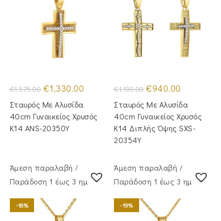
Original
Η
Original
Η
€
1,330.00
€
940.00
€
1,575.00
€
1,130.00
price
τρέχουσα
price
τρέχουσα
was:
τιμή
was:
τιμή
Σταυρός Mε Aλυσίδα
Σταυρός Με Αλυσίδα
€1,575.00.
είναι:
€1,130.00.
είναι:
€1,330.00.
€940.00.
40cm Γυναικείος Χρυσός
40cm Γυναικείος Χρυσός
Κ14 ANS-20350Y
Κ14 Διπλής Όψης SXS-
20354Y
Άμεση παραλαβή /
Άμεση παραλαβή /
Παράδoση 1 έως 3 ημέρες
Παράδoση 1 έως 3 ημέρες
-18%
-19%