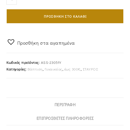
Γυναικείος
Χρυσός
ΠΡΟΣΘΉΚΗ ΣΤΟ ΚΑΛΆΘΙ
14Κ
Ζαγρέ
Με
Ένθετο
Προσθήκη στα αγαπημένα
Με
Λευκές
Κωδικός προϊόντος:
ΑSS-23051Υ
Πέτρες
Κατηγορίες:
Βάπτιση
,
Γυναικείος
,
έως 300€
,
ΣΤΑΥΡΟΣ
Ζιργκόν
ΑSS-
23051Υ
ποσότητα
ΠΕΡΙΓΡΑΦΉ
ΕΠΙΠΡΌΣΘΕΤΕΣ ΠΛΗΡΟΦΟΡΊΕΣ