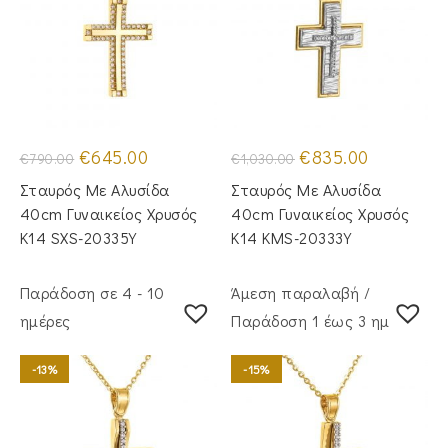
Original
Η
Original
Η
€
645.00
€
835.00
€
790.00
€
1,030.00
price
τρέχουσα
price
τρέχουσα
was:
τιμή
was:
τιμή
Σταυρός Mε Aλυσίδα
Σταυρός Mε Aλυσίδα
€790.00.
είναι:
€1,030.00.
είναι:
€645.00.
€835.00.
40cm Γυναικείος Χρυσός
40cm Γυναικείος Χρυσός
Κ14 SXS-20335Y
Κ14 KMS-20333Y
Παράδοση σε 4 - 10
Άμεση παραλαβή /
ημέρες
Παράδoση 1 έως 3 ημέρες
-13%
-15%