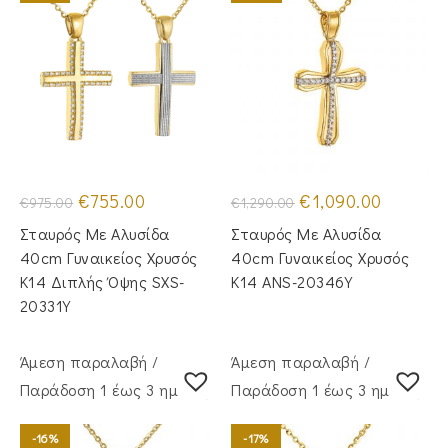
Original
Η
Original
Η
€
755.00
€
1,090.00
€
975.00
€
1,290.00
price
τρέχουσα
price
τρέχουσα
was:
τιμή
was:
τιμή
Σταυρός Με Αλυσίδα
Σταυρός Mε Aλυσίδα
€975.00.
είναι:
€1,290.00.
είναι:
€755.00.
€1,090.00
40cm Γυναικείος Χρυσός
40cm Γυναικείος Χρυσός
Κ14 Διπλής Όψης SXS-
Κ14 ANS-20346Y
20331Y
Άμεση παραλαβή /
Άμεση παραλαβή /
Παράδoση 1 έως 3 ημέρες
Παράδoση 1 έως 3 ημέρες
-16%
-17%