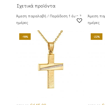
Σχετικά προϊόντα
Άμεση παραλαβή / Παράδoση 1 έως 3
Άμεση πα
ημέρες
ημέρες
-18%
-22%
Original
Η
Or