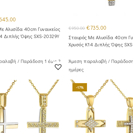
iginal
Η
645.00
ice
τρέχουσα
s:
τιμή
Original
Η
€
735.00
€
950.00
ε Αλυσίδα 40cm Γυναικείος
75.00.
είναι:
price
τρέχουσα
€645.00.
was:
τιμή
14 Διπλής Όψης SXS-20329Y
Σταυρός Με Αλυσίδα 40cm Γυ
€950.00.
είναι:
€735.00.
Χρυσός Κ14 Διπλής Όψης SXS
ραλαβή / Παράδoση 1 έως 3
Άμεση παραλαβή / Παράδoση
ημέρες
-17%