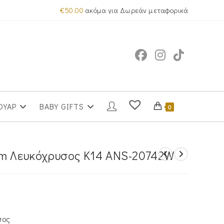
€
50.00
ακόμα για Δωρεάν μεταφορικά
ΟΥΑΡ
BABY GIFTS
0
cm Λευκόχρυσος Κ14 ΑNS-20742W
έχουσα
μή
αι:
260.00.
σος