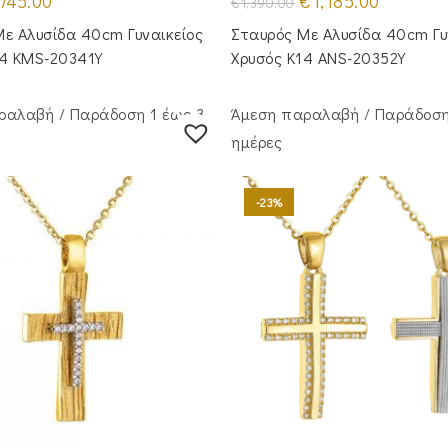
745.00
€
1,185.00
€
1,390.00
ice
τρέχουσα
price
τρέχουσα
as:
τιμή
was:
τιμή
ε Αλυσίδα 40cm Γυναικείος
Σταυρός Με Αλυσίδα 40cm Γυ
50.00.
είναι:
€1,390.00.
είναι:
€745.00.
€1,185.00.
14 KMS-20341Y
Χρυσός Κ14 ANS-20352Y
ραλαβή / Παράδoση 1 έως 3
Άμεση παραλαβή / Παράδoση
ημέρες
-23%