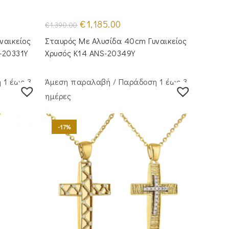
Original
Η
€
1,185.00
€
1,390.00
price
τρέχουσα
was:
τιμή
ναικείος
Σταυρός Mε Aλυσίδα 40cm Γυναικείος
€1,390.00.
είναι:
€1,185.00.
-20331Y
Χρυσός Κ14 ANS-20349Y
 1 έως 3
Άμεση παραλαβή / Παράδoση 1 έως 3
ημέρες
-17%