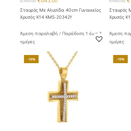
€
645.00
€
€
790.00
€
950.00
price
τρέχουσα
pr
was:
τιμή
w
Σταυρός Με Αλυσίδα 40cm Γυναικείος
Σταυρός Μ
€790.00.
είναι:
€9
€645.00.
Χρυσός Κ14 KMS-20342Y
Χρυσός Κ
Άμεση παραλαβή / Παράδoση 1 έως 3
Άμεση πα
ημέρες
ημέρες
-16%
-19%