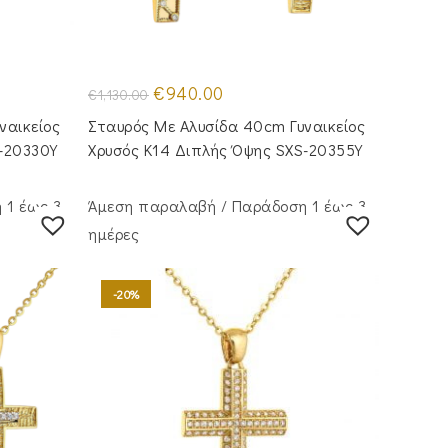
Original
Η
€
940.00
€
1,130.00
price
τρέχουσα
was:
τιμή
ναικείος
Σταυρός Με Αλυσίδα 40cm Γυναικείος
€1,130.00.
είναι:
€940.00.
-20330Y
Χρυσός Κ14 Διπλής Όψης SXS-20355Y
 1 έως 3
Άμεση παραλαβή / Παράδoση 1 έως 3
ημέρες
-20%