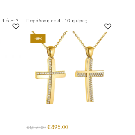
 1 έως 3
Παράδοση σε 4 - 10 ημέρες
-15%
Original
Η
€
895.00
€
1,050.00
price
τρέχουσα
was:
τιμή