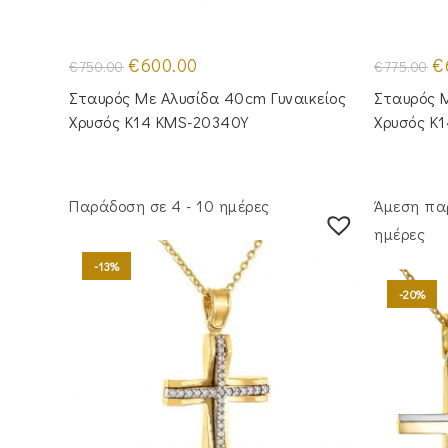
Original
Η
Or
€
600.00
€
€
750.00
€
775.00
price
τρέχουσα
pr
was:
τιμή
wa
Σταυρός Με Αλυσίδα 40cm Γυναικείος
Σταυρός Μ
€750.00.
είναι:
€7
€600.00.
Χρυσός Κ14 KMS-20340Y
Χρυσός Κ
Παράδοση σε 4 - 10 ημέρες
Άμεση πα
ημέρες
-13%
-20%