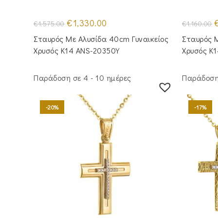
Original
Η
O
€
1,330.00
€
1,575.00
€
1,160.00
price
τρέχουσα
p
was:
τιμή
w
Σταυρός Mε Aλυσίδα 40cm Γυναικείος
Σταυρός Μ
€1,575.00.
είναι:
€
€1,330.00.
Χρυσός Κ14 ANS-20350Y
Χρυσός Κ
Παράδοση σε 4 - 10 ημέρες
Παράδοση 
-20%
-17%