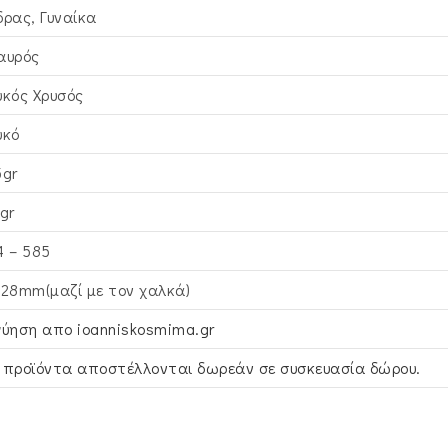
δρας, Γυναίκα
αυρός
υκός Xρυσός
υκό
5gr
gr
4 – 585
x28mm(μαζί με τον χαλκά)
γύηση απο ioanniskosmima.gr
 προϊόντα αποστέλλονται δωρεάν σε συσκευασία δώρου.