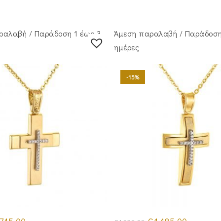
ραλαβή / Παράδoση 1 έως 3
Άμεση παραλαβή / Παράδoση
ημέρες
-15%
iginal
Η
Original
Η