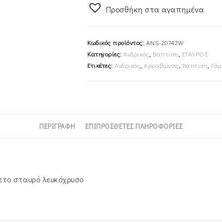
Προσθήκη στα αγαπημένα
Κ14
ΑNS-
20742W
Κωδικός προϊόντος:
ΑNS-20742W
ποσότητα
Κατηγορίες:
Ανδρικός
,
Βάπτιση
,
ΣΤΑΥΡΟΣ
Ετικέτες:
Ανδρικός
,
Αρραβώνας
,
Βάπτιση
,
Γάμ
ΠΕΡΙΓΡΑΦΉ
ΕΠΙΠΡΌΣΘΕΤΕΣ ΠΛΗΡΟΦΟΡΊΕΣ
ετο σταυρό λευκόχρυσο