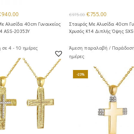
riginal
Η
Original
Η
€
940.00
€
755.00
€
975.00
rice
τρέχουσα
price
τρέχουσα
as:
τιμή
was:
τιμή
ε Αλυσίδα 40cm Γυναικείος
Σταυρός Με Αλυσίδα 40cm Γυ
1,160.00.
είναι:
€975.00.
είναι:
€940.00.
€755.00.
14 ASS-20353Y
Χρυσός Κ14 Διπλής Όψης SXS
σε 4 - 10 ημέρες
Άμεση παραλαβή / Παράδoση
ημέρες
-23%