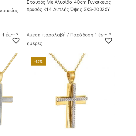
Σταυρός Με Αλυσίδα 40cm Γυναικείος
€1,050.00.
είναι:
€895.00.
Χρυσός Κ14 Διπλής Όψης SXS-20326Y
ναικείος
 1 έως 3
Άμεση παραλαβή / Παράδoση 1 έως 3
ημέρες
-15%