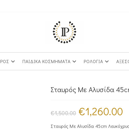
ΥΡΟΣ
ΠΑΙΔΙΚΑ ΚΟΣΜΗΜΑΤΑ
ΡΟΛΟΓΙΑ
ΑΞΕΣ
Σταυρός Με Αλυσίδα 45
€
1,260.00
Original
Η
price
τρ
€
1,500.00
was:
τι
€1,500.00.
είν
€1,
Σταυρός Με Αλυσίδα 45cm Λευκόχρυ