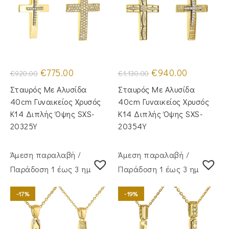
Original
Η
Original
Η
€
775.00
€
940.00
€
920.00
€
1,130.00
price
τρέχουσα
price
τρέχουσα
was:
τιμή
was:
τιμή
Σταυρός Με Αλυσίδα
Σταυρός Με Αλυσίδα
€920.00.
είναι:
€1,130.00.
είναι:
€775.00.
€940.00.
40cm Γυναικείος Χρυσός
40cm Γυναικείος Χρυσός
Κ14 Διπλής Όψης SXS-
Κ14 Διπλής Όψης SXS-
20325Y
20354Y
Άμεση παραλαβή /
Άμεση παραλαβή /
Παράδoση 1 έως 3 ημέρες
Παράδoση 1 έως 3 ημέρες
-17%
-19%