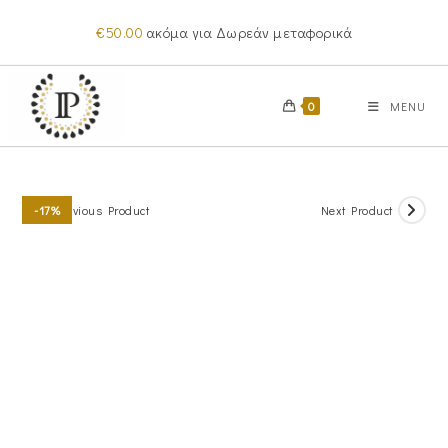
Skip
€
50.00
ακόμα για Δωρεάν μεταφορικά
to
content
0
MENU
Previous Product
Next Product
-17%