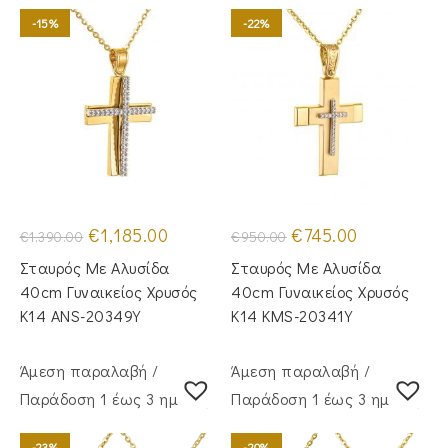
-15%
-22%
Original
Η
Original
Η
€
1,185.00
€
745.00
€
1,390.00
€
950.00
price
τρέχουσα
price
τρέχουσα
was:
τιμή
was:
τιμή
Σταυρός Mε Aλυσίδα
Σταυρός Με Αλυσίδα
€1,390.00.
είναι:
€950.00.
είναι:
€1,185.00.
€745.00.
40cm Γυναικείος Χρυσός
40cm Γυναικείος Χρυσός
Κ14 ANS-20349Y
Κ14 KMS-20341Y
Άμεση παραλαβή /
Άμεση παραλαβή /
Παράδoση 1 έως 3 ημέρες
Παράδoση 1 έως 3 ημέρες
-23%
-20%