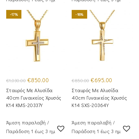
-17%
-18%
Original
Η
Original
Η
€
850.00
€
695.00
€
1,030.00
€
850.00
price
τρέχουσα
price
τρέχουσα
was:
τιμή
was:
τιμή
Σταυρός Με Αλυσίδα
Σταυρός Με Αλυσίδα
€1,030.00.
είναι:
€850.00.
είναι:
€850.00.
€695.00.
40cm Γυναικείος Χρυσός
40cm Γυναικείος Χρυσός
Κ14 KMS-20337Y
Κ14 SXS-20364Y
Άμεση παραλαβή /
Άμεση παραλαβή /
Παράδoση 1 έως 3 ημέρες
Παράδoση 1 έως 3 ημέρες