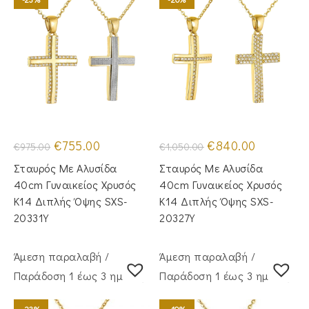
Original
Η
Original
Η
€
755.00
€
840.00
€
975.00
€
1,050.00
price
τρέχουσα
price
τρέχουσα
was:
τιμή
was:
τιμή
Σταυρός Με Αλυσίδα
Σταυρός Με Αλυσίδα
€975.00.
είναι:
€1,050.00.
είναι:
€755.00.
€840.00.
40cm Γυναικείος Χρυσός
40cm Γυναικείος Χρυσός
Κ14 Διπλής Όψης SXS-
Κ14 Διπλής Όψης SXS-
20331Y
20327Y
Άμεση παραλαβή /
Άμεση παραλαβή /
Παράδoση 1 έως 3 ημέρες
Παράδoση 1 έως 3 ημέρες
-23%
-19%