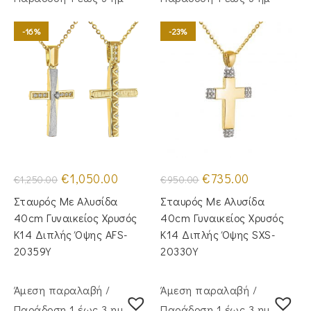
-16%
-23%
Original
Η
Original
Η
€
1,050.00
€
735.00
€
1,250.00
€
950.00
price
τρέχουσα
price
τρέχουσα
was:
τιμή
was:
τιμή
Σταυρός Με Αλυσίδα
Σταυρός Με Αλυσίδα
€1,250.00.
είναι:
€950.00.
είναι:
€1,050.00.
€735.00.
40cm Γυναικείος Χρυσός
40cm Γυναικείος Χρυσός
Κ14 Διπλής Όψης AFS-
Κ14 Διπλής Όψης SXS-
20359Y
20330Y
Άμεση παραλαβή /
Άμεση παραλαβή /
Παράδoση 1 έως 3 ημέρες
Παράδoση 1 έως 3 ημέρες