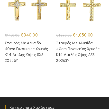
Original
Η
Original
Η
€
940.00
€
1,050.00
€
1,130.00
€
1,290.00
price
τρέχουσα
price
τρέχουσα
was:
τιμή
was:
τιμή
Σταυρός Με Αλυσίδα
Σταυρός Mε Aλυσίδα
€1,130.00.
είναι:
€1,290.00.
είναι:
€940.00.
€1,050.00
40cm Γυναικείος Χρυσός
40cm Γυναικείος Χρυσός
Κ14 Διπλής Όψης SXS-
Κ14 Διπλής Όψης AFS-
20356Y
20363Y
Κατάστημα Χαλάστρας