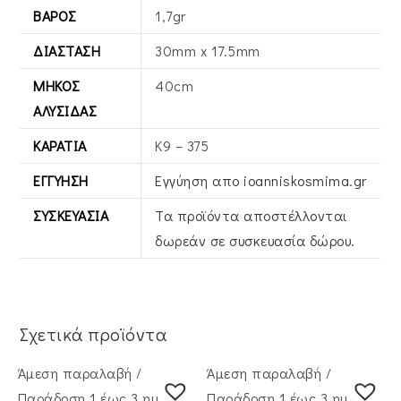
ΒΆΡΟΣ
1,7gr
ΔΙΆΣΤΑΣΗ
30mm x 17.5mm
ΜΉΚΟΣ
40cm
ΑΛΥΣΊΔΑΣ
ΚΑΡΆΤΙΑ
Κ9 – 375
ΕΓΓΎΗΣΗ
Εγγύηση απο ioanniskosmima.gr
ΣΥΣΚΕΥΑΣΊΑ
Τα προϊόντα αποστέλλονται
δωρεάν σε συσκευασία δώρου.
Σχετικά προϊόντα
Άμεση παραλαβή /
Άμεση παραλαβή /
Παράδoση 1 έως 3 ημέρες
Παράδoση 1 έως 3 ημέρες