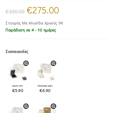
€
275.00
Original
Η
price
τρέχουσα
€
330.00
was:
τιμή
€330.00.
είναι:
€275.00.
Σταυρός Με Αλυσίδα Χρυσός 9Κ
Παράδοση σε 4 - 10 ημέρες
Συσκευασίες
ΜΙΚΡΟ ΓΚΡΙ
ΤΕΤΡΑΓΩΝΟ ΜΠΕΖ
€5.90
€6.90