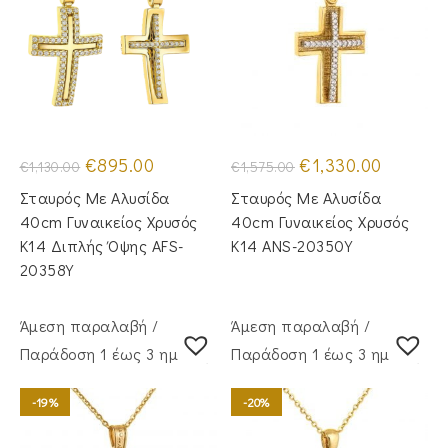
Original
Η
Original
Η
€
895.00
€
1,330.00
€
1,130.00
€
1,575.00
price
τρέχουσα
price
τρέχουσα
was:
τιμή
was:
τιμή
Σταυρός Mε Aλυσίδα
Σταυρός Mε Aλυσίδα
€1,130.00.
είναι:
€1,575.00.
είναι:
€895.00.
€1,330.00.
40cm Γυναικείος Χρυσός
40cm Γυναικείος Χρυσός
Κ14 Διπλής Όψης AFS-
Κ14 ANS-20350Y
20358Y
Άμεση παραλαβή /
Άμεση παραλαβή /
Παράδoση 1 έως 3 ημέρες
Παράδoση 1 έως 3 ημέρες
-19%
-20%