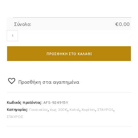
Σύνολο:
€
0.00
Σταυρός
Με
Αλυσίδα
ΠΡΟΣΘΉΚΗ ΣΤΟ ΚΑΛΆΘΙ
Χρυσός
9Κ
Mε
Λεπτομέρειες
Προσθήκη στα αγαπημένα
Από
Λευκές
Κωδικός προϊόντος:
AFS-924915Y
Πέτρες
Κατηγορίες:
Γυναικείος
,
έως 300€
,
Κολιέ
,
Κορίτσι
,
ΣΤΑΥΡΟΙ
,
Ζιργκόν
ΣΤΑΥΡΟΣ
AFS-
924915Y
ποσότητα