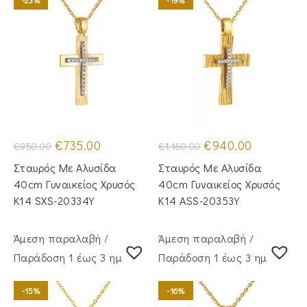
Original
Η
Original
Η
€
735.00
€
940.00
€
950.00
€
1,160.00
price
τρέχουσα
price
τρέχουσα
was:
τιμή
was:
τιμή
Σταυρός Mε Aλυσίδα
Σταυρός Με Αλυσίδα
€950.00.
είναι:
€1,160.00.
είναι:
€735.00.
€940.00.
40cm Γυναικείος Χρυσός
40cm Γυναικείος Χρυσός
Κ14 SXS-20334Y
Κ14 ASS-20353Y
Άμεση παραλαβή /
Άμεση παραλαβή /
Παράδoση 1 έως 3 ημέρες
Παράδoση 1 έως 3 ημέρες
-15%
-16%