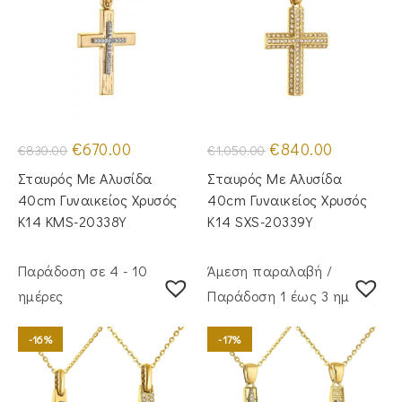
Original
Η
Original
Η
€
670.00
€
840.00
€
830.00
€
1,050.00
price
τρέχουσα
price
τρέχουσα
was:
τιμή
was:
τιμή
Σταυρός Με Αλυσίδα
Σταυρός Με Αλυσίδα
€830.00.
είναι:
€1,050.00.
είναι:
€670.00.
€840.00.
40cm Γυναικείος Χρυσός
40cm Γυναικείος Χρυσός
Κ14 KMS-20338Y
Κ14 SXS-20339Y
Παράδοση σε 4 - 10
Άμεση παραλαβή /
ημέρες
Παράδoση 1 έως 3 ημέρες
-16%
-17%