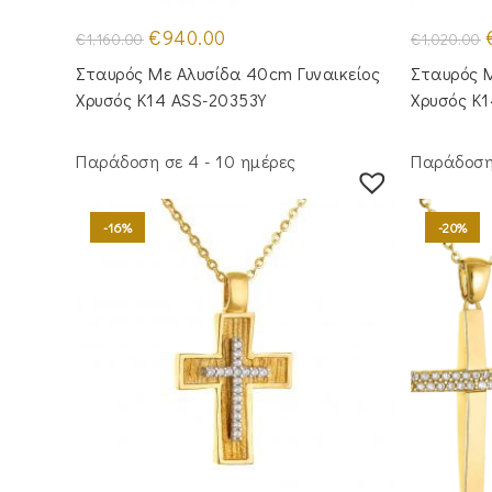
Original
Η
O
€
940.00
€
1,160.00
€
1,020.00
price
τρέχουσα
p
was:
τιμή
Σταυρός Με Αλυσίδα 40cm Γυναικείος
Σταυρός M
€1,160.00.
είναι:
€
€940.00.
Χρυσός Κ14 ASS-20353Y
Χρυσός Κ
Παράδοση σε 4 - 10 ημέρες
Παράδοση 
-16%
-20%