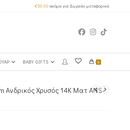
€
50.00
ακόμα για Δωρεάν μεταφορικά
ΟΥΑΡ
BABY GIFTS
0
m Ανδρικός Χρυσός 14Κ Ματ ANS-
έχουσα
μή