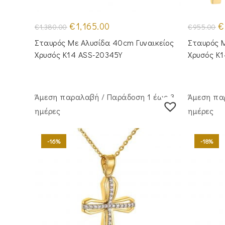
Original
Η
Or
€
1,165.00
€
€
1,380.00
€
955.00
price
τρέχουσα
pr
was:
τιμή
w
Σταυρός Mε Aλυσίδα 40cm Γυναικείος
Σταυρός Μ
€1,380.00.
είναι:
€9
€1,165.00.
Χρυσός Κ14 ASS-20345Y
Χρυσός Κ
Άμεση παραλαβή / Παράδoση 1 έως 3
Άμεση πα
ημέρες
ημέρες
-16%
-18%