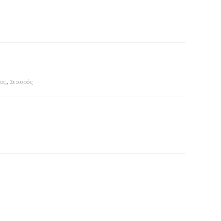
ος
,
Σταυρός