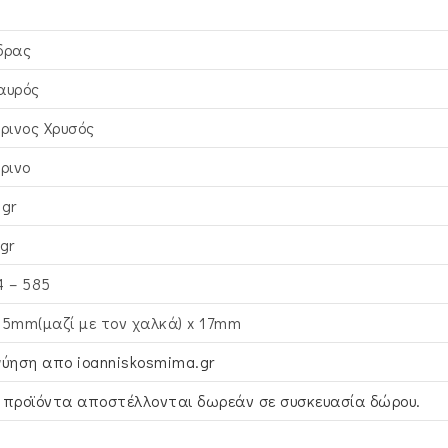
δρας
αυρός
τρινος Xρυσός
τρινο
3gr
gr
4 – 585
,5mm(μαζί με τον χαλκά) x 17mm
γύηση απο ioanniskosmima.gr
 προϊόντα αποστέλλονται δωρεάν σε συσκευασία δώρου.