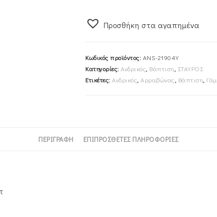
45cm
Ανδρικός
Προσθήκη στα αγαπημένα
Χρυσός
14Κ
Ματ
Κωδικός προϊόντος:
ANS-21904Y
ANS-
Κατηγορίες:
Ανδρικός
,
Βάπτιση
,
ΣΤΑΥΡΟΣ
21904Y
Ετικέτες:
Ανδρικός
,
Αρραβώνας
,
Βάπτιση
,
Γάμ
ποσότητα
ΠΕΡΙΓΡΑΦΉ
ΕΠΙΠΡΌΣΘΕΤΕΣ ΠΛΗΡΟΦΟΡΊΕΣ
τ