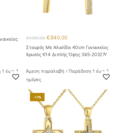
Original
Η
€
840.00
€
1,050.00
ναικείος
price
τρέχουσα
.
was:
τιμή
Σταυρός Με Αλυσίδα 40cm Γυναικείος
€1,050.00.
είναι:
€840.00.
Χρυσός Κ14 Διπλής Όψης SXS-20327Y
 1 έως 3
Άμεση παραλαβή / Παράδoση 1 έως 3
ημέρες
-17%