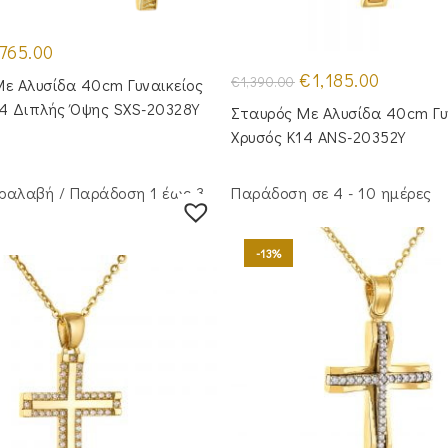
iginal
Η
765.00
ice
τρέχουσα
as:
τιμή
Original
Η
€
1,185.00
€
1,390.00
ε Αλυσίδα 40cm Γυναικείος
55.00.
είναι:
price
τρέχουσα
€765.00.
was:
τιμή
14 Διπλής Όψης SXS-20328Y
Σταυρός Με Αλυσίδα 40cm Γυ
€1,390.00.
είναι:
€1,185.00.
Χρυσός Κ14 ANS-20352Y
ραλαβή / Παράδoση 1 έως 3
Παράδοση σε 4 - 10 ημέρες
-13%