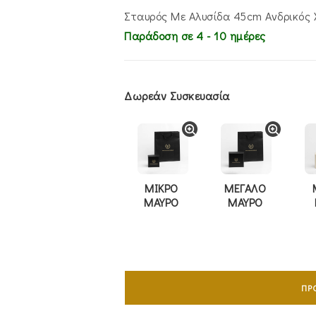
€1,500.00.
είν
€1,
Σταυρός Mε Aλυσίδα 45cm Ανδρικός
Παράδοση σε 4 - 10 ημέρες
Δωρεάν Συσκευασία
ΜΙΚΡΟ
ΜΕΓΑΛΟ
ΜΑΥΡΟ
ΜΑΥΡΟ
Σταυρός
Mε
ΠΡ
Aλυσίδα