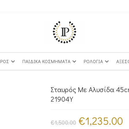
ΥΡΟΣ
ΠΑΙΔΙΚΑ ΚΟΣΜΗΜΑΤΑ
ΡΟΛΟΓΙΑ
ΑΞΕΣ
Σταυρός Mε Aλυσίδα 45c
21904Y
€
1,235.00
Original
Η
price
τρ
€
1,500.00
was:
τι