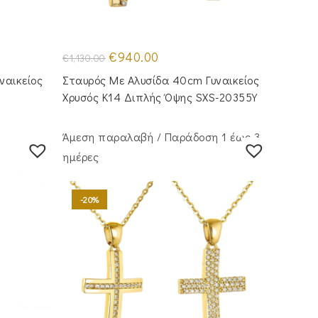
Original
Η
€
940.00
€
1,130.00
price
τρέχουσα
was:
τιμή
ναικείος
Σταυρός Με Αλυσίδα 40cm Γυναικείος
€1,130.00.
είναι:
€940.00.
Χρυσός Κ14 Διπλής Όψης SXS-20355Y
Άμεση παραλαβή / Παράδoση 1 έως 3
ημέρες
-20%