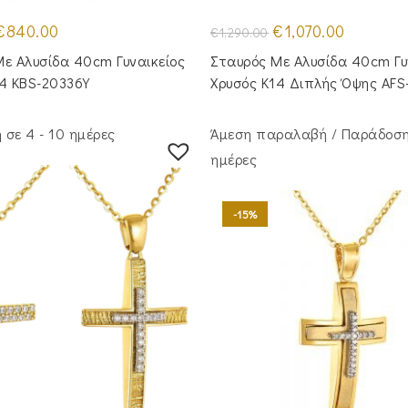
riginal
Η
Original
Η
€
840.00
€
1,070.00
€
1,290.00
rice
τρέχουσα
price
τρέχουσα
was:
τιμή
was:
τιμή
ε Aλυσίδα 40cm Γυναικείος
Σταυρός Με Αλυσίδα 40cm Γυ
1,020.00.
είναι:
€1,290.00.
είναι:
€840.00.
€1,070.00.
14 KBS-20336Y
Χρυσός Κ14 Διπλής Όψης AFS
σε 4 - 10 ημέρες
Άμεση παραλαβή / Παράδoση
ημέρες
-15%