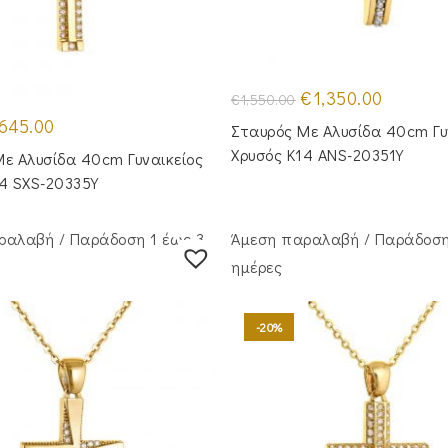
Original
Η
€
1,350.00
€
1,550.00
price
τρέχουσα
iginal
Η
was:
τιμή
645.00
Σταυρός Με Αλυσίδα 40cm Γυ
ice
τρέχουσα
€1,550.00.
είναι:
s:
τιμή
€1,350.00
Χρυσός Κ14 ANS-20351Y
ε Aλυσίδα 40cm Γυναικείος
90.00.
είναι:
€645.00.
14 SXS-20335Y
ραλαβή / Παράδoση 1 έως 3
Άμεση παραλαβή / Παράδoση
ημέρες
-20%