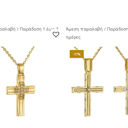
ραλαβή / Παράδoση 1 έως 3
Άμεση παραλαβή / Παράδoση
ημέρες
-17%