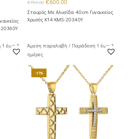
Original
Η
€
600.00
€
750.00
price
τρέχουσα
was:
τιμή
Σταυρός Με Αλυσίδα 40cm Γυναικείος
€750.00.
είναι:
€600.00.
Χρυσός Κ14 KMS-20340Y
ναικείος
-20360Y
 1 έως 3
Άμεση παραλαβή / Παράδoση 1 έως 3
ημέρες
-17%