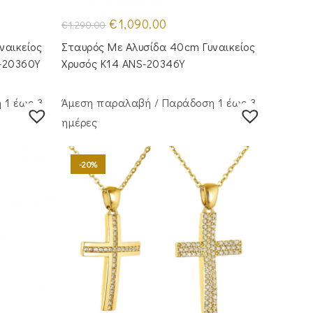
Original
Η
€
1,090.00
€
1,290.00
price
τρέχουσα
was:
τιμή
ναικείος
Σταυρός Mε Aλυσίδα 40cm Γυναικείος
€1,290.00.
είναι:
€1,090.00.
-20360Y
Χρυσός Κ14 ANS-20346Y
 1 έως 3
Άμεση παραλαβή / Παράδoση 1 έως 3
ημέρες
-20%