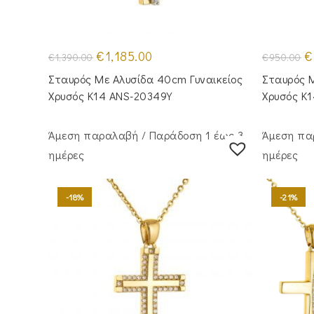
Original
Η
Or
€
1,185.00
€
€
1,390.00
€
950.00
price
τρέχουσα
pr
was:
τιμή
w
Σταυρός Mε Aλυσίδα 40cm Γυναικείος
Σταυρός Μ
€1,390.00.
είναι:
€9
€1,185.00.
Χρυσός Κ14 ANS-20349Y
Χρυσός Κ
Άμεση παραλαβή / Παράδoση 1 έως 3
Άμεση πα
ημέρες
ημέρες
-18%
-21%