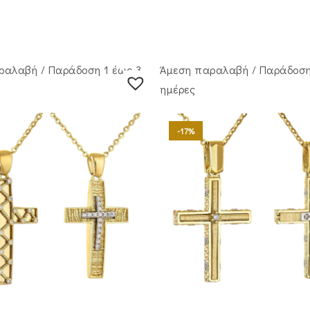
ραλαβή / Παράδoση 1 έως 3
Άμεση παραλαβή / Παράδoση
ημέρες
-17%