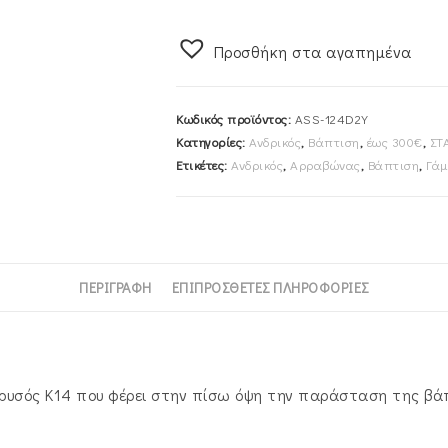
45cm
Διπλής
Προσθήκη στα αγαπημένα
Όψης
Δίχρωμος
Κ14
Κωδικός προϊόντος:
ASS-124D2Y
ASS-
Κατηγορίες:
Ανδρικός
,
Βάπτιση
,
έως 300€
,
ΣΤ
124D2Y
Ετικέτες:
Ανδρικός
,
Αρραβώνας
,
Βάπτιση
,
Γάμ
ποσότητα
ΠΕΡΙΓΡΑΦΉ
ΕΠΙΠΡΌΣΘΕΤΕΣ ΠΛΗΡΟΦΟΡΊΕΣ
ρυσός Κ14 που φέρει στην πίσω όψη την παράσταση της βάπ