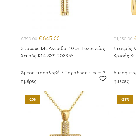
Original
Η
O
€
645.00
€
790.00
€
1,250.00
price
τρέχουσα
p
was:
τιμή
Σταυρός Mε Aλυσίδα 40cm Γυναικείος
Σταυρός Μ
€790.00.
είναι:
€
€645.00.
Χρυσός Κ14 SXS-20335Y
Χρυσός Κ
Άμεση παραλαβή / Παράδoση 1 έως 3
Άμεση πα
ημέρες
ημέρες
-20%
-23%