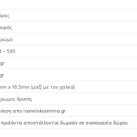
δρας
αυρός
χρωμο
4 – 585
gr
gr
mm x 18,5mm (μαζί με τον χαλκά)
χρωμος Χρυσός
γύηση απο ioanniskosmima.gr
 προϊόντα αποστέλλονται δωρεάν σε συσκευασία δώρου.