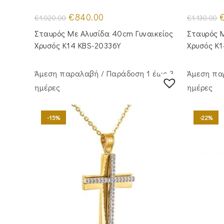
Original
Η
O
€
840.00
€
1,020.00
€
1,130.00
price
τρέχουσα
p
was:
τιμή
w
Σταυρός Mε Aλυσίδα 40cm Γυναικείος
Σταυρός Μ
€1,020.00.
είναι:
€
€840.00.
Χρυσός Κ14 KBS-20336Y
Χρυσός Κ
Άμεση παραλαβή / Παράδoση 1 έως 3
Άμεση πα
ημέρες
ημέρες
-15%
-22%