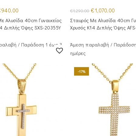
riginal
Η
Original
Η
€
940.00
€
1,070.00
€
1,290.00
rice
τρέχουσα
price
τρέχουσα
as:
τιμή
was:
τιμή
ε Αλυσίδα 40cm Γυναικείος
Σταυρός Με Αλυσίδα 40cm Γυ
1,130.00.
είναι:
€1,290.00.
είναι:
€940.00.
€1,070.00.
14 Διπλής Όψης SXS-20355Y
Χρυσός Κ14 Διπλής Όψης AFS
ραλαβή / Παράδoση 1 έως 3
Άμεση παραλαβή / Παράδoση
ημέρες
-17%