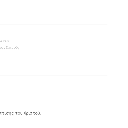
ΑΥΡΟΣ
ος
,
Σταυρός
τισης του Χριστού.