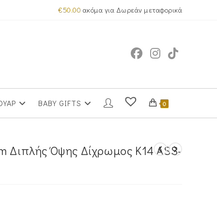
€
50.00
ακόμα για Δωρεάν μεταφορικά
ΟΥΑΡ
BABY GIFTS
0
m Διπλής Όψης Δίχρωμος Κ14 ASS-
α