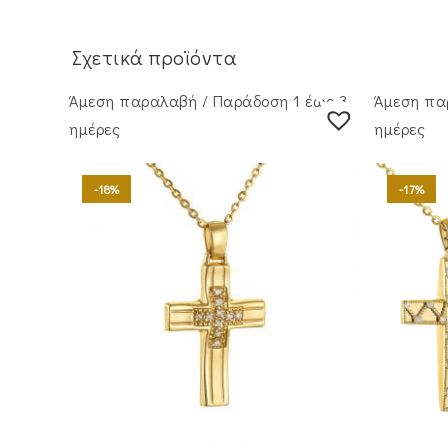
Σχετικά προϊόντα
Άμεση παραλαβή / Παράδoση 1 έως 3
Άμεση πα
ημέρες
ημέρες
-18%
-17%