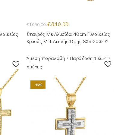
Original
Η
€
840.00
€
1,050.00
price
τρέχουσα
was:
τιμή
ναικείος
Σταυρός Με Αλυσίδα 40cm Γυναικείος
€1,050.00.
είναι:
€840.00.
Χρυσός Κ14 Διπλής Όψης SXS-20327Y
Άμεση παραλαβή / Παράδoση 1 έως 3
ημέρες
-19%