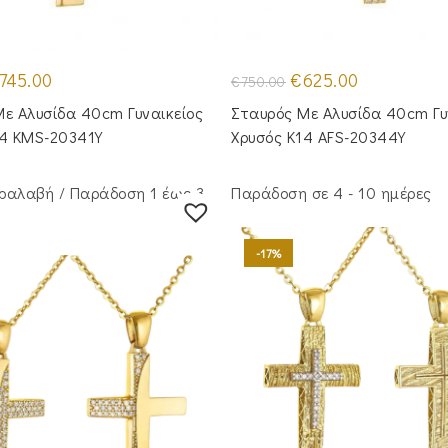
iginal
Η
Original
Η
745.00
€
625.00
€
750.00
ice
τρέχουσα
price
τρέχουσα
as:
τιμή
was:
τιμή
ε Αλυσίδα 40cm Γυναικείος
Σταυρός Με Αλυσίδα 40cm Γυ
50.00.
είναι:
€750.00.
είναι:
€745.00.
€625.00.
14 KMS-20341Y
Χρυσός Κ14 AFS-20344Y
ραλαβή / Παράδoση 1 έως 3
Παράδοση σε 4 - 10 ημέρες
-17%