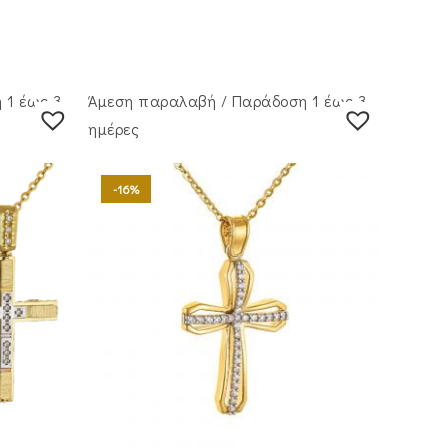
 1 έως 3
Άμεση παραλαβή / Παράδoση 1 έως 3
ημέρες
-16%