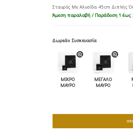
€785.00.
είναι:
€625.00.
Σταυρός Mε Aλυσίδα 45cm Διπλής Ό
Άμεση παραλαβή / Παράδoση 1 έως 
Δωρεάν Συσκευασία
ΜΙΚΡΟ
ΜΕΓΑΛΟ
ΜΑΥΡΟ
ΜΑΥΡΟ
Σταυρός
Mε
ΠΡ
Aλυσίδα