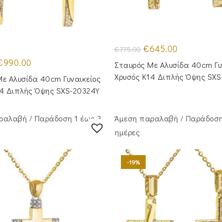
Original
Η
€
645.00
€
775.00
price
τρέχουσα
riginal
Η
was:
τιμή
€
990.00
Σταυρός Με Αλυσίδα 40cm Γυ
rice
τρέχουσα
€775.00.
είναι:
was:
τιμή
€645.00.
Χρυσός Κ14 Διπλής Όψης SXS
ε Αλυσίδα 40cm Γυναικείος
1,250.00.
είναι:
€990.00.
14 Διπλής Όψης SXS-20324Y
ραλαβή / Παράδoση 1 έως 3
Άμεση παραλαβή / Παράδoση
ημέρες
-19%