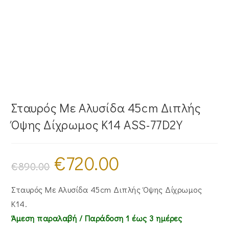
Σταυρός Mε Aλυσίδα 45cm Διπλής
Όψης Δίχρωμος Κ14 ASS-77D2Y
€
720.00
Original
Η
price
τρέχουσα
€
890.00
was:
τιμή
€890.00.
είναι:
€720.00.
Σταυρός Mε Aλυσίδα 45cm Διπλής Όψης Δίχρωμος
Κ14.
Άμεση παραλαβή / Παράδoση 1 έως 3 ημέρες