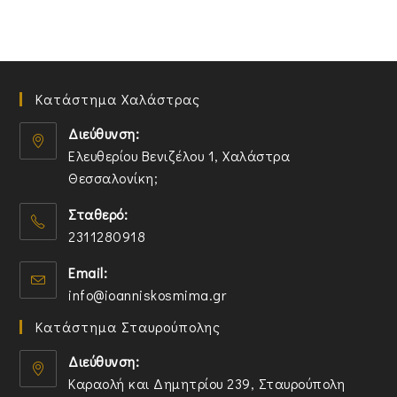
Κατάστημα Χαλάστρας
Διεύθυνση:
Ελευθερίου Βενιζέλου 1, Χαλάστρα
Θεσσαλονίκη;
O
Σταθερό:
p
2311280918
e
n
O
Email:
s
p
O
info@ioanniskosmima.gr
i
e
p
n
n
Κατάστημα Σταυρούπολης
e
a
s
n
n
i
Διεύθυνση:
s
e
n
Καραολή και Δημητρίου 239, Σταυρούπολη
i
w
y