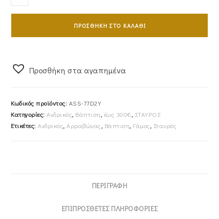
Mε
Aλυσίδα
ΠΡΟΣΘΉΚΗ ΣΤΟ ΚΑΛΆΘΙ
45cm
Διπλής
Όψης
Δίχρωμος
Προσθήκη στα αγαπημένα
Κ14
ASS-
Κωδικός προϊόντος:
ASS-77D2Y
77D2Y
Κατηγορίες:
Ανδρικός
,
Βάπτιση
,
έως 300€
,
ΣΤΑΥΡΟΣ
ποσότητα
Ετικέτες:
Ανδρικός
,
Αρραβώνας
,
Βάπτιση
,
Γάμος
,
Σταυρός
ΠΕΡΙΓΡΑΦΉ
ΕΠΙΠΡΌΣΘΕΤΕΣ ΠΛΗΡΟΦΟΡΊΕΣ