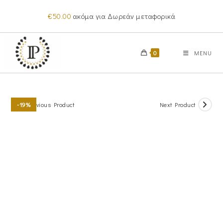
Skip
€
50.00
ακόμα για Δωρεάν μεταφορικά
to
content
0
MENU
Previous Product
Next Product
-19%