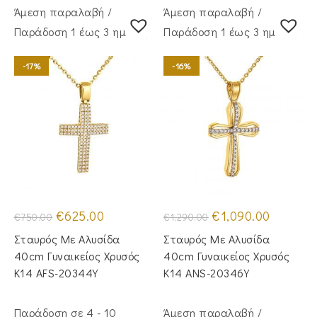
Άμεση παραλαβή /
Άμεση παραλαβή /
Παράδoση 1 έως 3 ημέρες
Παράδoση 1 έως 3 ημέρες
-17%
-16%
Original
Η
Original
Η
€
625.00
€
1,090.00
€
750.00
€
1,290.00
price
τρέχουσα
price
τρέχουσα
was:
τιμή
was:
τιμή
Σταυρός Με Αλυσίδα
Σταυρός Mε Aλυσίδα
€750.00.
είναι:
€1,290.00.
είναι:
€625.00.
€1,090.00
40cm Γυναικείος Χρυσός
40cm Γυναικείος Χρυσός
Κ14 AFS-20344Y
Κ14 ANS-20346Y
Παράδοση σε 4 - 10
Άμεση παραλαβή /