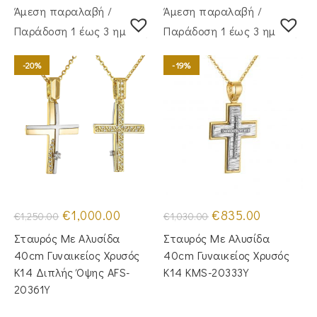
Άμεση παραλαβή /
Άμεση παραλαβή /
Παράδoση 1 έως 3 ημέρες
Παράδoση 1 έως 3 ημέρες
-20%
-19%
Original
Η
Original
Η
€
1,000.00
€
835.00
€
1,250.00
€
1,030.00
price
τρέχουσα
price
τρέχουσα
was:
τιμή
was:
τιμή
Σταυρός Με Αλυσίδα
Σταυρός Mε Aλυσίδα
€1,250.00.
είναι:
€1,030.00.
είναι:
€1,000.00.
€835.00.
40cm Γυναικείος Χρυσός
40cm Γυναικείος Χρυσός
Κ14 Διπλής Όψης AFS-
Κ14 KMS-20333Y
20361Y