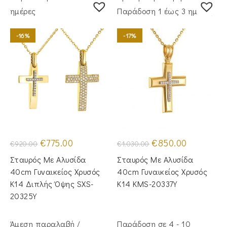
ημέρες
Παράδoση 1 έως 3 ημέρες
-16%
-17%
Original
Η
Original
Η
€
775.00
€
850.00
€
920.00
€
1,030.00
price
τρέχουσα
price
τρέχουσα
was:
τιμή
was:
τιμή
Σταυρός Με Αλυσίδα
Σταυρός Με Αλυσίδα
€920.00.
είναι:
€1,030.00.
είναι:
€775.00.
€850.00.
40cm Γυναικείος Χρυσός
40cm Γυναικείος Χρυσός
Κ14 Διπλής Όψης SXS-
Κ14 KMS-20337Y
20325Y
Άμεση παραλαβή /
Παράδοση σε 4 - 10