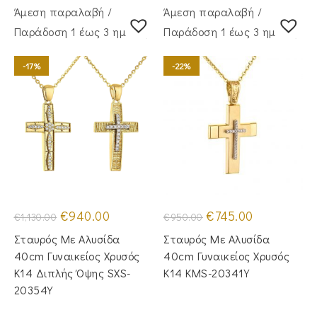
Άμεση παραλαβή /
Άμεση παραλαβή /
Παράδoση 1 έως 3 ημέρες
Παράδoση 1 έως 3 ημέρες
-17%
-22%
Original
Η
Original
Η
€
940.00
€
745.00
€
1,130.00
€
950.00
price
τρέχουσα
price
τρέχουσα
was:
τιμή
was:
τιμή
Σταυρός Με Αλυσίδα
Σταυρός Με Αλυσίδα
€1,130.00.
είναι:
€950.00.
είναι:
€940.00.
€745.00.
40cm Γυναικείος Χρυσός
40cm Γυναικείος Χρυσός
Κ14 Διπλής Όψης SXS-
Κ14 KMS-20341Y
20354Y