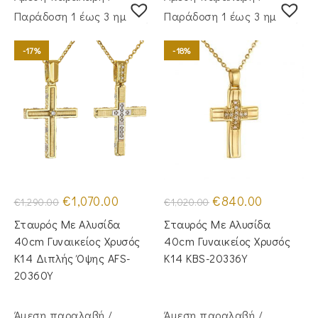
Παράδoση 1 έως 3 ημέρες
Παράδoση 1 έως 3 ημέρες
-17%
-18%
Original
Η
Original
Η
€
1,070.00
€
840.00
€
1,290.00
€
1,020.00
price
τρέχουσα
price
τρέχουσα
was:
τιμή
was:
τιμή
Σταυρός Με Αλυσίδα
Σταυρός Mε Aλυσίδα
€1,290.00.
είναι:
€1,020.00.
είναι:
€1,070.00.
€840.00.
40cm Γυναικείος Χρυσός
40cm Γυναικείος Χρυσός
Κ14 Διπλής Όψης AFS-
Κ14 KBS-20336Y
20360Y
Άμεση παραλαβή /
Άμεση παραλαβή /