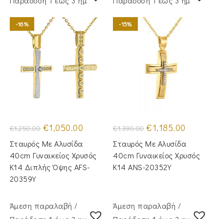
Παράδoση 1 έως 3 ημέρες
Παράδoση 1 έως 3 ημέρες
-16%
-15%
Original
Η
Original
Η
€
1,050.00
€
1,185.00
€
1,250.00
€
1,390.00
price
τρέχουσα
price
τρέχουσα
was:
τιμή
was:
τιμή
Σταυρός Με Αλυσίδα
Σταυρός Με Αλυσίδα
€1,250.00.
είναι:
€1,390.00.
είναι:
€1,050.00.
€1,185.00.
40cm Γυναικείος Χρυσός
40cm Γυναικείος Χρυσός
Κ14 Διπλής Όψης AFS-
Κ14 ANS-20352Y
20359Y
Άμεση παραλαβή /
Άμεση παραλαβή /