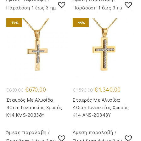
Παράδoση 1 έως 3 ημέρες
Παράδoση 1 έως 3 ημέρες
-19%
-16%
Original
Η
Original
Η
€
670.00
€
1,340.00
€
830.00
€
1,590.00
price
τρέχουσα
price
τρέχουσα
was:
τιμή
was:
τιμή
Σταυρός Με Αλυσίδα
Σταυρός Με Αλυσίδα
€830.00.
είναι:
€1,590.00.
είναι:
€670.00.
€1,340.00
40cm Γυναικείος Χρυσός
40cm Γυναικείος Χρυσός
Κ14 KMS-20338Y
Κ14 ANS-20343Y
Άμεση παραλαβή /
Άμεση παραλαβή /
Παράδoση 1 έως 3 ημέρες
Παράδoση 1 έως 3 ημέρες