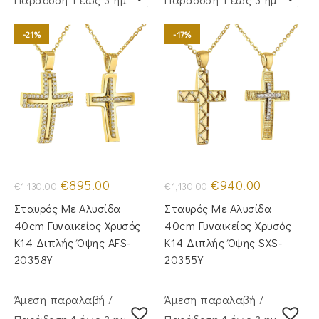
-21%
-17%
Original
Η
Original
Η
€
895.00
€
940.00
€
1,130.00
€
1,130.00
price
τρέχουσα
price
τρέχουσα
was:
τιμή
was:
τιμή
Σταυρός Mε Aλυσίδα
Σταυρός Με Αλυσίδα
€1,130.00.
είναι:
€1,130.00.
είναι:
€895.00.
€940.00.
40cm Γυναικείος Χρυσός
40cm Γυναικείος Χρυσός
Κ14 Διπλής Όψης AFS-
Κ14 Διπλής Όψης SXS-
20358Y
20355Y
Άμεση παραλαβή /
Άμεση παραλαβή /