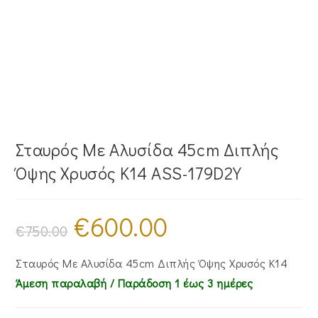
Σταυρός Mε Aλυσίδα 45cm Διπλής
Όψης Χρυσός Κ14 ASS-179D2Y
€
600.00
Original
Η
price
τρέχουσα
€
750.00
was:
τιμή
€750.00.
είναι:
€600.00.
Σταυρός Mε Aλυσίδα 45cm Διπλής Όψης Χρυσός Κ14
Άμεση παραλαβή / Παράδoση 1 έως 3 ημέρες