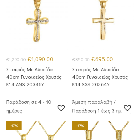
Original
Η
Original
Η
€
1,090.00
€
695.00
€
1,290.00
€
850.00
price
τρέχουσα
price
τρέχουσα
was:
τιμή
was:
τιμή
Σταυρός Mε Aλυσίδα
Σταυρός Με Αλυσίδα
€1,290.00.
είναι:
€850.00.
είναι:
€1,090.00.
€695.00.
40cm Γυναικείος Χρυσός
40cm Γυναικείος Χρυσός
Κ14 ANS-20346Y
Κ14 SXS-20364Y
Παράδοση σε 4 - 10
Άμεση παραλαβή /
ημέρες
Παράδoση 1 έως 3 ημέρες
-17%
-17%