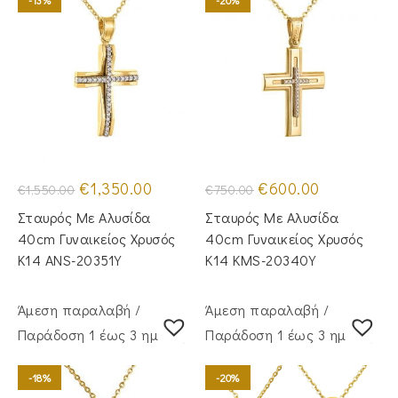
-13%
-20%
Original
Η
Original
Η
€
1,350.00
€
600.00
€
1,550.00
€
750.00
price
τρέχουσα
price
τρέχουσα
was:
τιμή
was:
τιμή
Σταυρός Με Αλυσίδα
Σταυρός Με Αλυσίδα
€1,550.00.
είναι:
€750.00.
είναι:
€1,350.00.
€600.00.
40cm Γυναικείος Χρυσός
40cm Γυναικείος Χρυσός
Κ14 ANS-20351Y
Κ14 KMS-20340Y
Άμεση παραλαβή /
Άμεση παραλαβή /
Παράδoση 1 έως 3 ημέρες
Παράδoση 1 έως 3 ημέρες
-18%
-20%