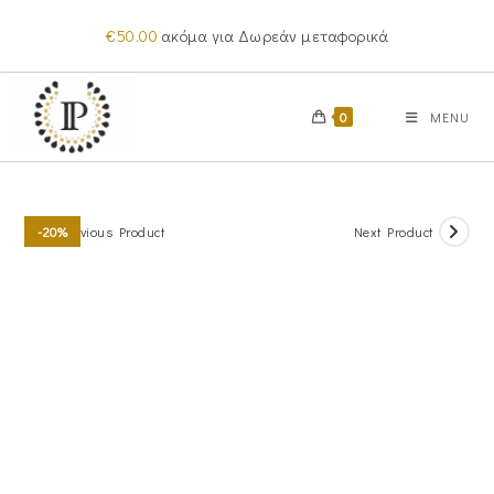
Skip
€
50.00
ακόμα για Δωρεάν μεταφορικά
to
content
0
MENU
Previous Product
Next Product
-20%