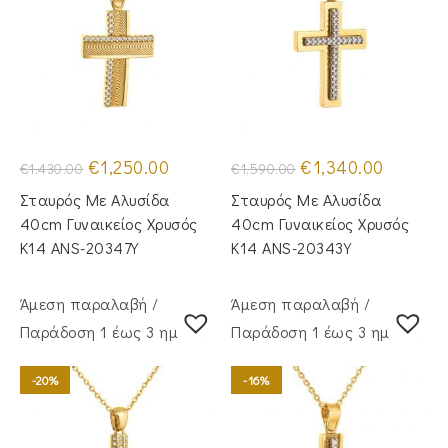
Original
Η
Original
Η
€
1,250.00
€
1,340.00
€
1,430.00
€
1,590.00
price
τρέχουσα
price
τρέχουσα
was:
τιμή
was:
τιμή
Σταυρός Mε Aλυσίδα
Σταυρός Με Αλυσίδα
€1,430.00.
είναι:
€1,590.00.
είναι:
€1,250.00.
€1,340.00
40cm Γυναικείος Χρυσός
40cm Γυναικείος Χρυσός
Κ14 ANS-20347Y
Κ14 ANS-20343Y
Άμεση παραλαβή /
Άμεση παραλαβή /
Παράδoση 1 έως 3 ημέρες
Παράδoση 1 έως 3 ημέρες
-20%
-16%