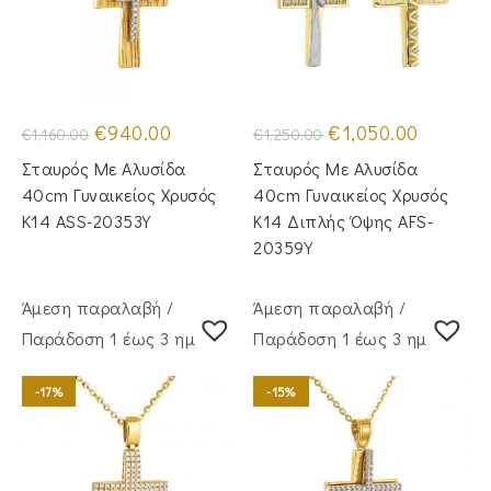
Original
Η
Original
Η
€
940.00
€
1,050.00
€
1,160.00
€
1,250.00
price
τρέχουσα
price
τρέχουσα
was:
τιμή
was:
τιμή
Σταυρός Με Αλυσίδα
Σταυρός Με Αλυσίδα
€1,160.00.
είναι:
€1,250.00.
είναι:
€940.00.
€1,050.00
40cm Γυναικείος Χρυσός
40cm Γυναικείος Χρυσός
Κ14 ASS-20353Y
Κ14 Διπλής Όψης AFS-
20359Y
Άμεση παραλαβή /
Άμεση παραλαβή /
Παράδoση 1 έως 3 ημέρες
Παράδoση 1 έως 3 ημέρες
-17%
-15%