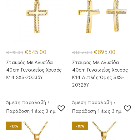
Original
Η
Original
Η
€
645.00
€
895.00
€
790.00
€
1,050.00
price
τρέχουσα
price
τρέχουσα
was:
τιμή
was:
τιμή
Σταυρός Mε Aλυσίδα
Σταυρός Με Αλυσίδα
€790.00.
είναι:
€1,050.00.
είναι:
€645.00.
€895.00.
40cm Γυναικείος Χρυσός
40cm Γυναικείος Χρυσός
Κ14 SXS-20335Y
Κ14 Διπλής Όψης SXS-
20326Y
Άμεση παραλαβή /
Άμεση παραλαβή /
Παράδoση 1 έως 3 ημέρες
Παράδoση 1 έως 3 ημέρες
-13%
-16%