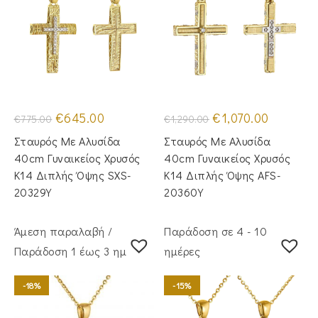
Original
Η
Original
Η
€
645.00
€
1,070.00
€
775.00
€
1,290.00
price
τρέχουσα
price
τρέχουσα
was:
τιμή
was:
τιμή
Σταυρός Με Αλυσίδα
Σταυρός Με Αλυσίδα
€775.00.
είναι:
€1,290.00.
είναι:
€645.00.
€1,070.00.
40cm Γυναικείος Χρυσός
40cm Γυναικείος Χρυσός
Κ14 Διπλής Όψης SXS-
Κ14 Διπλής Όψης AFS-
20329Y
20360Y
Άμεση παραλαβή /
Παράδοση σε 4 - 10
Παράδoση 1 έως 3 ημέρες
ημέρες
-18%
-15%