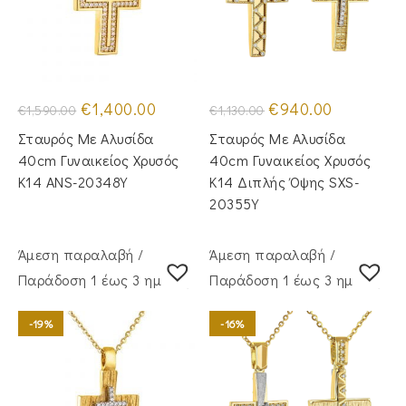
Original
Η
Original
Η
€
1,400.00
€
940.00
€
1,590.00
€
1,130.00
price
τρέχουσα
price
τρέχουσα
was:
τιμή
was:
τιμή
Σταυρός Με Αλυσίδα
Σταυρός Με Αλυσίδα
€1,590.00.
είναι:
€1,130.00.
είναι:
€1,400.00.
€940.00.
40cm Γυναικείος Χρυσός
40cm Γυναικείος Χρυσός
Κ14 ANS-20348Y
Κ14 Διπλής Όψης SXS-
20355Y
Άμεση παραλαβή /
Άμεση παραλαβή /
Παράδoση 1 έως 3 ημέρες
Παράδoση 1 έως 3 ημέρες
-19%
-16%