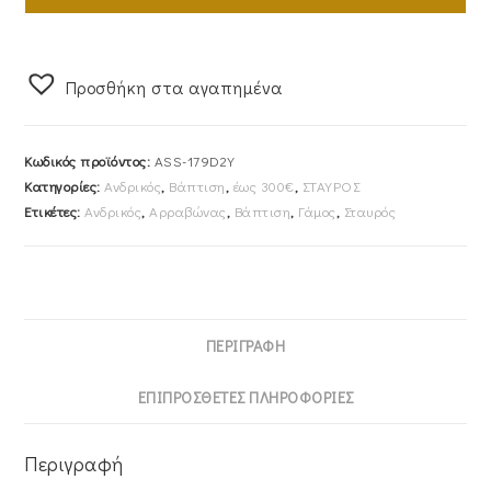
Aλυσίδα
45cm
Διπλής
Προσθήκη στα αγαπημένα
Όψης
Χρυσός
Κ14
Κωδικός προϊόντος:
ASS-179D2Y
ASS-
Κατηγορίες:
Ανδρικός
,
Βάπτιση
,
έως 300€
,
ΣΤΑΥΡΟΣ
179D2Y
Ετικέτες:
Ανδρικός
,
Αρραβώνας
,
Βάπτιση
,
Γάμος
,
Σταυρός
ποσότητα
ΠΕΡΙΓΡΑΦΉ
ΕΠΙΠΡΌΣΘΕΤΕΣ ΠΛΗΡΟΦΟΡΊΕΣ
Περιγραφή