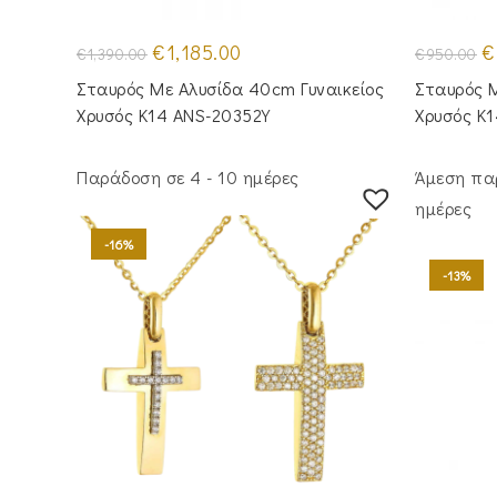
Original
Η
Or
€
1,185.00
€
€
1,390.00
€
950.00
price
τρέχουσα
pr
was:
τιμή
w
Σταυρός Με Αλυσίδα 40cm Γυναικείος
Σταυρός Μ
€1,390.00.
είναι:
€9
€1,185.00.
Χρυσός Κ14 ANS-20352Y
Χρυσός Κ
Παράδοση σε 4 - 10 ημέρες
Άμεση πα
ημέρες
-16%
-13%