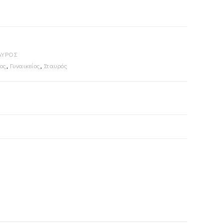
ΑΥΡΟΣ
ος
,
Γυναικείος
,
Σταυρός