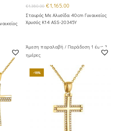
Original
Η
€
1,165.00
€
1,380.00
price
τρέχουσα
was:
τιμή
Σταυρός Mε Aλυσίδα 40cm Γυναικείος
€1,380.00.
είναι:
€1,165.00.
Χρυσός Κ14 ASS-20345Y
ναικείος
Άμεση παραλαβή / Παράδoση 1 έως 3
ημέρες
-18%