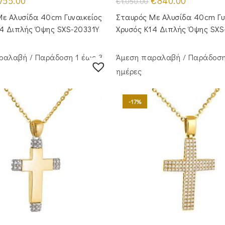
755.00
€
840.00
€
1,050.00
ice
τρέχουσα
price
τρέχουσα
s:
τιμή
was:
τιμή
ε Αλυσίδα 40cm Γυναικείος
Σταυρός Με Αλυσίδα 40cm Γυ
75.00.
είναι:
€1,050.00.
είναι:
€755.00.
€840.00.
14 Διπλής Όψης SXS-20331Y
Χρυσός Κ14 Διπλής Όψης SXS
ραλαβή / Παράδoση 1 έως 3
Άμεση παραλαβή / Παράδoση
ημέρες
-17%