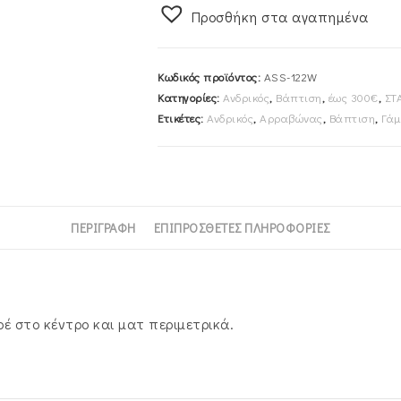
Προσθήκη στα αγαπημένα
Κ14
ASS-
122W
Κωδικός προϊόντος:
ASS-122W
ποσότητα
Κατηγορίες:
Ανδρικός
,
Βάπτιση
,
έως 300€
,
ΣΤ
Ετικέτες:
Ανδρικός
,
Αρραβώνας
,
Βάπτιση
,
Γάμ
ΠΕΡΙΓΡΑΦΉ
ΕΠΙΠΡΌΣΘΕΤΕΣ ΠΛΗΡΟΦΟΡΊΕΣ
έ στο κέντρο και ματ περιμετρικά.