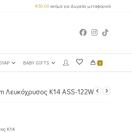
€
50.00
ακόμα για Δωρεάν μεταφορικά
ΟΥΑΡ
BABY GIFTS
0
m Λευκόχρυσος Κ14 ASS-122W
σος Κ14