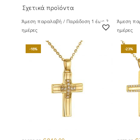
Σχετικά προϊόντα
Άμεση παραλαβή / Παράδoση 1 έως 3
Άμεση πα
ημέρες
ημέρες
-18%
-23%
Original
Η
Or