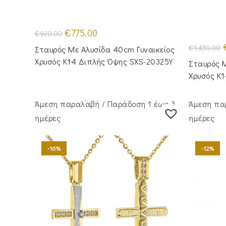
Original
Η
€
775.00
€
920.00
price
τρέχουσα
was:
τιμή
O
€
1,430.00
Σταυρός Με Αλυσίδα 40cm Γυναικείος
€920.00.
είναι:
p
€775.00.
Χρυσός Κ14 Διπλής Όψης SXS-20325Y
Σταυρός M
€
Χρυσός Κ
Άμεση παραλαβή / Παράδoση 1 έως 3
Άμεση πα
ημέρες
ημέρες
-16%
-12%