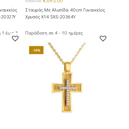
€
695.00
€
850.00
price
τρέχουσα
was:
τιμή
ναικείος
Σταυρός Με Αλυσίδα 40cm Γυναικείος
€850.00.
είναι:
€695.00.
-20327Y
Χρυσός Κ14 SXS-20364Y
 1 έως 3
Παράδοση σε 4 - 10 ημέρες
-16%