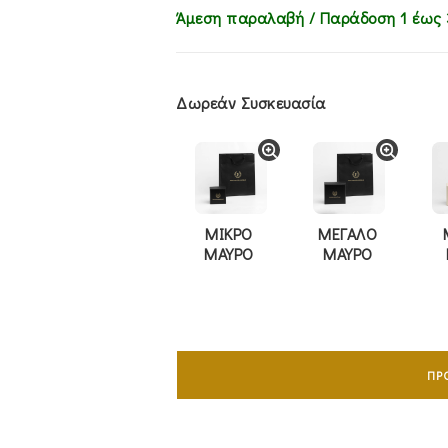
Άμεση παραλαβή / Παράδoση 1 έως 
Δωρεάν Συσκευασία
ΜΙΚΡΟ
ΜΕΓΑΛΟ
ΜΑΥΡΟ
ΜΑΥΡΟ
Σταυρός
Mε
ΠΡ
Aλυσίδα
45cm
Λευκόχρυσος