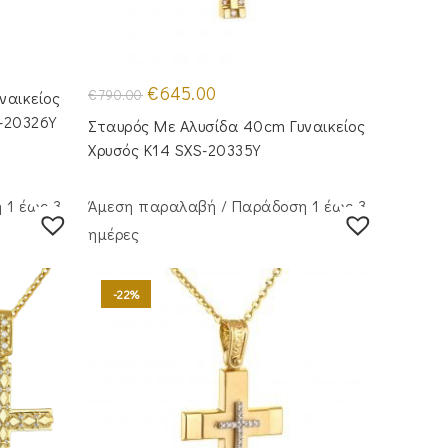
Original
Η
€
645.00
€
790.00
ναικείος
price
τρέχουσα
was:
τιμή
-20326Y
Σταυρός Mε Aλυσίδα 40cm Γυναικείος
€790.00.
είναι:
€645.00.
Χρυσός Κ14 SXS-20335Y
 1 έως 3
Άμεση παραλαβή / Παράδoση 1 έως 3
ημέρες
-22%