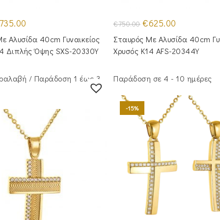
iginal
Η
Original
Η
735.00
€
625.00
€
750.00
ice
τρέχουσα
price
τρέχουσα
as:
τιμή
was:
τιμή
ε Αλυσίδα 40cm Γυναικείος
Σταυρός Με Αλυσίδα 40cm Γυ
50.00.
είναι:
€750.00.
είναι:
€735.00.
€625.00.
14 Διπλής Όψης SXS-20330Y
Χρυσός Κ14 AFS-20344Y
ραλαβή / Παράδoση 1 έως 3
Παράδοση σε 4 - 10 ημέρες
-15%