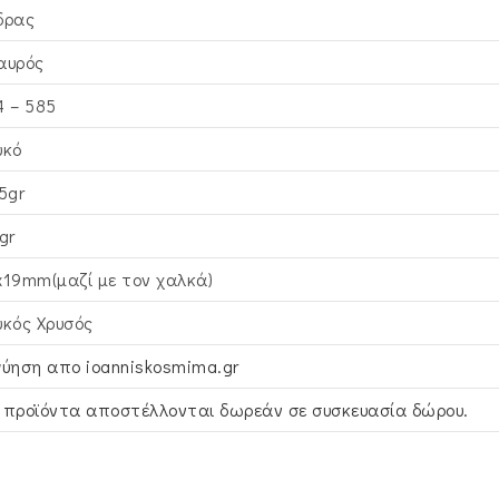
δρας
αυρός
4 – 585
υκό
5gr
gr
x19mm(μαζί με τον χαλκά)
υκός Xρυσός
γύηση απο ioanniskosmima.gr
 προϊόντα αποστέλλονται δωρεάν σε συσκευασία δώρου.