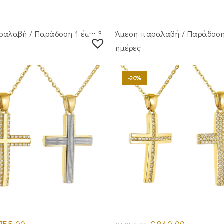
ραλαβή / Παράδoση 1 έως 3
Άμεση παραλαβή / Παράδoση
ημέρες
-20%
iginal
Η
Original
Η