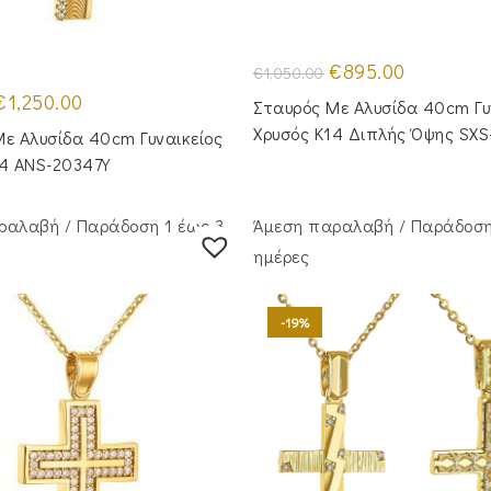
Original
Η
€
895.00
€
1,050.00
price
τρέχουσα
riginal
Η
was:
τιμή
€
1,250.00
Σταυρός Με Αλυσίδα 40cm Γυ
rice
τρέχουσα
€1,050.00.
είναι:
was:
τιμή
€895.00.
Χρυσός Κ14 Διπλής Όψης SXS
ε Aλυσίδα 40cm Γυναικείος
1,430.00.
είναι:
€1,250.00.
14 ANS-20347Y
ραλαβή / Παράδoση 1 έως 3
Άμεση παραλαβή / Παράδoση
ημέρες
-19%