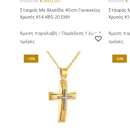
€
840.00
€
€
1,020.00
€
975.00
price
τρέχουσα
pr
was:
τιμή
wa
Σταυρός Mε Aλυσίδα 40cm Γυναικείος
Σταυρός Μ
€1,020.00.
είναι:
€9
€840.00.
Χρυσός Κ14 KBS-20336Y
Χρυσός Κ
Άμεση παραλαβή / Παράδoση 1 έως 3
Άμεση πα
ημέρες
ημέρες
-15%
-23%