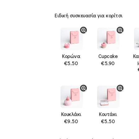
Ειδική συσκευασία για κορίτσι
Κορώνα
Cupcake
Κα
€5.50
€5.90
Κουκλάκι
Κουτάκι
€9.50
€5.50