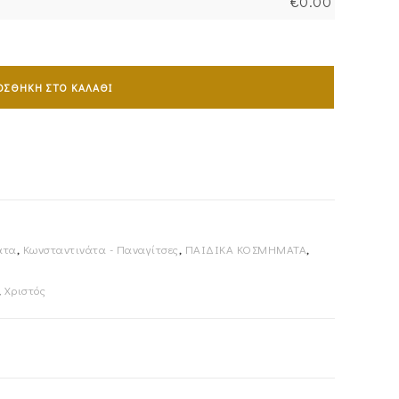
€
0.00
ΟΣΘΉΚΗ ΣΤΟ ΚΑΛΆΘΙ
άτα
,
Κωνσταντινάτα - Παναγίτσες
,
ΠΑΙΔΙΚΑ ΚΟΣΜΗΜΑΤΑ
,
,
Χριστός