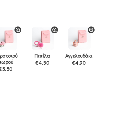
ροτσιού
Πιπίλα
Αγγελουδάκι
μωρού
€4.50
€4.90
€5.50