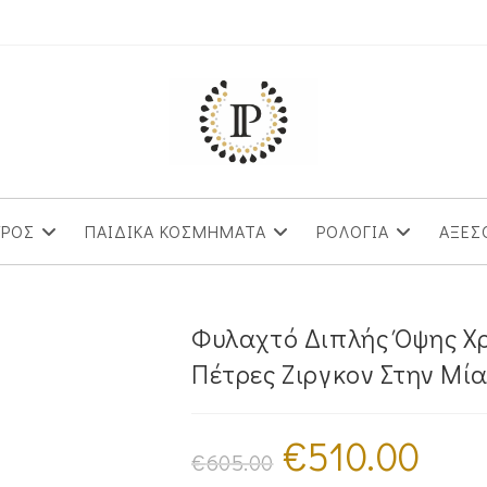
ΥΡΟΣ
ΠΑΙΔΙΚΑ ΚΟΣΜΗΜΑΤΑ
ΡΟΛΟΓΙΑ
ΑΞΕΣ
Φυλαχτό Διπλής Όψης Χρ
Πέτρες Ζιργκον Στην Μί
€
510.00
Original
Η
price
τρέχουσα
€
605.00
was:
τιμή