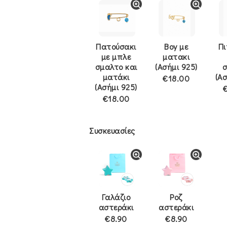
Πατούσακι
Boy με
Πι
με μπλε
ματακι
σμαλτο και
(Ασήμι 925)
ματάκι
(Ασ
€18.00
(Ασήμι 925)
€18.00
Συσκευασίες
Γαλάζιο
Ροζ
αστεράκι
αστεράκι
€8.90
€8.90