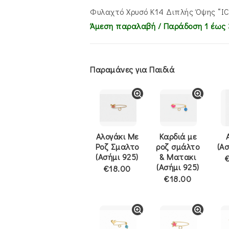
€605.00.
είναι:
€510.00.
Φυλαχτό Χρυσό Κ14 Διπλής Όψης “IC
Άμεση παραλαβή / Παράδoση 1 έως 
Παραμάνες για Παιδιά
Αλογάκι Με
Καρδιά με
Ροζ Σμαλτο
ροζ σμάλτο
(Ασ
(Ασήμι 925)
& Ματακι
(Ασήμι 925)
€18.00
€18.00