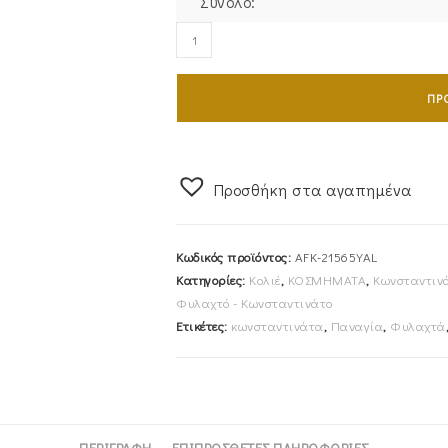
Σύνολο:
Φυλαχτό
Διπλής
Όψης
ΠΡ
Χρυσό
Κ14
"IC
XC
Προσθήκη στα αγαπημένα
NI
KA"
Κωδικός προϊόντος:
AFK-21565YAL
Με
Κατηγορίες:
Κολιέ
,
ΚΟΣΜΗΜΑΤΑ
,
Κωνσταντιν
Λευκές
Φυλαχτό - Κωνσταντινάτο
Πέτρες
Ετικέτες:
κωνσταντινάτα
,
Παναγία
,
Φυλαχτά
Ζιργκον
Στην
Μία
Όψη
AFK-