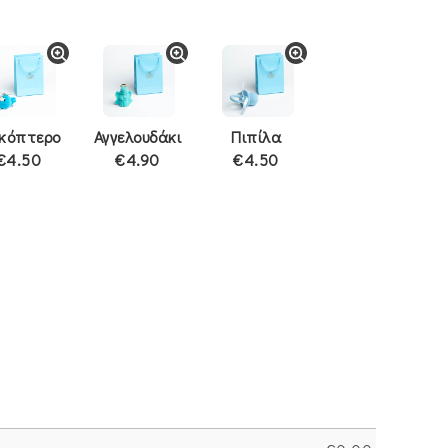
ικόπτερο
Αγγελουδάκι
Πιπίλα
€4.50
€4.90
€4.50