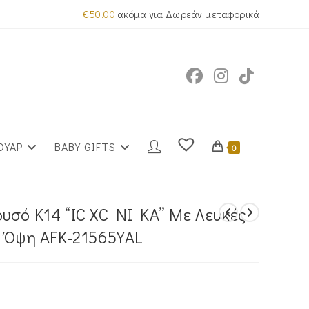
€
50.00
ακόμα για Δωρεάν μεταφορικά
ΟΥΑΡ
BABY GIFTS
0
υσό Κ14 “IC XC NI KA” Με Λευκές
α Όψη AFK-21565YAL