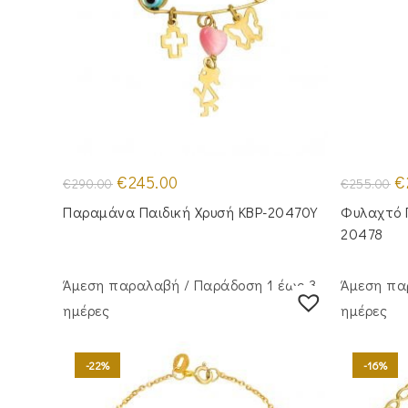
Original
Η
Or
€
245.00
€
€
290.00
€
255.00
price
τρέχουσα
pr
was:
τιμή
wa
Παραμάνα Παιδική Χρυσή KBP-20470Υ
Φυλαχτό 
€290.00.
είναι:
€2
€245.00.
20478
Άμεση παραλαβή / Παράδoση 1 έως 3
Άμεση πα
ημέρες
ημέρες
-22%
-16%