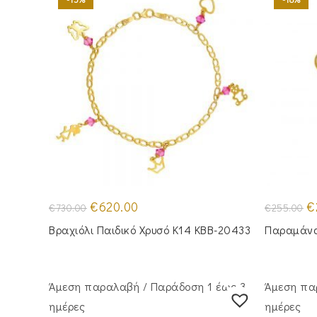
Original
Η
Or
€
620.00
€
€
730.00
€
255.00
price
τρέχουσα
pr
was:
τιμή
wa
Βραχιόλι Παιδικό Χρυσό Κ14 KBB-20433
Παραμάνα
€730.00.
είναι:
€2
€620.00.
Άμεση παραλαβή / Παράδoση 1 έως 3
Άμεση πα
ημέρες
ημέρες