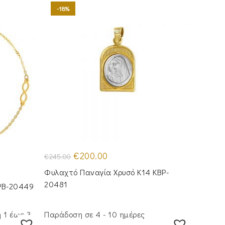
-18%
Original
Η
€
200.00
€
245.00
price
τρέχουσα
was:
τιμή
Φυλαχτό Παναγία Χρυσό Κ14 KBP-
€245.00.
είναι:
€200.00.
20481
IPB-20449
 1 έως 3
Παράδοση σε 4 - 10 ημέρες