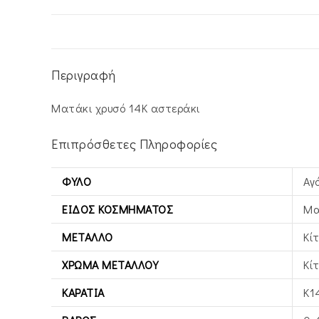
Περιγραφή
Ματάκι χρυσό 14Κ αστεράκι
Επιπρόσθετες Πληροφορίες
ΦΎΛΟ
Αγό
ΕΊΔΟΣ ΚΟΣΜΉΜΑΤΟΣ
Μα
ΜΈΤΑΛΛΟ
Κί
ΧΡΏΜΑ ΜΕΤΆΛΛΟΥ
Κί
ΚΑΡΆΤΙΑ
Κ1