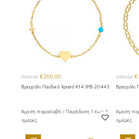
Original
Η
Or
€
200.00
€
€
255.00
€
520.00
price
τρέχουσα
pr
was:
τιμή
wa
Βραχιόλι Παιδικό Χρυσό Κ14 IPB-20443
Βραχιόλι 
€255.00.
είναι:
€5
€200.00.
Άμεση παραλαβή / Παράδoση 1 έως 3
Άμεση πα
ημέρες
ημέρες
-15%
-18%