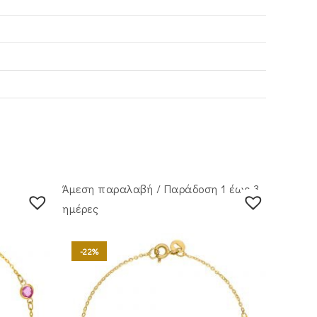
Άμεση παραλαβή / Παράδoση 1 έως 3
ημέρες
-22%