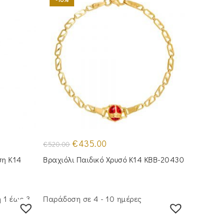
Original
Η
€
435.00
€
520.00
price
τρέχουσα
was:
τιμή
ση Κ14
Βραχιόλι Παιδικό Χρυσό Κ14 KBB-20430
€520.00.
είναι:
€435.00.
 1 έως 3
Παράδοση σε 4 - 10 ημέρες