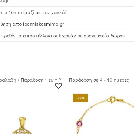
40gr
m x 16mm (μαζί με τον χαλκά)
γύηση απο ioanniskosmima.gr
 προϊόντα αποστέλλονται δωρεάν σε συσκευασία δώρου.
ραλαβή / Παράδoση 1 έως 3
Παράδοση σε 4 - 10 ημέρες
-22%