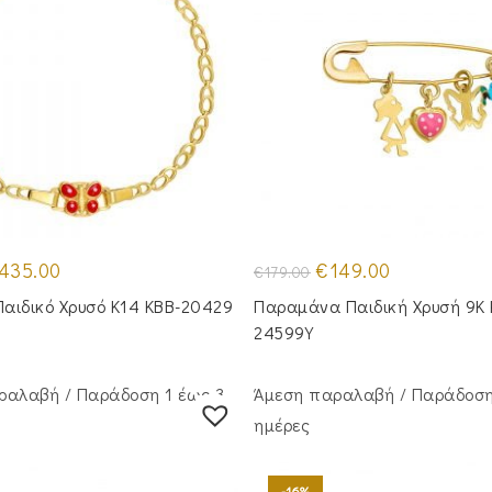
iginal
Η
Original
Η
435.00
€
149.00
€
179.00
ice
τρέχουσα
price
τρέχουσα
s:
τιμή
was:
τιμή
Παιδικό Χρυσό Κ14 KBB-20429
Παραμάνα Παιδική Χρυσή 9Κ 
20.00.
είναι:
€179.00.
είναι:
€435.00.
€149.00.
24599Υ
ραλαβή / Παράδoση 1 έως 3
Άμεση παραλαβή / Παράδoση
ημέρες
-16%