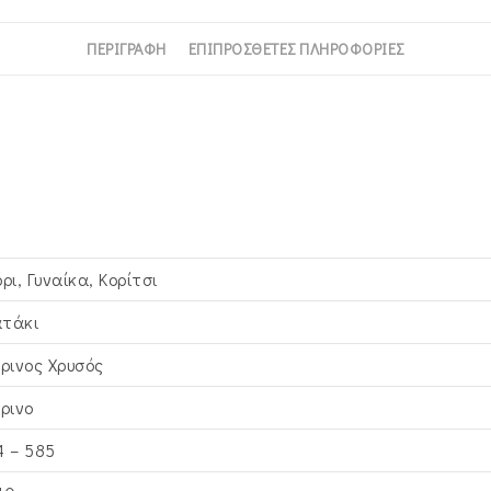
ΠΕΡΙΓΡΑΦΉ
ΕΠΙΠΡΌΣΘΕΤΕΣ ΠΛΗΡΟΦΟΡΊΕΣ
ρι, Γυναίκα, Κορίτσι
τάκι
τρινος Xρυσός
τρινο
4 – 585