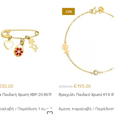
-22%
iginal
Η
Original
Η
230.00
€
195.00
€
250.00
ice
τρέχουσα
price
τρέχουσα
s:
τιμή
was:
τιμή
 Παιδική Χρυσή KBP-20467Υ
Βραχιόλι Παιδικό Χρυσό Κ14 
75.00.
είναι:
€250.00.
είναι:
€230.00.
€195.00.
ραλαβή / Παράδoση 1 έως 3
Άμεση παραλαβή / Παράδoση