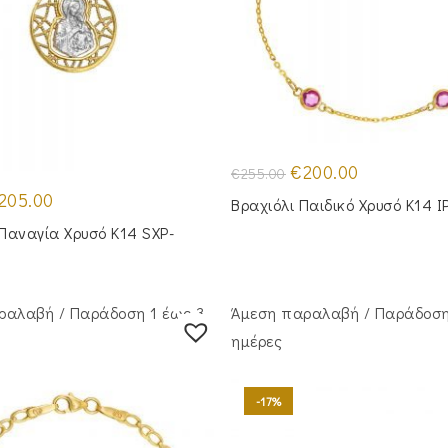
Original
Η
€
200.00
€
255.00
price
τρέχουσα
iginal
Η
was:
τιμή
205.00
Βραχιόλι Παιδικό Χρυσό Κ14 
ice
τρέχουσα
€255.00.
είναι:
s:
τιμή
€200.00.
Παναγία Χρυσό Κ14 SXP-
55.00.
είναι:
€205.00.
ραλαβή / Παράδoση 1 έως 3
Άμεση παραλαβή / Παράδoση
ημέρες
-17%