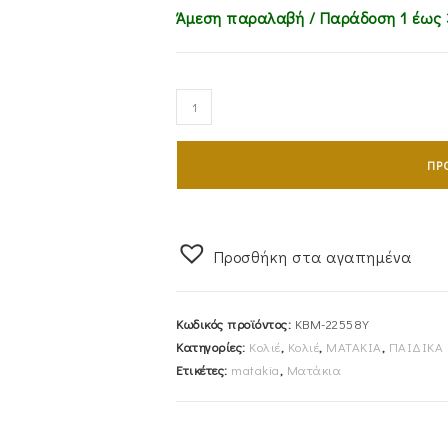
Άμεση παραλαβή / Παράδoση 1 έως 
Χρυσό
Ματάκι
Κ14
ΠΡ
Αστεράκι
KBM-
22558Y
ποσότητα
Προσθήκη στα αγαπημένα
Κωδικός προϊόντος:
KBM-22558Y
Κατηγορίες:
Κολιέ
,
Κολιέ
,
ΜΑΤΑΚΙΑ
,
ΠΑΙΔΙΚΑ
Ετικέτες:
matakia
,
Ματάκια