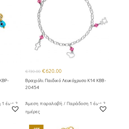
Original
Η
€
620.00
€
730.00
price
τρέχουσα
was:
τιμή
KBP-
Βραχιόλι Παιδικό Λευκόχρυσο Κ14 KBB-
€730.00.
είναι:
€620.00.
20454
 1 έως 3
Άμεση παραλαβή / Παράδoση 1 έως 3
ημέρες
-16%