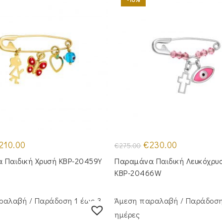
iginal
Η
Original
Η
210.00
€
230.00
€
275.00
ice
τρέχουσα
price
τρέχουσα
s:
τιμή
was:
τιμή
 Παιδική Χρυσή KBP-20459Υ
Παραμάνα Παιδική Λευκόχρυ
55.00.
είναι:
€275.00.
είναι:
€210.00.
€230.00.
KBP-20466W
ραλαβή / Παράδoση 1 έως 3
Άμεση παραλαβή / Παράδoση
ημέρες