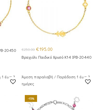
Original
Η
€
195.00
€
250.00
IPB-20450
price
τρέχουσα
was:
τιμή
Βραχιόλι Παιδικό Χρυσό Κ14 IPB-20440
€250.00.
είναι:
€195.00.
 1 έως 3
Άμεση παραλαβή / Παράδoση 1 έως 3
ημέρες
-15%