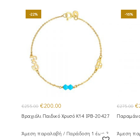
-22%
-16%
Original
Η
Or
€
200.00
€
€
255.00
€
275.00
price
τρέχουσα
pr
was:
τιμή
wa
Βραχιόλι Παιδικό Χρυσό Κ14 IPB-20427
Παραμάνα
€255.00.
είναι:
€2
€200.00.
Άμεση παραλαβή / Παράδoση 1 έως 3
Άμεση πα