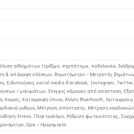
άλυση αθλημάτων (τρέξιμο, περπάτημα, ποδηλασία, διάδρομ
η & απόρριψη κλήσεων, Βηματόμετρο – Μετρητής βημάτων, 
η, Ειδοποιήσεις social media (Facebook, Instagram, Twitter, 
κλήσεων / μηνυμάτων, Έλεγχος κάμερας από απόσταση, Εξα
η, Καιρός, Καταγραφή ύπνου, Κλήση Bluethooth, Λειτουργία μ
ρδιακού ρυθμού, Μέτρηση απόστασης, Μέτρηση καρδιακών
ούθηση Stress, Πληκτρολόγιο, Ρύθμιση φωτεινότητας, Συγχ
ρονόμετρο, Ώρα – Ημερομηνία