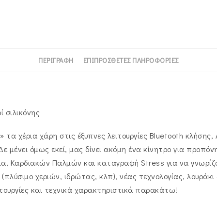
ΠΕΡΙΓΡΑΦΉ
ΕΠΙΠΡΌΣΘΕΤΕΣ ΠΛΗΡΟΦΟΡΊΕΣ
ί σιλικόνης
» τα χέρια χάρη στις έξυπνες λειτουργίες Bluetooth κλήση
ε μένει όμως εκεί, μας δίνει ακόμη ένα κίνητρο για προπό
α, Καρδιακών Παλμών και καταγραφή Stress για να γνωρίζο
πλύσιμο χεριών, ιδρώτας, κλπ), νέας τεχνολογίας, λουράκι 
ιτουργίες και τεχνικά χαρακτηριστικά παρακάτω!