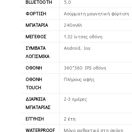
BLUETOOTH
5.0
ΦΌΡΤΙΣΗ
Ασύρματη μαγνητική φόρτιση
ΜΠΑΤΑΡΊΑ
240mAh
ΜΈΓΕΘΟΣ
1.32 ίντσες οθόνη
ΣΥΜΒΑΤΆ
Android, Ios
ΛΟΓΙΣΜΙΚΆ
ΟΘΌΝΗ
360*360 IPS οθόνη
ΟΘΌΝΗ
Πλήρους αφής
TOUCH
ΔΙΆΡΚΕΙΑ
2-3 ημέρες
ΜΠΑΤΑΡΊΑΣ
ΕΓΓΎΗΣΗ
2 έτη
WATERPROOF
Μόνο ανθεκτικό στη σκόνη