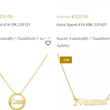
iginal
Η
Original
Η
210.00
€
320.00
€
385.00
ice
τρέχουσα
price
τρέχουσα
s:
τιμή
was:
τιμή
σό Κ14 IPK-20112Y
Κολιέ Χρυσό Κ14 KBK-20142Y
65.00.
είναι:
€385.00.
είναι:
€210.00.
€320.00.
ραλαβή / Παράδoση 1 έως 3
Άμεση παραλαβή / Παράδoση
ημέρες
-17%