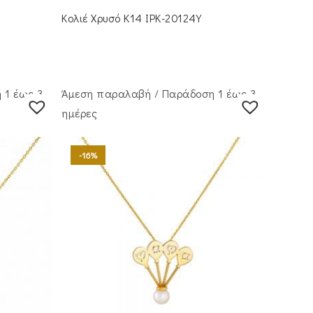
price
τρέχουσα
was:
τιμή
Κολιέ Χρυσό Κ14 IPK-20124Y
€455.00.
είναι:
€395.00.
 1 έως 3
Άμεση παραλαβή / Παράδoση 1 έως 3
ημέρες
-16%