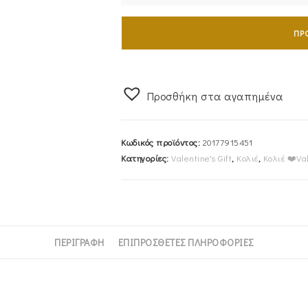
VOGUE
Κολιέ
ΠΡ
Ασημένιο
Επιχρυσωμένο
925
Προσθήκη στα αγαπημένα
Με
Λευκές
Πέτρες
Κωδικός προϊόντος:
20177915451
Ζιργκόν
Κατηγορίες:
Valentine's Gift
,
Κολιέ
,
Κολιέ ❤️Va
Και
Πράσινη
Στο
Κέντρο
20177915451
ΠΕΡΙΓΡΑΦΉ
ΕΠΙΠΡΌΣΘΕΤΕΣ ΠΛΗΡΟΦΟΡΊΕΣ
ποσότητα