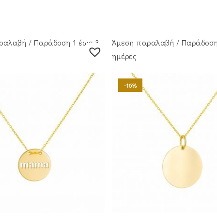
ραλαβή / Παράδoση 1 έως 3
Άμεση παραλαβή / Παράδoση
ημέρες
-16%