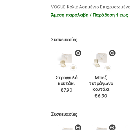
VOGUE Κολιέ Ασημένιο Επιχρυσωμέν
Άμεση παραλαβή / Παράδoση 1 έως 
Συσκευασίες
Στρογγυλό
Μπεζ
κουτάκι
τετράγωνο
κουτάκι
€7.90
€6.90
Συσκευασίες