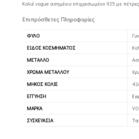
Κολιέ vogue ασημένιο επιχρυσωμένο 925 με πέτρες
Επιπρόσθετες Πληροφορίες
ΦΎΛΟ
Γυ
ΕΊΔΟΣ ΚΟΣΜΉΜΑΤΟΣ
Κο
ΜΈΤΑΛΛΟ
Ασ
ΧΡΏΜΑ ΜΕΤΆΛΛΟΥ
Χρ
ΜΉΚΟΣ ΚΟΛΙΈ
42
ΕΓΓΎΗΣΗ
Εγ
ΜΆΡΚΑ
VO
ΣΥΣΚΕΥΑΣΊΑ
Τα