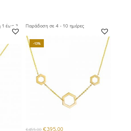
 1 έως 3
Παράδοση σε 4 - 10 ημέρες
-13%
Original
Η
€
395.00
€
455.00