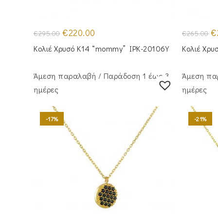
Original
Η
Or
€
220.00
€
€
295.00
€
265.00
price
τρέχουσα
pr
was:
τιμή
wa
Κολιέ Χρυσό Κ14 “mommy” IPK-20106Y
Κολιέ Χρυ
€295.00.
είναι:
€2
€220.00.
Άμεση παραλαβή / Παράδoση 1 έως 3
Άμεση πα
ημέρες
ημέρες
-17%
-21%