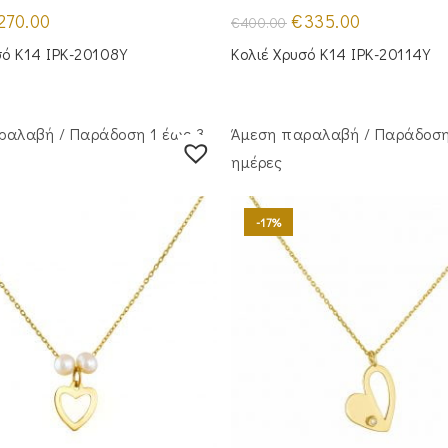
iginal
Η
Original
Η
270.00
€
335.00
€
400.00
ice
τρέχουσα
price
τρέχουσα
s:
τιμή
was:
τιμή
σό Κ14 IPK-20108Y
Κολιέ Χρυσό Κ14 IPK-20114Y
25.00.
είναι:
€400.00.
είναι:
€270.00.
€335.00.
ραλαβή / Παράδoση 1 έως 3
Άμεση παραλαβή / Παράδoση
ημέρες
-17%