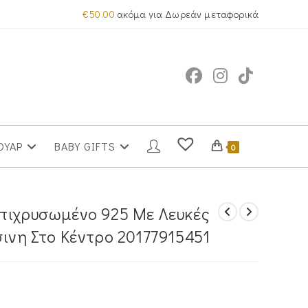
€
50.00
ακόμα για Δωρεάν μεταφορικά
ΟΥΑΡ
BABY GIFTS
0
πιχρυσωμένο 925 Με Λευκές
ινη Στο Κέντρο 20177915451