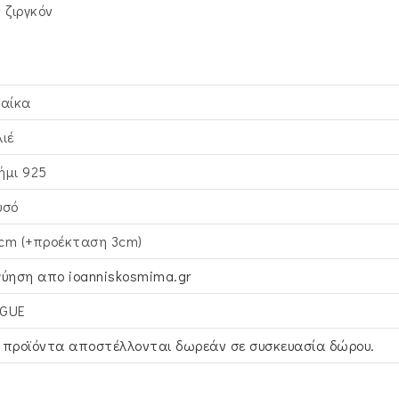
 ζιργκόν
ναίκα
λιέ
ήμι 925
υσό
cm (+προέκταση 3cm)
γύηση απο ioanniskosmima.gr
GUE
 προϊόντα αποστέλλονται δωρεάν σε συσκευασία δώρου.