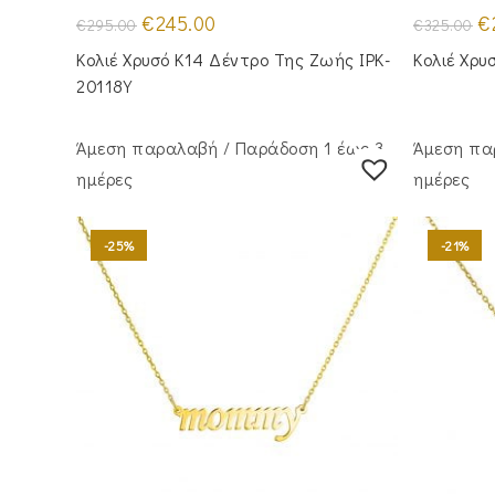
Original
Η
Or
€
245.00
€
€
295.00
€
325.00
price
τρέχουσα
pr
was:
τιμή
wa
Κολιέ Χρυσό Κ14 Δέντρο Της Ζωής IPK-
Κολιέ Χρυ
€295.00.
είναι:
€3
€245.00.
20118Y
Άμεση παραλαβή / Παράδoση 1 έως 3
Άμεση πα
ημέρες
ημέρες
-25%
-21%